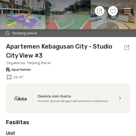
7 Agt 26 - Belum tahu
+
12
Ope
Foto
Fasilitas bersama
Lokasi
Aturan Tambahan
Sedang penuh
Apartemen Kebagusan City - Studio
City View #3
Jagakarsa, Tanjung Barat
Apartemen
25 m²
Dikelola oleh Rukita
Hunian stylish dengan kenyamanan maksimal
Fasilitas
Unit