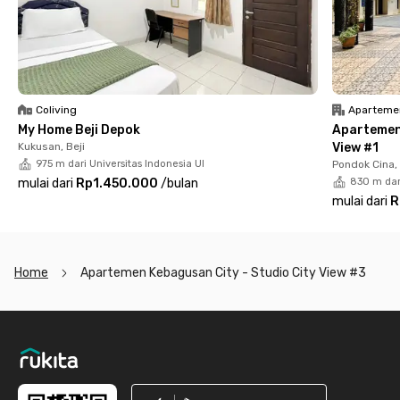
playground, dan CCTV yang menunjang keamanan serta
kenyamanan sehari-hari. Dengan fasilitas lengkap dan lokasi
strategis, apartemen di Jakarta Selatan ini menjadi pilihan
tepat bagi kamu yang mencari hunian praktis dengan
pemandangan kota.
Coliving
Aparteme
My Home Beji Depok
Apartemen
Kukusan, Beji
View #1
975 m dari Universitas Indonesia UI
Pondok Cina, 
mulai dari
Rp1.450.000
/
bulan
830 m dari
mulai dari
R
Home
Apartemen Kebagusan City - Studio City View #3
Footer