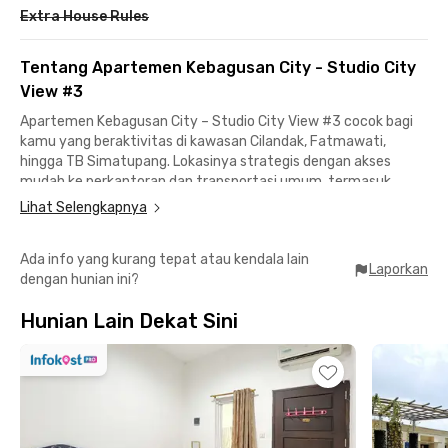
Extra House Rules
Tentang Apartemen Kebagusan City - Studio City
View #3
Apartemen Kebagusan City – Studio City View #3 cocok bagi
kamu yang beraktivitas di kawasan Cilandak, Fatmawati,
hingga TB Simatupang. Lokasinya strategis dengan akses
mudah ke perkantoran dan transportasi umum, termasuk
Stasiun Tanjung Barat yang dapat dijangkau dalam beberapa
Lihat Selengkapnya
menit, sehingga mobilitas ke pusat kota terasa lebih praktis.
Ada info yang kurang tepat atau kendala lain
Unit studio ini sudah fully furnished dan dirancang untuk
Laporkan
dengan hunian ini?
kenyamanan tinggal jangka pendek maupun bulanan. Fasilitas
di dalam unit meliputi AC, TV, dapur lengkap, serta living room
Hunian Lain Dekat Sini
dengan AC dan TV, menciptakan ruang tinggal yang fungsional
dan nyaman. Selain itu, sewa apartemen Jakarta Selatan ini
sudah termasuk free IPL, sehingga lebih hemat untuk biaya
bulanan.
Sebagai penghuni, kamu juga dapat menikmati berbagai
fasilitas gedung seperti lobby, lift, area parkir, fitness center,