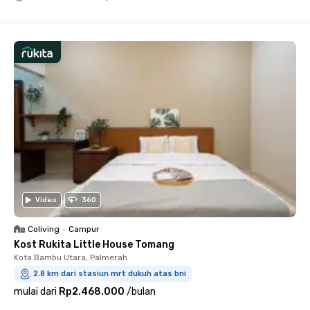
Close
Video
360
Coliving
•
Campur
Kost Rukita Little House Tomang
Kota Bambu Utara, Palmerah
2.8 km dari stasiun mrt dukuh atas bni
mulai dari
Rp2.468.000
/
bulan