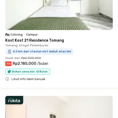
Coliving
•
Campur
Kost Kost 21 Residence Tomang
Tomang, Grogol Petamburan
4.0 km dari stasiun mrt dukuh atas bni
mulai dari
Rp2.300.000
Rp2.185.000
/
bulan
-
5
%
Diskon sewa min. 12 Bulan
Lihat info lebih banyak
Close