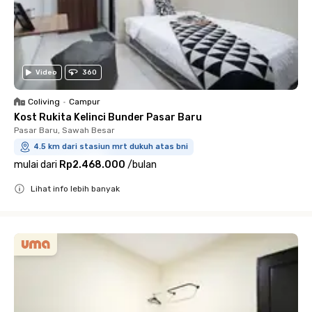
Video
360
Coliving
•
Campur
Kost Rukita Kelinci Bunder Pasar Baru
Pasar Baru, Sawah Besar
4.5 km dari stasiun mrt dukuh atas bni
mulai dari
Rp2.468.000
/
bulan
Lihat info lebih banyak
Close