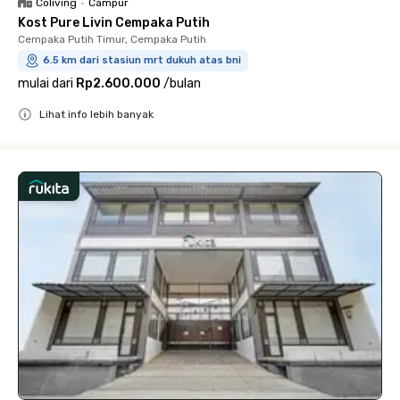
Coliving
•
Campur
Kost Pure Livin Cempaka Putih
Cempaka Putih Timur, Cempaka Putih
6.5 km dari stasiun mrt dukuh atas bni
mulai dari
Rp2.600.000
/
bulan
Lihat info lebih banyak
Close