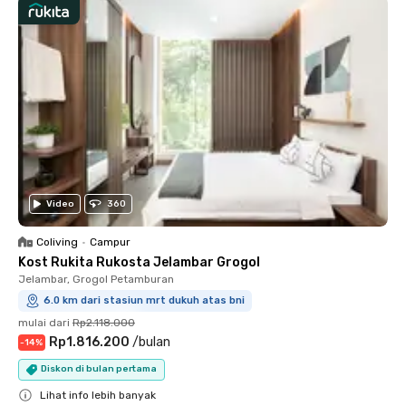
Video
360
Coliving
•
Campur
Kost Rukita Rukosta Jelambar Grogol
Jelambar, Grogol Petamburan
6.0 km dari stasiun mrt dukuh atas bni
mulai dari
Rp2.118.000
Rp1.816.200
/
bulan
-
14
%
Diskon di bulan pertama
Lihat info lebih banyak