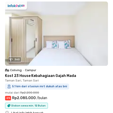
360
Coliving
•
Campur
Kost 23 House Kebahagiaan Gajah Mada
Taman Sari, Taman Sari
5.1 km dari stasiun mrt dukuh atas bni
mulai dari
Rp2.200.000
Rp2.085.000
/
bulan
-
5
%
Diskon sewa min. 12 Bulan
Lihat info lebih banyak