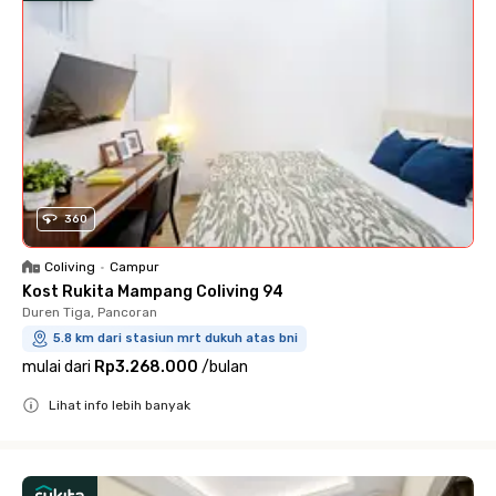
360
Coliving
•
Campur
Kost Rukita Mampang Coliving 94
Duren Tiga, Pancoran
5.8 km dari stasiun mrt dukuh atas bni
mulai dari
Rp3.268.000
/
bulan
Lihat info lebih banyak
Close