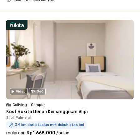
Close
Video
360
Coliving
•
Campur
Kost Rukita Denali Kemanggisan Slipi
Slipi, Palmerah
3.9 km dari stasiun mrt dukuh atas bni
mulai dari
Rp1.668.000
/
bulan