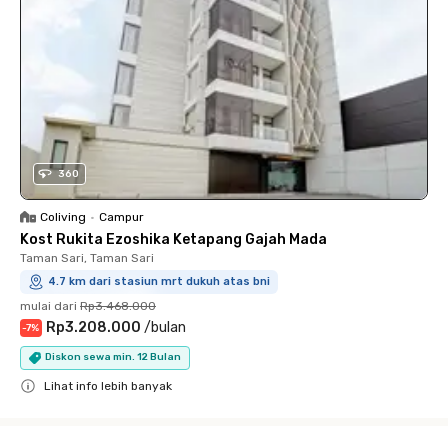
360
Coliving
•
Campur
Kost Rukita Ezoshika Ketapang Gajah Mada
Taman Sari, Taman Sari
4.7 km dari stasiun mrt dukuh atas bni
mulai dari
Rp3.468.000
Rp3.208.000
/
bulan
-
7
%
Diskon sewa min. 12 Bulan
Lihat info lebih banyak
Close