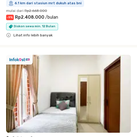
6.1 km dari stasiun mrt dukuh atas bni
mulai dari
Rp2.668.000
Rp2.408.000
/
bulan
-
9
%
Diskon sewa min. 12 Bulan
Lihat info lebih banyak
Close