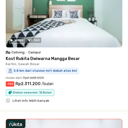
Video
360
Coliving
•
Campur
Kost Rukita Dwiwarna Mangga Besar
Kartini, Sawah Besar
5.8 km dari stasiun mrt dukuh atas bni
mulai dari
Rp2.668.000
Rp2.311.200
/
bulan
-
13
%
Diskon sewa min. 12 Bulan
Lihat info lebih banyak
Close