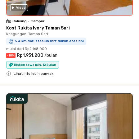
Video
Coliving
•
Campur
Kost Rukita Ivory Taman Sari
Keagungan, Taman Sari
5.4 km dari stasiun mrt dukuh atas bni
mulai dari
Rp2.168.000
Rp1.951.200
/
bulan
-
10
%
Diskon sewa min. 12 Bulan
Lihat info lebih banyak
Close