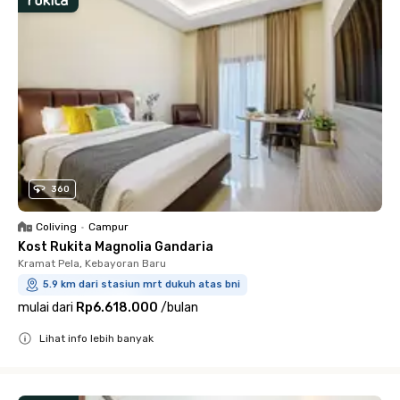
360
Coliving
•
Campur
Kost Rukita Magnolia Gandaria
Kramat Pela, Kebayoran Baru
5.9 km dari stasiun mrt dukuh atas bni
mulai dari
Rp6.618.000
/
bulan
Lihat info lebih banyak
Close