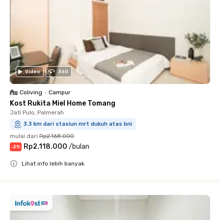
Video
360
Coliving
•
Campur
Kost Rukita Miel Home Tomang
Jati Pulo, Palmerah
3.3 km dari stasiun mrt dukuh atas bni
mulai dari
Rp2.168.000
Rp2.118.000
/
bulan
-
2
%
Lihat info lebih banyak
Close