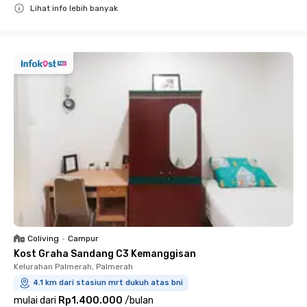
Lihat info lebih banyak
Close
Coliving
•
Campur
Kost Graha Sandang C3 Kemanggisan
Kelurahan Palmerah, Palmerah
4.1 km dari stasiun mrt dukuh atas bni
mulai dari
Rp1.400.000
/
bulan