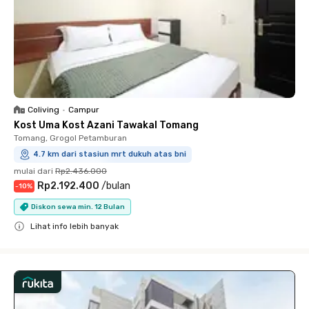
Coliving
•
Campur
Kost Uma Kost Azani Tawakal Tomang
Tomang, Grogol Petamburan
4.7 km dari stasiun mrt dukuh atas bni
mulai dari
Rp2.436.000
Rp2.192.400
/
bulan
-
10
%
Diskon sewa min. 12 Bulan
Lihat info lebih banyak
Close