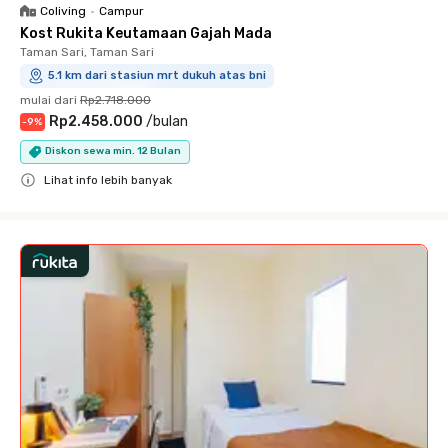
Coliving
•
Campur
Kost Rukita Keutamaan Gajah Mada
Taman Sari, Taman Sari
5.1 km dari stasiun mrt dukuh atas bni
mulai dari
Rp2.718.000
Rp2.458.000
/
bulan
-
9
%
Diskon sewa min. 12 Bulan
Lihat info lebih banyak
Close