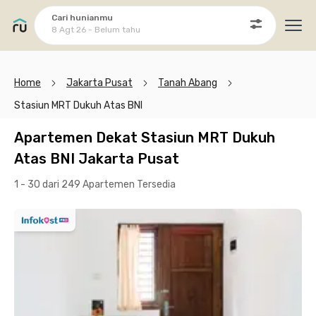
Cari hunianmu
8 Agt 26 - Belum tahu
Ope
Home
Jakarta Pusat
Tanah Abang
Stasiun MRT Dukuh Atas BNI
Apartemen Dekat Stasiun MRT Dukuh
Atas BNI Jakarta Pusat
1 - 30 dari 249 Apartemen
Tersedia