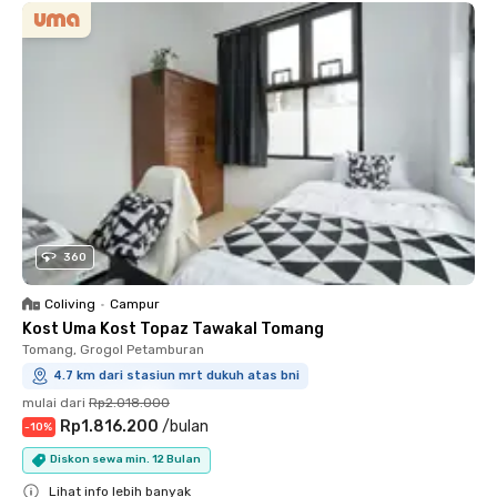
360
Coliving
•
Campur
Kost Uma Kost Topaz Tawakal Tomang
Tomang, Grogol Petamburan
4.7 km dari stasiun mrt dukuh atas bni
mulai dari
Rp2.018.000
Rp1.816.200
/
bulan
-
10
%
Diskon sewa min. 12 Bulan
Lihat info lebih banyak