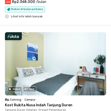
Rp2.368.000
/
bulan
-
5
%
Diskon di bulan pertama
Lihat info lebih banyak
Close
Video
360
Coliving
•
Campur
Kost Rukita Nusa Indah Tanjung Duren
Tanjung Duren Selatan, Grogol Petamburan