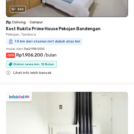
360
Coliving
•
Campur
Kost Rukita Prime House Pekojan Bandengan
Pekojan, Tambora
7.0 km dari stasiun mrt dukuh atas bni
mulai dari
Rp2.118.000
Rp1.906.200
/
bulan
-
10
%
Diskon sewa min. 12 Bulan
Lihat info lebih banyak
Close