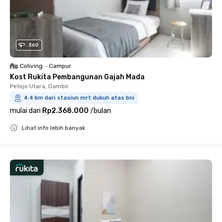
360
Coliving
•
Campur
Kost Rukita Pembangunan Gajah Mada
Petojo Utara, Gambir
4.4 km dari stasiun mrt dukuh atas bni
mulai dari
Rp2.368.000
/
bulan
Lihat info lebih banyak
Close