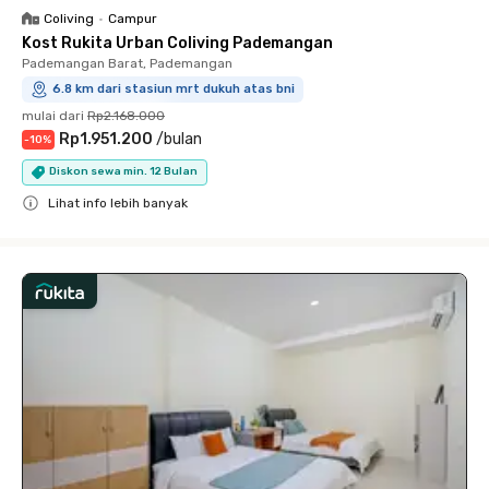
Coliving
•
Campur
Kost Rukita Urban Coliving Pademangan
Pademangan Barat, Pademangan
6.8 km dari stasiun mrt dukuh atas bni
mulai dari
Rp2.168.000
Rp1.951.200
/
bulan
-
10
%
Diskon sewa min. 12 Bulan
Lihat info lebih banyak
Close