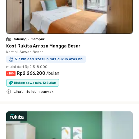
Coliving
•
Campur
Kost Rukita Arroza Mangga Besar
Kartini, Sawah Besar
5.7 km dari stasiun mrt dukuh atas bni
mulai dari
Rp2.518.000
Rp2.266.200
/
bulan
-
10
%
Diskon sewa min. 12 Bulan
Lihat info lebih banyak
Close