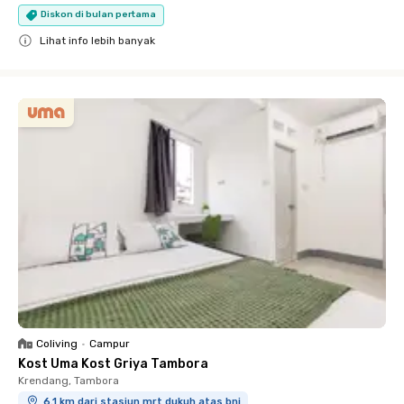
Diskon di bulan pertama
Lihat info lebih banyak
Close
Coliving
•
Campur
Kost Uma Kost Griya Tambora
Krendang, Tambora
6.1 km dari stasiun mrt dukuh atas bni