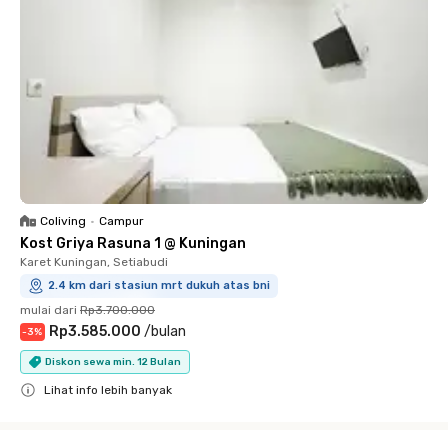
Coliving
•
Campur
Kost Griya Rasuna 1 @ Kuningan
Karet Kuningan, Setiabudi
2.4 km dari stasiun mrt dukuh atas bni
mulai dari
Rp3.700.000
Rp3.585.000
/
bulan
-
3
%
Diskon sewa min. 12 Bulan
Lihat info lebih banyak
Close