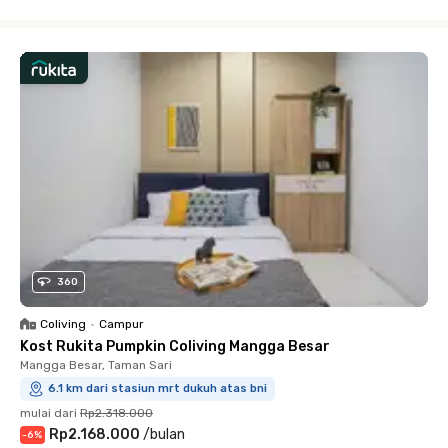
Close
360
Coliving
•
Campur
Kost Rukita Pumpkin Coliving Mangga Besar
Mangga Besar, Taman Sari
6.1 km dari stasiun mrt dukuh atas bni
mulai dari
Rp2.318.000
Rp2.168.000
/
bulan
-
6
%