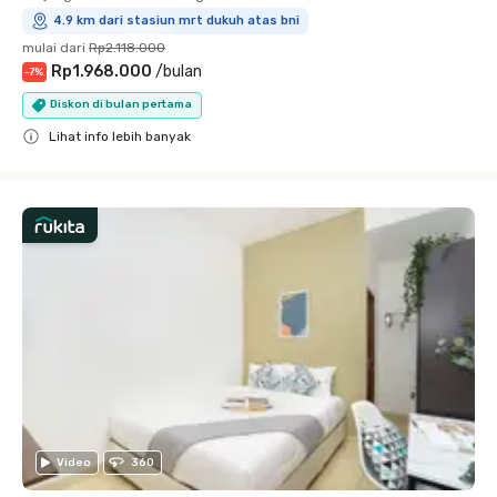
4.9 km dari stasiun mrt dukuh atas bni
mulai dari
Rp2.118.000
Rp1.968.000
/
bulan
-
7
%
Diskon di bulan pertama
Lihat info lebih banyak
Close
Video
360