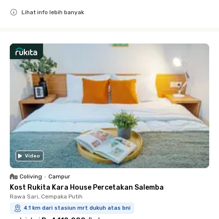
Lihat info lebih banyak
Close
Video
Coliving
•
Campur
Kost Rukita Kara House Percetakan Salemba
Rawa Sari, Cempaka Putih
4.1 km dari stasiun mrt dukuh atas bni