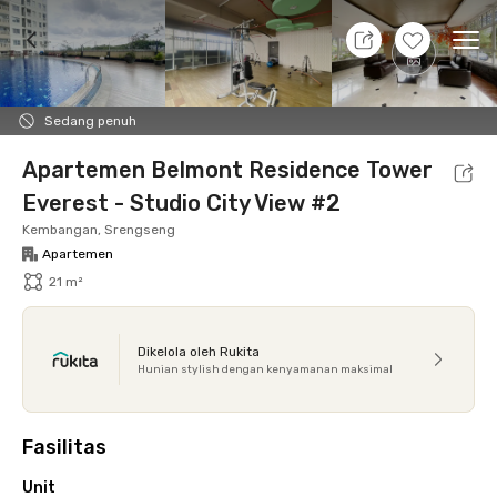
8 Agt 26 - Belum tahu
+
12
Ope
Foto
Fasilitas bersama
Lokasi
Aturan Tambahan
Sedang penuh
Apartemen Belmont Residence Tower
Everest - Studio City View #2
Kembangan, Srengseng
Apartemen
21 m²
Dikelola oleh Rukita
Hunian stylish dengan kenyamanan maksimal
Fasilitas
Unit