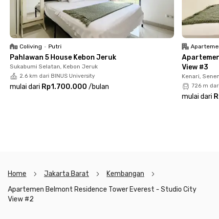
Fasilitas gedung pun lengkap untuk menunjang
kenyamananmu: kolam renang, fitness center, mini market,
dan area parkir tersedia untuk kebutuhan harianmu. Jangan
sampai kehabisan—booking sekarang juga dan nikmati tinggal
Coliving
•
Putri
Aparteme
di Belmont Residence dengan mudah dan nyaman!
Pahlawan 5 House Kebon Jeruk
Apartemen
Sukabumi Selatan, Kebon Jeruk
View #3
2.6 km dari BINUS University
Kenari, Sene
mulai dari
Rp1.700.000
/
bulan
726 m dar
mulai dari
R
Home
Jakarta Barat
Kembangan
Apartemen Belmont Residence Tower Everest - Studio City
View #2