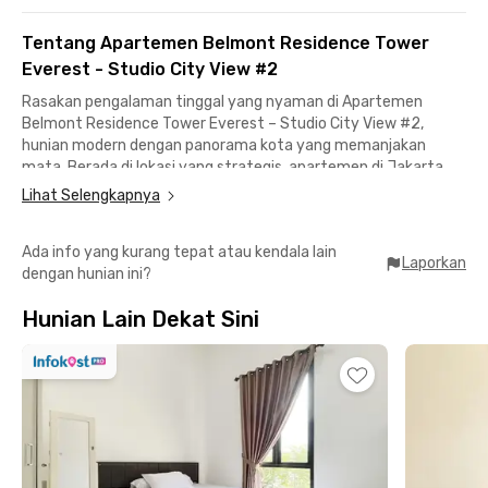
Tentang Apartemen Belmont Residence Tower
Everest - Studio City View #2
Rasakan pengalaman tinggal yang nyaman di Apartemen
Belmont Residence Tower Everest – Studio City View #2,
hunian modern dengan panorama kota yang memanjakan
mata. Berada di lokasi yang strategis, apartemen di Jakarta
Barat ini ideal untuk profesional muda, pasangan, maupun
Lihat Selengkapnya
mahasiswa yang membutuhkan tempat tinggal praktis dengan
fasilitas lengkap.
Ada info yang kurang tepat atau kendala lain
Laporkan
dengan hunian ini?
Akses menuju Binus University Kampus Syahdan sangat mudah
—hanya kurang dari 15 menit. Area perkantoran seperti Kebon
Hunian Lain Dekat Sini
Jeruk, Palmerah, hingga Gatot Subroto pun dapat ditempuh
dalam 20–25 menit perjalanan.
Unit studio ini sudah fully furnished, jadi kamu bisa langsung
pindah tanpa repot membawa banyak barang. Dilengkapi
tempat tidur, AC, kamar mandi dalam dengan water heater,
dapur terpisah dengan peralatan masak, serta jendela besar
yang menghadap ke city view yang cantik.