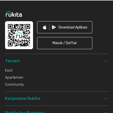
Footer
Download Aplikasi
Masuk / Daftar
Tenant
Kost
Apartemen
Community
Kerjasama Rukita
Rukita for Business