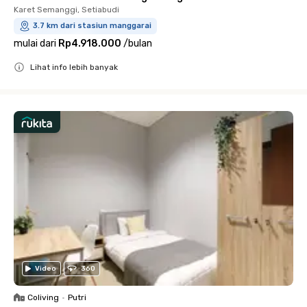
Karet Semanggi, Setiabudi
3.7 km dari stasiun manggarai
mulai dari
Rp4.918.000
/
bulan
Lihat info lebih banyak
Close
Video
360
Coliving
•
Putri