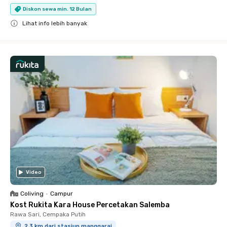
Diskon sewa min. 12 Bulan
Lihat info lebih banyak
Close
Video
Coliving
•
Campur
Kost Rukita Kara House Percetakan Salemba
Rawa Sari, Cempaka Putih
2.3 km dari stasiun manggarai