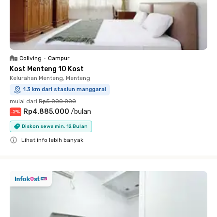
Coliving
•
Campur
Kost Menteng 10 Kost
Kelurahan Menteng, Menteng
1.3 km dari stasiun manggarai
mulai dari
Rp5.000.000
Rp4.885.000
/
bulan
-
2
%
Diskon sewa min. 12 Bulan
Lihat info lebih banyak
Close