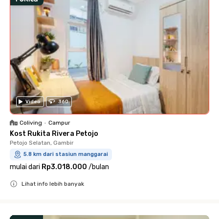
Video
360
Coliving
•
Campur
Kost Rukita Rivera Petojo
Petojo Selatan, Gambir
5.8 km dari stasiun manggarai
mulai dari
Rp3.018.000
/
bulan
Lihat info lebih banyak
Close