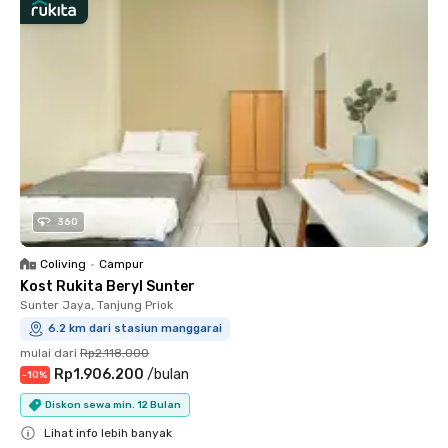
360
Coliving
•
Campur
Kost Rukita Beryl Sunter
Sunter Jaya, Tanjung Priok
6.2 km dari stasiun manggarai
mulai dari
Rp2.118.000
Rp1.906.200
/
bulan
-
10
%
Diskon sewa min. 12 Bulan
Lihat info lebih banyak