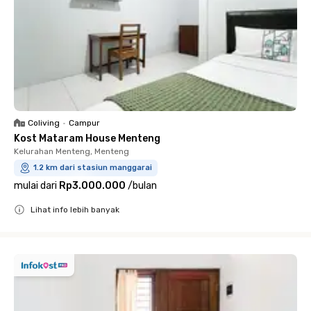
Coliving
•
Campur
Kost Mataram House Menteng
Kelurahan Menteng, Menteng
1.2 km dari stasiun manggarai
mulai dari
Rp3.000.000
/
bulan
Lihat info lebih banyak
Close