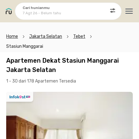
Cari hunianmu
7 Agt 26 - Belum tahu
Ope
Home
Jakarta Selatan
Tebet
Stasiun Manggarai
Apartemen Dekat Stasiun Manggarai
Jakarta Selatan
1 - 30 dari 178 Apartemen
Tersedia