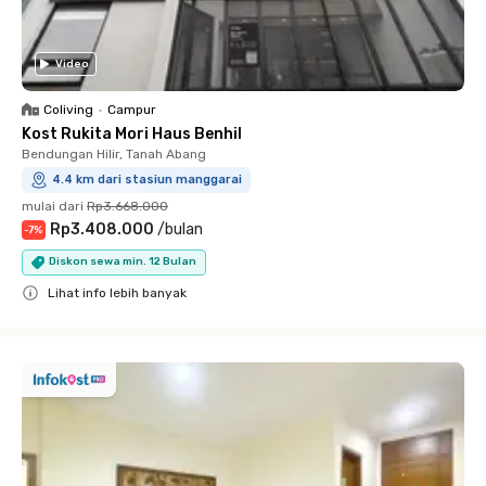
Video
Coliving
•
Campur
Kost Rukita Mori Haus Benhil
Bendungan Hilir, Tanah Abang
4.4 km dari stasiun manggarai
mulai dari
Rp3.668.000
Rp3.408.000
/
bulan
-
7
%
Diskon sewa min. 12 Bulan
Lihat info lebih banyak
Close