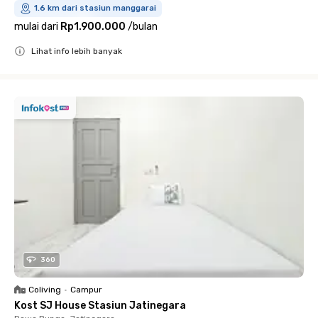
1.6 km dari stasiun manggarai
mulai dari
Rp1.900.000
/
bulan
Lihat info lebih banyak
Close
360
Coliving
•
Campur
Kost SJ House Stasiun Jatinegara