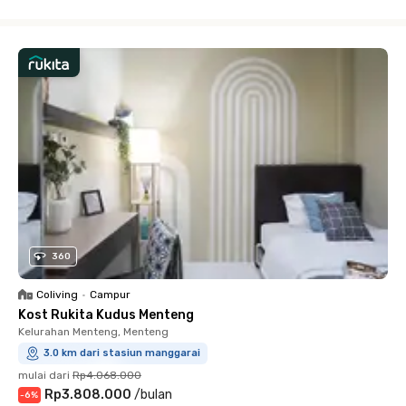
Close
360
Coliving
•
Campur
Kost Rukita Kudus Menteng
Kelurahan Menteng, Menteng
3.0 km dari stasiun manggarai
mulai dari
Rp4.068.000
Rp3.808.000
/
bulan
-
6
%