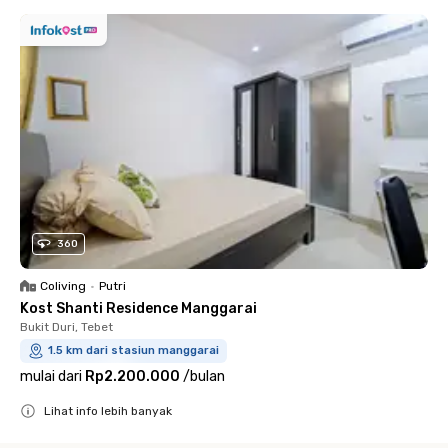
360
Coliving
•
Putri
Kost Shanti Residence Manggarai
Bukit Duri, Tebet
1.5 km dari stasiun manggarai
mulai dari
Rp2.200.000
/
bulan
Lihat info lebih banyak
Close