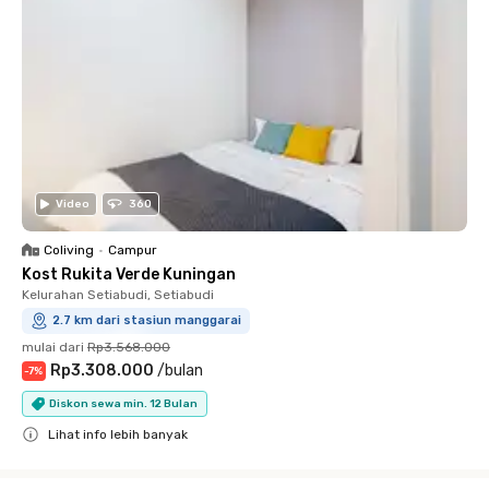
Video
360
Coliving
•
Campur
Kost Rukita Verde Kuningan
Kelurahan Setiabudi, Setiabudi
2.7 km dari stasiun manggarai
mulai dari
Rp3.568.000
Rp3.308.000
/
bulan
-
7
%
Diskon sewa min. 12 Bulan
Lihat info lebih banyak
Close