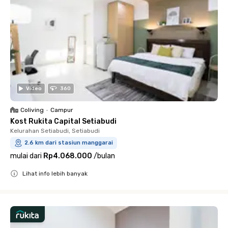
Video
360
Coliving
•
Campur
Kost Rukita Capital Setiabudi
Kelurahan Setiabudi, Setiabudi
2.6 km dari stasiun manggarai
mulai dari
Rp4.068.000
/
bulan
Lihat info lebih banyak
Close