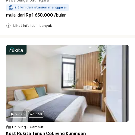
Rawa Bunga, Jatinegara
2.3 km dari stasiun manggarai
mulai dari
Rp1.650.000
/
bulan
Lihat info lebih banyak
Close
Video
360
Coliving
•
Campur
Kost Rukita Tenun CoLiving Kuningan