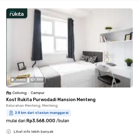
Video
360
Coliving
•
Campur
Kost Rukita Purwodadi Mansion Menteng
Kelurahan Menteng, Menteng
2.8 km dari stasiun manggarai
mulai dari
Rp3.568.000
/
bulan
Lihat info lebih banyak