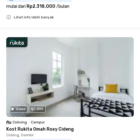
mulai dari
Rp2.318.000
/
bulan
Lihat info lebih banyak
Close
Video
360
Coliving
•
Campur
Kost Rukita Omah Roxy Cideng
Cideng, Gambir