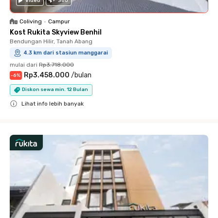
Video
360
Coliving
•
Campur
Kost Rukita Skyview Benhil
Bendungan Hilir, Tanah Abang
4.3 km dari stasiun manggarai
mulai dari
Rp3.718.000
Rp3.458.000
/
bulan
-
6
%
Diskon sewa min. 12 Bulan
Lihat info lebih banyak
Close