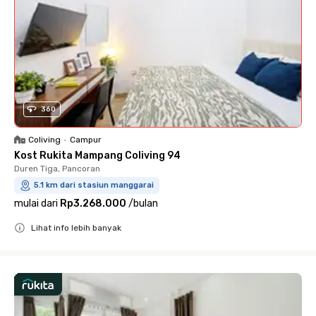
360
Coliving
•
Campur
Kost Rukita Mampang Coliving 94
Duren Tiga, Pancoran
5.1 km dari stasiun manggarai
mulai dari
Rp3.268.000
/
bulan
Lihat info lebih banyak
Close