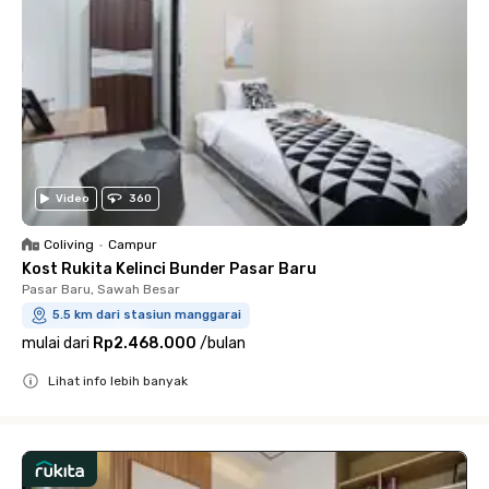
Video
360
Coliving
•
Campur
Kost Rukita Kelinci Bunder Pasar Baru
Pasar Baru, Sawah Besar
5.5 km dari stasiun manggarai
mulai dari
Rp2.468.000
/
bulan
Lihat info lebih banyak
Close