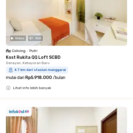
Video
360
Coliving
•
Putri
Kost Rukita QQ Loft SCBD
Senayan, Kebayoran Baru
4.7 km dari stasiun manggarai
mulai dari
Rp5.918.000
/
bulan
Lihat info lebih banyak
Close