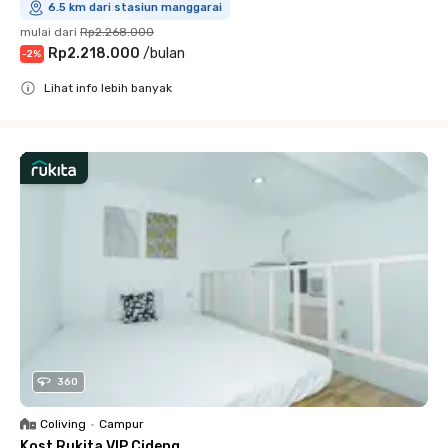
6.5 km dari stasiun manggarai
mulai dari
Rp2.268.000
Rp2.218.000
/
bulan
-
2
%
Lihat info lebih banyak
Close
360
Coliving
•
Campur
Kost Rukita VIP Cideng