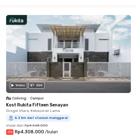
Close
Video
360
Coliving
•
Campur
Kost Rukita Fifteen Senayan
Grogol Utara, Kebayoran Lama
6.2 km dari stasiun manggarai
mulai dari
Rp4.568.000
Rp4.308.000
/
bulan
-
5
%