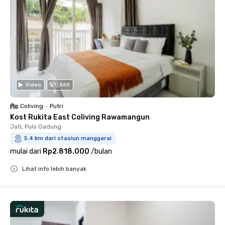
Video
360
Coliving
•
Putri
Kost Rukita East Coliving Rawamangun
Jati, Pulo Gadung
5.4 km dari stasiun manggarai
mulai dari
Rp2.818.000
/
bulan
Lihat info lebih banyak
Close