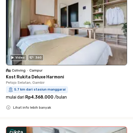
Video
360
Coliving
•
Campur
Kost Rukita Deluxe Harmoni
Petojo Selatan, Gambir
5.7 km dari stasiun manggarai
mulai dari
Rp4.368.000
/
bulan
Lihat info lebih banyak
Close