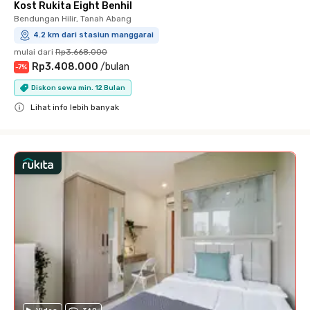
Kost Rukita Eight Benhil
Bendungan Hilir, Tanah Abang
4.2 km dari stasiun manggarai
mulai dari
Rp3.668.000
Rp3.408.000
/
bulan
-
7
%
Diskon sewa min. 12 Bulan
Lihat info lebih banyak
Close