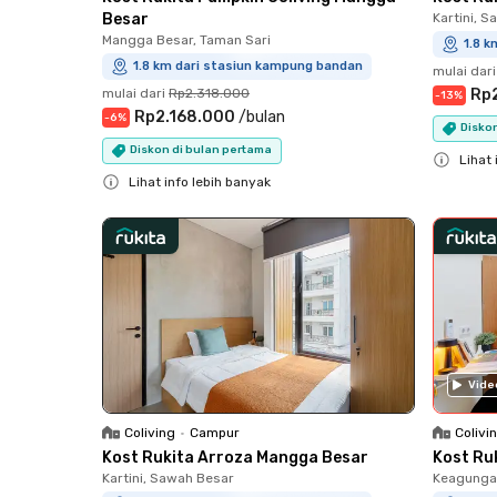
Besar
Kartini, 
Mangga Besar, Taman Sari
1.8 
1.8 km dari stasiun kampung bandan
mulai dari
mulai dari
Rp2.318.000
Rp2
-
13
%
Rp2.168.000
/
bulan
-
6
%
Diskon
Diskon di bulan pertama
Lihat 
Lihat info lebih banyak
Close
Close
Vide
Coliving
•
Campur
Colivi
Kost Rukita Arroza Mangga Besar
Kost Ru
Kartini, Sawah Besar
Keagungan