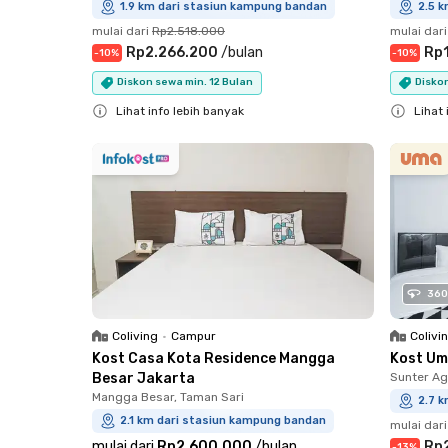
1.9 km dari stasiun kampung bandan
2.5 
mulai dari
Rp2.518.000
mulai dari
Rp2.266.200
/
bulan
Rp1
-
10
%
-
10
%
Diskon sewa min. 12 Bulan
Diskon
Lihat info lebih banyak
Lihat 
Close
Close
360
Coliving
•
Campur
Colivi
Kost Casa Kota Residence Mangga
Kost Um
Besar Jakarta
Sunter Ag
Mangga Besar, Taman Sari
2.7 
2.1 km dari stasiun kampung bandan
mulai dari
mulai dari
Rp2.600.000
/
bulan
Rp
-
13
%