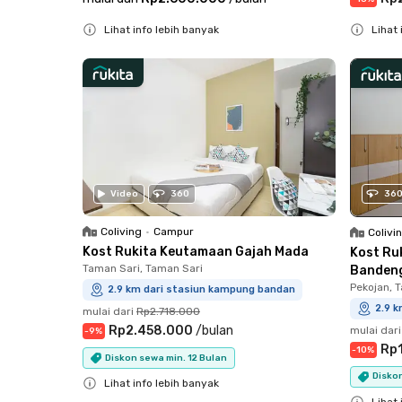
Lihat info lebih banyak
Lihat 
Close
Close
36
Video
360
Coliving
•
Campur
Colivi
Kost Rukita Keutamaan Gajah Mada
Kost Ru
Taman Sari, Taman Sari
Banden
Pekojan, 
2.9 km dari stasiun kampung bandan
2.9 
mulai dari
Rp2.718.000
Rp2.458.000
/
bulan
mulai dari
-
9
%
Rp
-
10
%
Diskon sewa min. 12 Bulan
Diskon
Lihat info lebih banyak
Lihat 