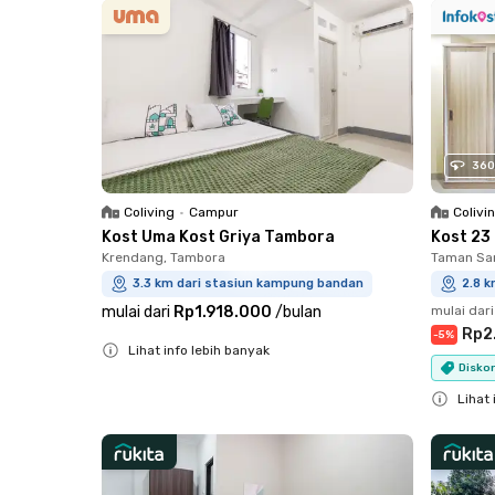
360
Coliving
•
Campur
Colivi
Kost Uma Kost Griya Tambora
Kost 23
Krendang, Tambora
Taman Sar
3.3 km dari stasiun kampung bandan
2.8 
mulai dari
Rp1.918.000
/
bulan
mulai dari
Rp2
-
5
%
Lihat info lebih banyak
Diskon
Close
Lihat 
Close