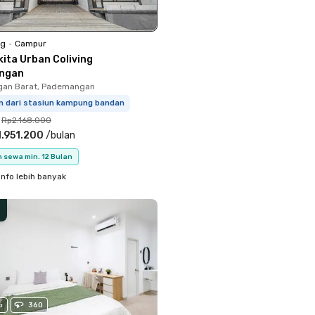
ng
•
Campur
kita Urban Coliving
ngan
an Barat, Pademangan
km dari stasiun kampung bandan
Rp2.168.000
.951.200
/
bulan
 sewa min. 12 Bulan
info lebih banyak
o
360