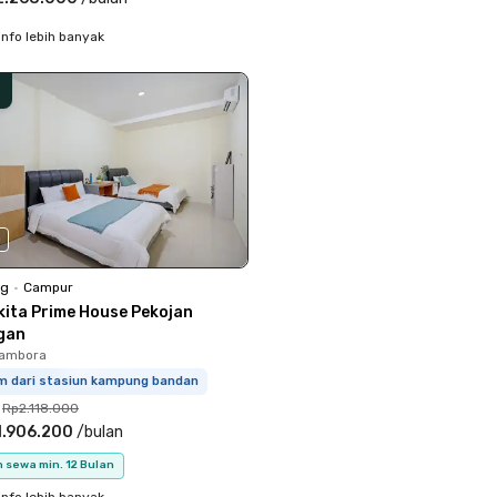
info lebih banyak
0
ng
•
Campur
kita Prime House Pekojan
gan
Tambora
km dari stasiun kampung bandan
Rp2.118.000
1.906.200
/
bulan
 sewa min. 12 Bulan
info lebih banyak