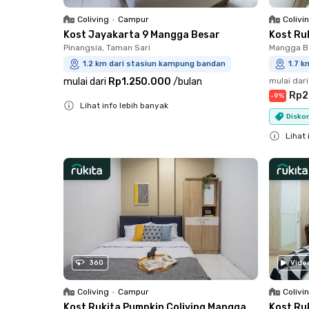
Coliving
•
Campur
Colivi
Kost Jayakarta 9 Mangga Besar
Kost Ru
Pinangsia, Taman Sari
Mangga Be
1.2 km dari stasiun kampung bandan
1.7 
mulai dari
Rp1.250.000
/
bulan
mulai dari
Rp2
-
9
%
Lihat info lebih banyak
Diskon
Close
Lihat 
Close
360
Vide
Coliving
•
Campur
Colivi
Kost Rukita Pumpkin Coliving Mangga
Kost Ru