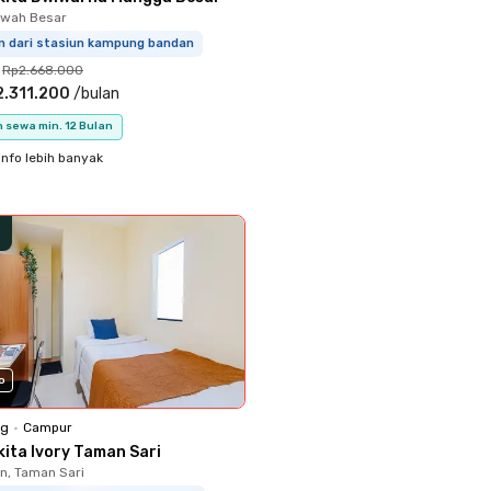
Sawah Besar
km dari stasiun kampung bandan
Rp2.668.000
.311.200
/
bulan
 sewa min. 12 Bulan
info lebih banyak
o
ng
•
Campur
kita Ivory Taman Sari
, Taman Sari