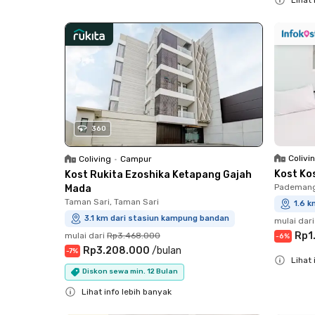
Close
Close
360
Colivi
Coliving
•
Campur
Kost Ko
Kost Rukita Ezoshika Ketapang Gajah
Pademang
Mada
Taman Sari, Taman Sari
1.6 
3.1 km dari stasiun kampung bandan
mulai dari
Rp1
mulai dari
Rp3.468.000
-
6
%
Rp3.208.000
/
bulan
-
7
%
Lihat 
Diskon sewa min. 12 Bulan
Close
Lihat info lebih banyak
Close