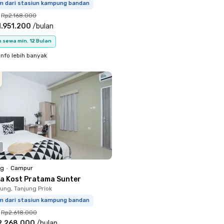
km dari stasiun kampung bandan
Rp2.168.000
.951.200
/
bulan
 sewa min. 12 Bulan
info lebih banyak
ng
•
Campur
a Kost Pratama Sunter
ung, Tanjung Priok
km dari stasiun kampung bandan
Rp2.618.000
2.268.000
/
bulan