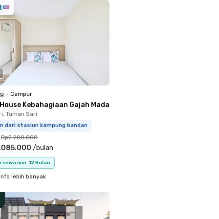
ng
•
Campur
 House Kebahagiaan Gajah Mada
i, Taman Sari
km dari stasiun kampung bandan
Rp2.200.000
.085.000
/
bulan
 sewa min. 12 Bulan
info lebih banyak