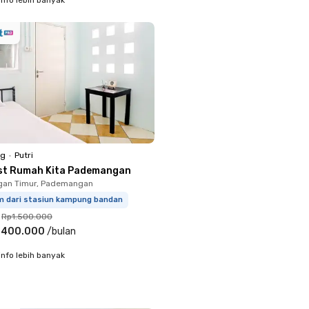
ng
•
Putri
st Rumah Kita Pademangan
an Timur, Pademangan
km dari stasiun kampung bandan
Rp1.500.000
.400.000
/
bulan
info lebih banyak