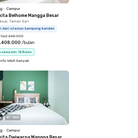
ng
•
Campur
kita Belhome Mangga Besar
sar, Taman Sari
km dari stasiun kampung bandan
Rp2.668.000
.408.000
/
bulan
 sewa min. 12 Bulan
info lebih banyak
o
360
ng
•
Campur
kita Dwiwarna Mangga Besar