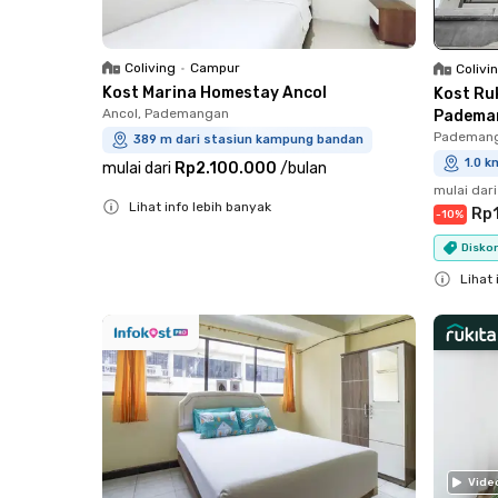
Coliving
•
Campur
Colivi
Kost Marina Homestay Ancol
Kost Ru
Ancol, Pademangan
Padema
Pademang
389 m dari stasiun kampung bandan
1.0 
mulai dari
Rp2.100.000
/
bulan
mulai dari
Lihat info lebih banyak
Rp1
-
10
%
Close
Diskon
Lihat 
Close
Vide