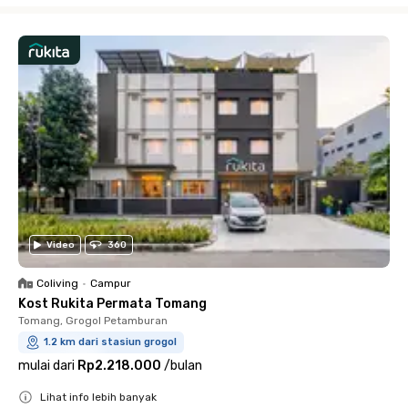
Video
360
Coliving
•
Campur
Kost Rukita Permata Tomang
Tomang, Grogol Petamburan
1.2 km dari stasiun grogol
mulai dari
Rp2.218.000
/
bulan
Lihat info lebih banyak