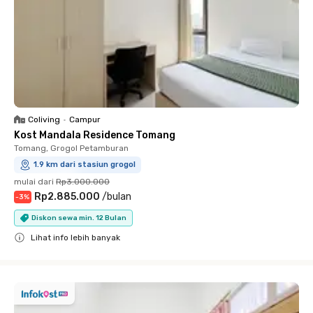
Coliving
•
Campur
Kost Mandala Residence Tomang
Tomang, Grogol Petamburan
1.9 km dari stasiun grogol
mulai dari
Rp3.000.000
Rp2.885.000
/
bulan
-
3
%
Diskon sewa min. 12 Bulan
Lihat info lebih banyak
Close