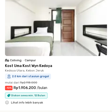
Coliving
•
Campur
Kost Uma Kost Wyn Kedoya
Kedoya Utara, Kebon Jeruk
2.0 km dari stasiun grogol
mulai dari
Rp2.118.000
Rp1.906.200
/
bulan
-
10
%
Diskon sewa min. 12 Bulan
Lihat info lebih banyak
Close