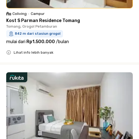
Coliving
•
Campur
Kost S Parman Residence Tomang
Tomang, Grogol Petamburan
842 m dari stasiun grogol
mulai dari
Rp1.500.000
/
bulan
Lihat info lebih banyak
Close