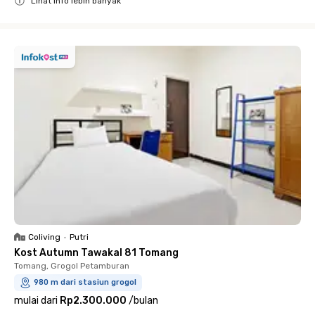
Lihat info lebih banyak
Close
Coliving
•
Putri
Kost Autumn Tawakal 81 Tomang
Tomang, Grogol Petamburan
980 m dari stasiun grogol
mulai dari
Rp2.300.000
/
bulan