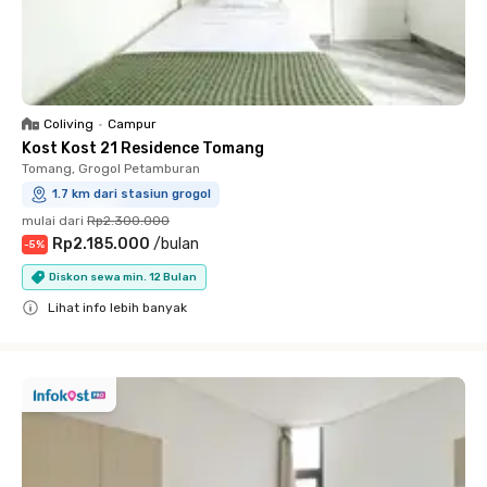
Coliving
•
Campur
Kost Kost 21 Residence Tomang
Tomang, Grogol Petamburan
1.7 km dari stasiun grogol
mulai dari
Rp2.300.000
Rp2.185.000
/
bulan
-
5
%
Diskon sewa min. 12 Bulan
Lihat info lebih banyak
Close