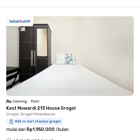
Close
Coliving
•
Putri
Kost Muwardi 213 House Grogol
Grogol, Grogol Petamburan
825 m dari stasiun grogol
mulai dari
Rp1.950.000
/
bulan