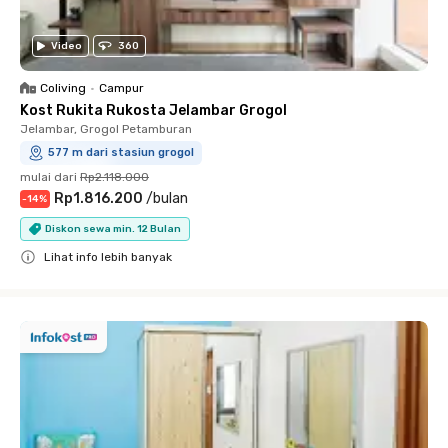
Video
360
Coliving
•
Campur
Kost Rukita Rukosta Jelambar Grogol
Jelambar, Grogol Petamburan
577 m dari stasiun grogol
mulai dari
Rp2.118.000
Rp1.816.200
/
bulan
-
14
%
Diskon sewa min. 12 Bulan
Lihat info lebih banyak
Close