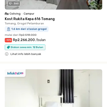
360
Coliving
•
Campur
Kost Rukita Kepa 616 Tomang
Tomang, Grogol Petamburan
1.6 km dari stasiun grogol
mulai dari
Rp2.518.000
Rp2.266.200
/
bulan
-
10
%
Diskon sewa min. 12 Bulan
Lihat info lebih banyak
Close