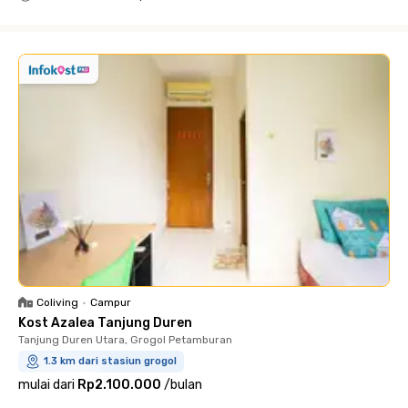
Close
Coliving
•
Campur
Kost Azalea Tanjung Duren
Tanjung Duren Utara, Grogol Petamburan
1.3 km dari stasiun grogol
mulai dari
Rp2.100.000
/
bulan