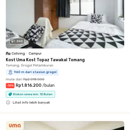
360
Coliving
•
Campur
Kost Uma Kost Topaz Tawakal Tomang
Tomang, Grogol Petamburan
960 m dari stasiun grogol
mulai dari
Rp2.018.000
Rp1.816.200
/
bulan
-
10
%
Diskon sewa min. 12 Bulan
Lihat info lebih banyak
Close