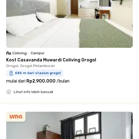
Coliving
•
Campur
Kost Casavanda Muwardi Coliving Grogol
Grogol, Grogol Petamburan
686 m dari stasiun grogol
mulai dari
Rp2.900.000
/
bulan
Lihat info lebih banyak
Close