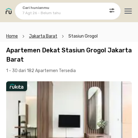
Cari hunianmu
7 Agt 26 - Belum tahu
Ope
Home
Jakarta Barat
Stasiun Grogol
Apartemen Dekat Stasiun Grogol Jakarta
Barat
1 - 30 dari 182 Apartemen
Tersedia