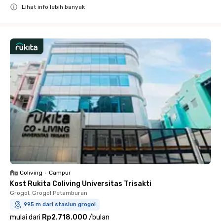
Lihat info lebih banyak
Close
Coliving
•
Campur
Kost Rukita Coliving Universitas Trisakti
Grogol, Grogol Petamburan
995 m dari stasiun grogol
mulai dari
Rp2.718.000
/
bulan