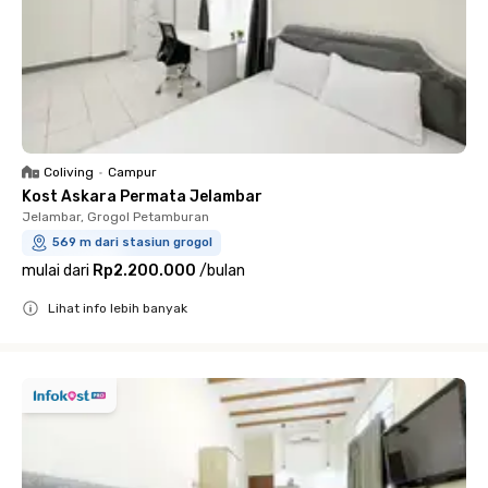
Coliving
•
Campur
Kost Askara Permata Jelambar
Jelambar, Grogol Petamburan
569 m dari stasiun grogol
mulai dari
Rp2.200.000
/
bulan
Lihat info lebih banyak
Close