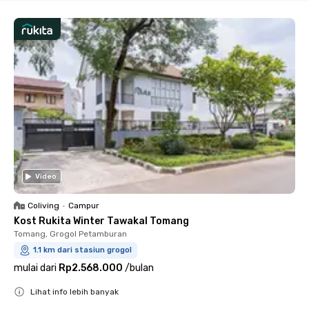
Video
Coliving
•
Campur
Kost Rukita Winter Tawakal Tomang
Tomang, Grogol Petamburan
1.1 km dari stasiun grogol
mulai dari
Rp2.568.000
/
bulan
Lihat info lebih banyak
Close