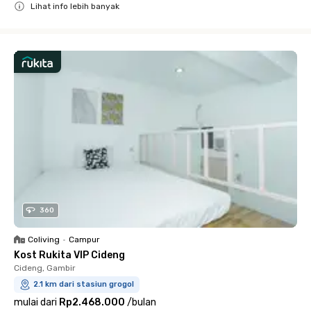
Lihat info lebih banyak
Close
360
Coliving
•
Campur
Kost Rukita VIP Cideng
Cideng, Gambir
2.1 km dari stasiun grogol
mulai dari
Rp2.468.000
/
bulan