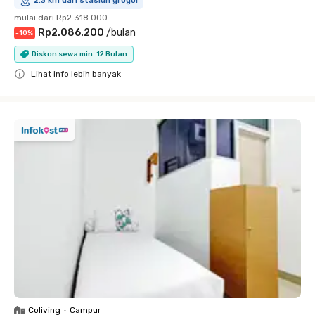
2.3 km dari stasiun grogol
mulai dari
Rp2.318.000
Rp2.086.200
/
bulan
-
10
%
Diskon sewa min. 12 Bulan
Lihat info lebih banyak
Close
Coliving
•
Campur