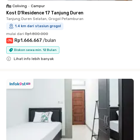
Coliving
•
Campur
Kost D'Residence 17 Tanjung Duren
Tanjung Duren Selatan, Grogol Petamburan
1.4 km dari stasiun grogol
mulai dari
Rp1.800.000
Rp1.666.667
/
bulan
-
7
%
Diskon sewa min. 12 Bulan
Lihat info lebih banyak
Close