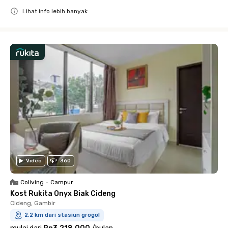
Lihat info lebih banyak
Close
Video
360
Coliving
•
Campur
Kost Rukita Onyx Biak Cideng
Cideng, Gambir
2.2 km dari stasiun grogol