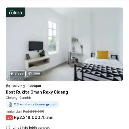
Video
360
Coliving
•
Campur
Kost Rukita Omah Roxy Cideng
Cideng, Gambir
2.0 km dari stasiun grogol
mulai dari
Rp2.268.000
Rp2.218.000
/
bulan
-
2
%
Lihat info lebih banyak