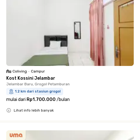
Coliving
•
Campur
Kost Kossini Jelambar
Jelambar Baru, Grogol Petamburan
1.2 km dari stasiun grogol
mulai dari
Rp1.700.000
/
bulan
Lihat info lebih banyak
Close