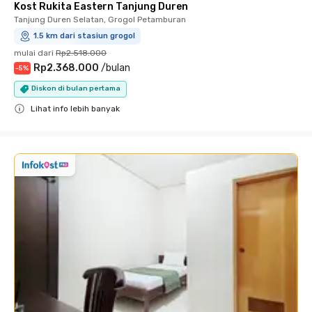
Kost Rukita Eastern Tanjung Duren
Tanjung Duren Selatan, Grogol Petamburan
1.5 km dari stasiun grogol
mulai dari
Rp2.518.000
Rp2.368.000
/
bulan
-
5
%
Diskon di bulan pertama
Lihat info lebih banyak
Close