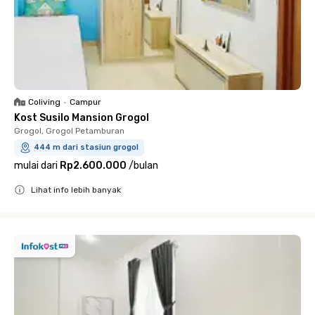
Coliving
•
Campur
Kost Susilo Mansion Grogol
Grogol, Grogol Petamburan
444 m dari stasiun grogol
mulai dari
Rp2.600.000
/
bulan
Lihat info lebih banyak
Close