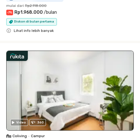
mulai dari
Rp2.118.000
Rp1.968.000
/
bulan
-
7
%
Diskon di bulan pertama
Lihat info lebih banyak
Close
Video
360
Coliving
•
Campur