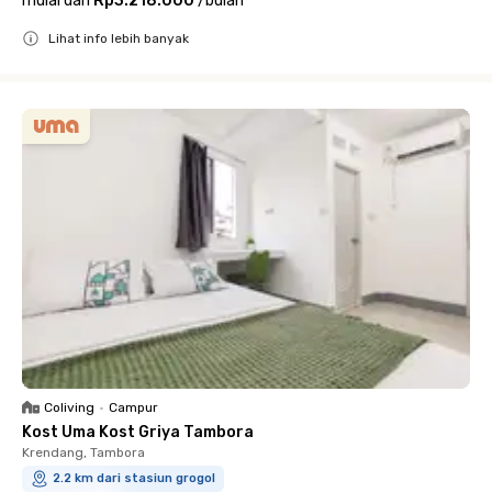
mulai dari
Rp3.218.000
/
bulan
Lihat info lebih banyak
Close
Coliving
•
Campur
Kost Uma Kost Griya Tambora
Krendang, Tambora
2.2 km dari stasiun grogol