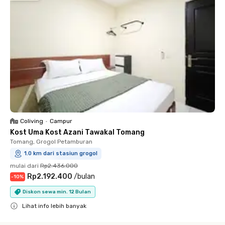
Coliving
•
Campur
Kost Uma Kost Azani Tawakal Tomang
Tomang, Grogol Petamburan
1.0 km dari stasiun grogol
mulai dari
Rp2.436.000
Rp2.192.400
/
bulan
-
10
%
Diskon sewa min. 12 Bulan
Lihat info lebih banyak
Close