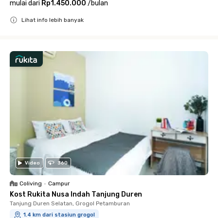
mulai dari
Rp1.450.000
/
bulan
Lihat info lebih banyak
Close
Video
360
Coliving
•
Campur
Kost Rukita Nusa Indah Tanjung Duren
Tanjung Duren Selatan, Grogol Petamburan
1.4 km dari stasiun grogol