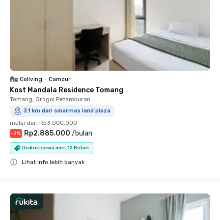
Coliving
•
Campur
Kost Mandala Residence Tomang
Tomang, Grogol Petamburan
3.1 km dari sinarmas land plaza
mulai dari
Rp3.000.000
Rp2.885.000
/
bulan
-
3
%
Diskon sewa min. 12 Bulan
Lihat info lebih banyak
Close