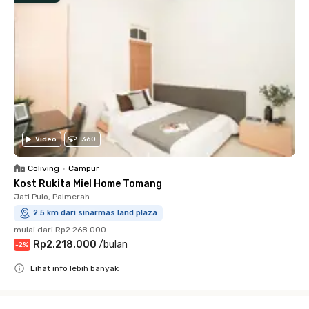
Video
360
Coliving
•
Campur
Kost Rukita Miel Home Tomang
Jati Pulo, Palmerah
2.5 km dari sinarmas land plaza
mulai dari
Rp2.268.000
Rp2.218.000
/
bulan
-
2
%
Lihat info lebih banyak
Close