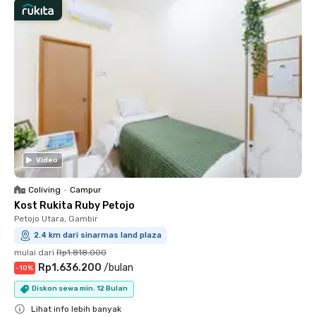
Video
Coliving
•
Campur
Kost Rukita Ruby Petojo
Petojo Utara, Gambir
2.4 km dari sinarmas land plaza
mulai dari
Rp1.818.000
Rp1.636.200
/
bulan
-
10
%
Diskon sewa min. 12 Bulan
Lihat info lebih banyak