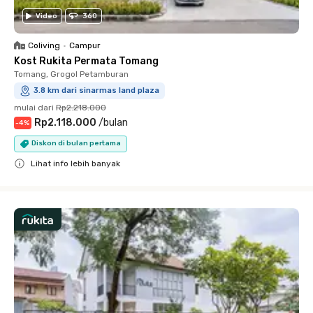
Video
360
Coliving
•
Campur
Kost Rukita Permata Tomang
Tomang, Grogol Petamburan
3.8 km dari sinarmas land plaza
mulai dari
Rp2.218.000
Rp2.118.000
/
bulan
-
4
%
Diskon di bulan pertama
Lihat info lebih banyak
Close