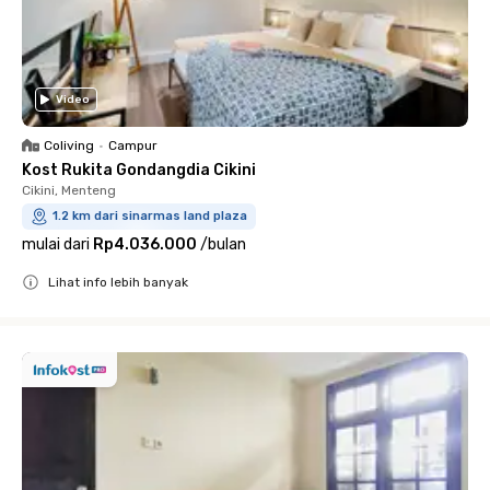
Video
Coliving
•
Campur
Kost Rukita Gondangdia Cikini
Cikini, Menteng
1.2 km dari sinarmas land plaza
mulai dari
Rp4.036.000
/
bulan
Lihat info lebih banyak
Close