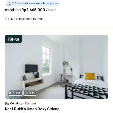
2.6 km dari sinarmas land plaza
mulai dari
Rp2.668.000
/
bulan
Lihat info lebih banyak
Close
Video
360
Coliving
•
Campur
Kost Rukita Omah Roxy Cideng