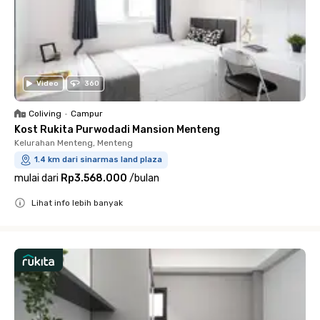
Video
360
Coliving
•
Campur
Kost Rukita Purwodadi Mansion Menteng
Kelurahan Menteng, Menteng
1.4 km dari sinarmas land plaza
mulai dari
Rp3.568.000
/
bulan
Lihat info lebih banyak
Close