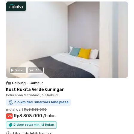
Video
360
Coliving
•
Campur
Kost Rukita Verde Kuningan
Kelurahan Setiabudi, Setiabudi
3.6 km dari sinarmas land plaza
mulai dari
Rp3.568.000
Rp3.308.000
/
bulan
-
7
%
Diskon sewa min. 12 Bulan
Lihat info lebih banyak