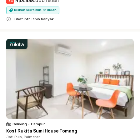
Rp3.458.000
/
bulan
-
6
%
Diskon sewa min. 12 Bulan
Lihat info lebih banyak
Close
Coliving
•
Campur
Kost Rukita Sumi House Tomang
Jati Pulo, Palmerah