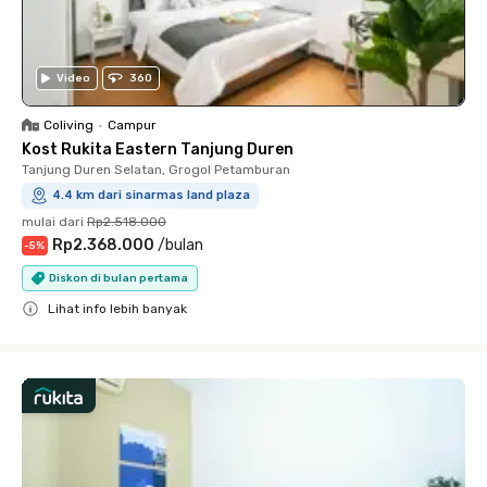
Video
360
Coliving
•
Campur
Kost Rukita Eastern Tanjung Duren
Tanjung Duren Selatan, Grogol Petamburan
4.4 km dari sinarmas land plaza
mulai dari
Rp2.518.000
Rp2.368.000
/
bulan
-
5
%
Diskon di bulan pertama
Lihat info lebih banyak
Close