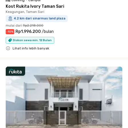
Coliving
•
Campur
Kost Rukita Ivory Taman Sari
Keagungan, Taman Sari
4.2 km dari sinarmas land plaza
mulai dari
Rp2.218.000
Rp1.996.200
/
bulan
-
10
%
Diskon sewa min. 12 Bulan
Lihat info lebih banyak
Close