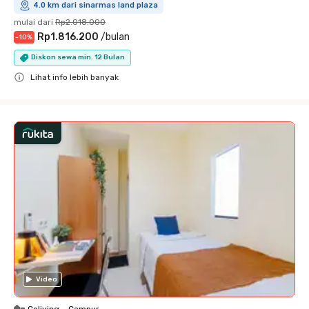
4.0 km dari sinarmas land plaza
mulai dari
Rp2.018.000
Rp1.816.200
/
bulan
-
10
%
Diskon sewa min. 12 Bulan
Lihat info lebih banyak
Close
Video