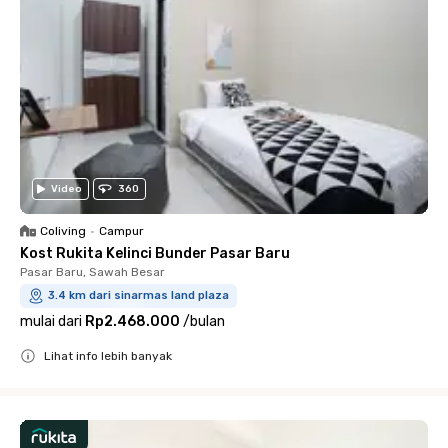
Video
360
Coliving
•
Campur
Kost Rukita Kelinci Bunder Pasar Baru
Pasar Baru, Sawah Besar
3.4 km dari sinarmas land plaza
mulai dari
Rp2.468.000
/
bulan
Lihat info lebih banyak
Close