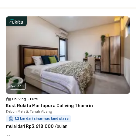
Close
360
Coliving
•
Putri
Kost Rukita Martapura Coliving Thamrin
Kebon Melati, Tanah Abang
1.2 km dari sinarmas land plaza
mulai dari
Rp3.618.000
/
bulan