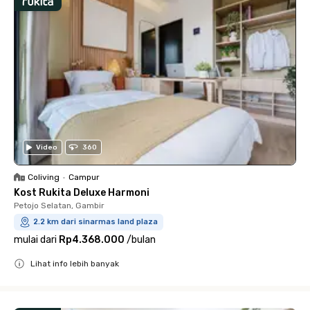
Video
360
Coliving
•
Campur
Kost Rukita Deluxe Harmoni
Petojo Selatan, Gambir
2.2 km dari sinarmas land plaza
mulai dari
Rp4.368.000
/
bulan
Lihat info lebih banyak
Close