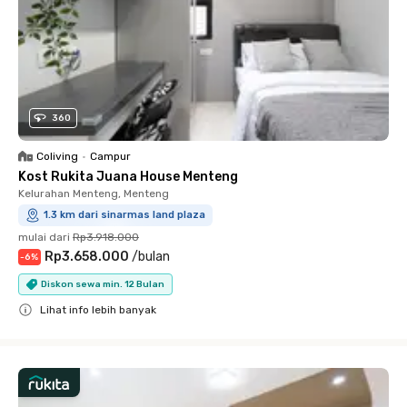
360
Coliving
•
Campur
Kost Rukita Juana House Menteng
Kelurahan Menteng, Menteng
1.3 km dari sinarmas land plaza
mulai dari
Rp3.918.000
Rp3.658.000
/
bulan
-
6
%
Diskon sewa min. 12 Bulan
Lihat info lebih banyak
Close