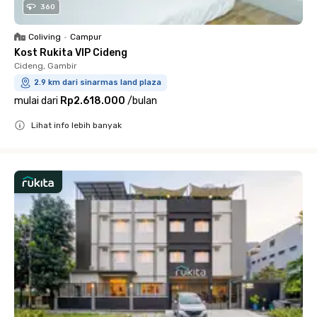
360
Coliving
•
Campur
Kost Rukita VIP Cideng
Cideng, Gambir
2.9 km dari sinarmas land plaza
mulai dari
Rp2.618.000
/
bulan
Lihat info lebih banyak
Close