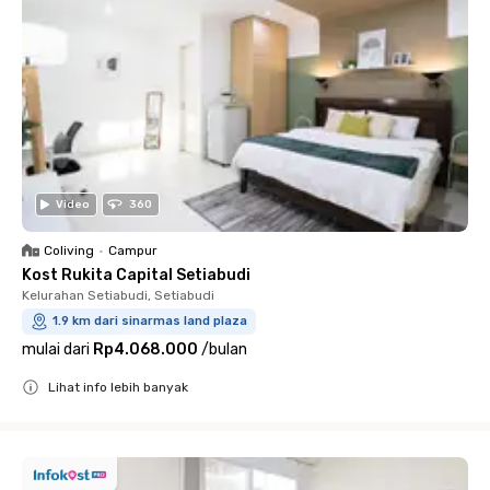
Video
360
Coliving
•
Campur
Kost Rukita Capital Setiabudi
Kelurahan Setiabudi, Setiabudi
1.9 km dari sinarmas land plaza
mulai dari
Rp4.068.000
/
bulan
Lihat info lebih banyak
Close