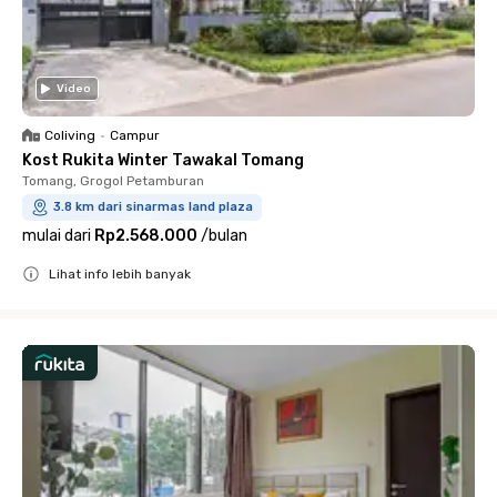
Video
Coliving
•
Campur
Kost Rukita Winter Tawakal Tomang
Tomang, Grogol Petamburan
3.8 km dari sinarmas land plaza
mulai dari
Rp2.568.000
/
bulan
Lihat info lebih banyak
Close