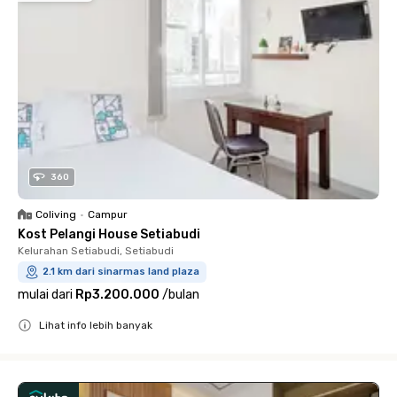
360
Coliving
•
Campur
Kost Pelangi House Setiabudi
Kelurahan Setiabudi, Setiabudi
2.1 km dari sinarmas land plaza
mulai dari
Rp3.200.000
/
bulan
Lihat info lebih banyak
Close