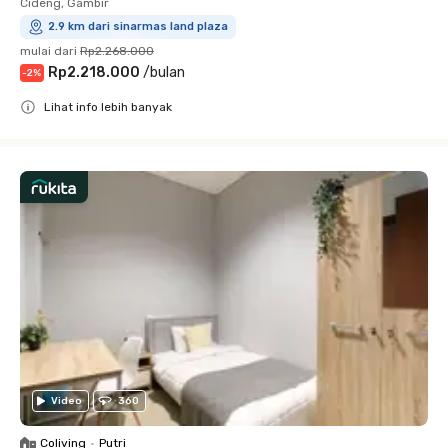
Cideng, Gambir
2.9 km dari sinarmas land plaza
mulai dari
Rp2.268.000
Rp2.218.000
/
bulan
-
2
%
Lihat info lebih banyak
Close
Video
360
Coliving
•
Putri