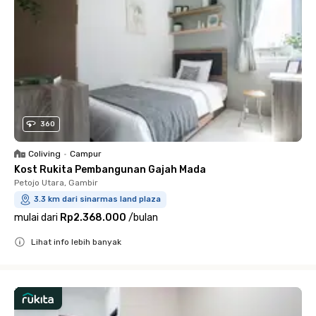
360
Coliving
•
Campur
Kost Rukita Pembangunan Gajah Mada
Petojo Utara, Gambir
3.3 km dari sinarmas land plaza
mulai dari
Rp2.368.000
/
bulan
Lihat info lebih banyak
Close