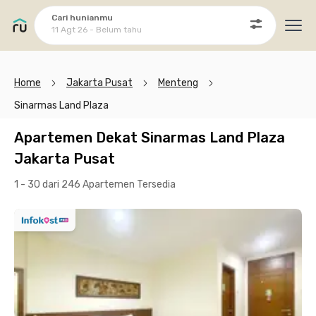
Cari hunianmu
11 Agt 26 - Belum tahu
Ope
Home
Jakarta Pusat
Menteng
Sinarmas Land Plaza
Apartemen Dekat Sinarmas Land Plaza
Jakarta Pusat
1 - 30 dari 246 Apartemen
Tersedia