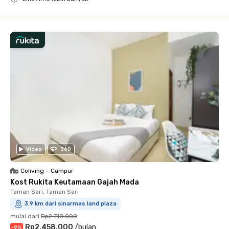
Close
Video
360
Coliving
•
Campur
Kost Rukita Keutamaan Gajah Mada
Taman Sari, Taman Sari
3.9 km dari sinarmas land plaza
mulai dari
Rp2.718.000
Rp2.458.000
/
bulan
-
9
%