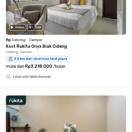
Video
360
Coliving
•
Campur
Kost Rukita Onyx Biak Cideng
Cideng, Gambir
3.0 km dari sinarmas land plaza
mulai dari
Rp3.218.000
/
bulan
Lihat info lebih banyak
Close