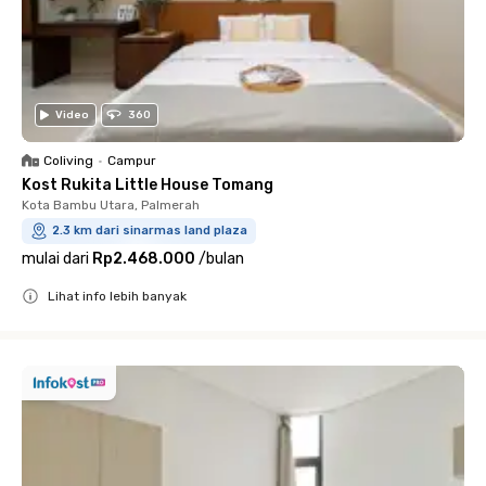
Video
360
Coliving
•
Campur
Kost Rukita Little House Tomang
Kota Bambu Utara, Palmerah
2.3 km dari sinarmas land plaza
mulai dari
Rp2.468.000
/
bulan
Lihat info lebih banyak
Close