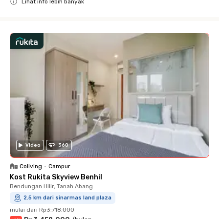
Lihat info lebih banyak
Close
Video
360
Coliving
•
Campur
Kost Rukita Skyview Benhil
Bendungan Hilir, Tanah Abang
2.5 km dari sinarmas land plaza
mulai dari
Rp3.718.000