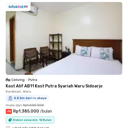
Coliving
•
Putra
Kost Alif AB11 Kost Putra Syariah Waru Sidoarjo
Kureksari, Waru
4.8 km dari rs ubaya
mulai dari
Rp1.500.000
Rp1.385.000
/
bulan
-
7
%
Diskon sewa min. 12 Bulan