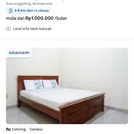
Sawunggaling, Wonokromo
4.8 km dari rs ubaya
mulai dari
Rp1.000.000
/
bulan
Lihat info lebih banyak
Close
Coliving
•
Campur