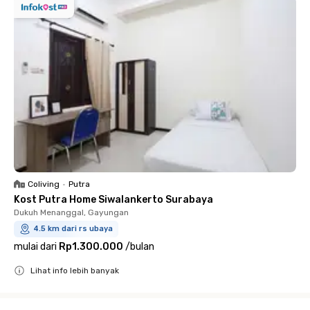
Coliving
•
Putra
Kost Putra Home Siwalankerto Surabaya
Dukuh Menanggal, Gayungan
4.5 km dari rs ubaya
mulai dari
Rp1.300.000
/
bulan
Lihat info lebih banyak
Close