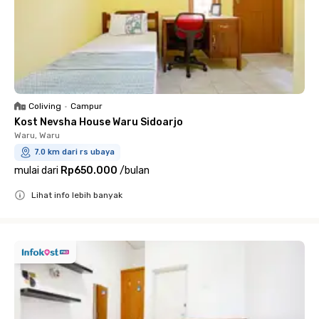
Coliving
•
Campur
Kost Nevsha House Waru Sidoarjo
Waru, Waru
7.0 km dari rs ubaya
mulai dari
Rp650.000
/
bulan
Lihat info lebih banyak
Close