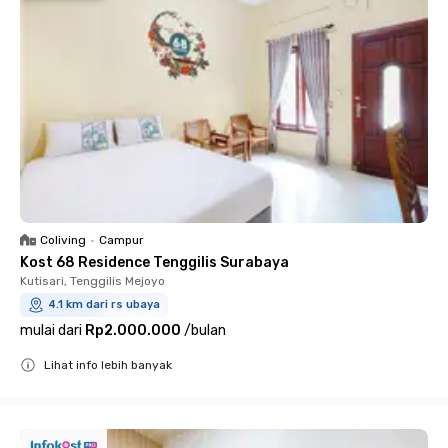
Coliving
•
Campur
Kost 68 Residence Tenggilis Surabaya
Kutisari, Tenggilis Mejoyo
4.1 km dari rs ubaya
mulai dari
Rp2.000.000
/
bulan
Lihat info lebih banyak
Close