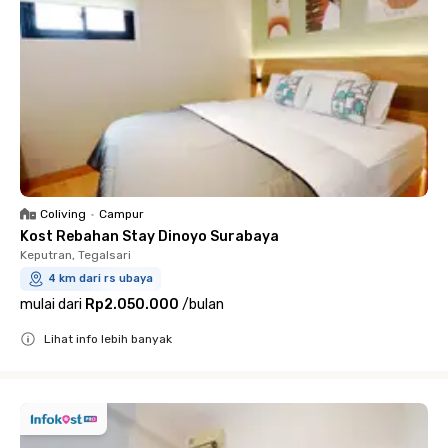
Coliving
•
Campur
Kost Rebahan Stay Dinoyo Surabaya
Keputran, Tegalsari
4 km dari rs ubaya
mulai dari
Rp2.050.000
/
bulan
Lihat info lebih banyak
Close