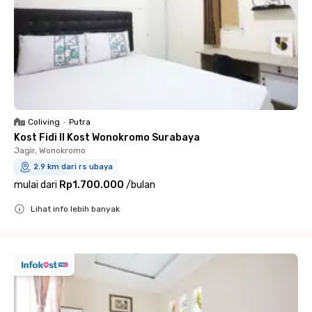
Coliving
•
Putra
Kost Fidi II Kost Wonokromo Surabaya
Jagir, Wonokromo
2.9 km dari rs ubaya
mulai dari
Rp1.700.000
/
bulan
Lihat info lebih banyak
Close