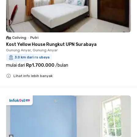
Coliving
•
Putri
Kost Yellow House Rungkut UPN Surabaya
Gunung Anyar, Gunung Anyar
3.0 km dari rs ubaya
mulai dari
Rp1.700.000
/
bulan
Lihat info lebih banyak
Close