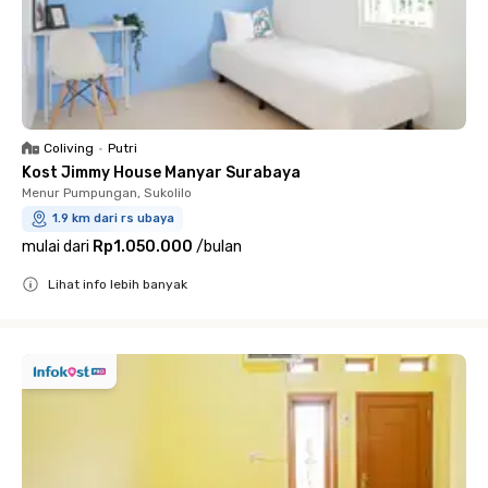
Coliving
•
Putri
Kost Jimmy House Manyar Surabaya
Menur Pumpungan, Sukolilo
1.9 km dari rs ubaya
mulai dari
Rp1.050.000
/
bulan
Lihat info lebih banyak
Close