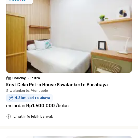
Coliving
•
Putra
Kost Ceko Petra House Siwalankerto Surabaya
Siwalankerto, Wonocolo
4.2 km dari rs ubaya
mulai dari
Rp1.600.000
/
bulan
Lihat info lebih banyak
Close