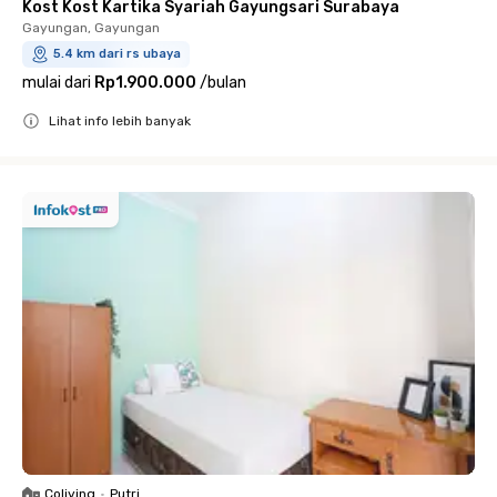
Kost Kost Kartika Syariah Gayungsari Surabaya
Gayungan, Gayungan
5.4 km dari rs ubaya
mulai dari
Rp1.900.000
/
bulan
Lihat info lebih banyak
Close
Coliving
•
Putri