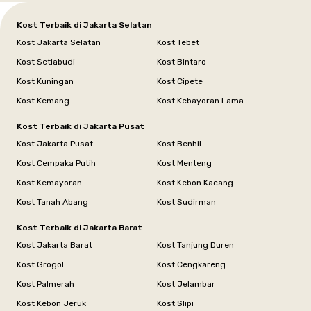
Kost Terbaik di Jakarta Selatan
Kost Jakarta Selatan
Kost Tebet
Kost Setiabudi
Kost Bintaro
Kost Kuningan
Kost Cipete
Kost Kemang
Kost Kebayoran Lama
Kost Terbaik di Jakarta Pusat
Kost Jakarta Pusat
Kost Benhil
Kost Cempaka Putih
Kost Menteng
Kost Kemayoran
Kost Kebon Kacang
Kost Tanah Abang
Kost Sudirman
Kost Terbaik di Jakarta Barat
Kost Jakarta Barat
Kost Tanjung Duren
Kost Grogol
Kost Cengkareng
Kost Palmerah
Kost Jelambar
Kost Kebon Jeruk
Kost Slipi