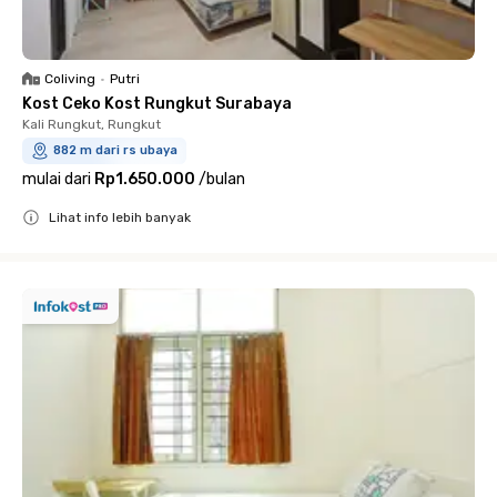
Coliving
•
Putri
Kost Ceko Kost Rungkut Surabaya
Kali Rungkut, Rungkut
882 m dari rs ubaya
mulai dari
Rp1.650.000
/
bulan
Lihat info lebih banyak
Close