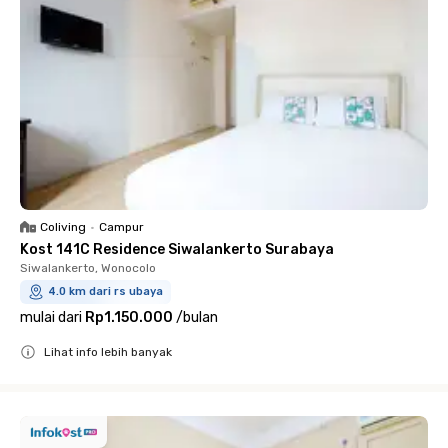
Coliving
•
Campur
Kost 141C Residence Siwalankerto Surabaya
Siwalankerto, Wonocolo
4.0 km dari rs ubaya
mulai dari
Rp1.150.000
/
bulan
Lihat info lebih banyak
Close