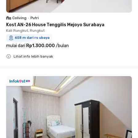
Coliving
•
Putri
Kost AN-26 House Tenggilis Mejoyo Surabaya
Kali Rungkut, Rungkut
658 m dari rs ubaya
mulai dari
Rp1.300.000
/
bulan
Lihat info lebih banyak
Close