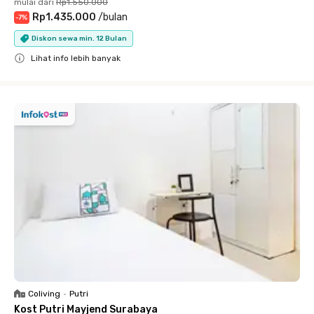
mulai dari
Rp1.550.000
Rp1.435.000
/
bulan
-
7
%
Diskon sewa min. 12 Bulan
Lihat info lebih banyak
Close
Coliving
•
Putri
Kost Putri Mayjend Surabaya