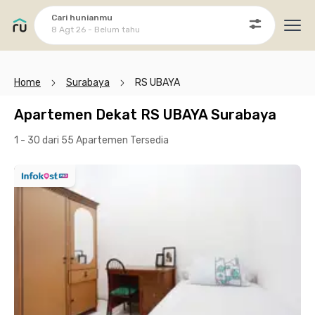
Cari hunianmu
8 Agt 26 - Belum tahu
Ope
Home
Surabaya
RS UBAYA
Apartemen Dekat RS UBAYA Surabaya
1 - 30 dari 55 Apartemen
Tersedia