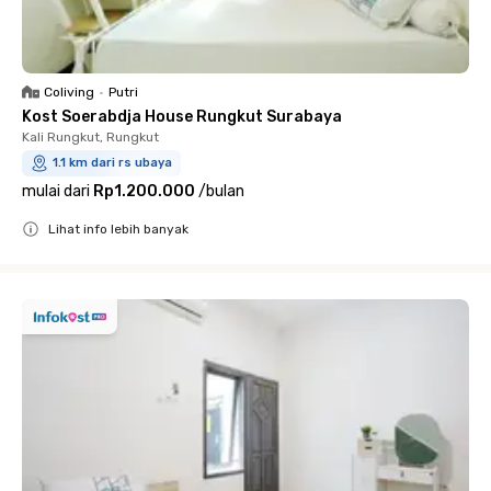
Coliving
•
Putri
Kost Soerabdja House Rungkut Surabaya
Kali Rungkut, Rungkut
1.1 km dari rs ubaya
mulai dari
Rp1.200.000
/
bulan
Lihat info lebih banyak
Close