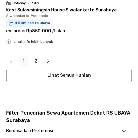
Coliving
•
Putri
Kost Sulasminingsih House Siwalankerto Surabaya
Siwalankerto, Wonocolo
4.5 km dari rs ubaya
mulai dari
Rp850.000
/
bulan
Lihat info lebih banyak
Close
1
2
Lihat Semua Hunian
Filter Pencarian Sewa Apartemen Dekat RS UBAYA
Surabaya
Berdasarkan Preferensi