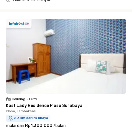
Lihat info lebih banyak
Close
Coliving
•
Putri
Kost Lady Residence Ploso Surabaya
Ploso, Tambaksari
6.3 km dari rs ubaya
mulai dari
Rp1.300.000
/
bulan