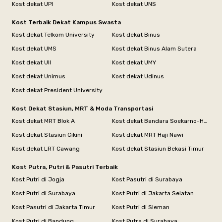
Kost dekat UPI
Kost dekat UNS
Kost Terbaik Dekat Kampus Swasta
Kost dekat Telkom University
Kost dekat Binus
Kost dekat UMS
Kost dekat Binus Alam Sutera
Kost dekat UII
Kost dekat UMY
Kost dekat Unimus
Kost dekat Udinus
Kost dekat President University
Kost Dekat Stasiun, MRT & Moda Transportasi
Kost dekat MRT Blok A
Kost dekat Bandara Soekarno-Hatta
Kost dekat Stasiun Cikini
Kost dekat MRT Haji Nawi
Kost dekat LRT Cawang
Kost dekat Stasiun Bekasi Timur
Kost Putra, Putri & Pasutri Terbaik
Kost Putri di Jogja
Kost Pasutri di Surabaya
Kost Putri di Surabaya
Kost Putri di Jakarta Selatan
Kost Pasutri di Jakarta Timur
Kost Putri di Sleman
Kost Putri di Bandung
Kost Putra di Surabaya