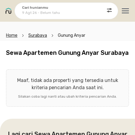
Cari hunianmu
9 Agt 26 - Belum tahu
Ope
Home
Surabaya
Gunung Anyar
Sewa Apartemen Gunung Anyar Surabaya
Maaf, tidak ada properti yang tersedia untuk
kriteria pencarian Anda saat ini.
Silakan coba lagi nanti atau ubah kriteria pencarian Anda.
Lagi cari Sewa Apartemen Gunung Anyar