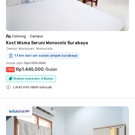
Coliving
•
Campur
Kost Wisma Seruni Wonocolo Surabaya
Jemur Wonosari, Wonocolo
1.1 km dari uin sunan ampel surabaya
mulai dari
Rp1.700.000
Rp1.445.000
/
bulan
-
15
%
Diskon sewa min. 6 Bulan
Lihat info lebih banyak
Close