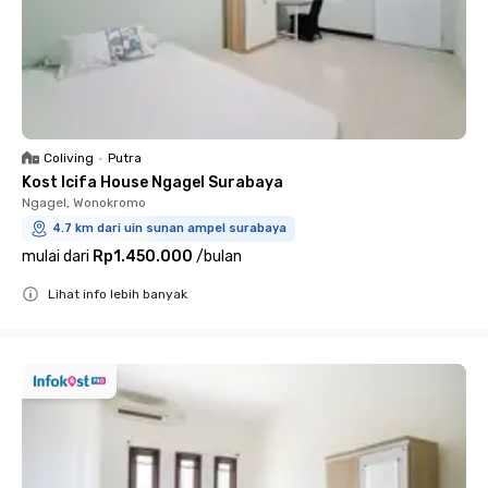
Coliving
•
Putra
Kost Icifa House Ngagel Surabaya
Ngagel, Wonokromo
4.7 km dari uin sunan ampel surabaya
mulai dari
Rp1.450.000
/
bulan
Lihat info lebih banyak
Close