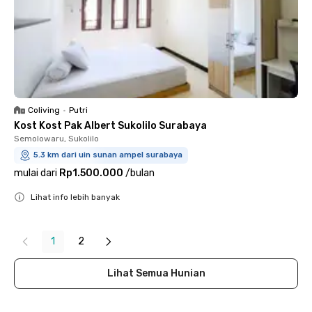
Coliving
•
Putri
Kost Kost Pak Albert Sukolilo Surabaya
Semolowaru, Sukolilo
5.3 km dari uin sunan ampel surabaya
mulai dari
Rp1.500.000
/
bulan
Lihat info lebih banyak
Close
1
2
Lihat Semua Hunian