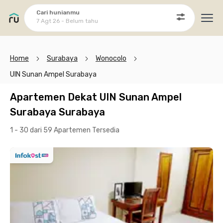
Cari hunianmu
7 Agt 26 - Belum tahu
Ope
Home
Surabaya
Wonocolo
UIN Sunan Ampel Surabaya
Apartemen Dekat UIN Sunan Ampel
Surabaya Surabaya
1 - 30 dari 59 Apartemen
Tersedia