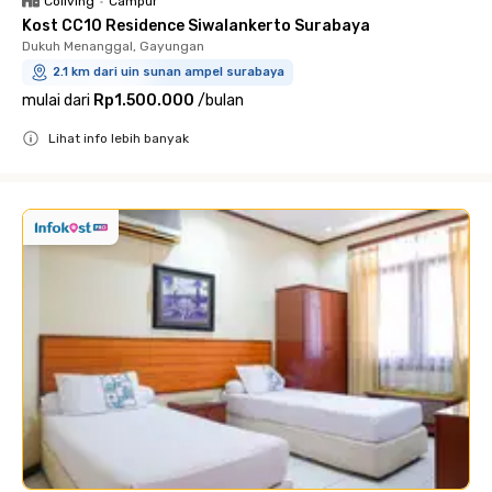
Coliving
•
Campur
Kost CC10 Residence Siwalankerto Surabaya
Dukuh Menanggal, Gayungan
2.1 km dari uin sunan ampel surabaya
mulai dari
Rp1.500.000
/
bulan
Lihat info lebih banyak
Close