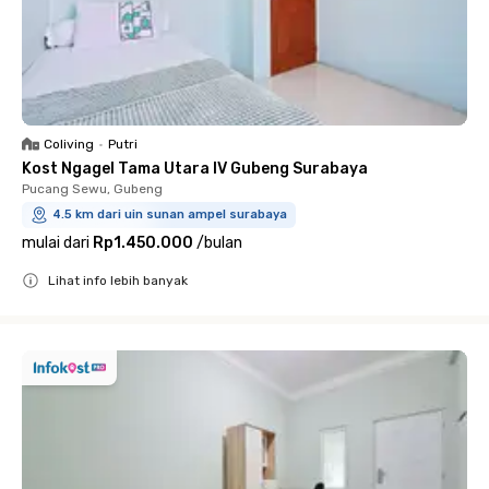
Coliving
•
Putri
Kost Ngagel Tama Utara IV Gubeng Surabaya
Pucang Sewu, Gubeng
4.5 km dari uin sunan ampel surabaya
mulai dari
Rp1.450.000
/
bulan
Lihat info lebih banyak
Close