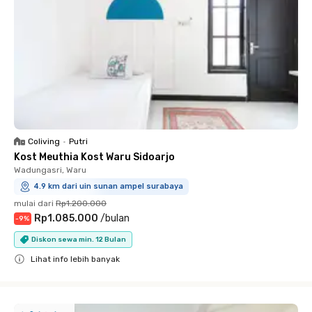
Coliving
•
Putri
Kost Meuthia Kost Waru Sidoarjo
Wadungasri, Waru
4.9 km dari uin sunan ampel surabaya
mulai dari
Rp1.200.000
Rp1.085.000
/
bulan
-
9
%
Diskon sewa min. 12 Bulan
Lihat info lebih banyak
Close