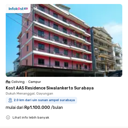
Coliving
•
Campur
Kost AA5 Residence Siwalankerto Surabaya
Dukuh Menanggal, Gayungan
2.0 km dari uin sunan ampel surabaya
mulai dari
Rp1.100.000
/
bulan
Lihat info lebih banyak
Close