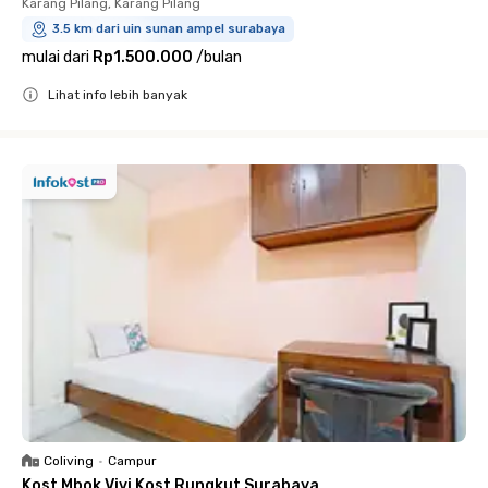
Karang Pilang, Karang Pilang
3.5 km dari uin sunan ampel surabaya
mulai dari
Rp1.500.000
/
bulan
Lihat info lebih banyak
Close
Coliving
•
Campur
Kost Mbok Vivi Kost Rungkut Surabaya