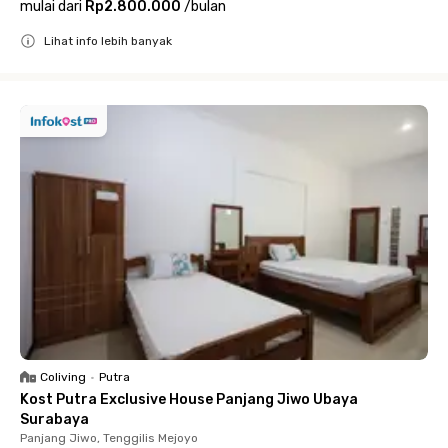
mulai dari
Rp2.800.000
/
bulan
Lihat info lebih banyak
Close
Coliving
•
Putra
Kost Putra Exclusive House Panjang Jiwo Ubaya
Surabaya
Panjang Jiwo, Tenggilis Mejoyo