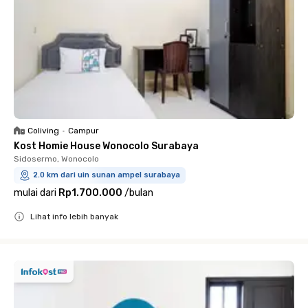
Coliving
•
Campur
Kost Homie House Wonocolo Surabaya
Sidosermo, Wonocolo
2.0 km dari uin sunan ampel surabaya
mulai dari
Rp1.700.000
/
bulan
Lihat info lebih banyak
Close