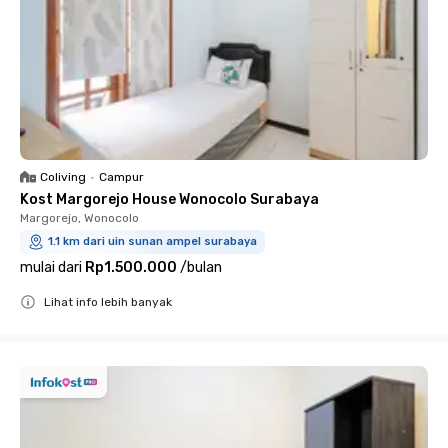
Coliving
•
Campur
Kost Margorejo House Wonocolo Surabaya
Margorejo, Wonocolo
1.1 km dari uin sunan ampel surabaya
mulai dari
Rp1.500.000
/
bulan
Lihat info lebih banyak
Close