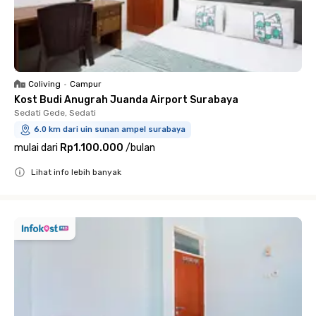
Coliving
•
Campur
Kost Budi Anugrah Juanda Airport Surabaya
Sedati Gede, Sedati
6.0 km dari uin sunan ampel surabaya
mulai dari
Rp1.100.000
/
bulan
Lihat info lebih banyak
Close