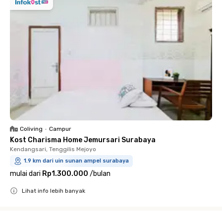
Coliving
•
Campur
Kost Charisma Home Jemursari Surabaya
Kendangsari, Tenggilis Mejoyo
1.9 km dari uin sunan ampel surabaya
mulai dari
Rp1.300.000
/
bulan
Lihat info lebih banyak
Close