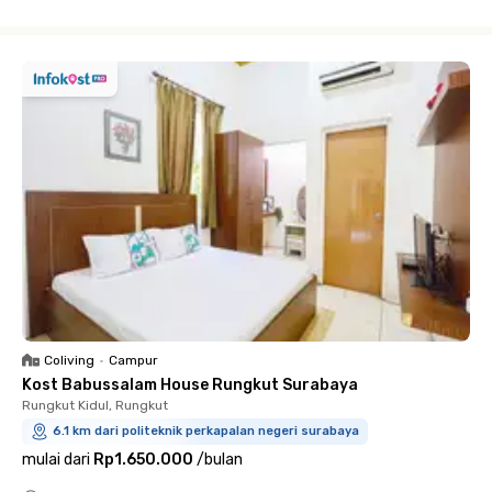
Close
Coliving
•
Campur
Kost Babussalam House Rungkut Surabaya
Rungkut Kidul, Rungkut
6.1 km dari politeknik perkapalan negeri surabaya
mulai dari
Rp1.650.000
/
bulan