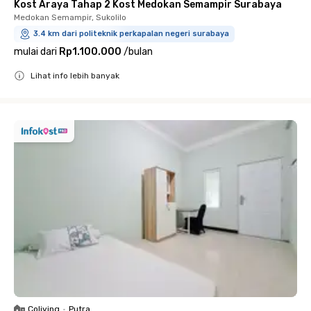
Kost Araya Tahap 2 Kost Medokan Semampir Surabaya
Medokan Semampir, Sukolilo
3.4 km dari politeknik perkapalan negeri surabaya
mulai dari
Rp1.100.000
/
bulan
Lihat info lebih banyak
Close
Coliving
•
Putra