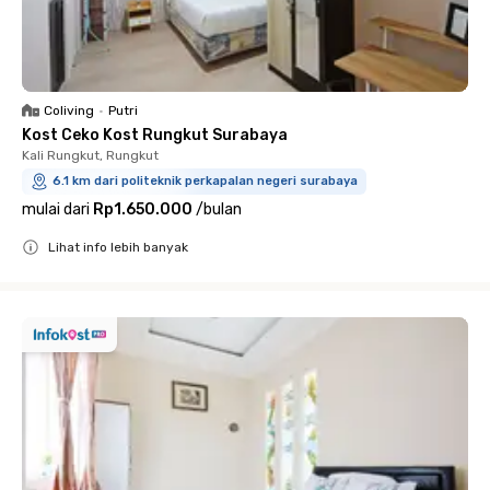
Coliving
•
Putri
Kost Ceko Kost Rungkut Surabaya
Kali Rungkut, Rungkut
6.1 km dari politeknik perkapalan negeri surabaya
mulai dari
Rp1.650.000
/
bulan
Lihat info lebih banyak
Close