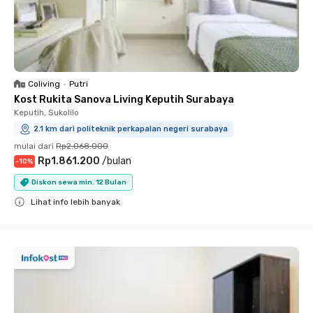
Coliving
•
Putri
Kost Rukita Sanova Living Keputih Surabaya
Keputih, Sukolilo
2.1 km dari politeknik perkapalan negeri surabaya
mulai dari
Rp2.068.000
Rp1.861.200
/
bulan
-
10
%
Diskon sewa min. 12 Bulan
Lihat info lebih banyak
Close