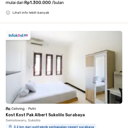
mulai dari
Rp1.300.000
/
bulan
Lihat info lebih banyak
Close
Coliving
•
Putri
Kost Kost Pak Albert Sukolilo Surabaya
Semolowaru, Sukolilo
3.2 km dari politeknik perkapalan negeri surabaya