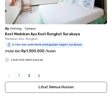
Coliving
•
Campur
Kost Medokan Ayu Kost Rungkut Surabaya
Medokan Ayu, Rungkut
6.1 km dari politeknik perkapalan negeri surabaya
mulai dari
Rp1.300.000
/
bulan
Lihat info lebih banyak
Close
1
2
Lihat Semua Hunian