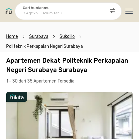
Cari hunianmu
9 Agt 26 - Belum tahu
Ope
Home
Surabaya
Sukolilo
Politeknik Perkapalan Negeri Surabaya
Apartemen Dekat Politeknik Perkapalan
Negeri Surabaya Surabaya
1 - 30 dari 35 Apartemen
Tersedia