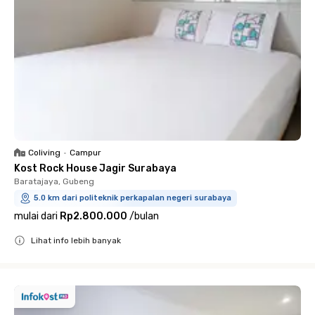
Coliving
•
Campur
Kost Rock House Jagir Surabaya
Baratajaya, Gubeng
5.0 km dari politeknik perkapalan negeri surabaya
mulai dari
Rp2.800.000
/
bulan
Lihat info lebih banyak
Close