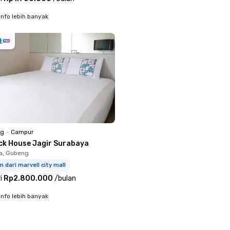
info lebih banyak
ng
•
Campur
ck House Jagir Surabaya
a, Gubeng
m dari marvell city mall
i
Rp2.800.000
/
bulan
info lebih banyak