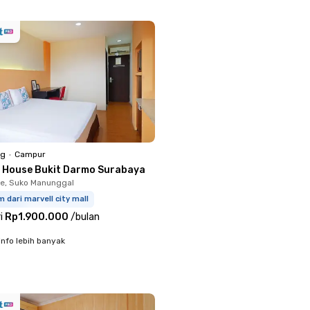
ng
•
Campur
i House Bukit Darmo Surabaya
e, Suko Manunggal
m dari marvell city mall
i
Rp1.900.000
/
bulan
info lebih banyak