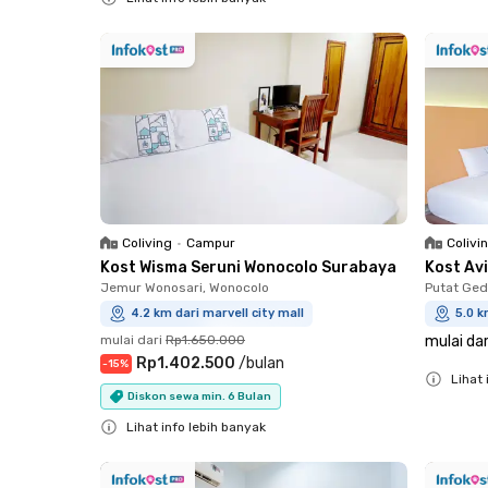
Close
Coliving
•
Campur
Colivi
Kost Wisma Seruni Wonocolo Surabaya
Kost Av
Jemur Wonosari, Wonocolo
Putat Ged
4.2 km dari marvell city mall
5.0 k
mulai dari
Rp1.650.000
mulai dar
Rp1.402.500
/
bulan
-
15
%
Lihat 
Diskon sewa min. 6 Bulan
Close
Lihat info lebih banyak
Close