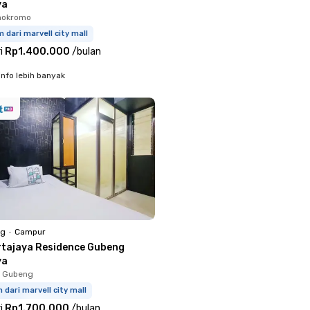
ya
nokromo
m dari marvell city mall
i
Rp1.400.000
/
bulan
info lebih banyak
ng
•
Campur
rtajaya Residence Gubeng
ya
, Gubeng
m dari marvell city mall
i
Rp1.700.000
/
bulan