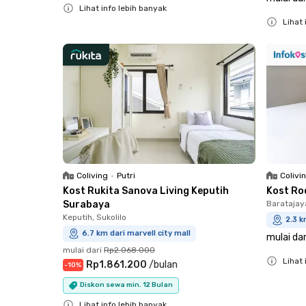
Lihat info lebih banyak
Lihat 
Close
Close
Coliving
•
Putri
Colivi
Kost Rukita Sanova Living Keputih
Kost Ro
Surabaya
Baratajay
Keputih, Sukolilo
2.3 k
6.7 km dari marvell city mall
mulai dar
mulai dari
Rp2.068.000
Lihat 
Rp1.861.200
/
bulan
-
10
%
Close
Diskon sewa min. 12 Bulan
Lihat info lebih banyak