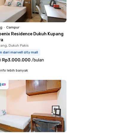
ng
•
Campur
oenix Residence Dukuh Kupang
ya
ang, Dukuh Pakis
m dari marvell city mall
i
Rp3.000.000
/
bulan
info lebih banyak