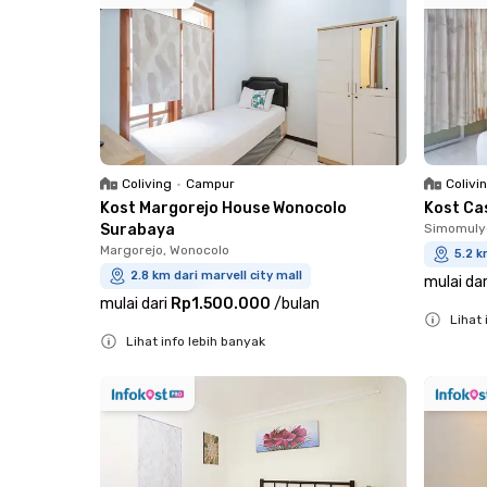
Coliving
•
Campur
Colivi
Kost Margorejo House Wonocolo
Kost Ca
Surabaya
Simomuly
Margorejo, Wonocolo
5.2 k
2.8 km dari marvell city mall
mulai dar
mulai dari
Rp1.500.000
/
bulan
Lihat 
Lihat info lebih banyak
Close
Close