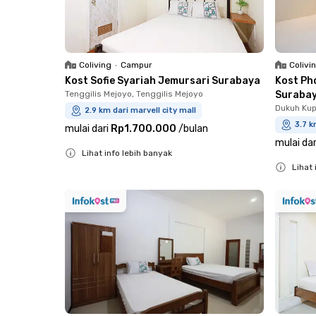
Coliving
•
Campur
Colivi
Kost Sofie Syariah Jemursari Surabaya
Kost Ph
Tenggilis Mejoyo, Tenggilis Mejoyo
Suraba
Dukuh Kup
2.9 km dari marvell city mall
3.7 k
mulai dari
Rp1.700.000
/
bulan
mulai dar
Lihat info lebih banyak
Lihat 
Close
Close