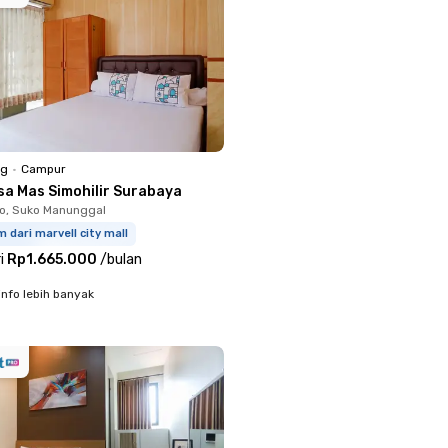
ng
•
Campur
sa Mas Simohilir Surabaya
o, Suko Manunggal
m dari marvell city mall
i
Rp1.665.000
/
bulan
info lebih banyak