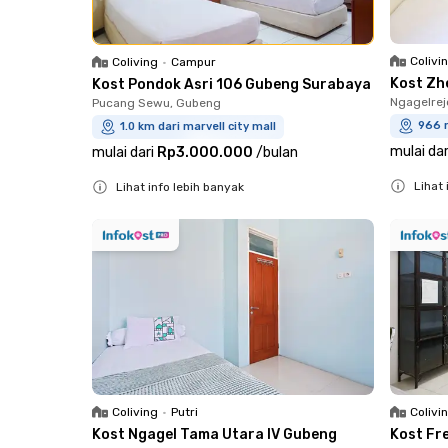
Colivi
Coliving
•
Campur
Kost Zh
Kost Pondok Asri 106 Gubeng Surabaya
Ngagelre
Pucang Sewu, Gubeng
966 m
1.0 km dari marvell city mall
mulai dar
mulai dari
Rp3.000.000
/
bulan
Lihat 
Lihat info lebih banyak
Close
Close
Coliving
•
Putri
Colivi
Kost Ngagel Tama Utara IV Gubeng
Kost Fr