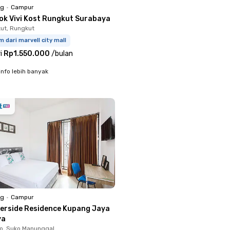
ng
•
Campur
ok Vivi Kost Rungkut Surabaya
kut, Rungkut
m dari marvell city mall
i
Rp1.550.000
/
bulan
info lebih banyak
ng
•
Campur
verside Residence Kupang Jaya
ya
o, Suko Manunggal