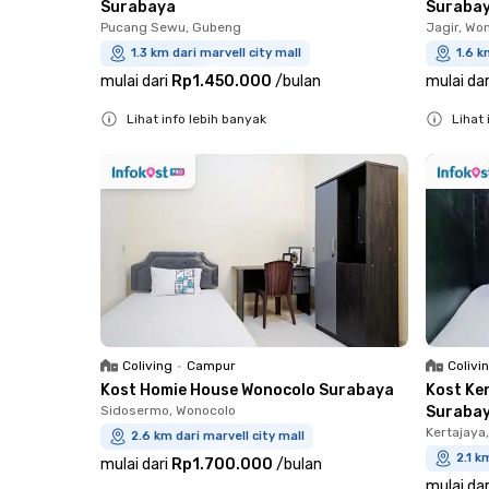
Surabaya
Suraba
Pucang Sewu, Gubeng
Jagir, Wo
1.3 km dari marvell city mall
1.6 k
mulai dari
Rp1.450.000
/
bulan
mulai dar
Lihat info lebih banyak
Lihat 
Close
Close
Coliving
•
Campur
Colivi
Kost Homie House Wonocolo Surabaya
Kost Ke
Sidosermo, Wonocolo
Suraba
Kertajaya
2.6 km dari marvell city mall
2.1 k
mulai dari
Rp1.700.000
/
bulan
mulai dar