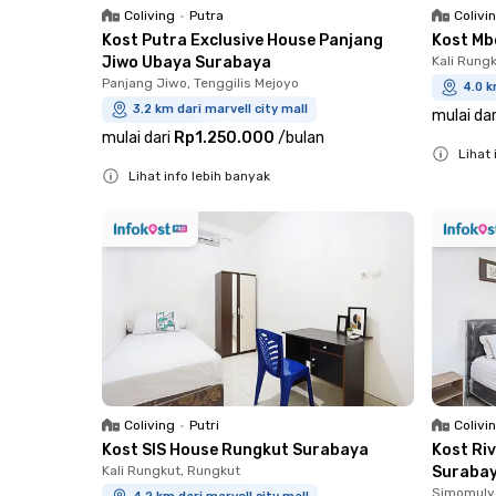
Coliving
•
Putra
Colivi
Kost Putra Exclusive House Panjang
Kost Mb
Jiwo Ubaya Surabaya
Kali Rung
Panjang Jiwo, Tenggilis Mejoyo
4.0 k
3.2 km dari marvell city mall
mulai dar
mulai dari
Rp1.250.000
/
bulan
Lihat 
Lihat info lebih banyak
Close
Close
Coliving
•
Putri
Colivi
Kost SIS House Rungkut Surabaya
Kost Ri
Kali Rungkut, Rungkut
Suraba
Simomuly