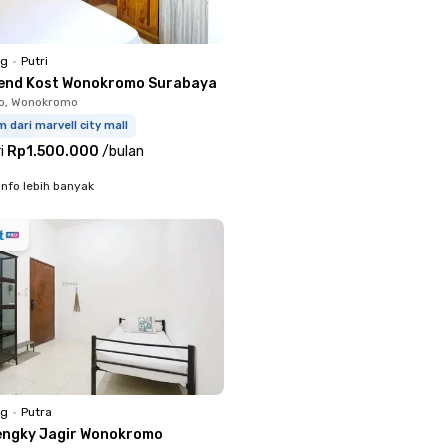
ng
•
Putri
end Kost Wonokromo Surabaya
jo, Wonokromo
 dari marvell city mall
i
Rp1.500.000
/
bulan
info lebih banyak
ng
•
Putra
engky Jagir Wonokromo