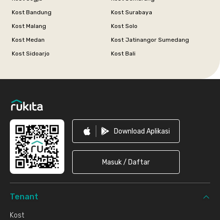
Kost Bandung
Kost Surabaya
Kost Malang
Kost Solo
Kost Medan
Kost Jatinangor Sumedang
Kost Sidoarjo
Kost Bali
Footer
Download Aplikasi
Masuk / Daftar
Tenant
Kost