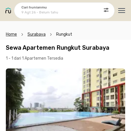
Cari hunianmu
9 Agt 26 - Belum tahu
Ope
Home
Surabaya
Rungkut
Sewa Apartemen Rungkut Surabaya
1 - 1 dari 1 Apartemen
Tersedia