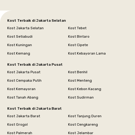
Kost Terbaik di Jakarta Selatan
Kost Jakarta Selatan
Kost Tebet
Kost Setiabudi
Kost Bintaro
Kost Kuningan
Kost Cipete
Kost Kemang
Kost Kebayoran Lama
Kost Terbaik di Jakarta Pusat
Kost Jakarta Pusat
Kost Benhil
Kost Cempaka Putih
Kost Menteng
Kost Kemayoran
Kost Kebon Kacang
Kost Tanah Abang
Kost Sudirman
Kost Terbaik di Jakarta Barat
Kost Jakarta Barat
Kost Tanjung Duren
Kost Grogol
Kost Cengkareng
Kost Palmerah
Kost Jelambar