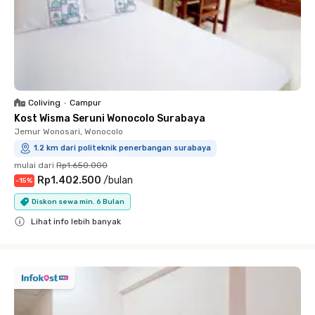
Coliving
•
Campur
Kost Wisma Seruni Wonocolo Surabaya
Jemur Wonosari, Wonocolo
1.2 km dari politeknik penerbangan surabaya
mulai dari
Rp1.650.000
Rp1.402.500
/
bulan
-
15
%
Diskon sewa min. 6 Bulan
Lihat info lebih banyak
Close