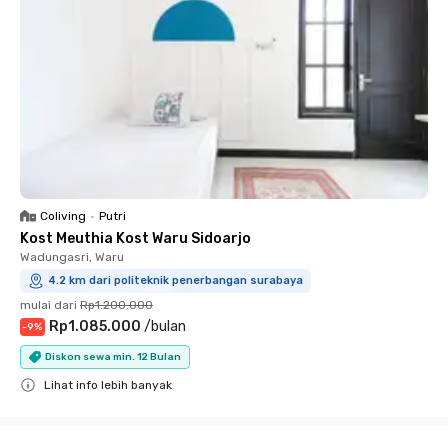
Coliving
•
Putri
Kost Meuthia Kost Waru Sidoarjo
Wadungasri, Waru
4.2 km dari politeknik penerbangan surabaya
mulai dari
Rp1.200.000
Rp1.085.000
/
bulan
-
9
%
Diskon sewa min. 12 Bulan
Lihat info lebih banyak
Close