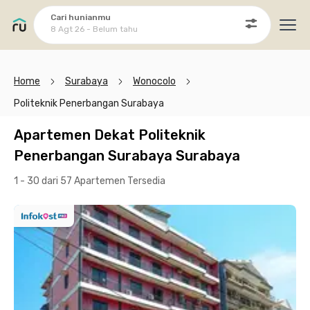
Cari hunianmu
8 Agt 26 - Belum tahu
Ope
Home
Surabaya
Wonocolo
Politeknik Penerbangan Surabaya
Apartemen Dekat Politeknik
Penerbangan Surabaya Surabaya
1 - 30 dari 57 Apartemen
Tersedia