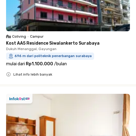
Coliving
•
Campur
Kost AA5 Residence Siwalankerto Surabaya
Dukuh Menanggal, Gayungan
696 m dari politeknik penerbangan surabaya
mulai dari
Rp1.100.000
/
bulan
Lihat info lebih banyak
Close