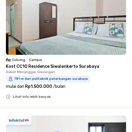
Coliving
•
Campur
Kost CC10 Residence Siwalankerto Surabaya
Dukuh Menanggal, Gayungan
781 m dari politeknik penerbangan surabaya
mulai dari
Rp1.500.000
/
bulan
Lihat info lebih banyak
Close