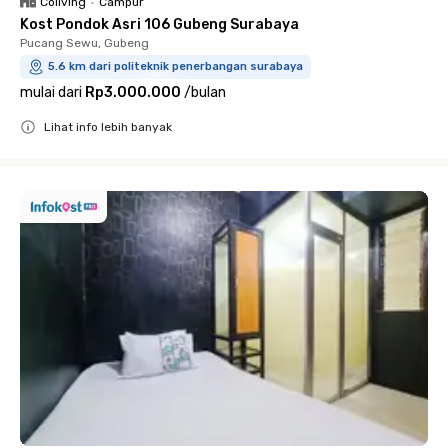
Coliving
•
Campur
Kost Pondok Asri 106 Gubeng Surabaya
Pucang Sewu, Gubeng
5.6 km dari politeknik penerbangan surabaya
mulai dari
Rp3.000.000
/
bulan
Lihat info lebih banyak
Close