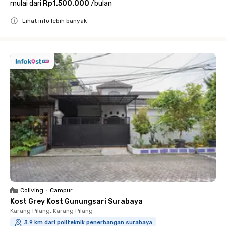
mulai dari
Rp1.500.000
/
bulan
Lihat info lebih banyak
Close
Coliving
•
Campur
Kost Grey Kost Gunungsari Surabaya
Karang Pilang, Karang Pilang
3.9 km dari politeknik penerbangan surabaya