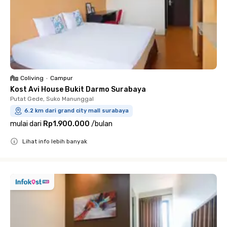
Coliving
•
Campur
Kost Avi House Bukit Darmo Surabaya
Putat Gede, Suko Manunggal
6.2 km dari grand city mall surabaya
mulai dari
Rp1.900.000
/
bulan
Lihat info lebih banyak
Close