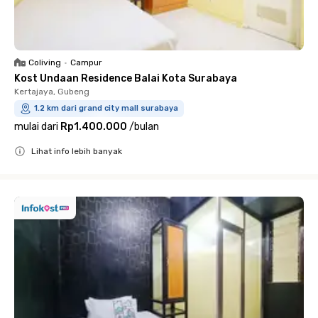
Coliving
•
Campur
Kost Undaan Residence Balai Kota Surabaya
Kertajaya, Gubeng
1.2 km dari grand city mall surabaya
mulai dari
Rp1.400.000
/
bulan
Lihat info lebih banyak
Close