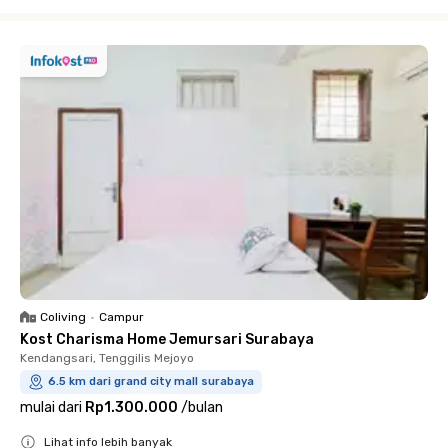
Close
Coliving
•
Campur
Kost Charisma Home Jemursari Surabaya
Kendangsari, Tenggilis Mejoyo
6.5 km dari grand city mall surabaya
mulai dari
Rp1.300.000
/
bulan
Lihat info lebih banyak