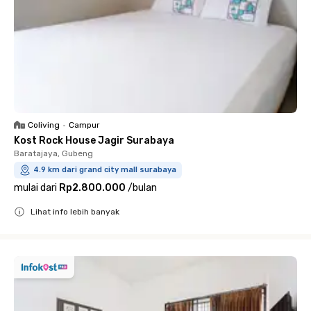
Coliving
•
Campur
Kost Rock House Jagir Surabaya
Baratajaya, Gubeng
4.9 km dari grand city mall surabaya
mulai dari
Rp2.800.000
/
bulan
Lihat info lebih banyak
Close