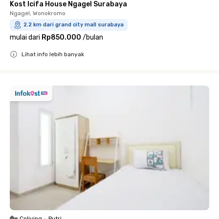
Kost Icifa House Ngagel Surabaya
Ngagel, Wonokromo
2.2 km dari grand city mall surabaya
mulai dari
Rp850.000
/
bulan
Lihat info lebih banyak
Close
Coliving
•
Putri