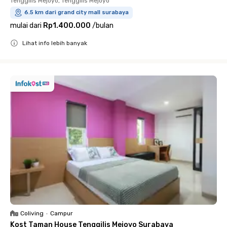
Tenggilis Mejoyo, Tenggilis Mejoyo
6.5 km dari grand city mall surabaya
mulai dari
Rp1.400.000
/
bulan
Lihat info lebih banyak
Close
Coliving
•
Campur
Kost Taman House Tenggilis Mejoyo Surabaya