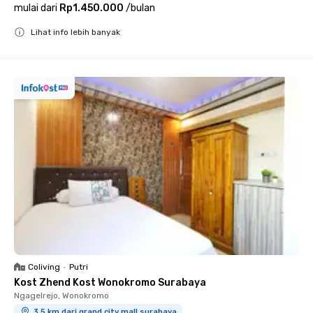
mulai dari
Rp1.450.000
/
bulan
Lihat info lebih banyak
Close
Coliving
•
Putri
Kost Zhend Kost Wonokromo Surabaya
Ngagelrejo, Wonokromo
3.5 km dari grand city mall surabaya