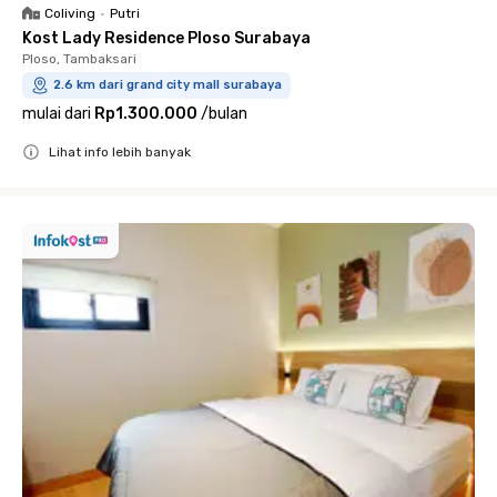
Coliving
•
Putri
Kost Lady Residence Ploso Surabaya
Ploso, Tambaksari
2.6 km dari grand city mall surabaya
mulai dari
Rp1.300.000
/
bulan
Lihat info lebih banyak
Close