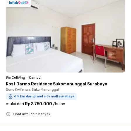
Coliving
•
Campur
Kost Darmo Residence Sukomanunggal Surabaya
Sono Kwijenan, Suko Manunggal
6.5 km dari grand city mall surabaya
mulai dari
Rp2.750.000
/
bulan
Lihat info lebih banyak
Close