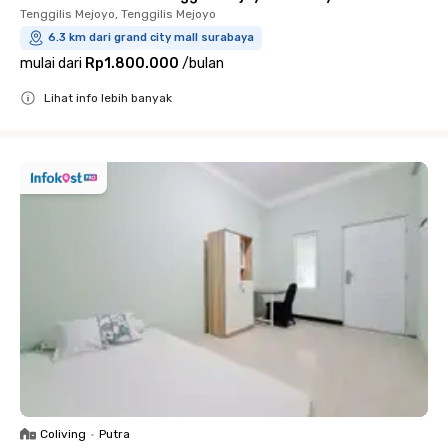
Tenggilis Mejoyo, Tenggilis Mejoyo
6.3 km dari grand city mall surabaya
mulai dari
Rp1.800.000
/
bulan
Lihat info lebih banyak
Close
Coliving
•
Putra