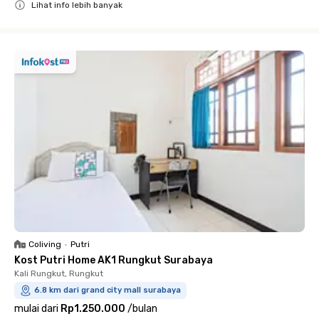
Lihat info lebih banyak
Close
Coliving
•
Putri
Kost Putri Home AK1 Rungkut Surabaya
Kali Rungkut, Rungkut
6.8 km dari grand city mall surabaya
mulai dari
Rp1.250.000
/
bulan