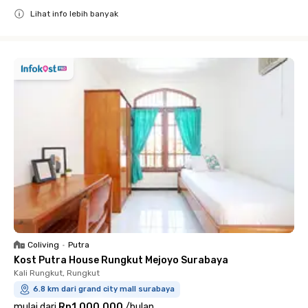
Lihat info lebih banyak
Close
Coliving
•
Putra
Kost Putra House Rungkut Mejoyo Surabaya
Kali Rungkut, Rungkut
6.8 km dari grand city mall surabaya
mulai dari
Rp1.000.000
/
bulan