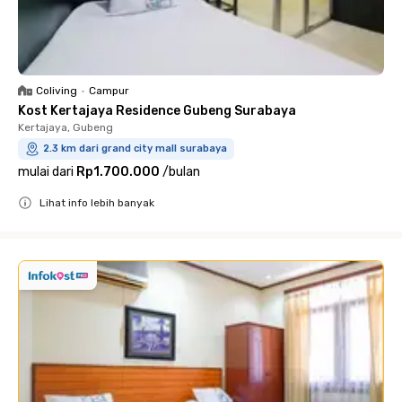
Coliving
•
Campur
Kost Kertajaya Residence Gubeng Surabaya
Kertajaya, Gubeng
2.3 km dari grand city mall surabaya
mulai dari
Rp1.700.000
/
bulan
Lihat info lebih banyak
Close