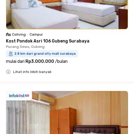
Coliving
•
Campur
Kost Pondok Asri 106 Gubeng Surabaya
Pucang Sewu, Gubeng
2.8 km dari grand city mall surabaya
mulai dari
Rp3.000.000
/
bulan
Lihat info lebih banyak
Close