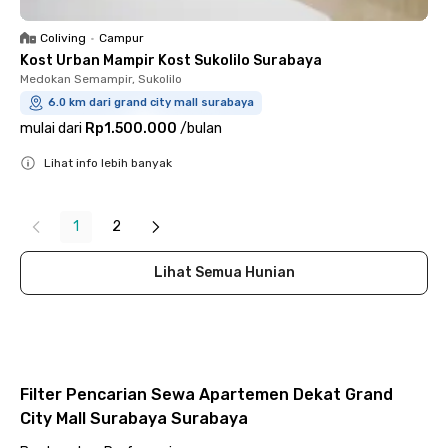
Coliving
•
Campur
Kost Urban Mampir Kost Sukolilo Surabaya
Medokan Semampir, Sukolilo
6.0 km dari grand city mall surabaya
mulai dari
Rp1.500.000
/
bulan
Lihat info lebih banyak
Close
1
2
Lihat Semua Hunian
Filter Pencarian Sewa Apartemen Dekat Grand
City Mall Surabaya Surabaya