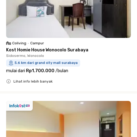
Coliving
•
Campur
Kost Homie House Wonocolo Surabaya
Sidosermo, Wonocolo
5.6 km dari grand city mall surabaya
mulai dari
Rp1.700.000
/
bulan
Lihat info lebih banyak
Close