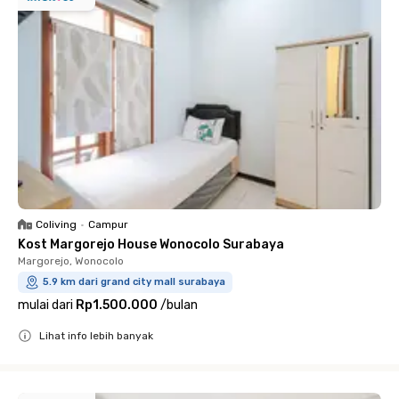
Coliving
•
Campur
Kost Margorejo House Wonocolo Surabaya
Margorejo, Wonocolo
5.9 km dari grand city mall surabaya
mulai dari
Rp1.500.000
/
bulan
Lihat info lebih banyak
Close