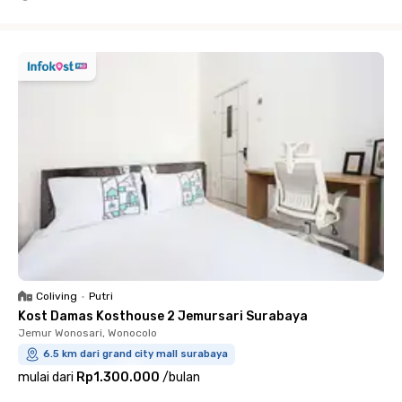
Close
Coliving
•
Putri
Kost Damas Kosthouse 2 Jemursari Surabaya
Jemur Wonosari, Wonocolo
6.5 km dari grand city mall surabaya
mulai dari
Rp1.300.000
/
bulan