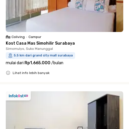
Coliving
•
Campur
Kost Casa Mas Simohilir Surabaya
Simomulyo, Suko Manunggal
5.5 km dari grand city mall surabaya
mulai dari
Rp1.665.000
/
bulan
Lihat info lebih banyak
Close