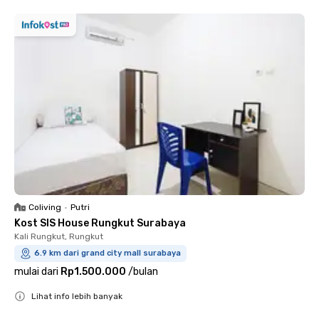
Coliving
•
Putri
Kost SIS House Rungkut Surabaya
Kali Rungkut, Rungkut
6.9 km dari grand city mall surabaya
mulai dari
Rp1.500.000
/
bulan
Lihat info lebih banyak
Close