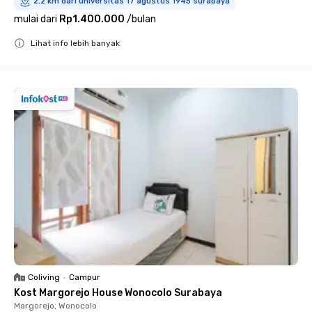
2.2 km dari universitas 17 agustus 1945 surabaya
mulai dari
Rp1.400.000
/
bulan
Lihat info lebih banyak
Close
Coliving
•
Campur
Kost Margorejo House Wonocolo Surabaya
Margorejo, Wonocolo