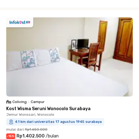
Close
Coliving
•
Campur
Kost Wisma Seruni Wonocolo Surabaya
Jemur Wonosari, Wonocolo
4.1 km dari universitas 17 agustus 1945 surabaya
mulai dari
Rp1.650.000
Rp1.402.500
/
bulan
-
15
%