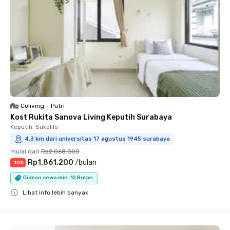
Coliving
•
Putri
Kost Rukita Sanova Living Keputih Surabaya
Keputih, Sukolilo
4.3 km dari universitas 17 agustus 1945 surabaya
mulai dari
Rp2.068.000
Rp1.861.200
/
bulan
-
10
%
Diskon sewa min. 12 Bulan
Lihat info lebih banyak
Close