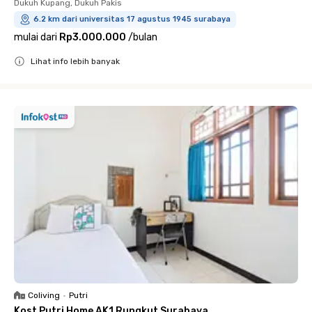
Dukuh Kupang, Dukuh Pakis
6.2 km dari universitas 17 agustus 1945 surabaya
mulai dari
Rp3.000.000
/
bulan
Lihat info lebih banyak
Close
Coliving
•
Putri
Kost Putri Home AK1 Rungkut Surabaya