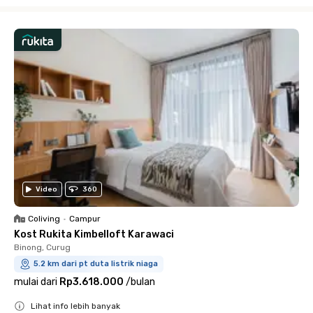
Close
Video
360
Coliving
•
Campur
Kost Rukita Kimbelloft Karawaci
Binong, Curug
5.2 km dari pt duta listrik niaga
mulai dari
Rp3.618.000
/
bulan
Lihat info lebih banyak