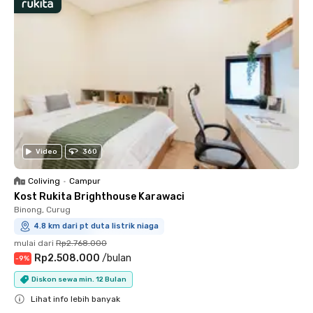
Video
360
Coliving
•
Campur
Kost Rukita Brighthouse Karawaci
Binong, Curug
4.8 km dari pt duta listrik niaga
mulai dari
Rp2.768.000
Rp2.508.000
/
bulan
-
9
%
Diskon sewa min. 12 Bulan
Lihat info lebih banyak