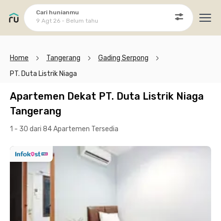
Cari hunianmu
9 Agt 26 - Belum tahu
Ope
Home
Tangerang
Gading Serpong
PT. Duta Listrik Niaga
Apartemen Dekat PT. Duta Listrik Niaga
Tangerang
1 - 30 dari 84 Apartemen
Tersedia