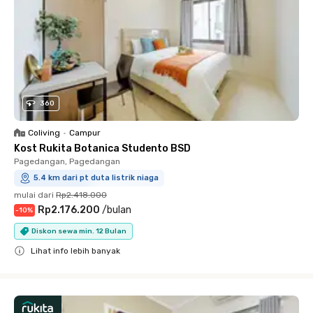
360
Coliving
•
Campur
Kost Rukita Botanica Studento BSD
Pagedangan, Pagedangan
5.4 km dari pt duta listrik niaga
mulai dari
Rp2.418.000
Rp2.176.200
/
bulan
-
10
%
Diskon sewa min. 12 Bulan
Lihat info lebih banyak
Close