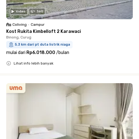
Video
360
Coliving
•
Campur
Kost Rukita Kimbelloft 2 Karawaci
Binong, Curug
5.3 km dari pt duta listrik niaga
mulai dari
Rp6.018.000
/
bulan
Lihat info lebih banyak
Close