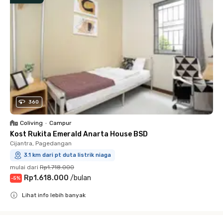
360
Coliving
•
Campur
Kost Rukita Emerald Anarta House BSD
Cijantra, Pagedangan
3.1 km dari pt duta listrik niaga
mulai dari
Rp1.718.000
Rp1.618.000
/
bulan
-
5
%
Lihat info lebih banyak
Close