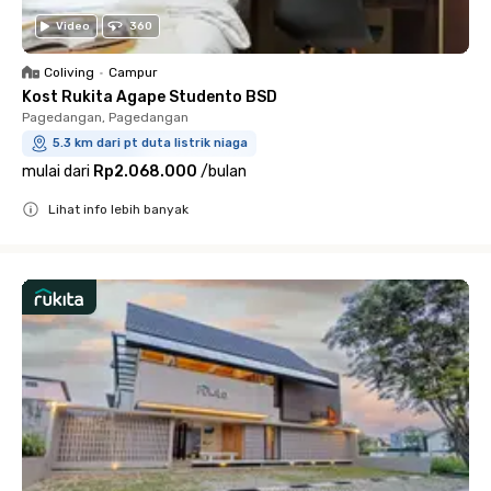
Video
360
Coliving
•
Campur
Kost Rukita Agape Studento BSD
Pagedangan, Pagedangan
5.3 km dari pt duta listrik niaga
mulai dari
Rp2.068.000
/
bulan
Lihat info lebih banyak
Close