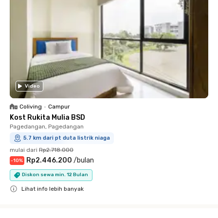
Video
Coliving
•
Campur
Kost Rukita Mulia BSD
Pagedangan, Pagedangan
5.7 km dari pt duta listrik niaga
mulai dari
Rp2.718.000
Rp2.446.200
/
bulan
-
10
%
Diskon sewa min. 12 Bulan
Lihat info lebih banyak
Close