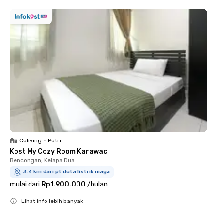
Coliving
•
Putri
Kost My Cozy Room Karawaci
Bencongan, Kelapa Dua
3.4 km dari pt duta listrik niaga
mulai dari
Rp1.900.000
/
bulan
Lihat info lebih banyak
Close