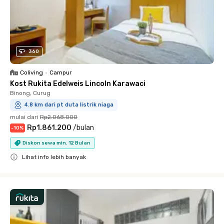
360
Coliving
•
Campur
Kost Rukita Edelweis Lincoln Karawaci
Binong, Curug
4.8 km dari pt duta listrik niaga
mulai dari
Rp2.068.000
Rp1.861.200
/
bulan
-
10
%
Diskon sewa min. 12 Bulan
Lihat info lebih banyak
Close