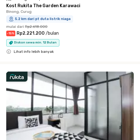
Kost Rukita The Garden Karawaci
Binong, Curug
5.2 km dari pt duta listrik niaga
mulai dari
Rp2.618.000
Rp2.221.200
/
bulan
-
15
%
Diskon sewa min. 12 Bulan
Lihat info lebih banyak
Close