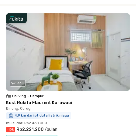
Close
360
Coliving
•
Campur
Kost Rukita Flaurent Karawaci
Binong, Curug
4.9 km dari pt duta listrik niaga
mulai dari
Rp2.468.000
Rp2.221.200
/
bulan
-
10
%