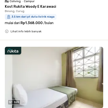
Coliving
•
Campur
Kost Rukita Woody E Karawaci
Binong, Curug
3.5 km dari pt duta listrik niaga
mulai dari
Rp1.368.000
/
bulan
Lihat info lebih banyak
Close
360