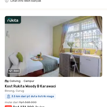
Lihat info lebih banyak
Close
360
Coliving
•
Campur
Kost Rukita Woody B Karawaci
Binong, Curug
3.5 km dari pt duta listrik niaga
mulai dari
Rp1.368.000