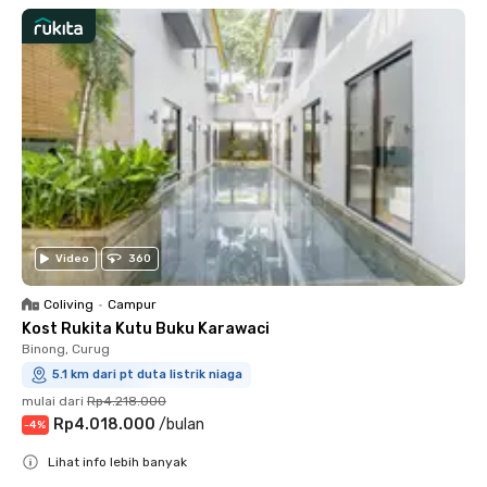
Video
360
Coliving
•
Campur
Kost Rukita Kutu Buku Karawaci
Binong, Curug
5.1 km dari pt duta listrik niaga
mulai dari
Rp4.218.000
Rp4.018.000
/
bulan
-
4
%
Lihat info lebih banyak