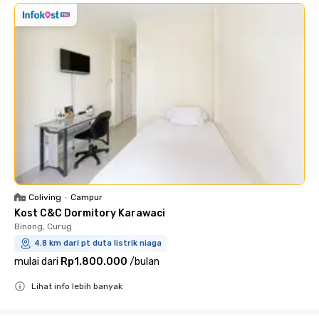
Coliving
•
Campur
Kost C&C Dormitory Karawaci
Binong, Curug
4.8 km dari pt duta listrik niaga
mulai dari
Rp1.800.000
/
bulan
Lihat info lebih banyak
Close