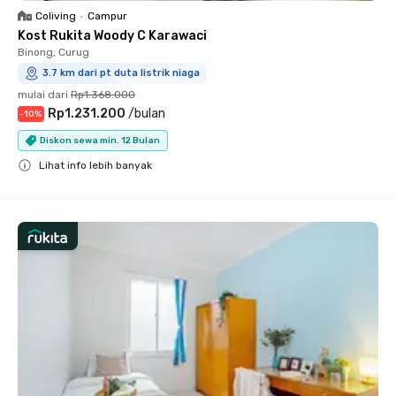
Coliving
•
Campur
Kost Rukita Woody C Karawaci
Binong, Curug
3.7 km dari pt duta listrik niaga
mulai dari
Rp1.368.000
Rp1.231.200
/
bulan
-
10
%
Diskon sewa min. 12 Bulan
Lihat info lebih banyak
Close