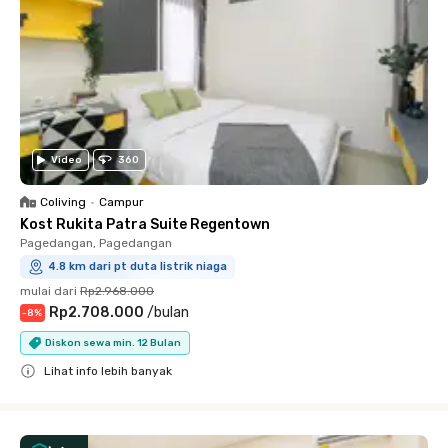
Video
360
Coliving
•
Campur
Kost Rukita Patra Suite Regentown
Pagedangan, Pagedangan
4.8 km dari pt duta listrik niaga
mulai dari
Rp2.968.000
Rp2.708.000
/
bulan
-
8
%
Diskon sewa min. 12 Bulan
Lihat info lebih banyak
Close