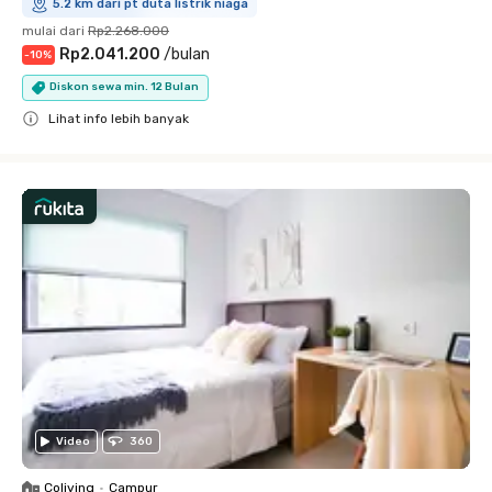
5.2 km dari pt duta listrik niaga
mulai dari
Rp2.268.000
Rp2.041.200
/
bulan
-
10
%
Diskon sewa min. 12 Bulan
Lihat info lebih banyak
Close
Video
360
Coliving
•
Campur