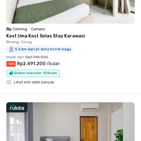
Coliving
•
Campur
Kost Uma Kost Solas Stay Karawaci
Binong, Curug
5.3 km dari pt duta listrik niaga
mulai dari
Rp2.768.000
Rp2.491.200
/
bulan
-
10
%
Diskon sewa min. 12 Bulan
Lihat info lebih banyak
Close