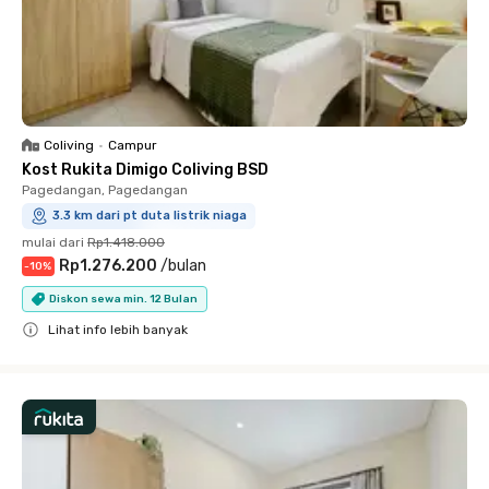
Coliving
•
Campur
Kost Rukita Dimigo Coliving BSD
Pagedangan, Pagedangan
3.3 km dari pt duta listrik niaga
mulai dari
Rp1.418.000
Rp1.276.200
/
bulan
-
10
%
Diskon sewa min. 12 Bulan
Lihat info lebih banyak
Close