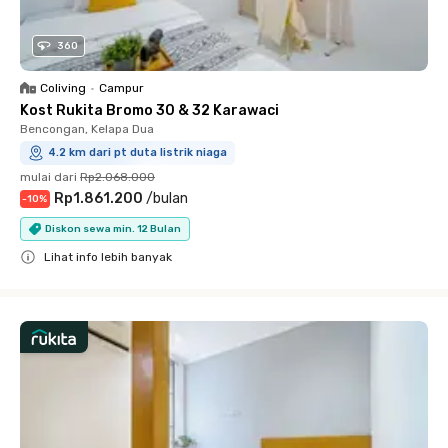
360
Coliving
•
Campur
Kost Rukita Bromo 30 & 32 Karawaci
Bencongan, Kelapa Dua
4.2 km dari pt duta listrik niaga
mulai dari
Rp2.068.000
Rp1.861.200
/
bulan
-
10
%
Diskon sewa min. 12 Bulan
Lihat info lebih banyak
Close