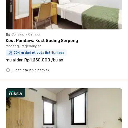
Coliving
•
Campur
Kost Pandawa Kost Gading Serpong
Medang, Pagedangan
704 m dari pt duta listrik niaga
mulai dari
Rp1.250.000
/
bulan
Lihat info lebih banyak
Close