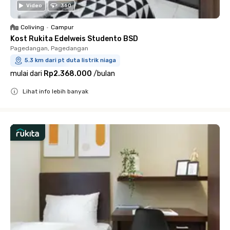
Video
360
Coliving
•
Campur
Kost Rukita Edelweis Studento BSD
Pagedangan, Pagedangan
5.3 km dari pt duta listrik niaga
mulai dari
Rp2.368.000
/
bulan
Lihat info lebih banyak
Close