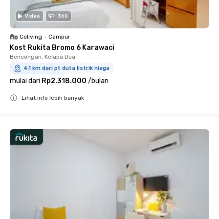
Video
360
Coliving
•
Campur
Kost Rukita Bromo 6 Karawaci
Bencongan, Kelapa Dua
4.1 km dari pt duta listrik niaga
mulai dari
Rp2.318.000
/
bulan
Lihat info lebih banyak
Close