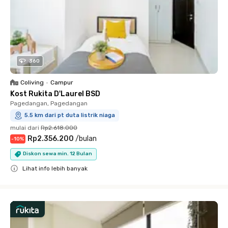
360
Coliving
•
Campur
Kost Rukita D'Laurel BSD
Pagedangan, Pagedangan
5.5 km dari pt duta listrik niaga
mulai dari
Rp2.618.000
Rp2.356.200
/
bulan
-
10
%
Diskon sewa min. 12 Bulan
Lihat info lebih banyak
Close