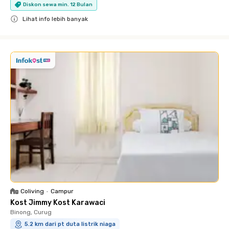
Diskon sewa min. 12 Bulan
Lihat info lebih banyak
Close
Coliving
•
Campur
Kost Jimmy Kost Karawaci
Binong, Curug
5.2 km dari pt duta listrik niaga