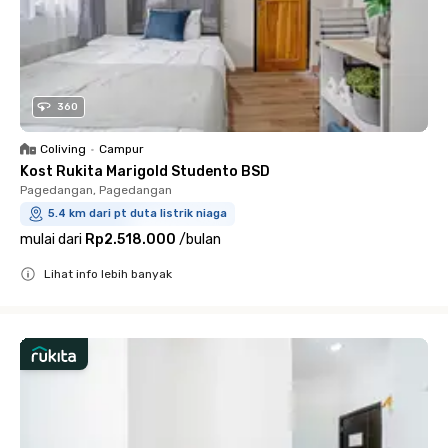
360
Coliving
•
Campur
Kost Rukita Marigold Studento BSD
Pagedangan, Pagedangan
5.4 km dari pt duta listrik niaga
mulai dari
Rp2.518.000
/
bulan
Lihat info lebih banyak
Close