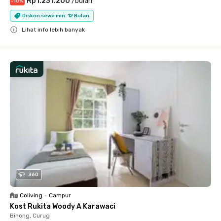
Rp1.231.200
/
bulan
-
10
%
Diskon sewa min. 12 Bulan
Lihat info lebih banyak
Close
360
Coliving
•
Campur
Kost Rukita Woody A Karawaci
Binong, Curug