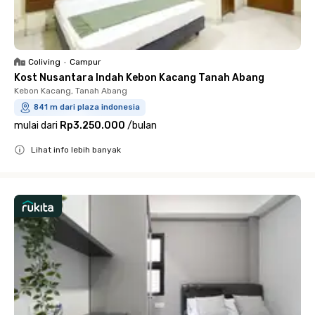
Coliving
•
Campur
Kost Nusantara Indah Kebon Kacang Tanah Abang
Kebon Kacang, Tanah Abang
841 m dari plaza indonesia
mulai dari
Rp3.250.000
/
bulan
Lihat info lebih banyak
Close