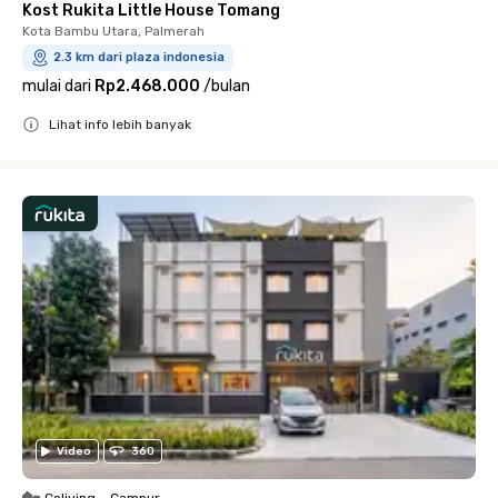
Kost Rukita Little House Tomang
Kota Bambu Utara, Palmerah
2.3 km dari plaza indonesia
mulai dari
Rp2.468.000
/
bulan
Lihat info lebih banyak
Close
Video
360
Coliving
•
Campur