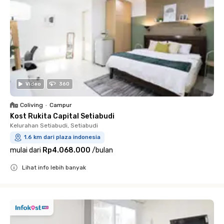
Video
360
Coliving
•
Campur
Kost Rukita Capital Setiabudi
Kelurahan Setiabudi, Setiabudi
1.6 km dari plaza indonesia
mulai dari
Rp4.068.000
/
bulan
Lihat info lebih banyak
Close