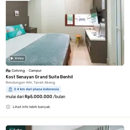
Video
Coliving
•
Campur
Kost Senayan Grand Suite Benhil
Bendungan Hilir, Tanah Abang
2.4 km dari plaza indonesia
mulai dari
Rp5.000.000
/
bulan
Lihat info lebih banyak
Close