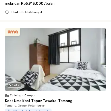
mulai dari
Rp5.918.000
/
bulan
Lihat info lebih banyak
Close
360
Coliving
•
Campur
Kost Uma Kost Topaz Tawakal Tomang
Tomang, Grogol Petamburan