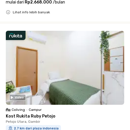
mulai dari
Rp2.668.000
/
bulan
Lihat info lebih banyak
Close
Video
Coliving
•
Campur
Kost Rukita Ruby Petojo
Petojo Utara, Gambir
2.7 km dari plaza indonesia