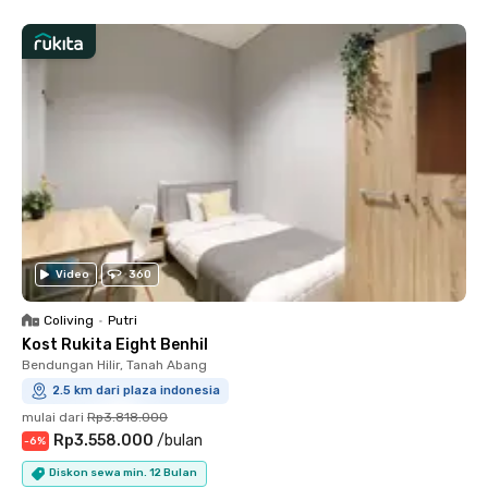
Video
360
Coliving
•
Putri
Kost Rukita Eight Benhil
Bendungan Hilir, Tanah Abang
2.5 km dari plaza indonesia
mulai dari
Rp3.818.000
Rp3.558.000
/
bulan
-
6
%
Diskon sewa min. 12 Bulan