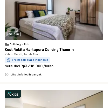
360
Coliving
•
Putri
Kost Rukita Martapura Coliving Thamrin
Kebon Melati, Tanah Abang
775 m dari plaza indonesia
mulai dari
Rp3.618.000
/
bulan
Lihat info lebih banyak
Close