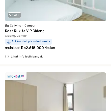
360
Coliving
•
Campur
Kost Rukita VIP Cideng
Cideng, Gambir
3.2 km dari plaza indonesia
mulai dari
Rp2.618.000
/
bulan
Lihat info lebih banyak
Close