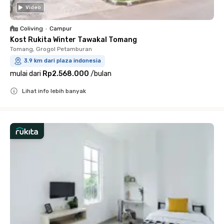
Video
Coliving
•
Campur
Kost Rukita Winter Tawakal Tomang
Tomang, Grogol Petamburan
3.9 km dari plaza indonesia
mulai dari
Rp2.568.000
/
bulan
Lihat info lebih banyak
Close