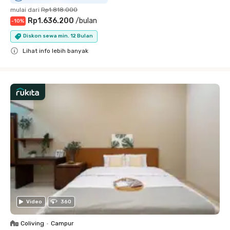
mulai dari
Rp1.818.000
Rp1.636.200
/
bulan
-
10
%
Diskon sewa min. 12 Bulan
Lihat info lebih banyak
Close
Video
360
Coliving
•
Campur