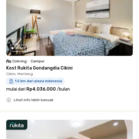
Video
Coliving
•
Campur
Kost Rukita Gondangdia Cikini
Cikini, Menteng
1.5 km dari plaza indonesia
mulai dari
Rp4.036.000
/
bulan
Lihat info lebih banyak
Close