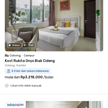
Video
360
Coliving
•
Campur
Kost Rukita Onyx Biak Cideng
Cideng, Gambir
3.3 km dari plaza indonesia
mulai dari
Rp3.218.000
/
bulan
Lihat info lebih banyak
Close