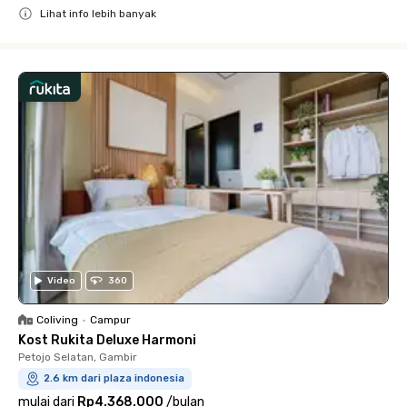
Lihat info lebih banyak
Close
Video
360
Coliving
•
Campur
Kost Rukita Deluxe Harmoni
Petojo Selatan, Gambir
2.6 km dari plaza indonesia
mulai dari
Rp4.368.000
/
bulan