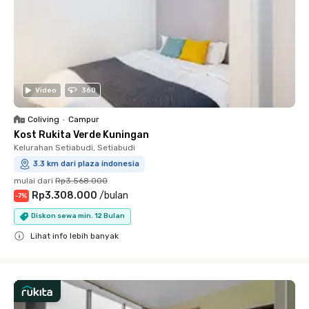
Video
360
Coliving
•
Campur
Kost Rukita Verde Kuningan
Kelurahan Setiabudi, Setiabudi
3.3 km dari plaza indonesia
mulai dari
Rp3.568.000
Rp3.308.000
/
bulan
-
7
%
Diskon sewa min. 12 Bulan
Lihat info lebih banyak
Close