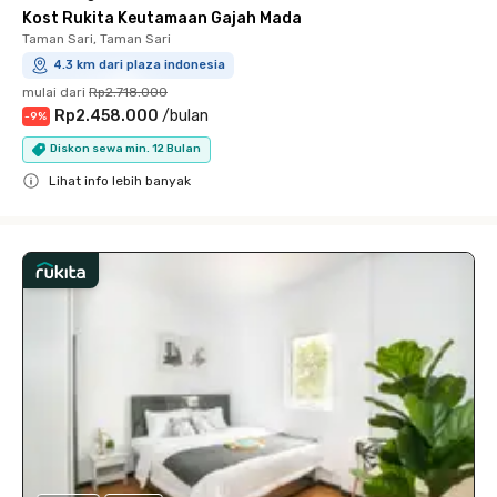
Kost Rukita Keutamaan Gajah Mada
Taman Sari, Taman Sari
4.3 km dari plaza indonesia
mulai dari
Rp2.718.000
Rp2.458.000
/
bulan
-
9
%
Diskon sewa min. 12 Bulan
Lihat info lebih banyak
Close