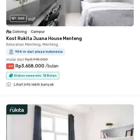
360
Coliving
•
Campur
Kost Rukita Juana House Menteng
Kelurahan Menteng, Menteng
904 m dari plaza indonesia
mulai dari
Rp3.918.000
Rp3.658.000
/
bulan
-
6
%
Diskon sewa min. 12 Bulan
Lihat info lebih banyak
Close