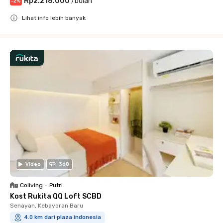
Rp2.218.000
/
bulan
-
2
%
Lihat info lebih banyak
Close
Video
360
Coliving
•
Putri
Kost Rukita QQ Loft SCBD
Senayan, Kebayoran Baru
4.0 km dari plaza indonesia