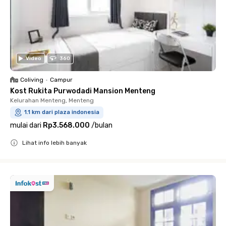
Video
360
Coliving
•
Campur
Kost Rukita Purwodadi Mansion Menteng
Kelurahan Menteng, Menteng
1.1 km dari plaza indonesia
mulai dari
Rp3.568.000
/
bulan
Lihat info lebih banyak
Close