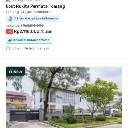
Kost Rukita Permata Tomang
Tomang, Grogol Petamburan
3.9 km dari plaza indonesia
mulai dari
Rp2.218.000
Rp2.118.000
/
bulan
-
4
%
Diskon di bulan pertama
Lihat info lebih banyak
Close