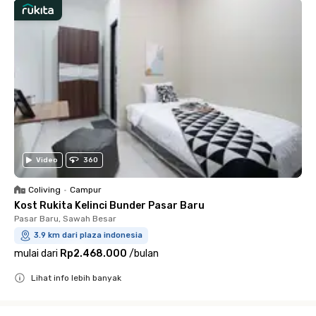
Video
360
Coliving
•
Campur
Kost Rukita Kelinci Bunder Pasar Baru
Pasar Baru, Sawah Besar
3.9 km dari plaza indonesia
mulai dari
Rp2.468.000
/
bulan
Lihat info lebih banyak
Close