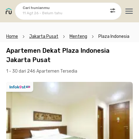
Cari hunianmu
11 Agt 26 - Belum tahu
Ope
Home
Jakarta Pusat
Menteng
Plaza Indonesia
Apartemen Dekat Plaza Indonesia
Jakarta Pusat
1 - 30 dari 246 Apartemen
Tersedia