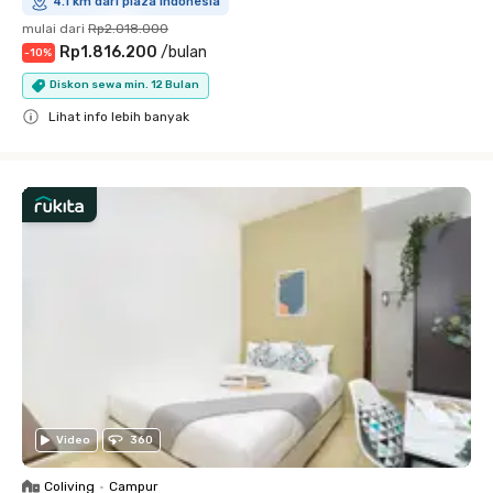
4.1 km dari plaza indonesia
mulai dari
Rp2.018.000
Rp1.816.200
/
bulan
-
10
%
Diskon sewa min. 12 Bulan
Lihat info lebih banyak
Close
Video
360
Coliving
•
Campur