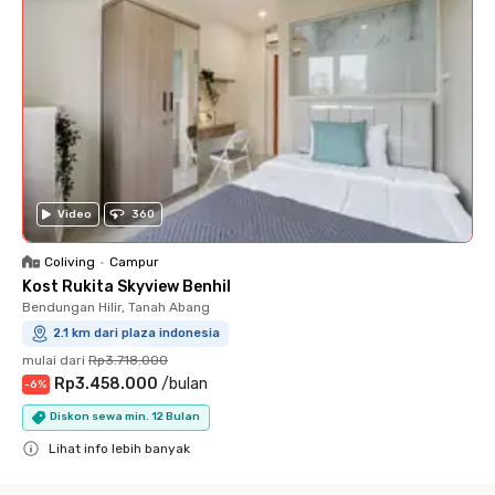
Video
360
Coliving
•
Campur
Kost Rukita Skyview Benhil
Bendungan Hilir, Tanah Abang
2.1 km dari plaza indonesia
mulai dari
Rp3.718.000
Rp3.458.000
/
bulan
-
6
%
Diskon sewa min. 12 Bulan
Lihat info lebih banyak
Close