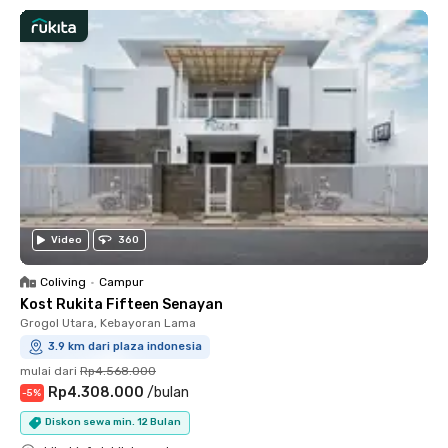
Video
360
Coliving
•
Campur
Kost Rukita Fifteen Senayan
Grogol Utara, Kebayoran Lama
3.9 km dari plaza indonesia
mulai dari
Rp4.568.000
Rp4.308.000
/
bulan
-
5
%
Diskon sewa min. 12 Bulan