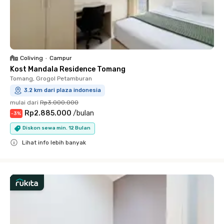
Coliving
•
Campur
Kost Mandala Residence Tomang
Tomang, Grogol Petamburan
3.2 km dari plaza indonesia
mulai dari
Rp3.000.000
Rp2.885.000
/
bulan
-
3
%
Diskon sewa min. 12 Bulan
Lihat info lebih banyak
Close