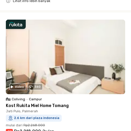
Lihat info lebih banyak
Close
Video
360
Coliving
•
Campur
Kost Rukita Miel Home Tomang
Jati Pulo, Palmerah
2.6 km dari plaza indonesia
mulai dari
Rp2.268.000