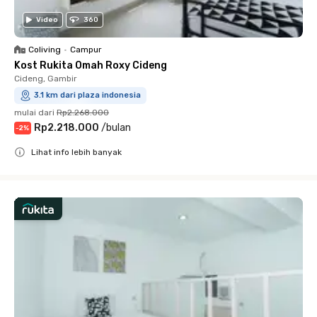
Video
360
Coliving
•
Campur
Kost Rukita Omah Roxy Cideng
Cideng, Gambir
3.1 km dari plaza indonesia
mulai dari
Rp2.268.000
Rp2.218.000
/
bulan
-
2
%
Lihat info lebih banyak
Close