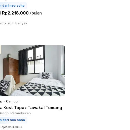
m dari neo soho
i
Rp2.218.000
/
bulan
info lebih banyak
ng
•
Campur
a Kost Topaz Tawakal Tomang
Grogol Petamburan
m dari neo soho
Rp2.018.000