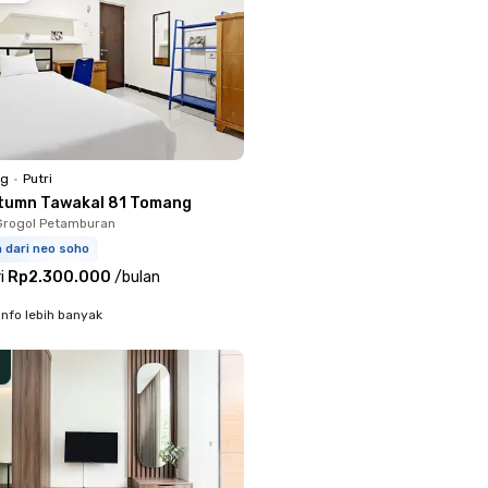
ng
•
Putri
tumn Tawakal 81 Tomang
Grogol Petamburan
m dari neo soho
i
Rp2.300.000
/
bulan
info lebih banyak