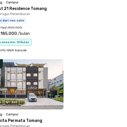
ng
•
Campur
st 21 Residence Tomang
Grogol Petamburan
m dari neo soho
Rp2.300.000
.185.000
/
bulan
 sewa min. 12 Bulan
info lebih banyak
o
360
ng
•
Campur
kita Permata Tomang
Grogol Petamburan