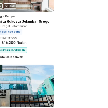
o
360
ng
•
Campur
kita Rukosta Jelambar Grogol
 Grogol Petamburan
m dari neo soho
Rp2.118.000
1.816.200
/
bulan
 sewa min. 12 Bulan
info lebih banyak