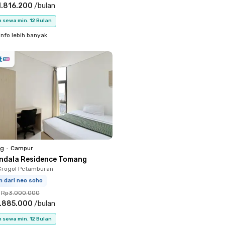
1.816.200
/
bulan
 sewa min. 12 Bulan
info lebih banyak
ng
•
Campur
ndala Residence Tomang
Grogol Petamburan
m dari neo soho
Rp3.000.000
.885.000
/
bulan
 sewa min. 12 Bulan