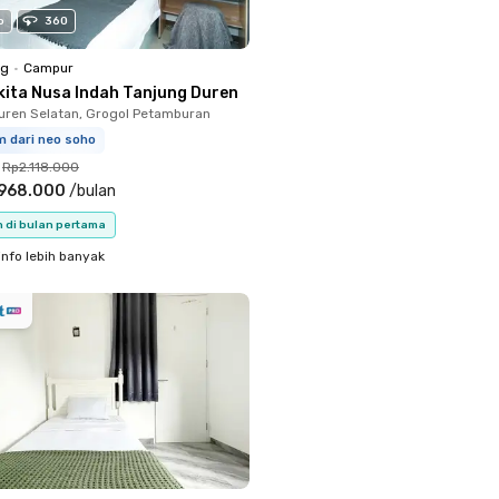
o
360
ng
•
Campur
kita Nusa Indah Tanjung Duren
uren Selatan, Grogol Petamburan
m dari neo soho
Rp2.118.000
.968.000
/
bulan
n di bulan pertama
info lebih banyak