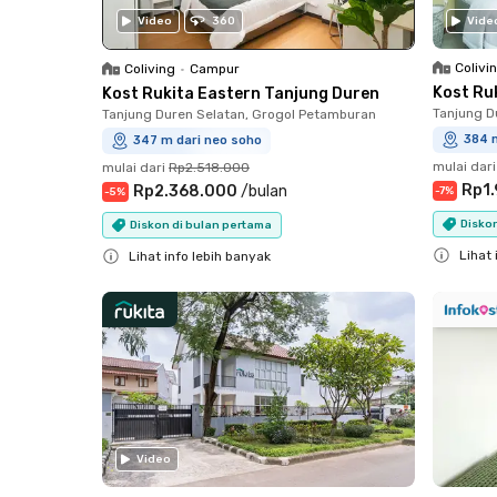
Video
360
Vide
Colivi
Coliving
•
Campur
Kost Ru
Kost Rukita Eastern Tanjung Duren
Tanjung D
Tanjung Duren Selatan, Grogol Petamburan
384 
347 m dari neo soho
mulai dari
mulai dari
Rp2.518.000
Rp1
Rp2.368.000
/
bulan
-
7
%
-
5
%
Disko
Diskon di bulan pertama
Lihat 
Lihat info lebih banyak
Close
Close
Video