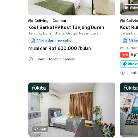
Vide
Coliving
•
Campur
Colivi
Kost Berkat99 Kost Tanjung Duren
Kost Ru
Tanjung Duren Utara, Grogol Petamburan
Jelambar,
1.1 km dari neo soho
1.5 k
mulai dari
Rp1.600.000
/
bulan
mulai dari
Rp
-
14
%
Lihat info lebih banyak
Diskon
Close
Lihat 
Close
360