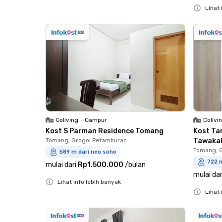
Lihat 
Close
Coliving
•
Campur
Colivi
Kost S Parman Residence Tomang
Kost Ta
Tomang, Grogol Petamburan
Tawaka
Tomang, 
589 m dari neo soho
722 
mulai dari
Rp1.500.000
/
bulan
mulai dar
Lihat info lebih banyak
Lihat 
Close
Close