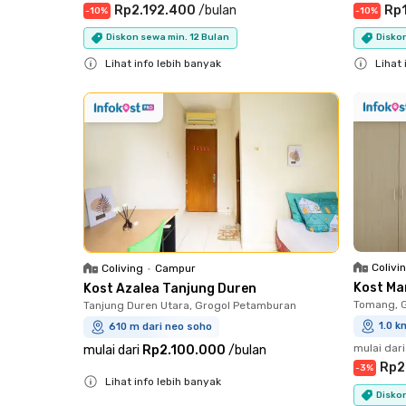
Rp2.192.400
/
bulan
Rp
-
10
%
-
10
%
Diskon sewa min. 12 Bulan
Diskon
Lihat info lebih banyak
Lihat 
Close
Close
Colivi
Coliving
•
Campur
Kost Ma
Kost Azalea Tanjung Duren
Tomang, 
Tanjung Duren Utara, Grogol Petamburan
1.0 k
610 m dari neo soho
mulai dari
mulai dari
Rp2.100.000
/
bulan
Rp2
-
3
%
Lihat info lebih banyak
Diskon
Close