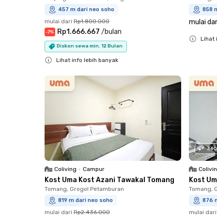
457 m dari neo soho
858 
mulai dari
Rp1.800.000
mulai dar
Rp1.666.667
/
bulan
-
7
%
Lihat 
Diskon sewa min. 12 Bulan
Close
Lihat info lebih banyak
Close
360
Coliving
•
Campur
Colivi
Kost Uma Kost Azani Tawakal Tomang
Kost Um
Tomang, Grogol Petamburan
Tomang, 
819 m dari neo soho
876 
mulai dari
Rp2.436.000
mulai dari