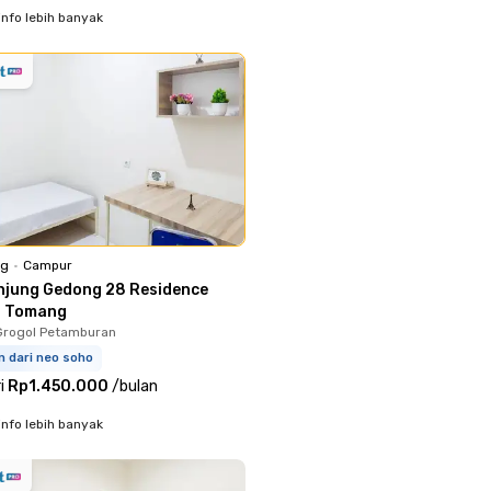
info lebih banyak
ng
•
Campur
njung Gedong 28 Residence
l Tomang
Grogol Petamburan
m dari neo soho
i
Rp1.450.000
/
bulan
info lebih banyak