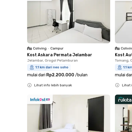
Coliving
•
Campur
Colivi
Kost Askara Permata Jelambar
Kost Au
Jelambar, Grogol Petamburan
Tomang, 
1.1 km dari neo soho
1.1 k
mulai dari
Rp2.200.000
/
bulan
mulai dar
Lihat info lebih banyak
Lihat 
Close
Close