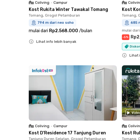
Coliving
•
Campur
Colivi
Kost Rukita Winter Tawakal Tomang
Kost Ko
Tomang, Grogol Petamburan
Tomang, 
794 m dari neo soho
685 
mulai dari
Rp2.568.000
/
bulan
mulai dari
Rp2
-
5
%
Lihat info lebih banyak
Diskon
Close
Lihat 
Close
Vide
Coliving
•
Campur
Colivi
Kost D'Residence 17 Tanjung Duren
Kost Ru
Tanjung Duren Selatan, Grogol Petamburan
Tomang, 