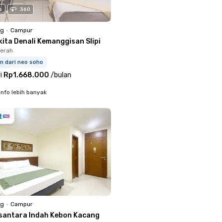
o
360
ng
•
Campur
ita Denali Kemanggisan Slipi
merah
m dari neo soho
i
Rp1.668.000
/
bulan
info lebih banyak
ng
•
Campur
santara Indah Kebon Kacang