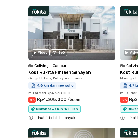
Close
Video
360
Vide
Coliving
•
Campur
Colivi
Kost Rukita Fifteen Senayan
Kost Ru
Grogol Utara, Kebayoran Lama
Mangga Be
4.6 km dari neo soho
4.7 k
mulai dari
Rp4.568.000
mulai dari
Rp4.308.000
/
bulan
Rp2
-
5
%
-
9
%
Diskon sewa min. 12 Bulan
Diskon
Lihat info lebih banyak
Lihat 
Close
Close