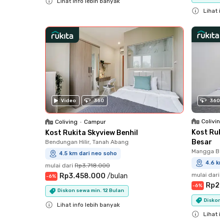
Lihat info lebih banyak
Lihat 
Close
Close
Video
360
360
Colivi
Coliving
•
Campur
Kost Ru
Kost Rukita Skyview Benhil
Besar
Bendungan Hilir, Tanah Abang
Mangga Be
4.5 km dari neo soho
4.6 k
mulai dari
Rp3.718.000
mulai dari
Rp3.458.000
/
bulan
-
6
%
Rp2
-
6
%
Diskon sewa min. 12 Bulan
Disko
Lihat info lebih banyak
Lihat 
Close