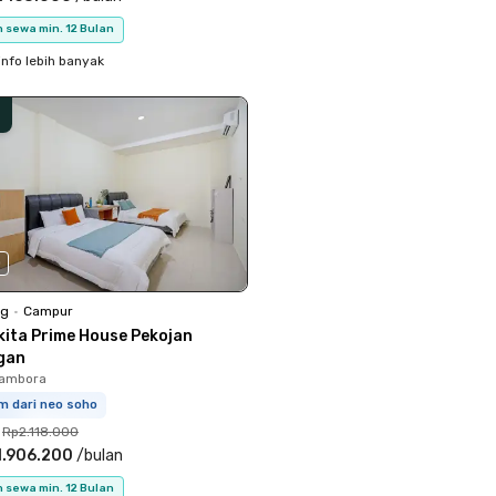
 sewa min. 12 Bulan
info lebih banyak
0
ng
•
Campur
kita Prime House Pekojan
gan
Tambora
m dari neo soho
Rp2.118.000
1.906.200
/
bulan
 sewa min. 12 Bulan