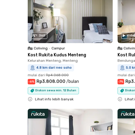
360
Vide
Coliving
•
Campur
Colivi
Kost Rukita Kudus Menteng
Kost Ruk
Kelurahan Menteng, Menteng
Bendungan
4.8 km dari neo soho
5.0 k
mulai dari
Rp4.068.000
mulai dari
Rp3.808.000
/
bulan
Rp3
-
6
%
-
7
%
Diskon sewa min. 12 Bulan
Diskon
Lihat info lebih banyak
Lihat 
Close
Close