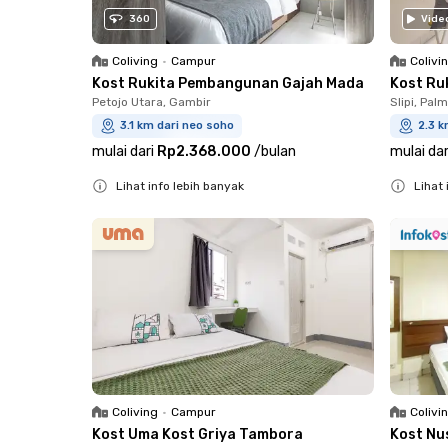
360
Vide
Coliving
•
Campur
Colivi
Kost Rukita Pembangunan Gajah Mada
Kost Ruk
Petojo Utara, Gambir
Slipi, Pal
3.1 km dari neo soho
2.3 k
mulai dari
Rp2.368.000
/
bulan
mulai dar
Lihat info lebih banyak
Lihat 
Close
Close
Coliving
•
Campur
Colivi
Kost Uma Kost Griya Tambora
Kost Nu