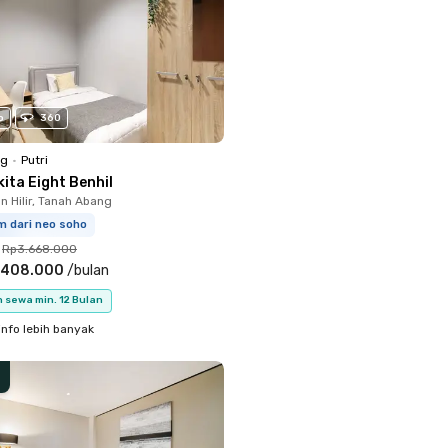
o
360
ng
•
Putri
ita Eight Benhil
 Hilir, Tanah Abang
m dari neo soho
Rp3.668.000
.408.000
/
bulan
 sewa min. 12 Bulan
info lebih banyak