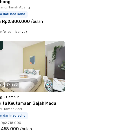
Abang
ang, Tanah Abang
m dari neo soho
i
Rp2.800.000
/
bulan
info lebih banyak
o
360
ng
•
Campur
kita Keutamaan Gajah Mada
i, Taman Sari
m dari neo soho
Rp2.718.000
.458.000
/
bulan