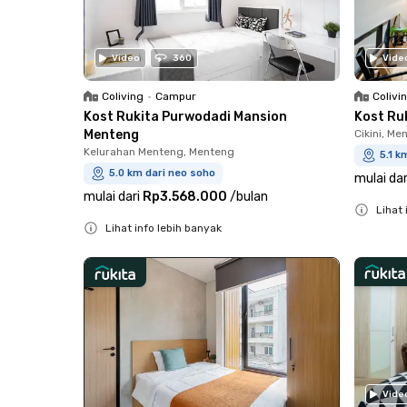
Video
360
Vide
Coliving
•
Campur
Colivi
Kost Rukita Purwodadi Mansion
Kost Ru
Menteng
Cikini, Me
Kelurahan Menteng, Menteng
5.1 k
5.0 km dari neo soho
mulai dar
mulai dari
Rp3.568.000
/
bulan
Lihat 
Lihat info lebih banyak
Close
Close
Vide