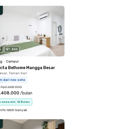
o
360
ng
•
Campur
kita Belhome Mangga Besar
sar, Taman Sari
m dari neo soho
Rp2.668.000
.408.000
/
bulan
 sewa min. 12 Bulan
info lebih banyak