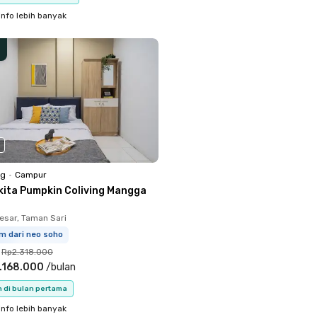
info lebih banyak
ng
•
Campur
kita Pumpkin Coliving Mangga
sar, Taman Sari
m dari neo soho
Rp2.318.000
.168.000
/
bulan
n di bulan pertama
info lebih banyak