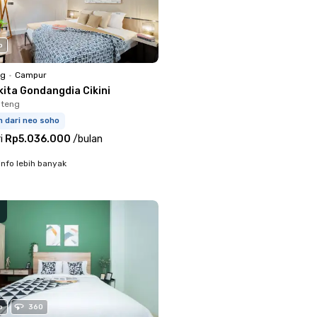
o
ng
•
Campur
kita Gondangdia Cikini
nteng
m dari neo soho
i
Rp5.036.000
/
bulan
info lebih banyak
o
360