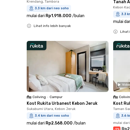
Krendang, Tambora
Tanah 
Kebon Kac
3.3 km dari neo soho
3.3 k
mulai dari
Rp1.918.000
/
bulan
mulai dar
Lihat info lebih banyak
Lihat 
Close
Close
Vide
Coliving
•
Campur
Colivi
Kost Rukita Urbanest Kebon Jeruk
Kost Ru
Sukabumi Utara, Kebon Jeruk
Taman Sar
3.4 km dari neo soho
3.6 k
mulai dari
Rp2.568.000
/
bulan
mulai dari
Rp2
-
9
%