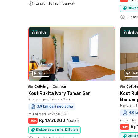
Lihat info lebih banyak
Diskon
Close
Lihat 
Close
Video
36
Coliving
•
Campur
Colivi
Kost Rukita Ivory Taman Sari
Kost Ru
Keagungan, Taman Sari
Banden
Pekojan, 
3.9 km dari neo soho
4.0 k
mulai dari
Rp2.168.000
Rp1.951.200
/
bulan
mulai dari
-
10
%
Rp
-
10
%
Diskon sewa min. 12 Bulan
Diskon