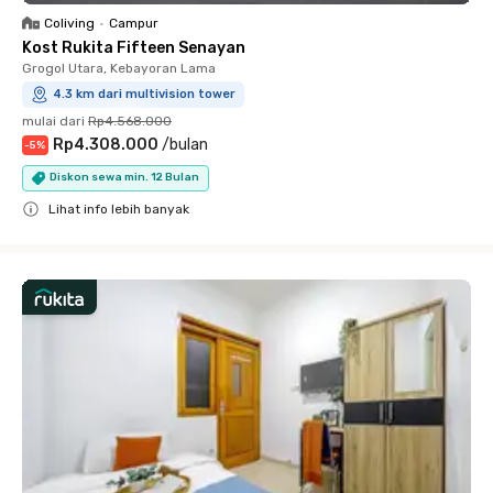
Coliving
•
Campur
Kost Rukita Fifteen Senayan
Grogol Utara, Kebayoran Lama
4.3 km dari multivision tower
mulai dari
Rp4.568.000
Rp4.308.000
/
bulan
-
5
%
Diskon sewa min. 12 Bulan
Lihat info lebih banyak
Close