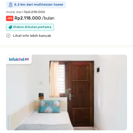
6.2 km dari multivision tower
mulai dari
Rp2.218.000
Rp2.118.000
/
bulan
-
4
%
Diskon di bulan pertama
Lihat info lebih banyak
Close