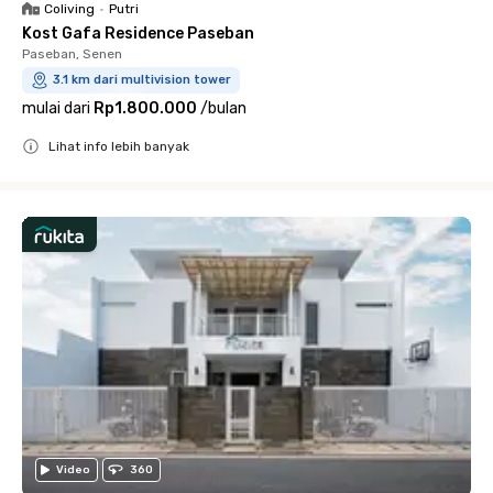
Coliving
•
Putri
Kost Gafa Residence Paseban
Paseban, Senen
3.1 km dari multivision tower
mulai dari
Rp1.800.000
/
bulan
Lihat info lebih banyak
Close
Video
360