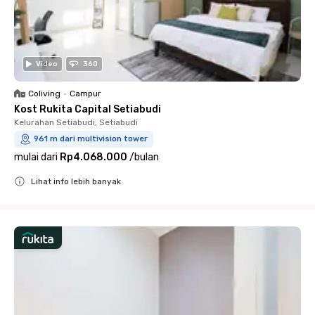
Video
360
Coliving
•
Campur
Kost Rukita Capital Setiabudi
Kelurahan Setiabudi, Setiabudi
961 m dari multivision tower
mulai dari
Rp4.068.000
/
bulan
Lihat info lebih banyak
Close