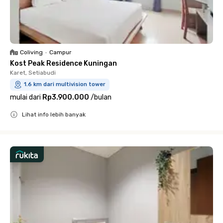
Coliving
•
Campur
Kost Peak Residence Kuningan
Karet, Setiabudi
1.6 km dari multivision tower
mulai dari
Rp3.900.000
/
bulan
Lihat info lebih banyak
Close