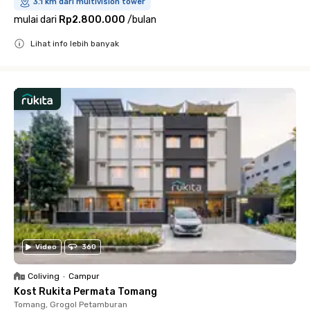
3.1 km dari multivision tower
mulai dari
Rp2.800.000
/
bulan
Lihat info lebih banyak
Close
Video
360
Coliving
•
Campur
Kost Rukita Permata Tomang
Tomang, Grogol Petamburan