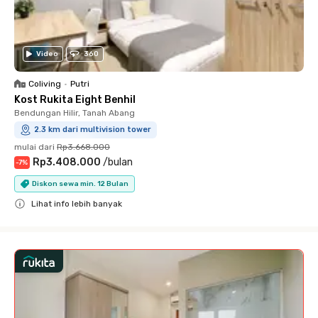
Video
360
Coliving
•
Putri
Kost Rukita Eight Benhil
Bendungan Hilir, Tanah Abang
2.3 km dari multivision tower
mulai dari
Rp3.668.000
Rp3.408.000
/
bulan
-
7
%
Diskon sewa min. 12 Bulan
Lihat info lebih banyak
Close