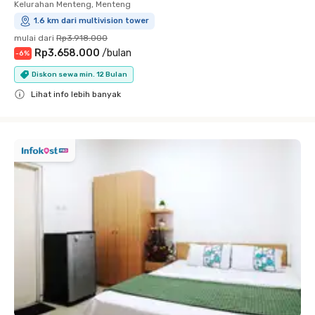
Kelurahan Menteng, Menteng
1.6 km dari multivision tower
mulai dari
Rp3.918.000
Rp3.658.000
/
bulan
-
6
%
Diskon sewa min. 12 Bulan
Lihat info lebih banyak
Close