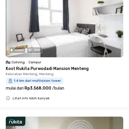
Video
360
Coliving
•
Campur
Kost Rukita Purwodadi Mansion Menteng
Kelurahan Menteng, Menteng
1.4 km dari multivision tower
mulai dari
Rp3.568.000
/
bulan
Lihat info lebih banyak
Close