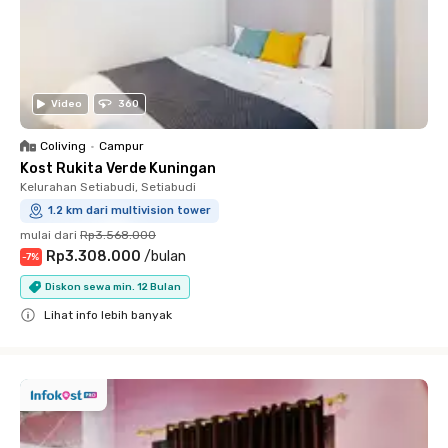
Video
360
Coliving
•
Campur
Kost Rukita Verde Kuningan
Kelurahan Setiabudi, Setiabudi
1.2 km dari multivision tower
mulai dari
Rp3.568.000
Rp3.308.000
/
bulan
-
7
%
Diskon sewa min. 12 Bulan
Lihat info lebih banyak
Close