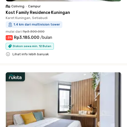
Coliving
•
Campur
Kost Family Residence Kuningan
Karet Kuningan, Setiabudi
1.4 km dari multivision tower
mulai dari
Rp3.300.000
Rp3.185.000
/
bulan
-
3
%
Diskon sewa min. 12 Bulan
Lihat info lebih banyak
Close