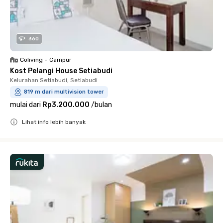
360
Coliving
•
Campur
Kost Pelangi House Setiabudi
Kelurahan Setiabudi, Setiabudi
819 m dari multivision tower
mulai dari
Rp3.200.000
/
bulan
Lihat info lebih banyak
Close