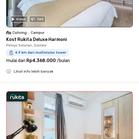
Video
360
Coliving
•
Campur
Kost Rukita Deluxe Harmoni
Petojo Selatan, Gambir
4.9 km dari multivision tower
mulai dari
Rp4.368.000
/
bulan
Lihat info lebih banyak
Close