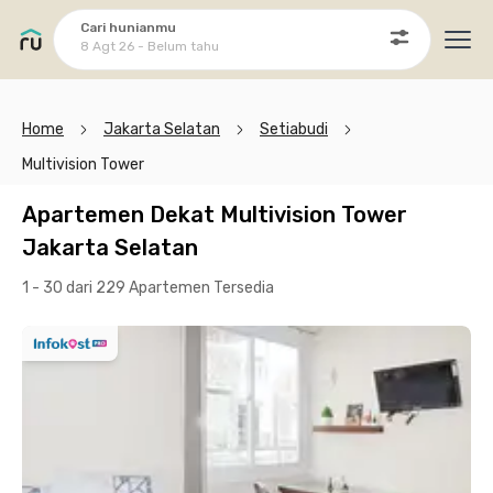
Cari hunianmu
8 Agt 26 - Belum tahu
Ope
Home
Jakarta Selatan
Setiabudi
Multivision Tower
Apartemen Dekat Multivision Tower
Jakarta Selatan
1 - 30 dari 229 Apartemen
Tersedia