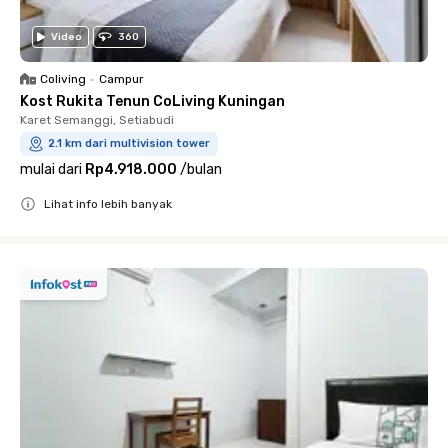
Video
360
Coliving
•
Campur
Kost Rukita Tenun CoLiving Kuningan
Karet Semanggi, Setiabudi
2.1 km dari multivision tower
mulai dari
Rp4.918.000
/
bulan
Lihat info lebih banyak
Close