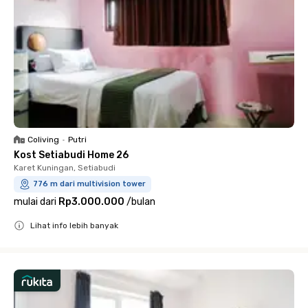
Coliving
•
Putri
Kost Setiabudi Home 26
Karet Kuningan, Setiabudi
776 m dari multivision tower
mulai dari
Rp3.000.000
/
bulan
Lihat info lebih banyak
Close