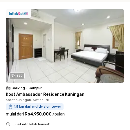
360
Coliving
•
Campur
Kost Ambassador Residence Kuningan
Karet Kuningan, Setiabudi
1.5 km dari multivision tower
mulai dari
Rp4.950.000
/
bulan
Lihat info lebih banyak