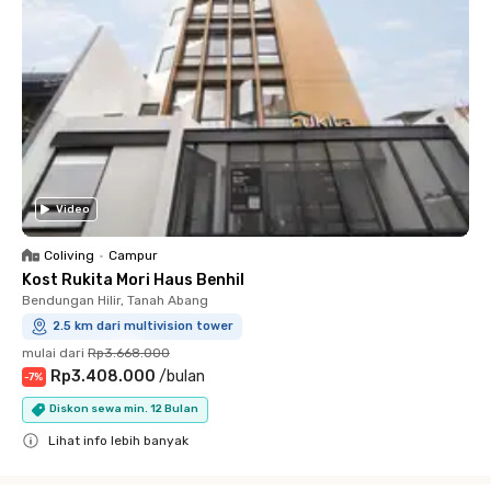
Video
Coliving
•
Campur
Kost Rukita Mori Haus Benhil
Bendungan Hilir, Tanah Abang
2.5 km dari multivision tower
mulai dari
Rp3.668.000
Rp3.408.000
/
bulan
-
7
%
Diskon sewa min. 12 Bulan
Lihat info lebih banyak
Close