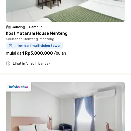
Coliving
•
Campur
Kost Mataram House Menteng
Kelurahan Menteng, Menteng
1.1 km dari multivision tower
mulai dari
Rp3.000.000
/
bulan
Lihat info lebih banyak
Close