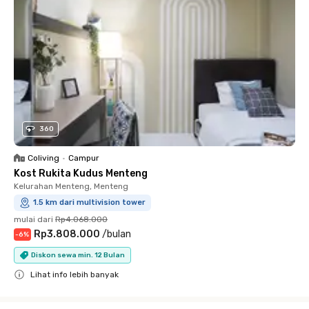
360
Coliving
•
Campur
Kost Rukita Kudus Menteng
Kelurahan Menteng, Menteng
1.5 km dari multivision tower
mulai dari
Rp4.068.000
Rp3.808.000
/
bulan
-
6
%
Diskon sewa min. 12 Bulan
Lihat info lebih banyak
Close