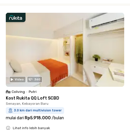
Close
Video
360
Coliving
•
Putri
Kost Rukita QQ Loft SCBD
Senayan, Kebayoran Baru
3.0 km dari multivision tower
mulai dari
Rp5.918.000
/
bulan
Lihat info lebih banyak