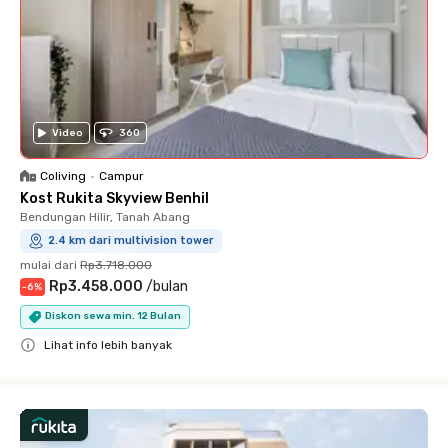
Video
360
Coliving
•
Campur
Kost Rukita Skyview Benhil
Bendungan Hilir, Tanah Abang
2.4 km dari multivision tower
mulai dari
Rp3.718.000
Rp3.458.000
/
bulan
-
6
%
Diskon sewa min. 12 Bulan
Lihat info lebih banyak
Close