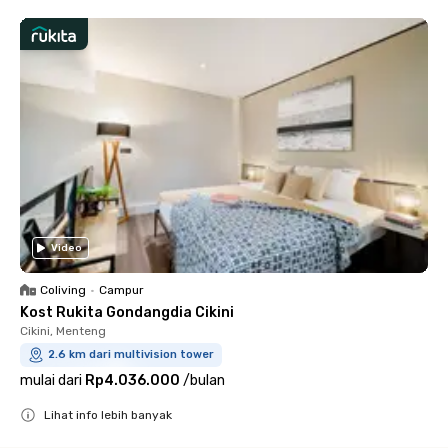
Video
Coliving
•
Campur
Kost Rukita Gondangdia Cikini
Cikini, Menteng
2.6 km dari multivision tower
mulai dari
Rp4.036.000
/
bulan
Lihat info lebih banyak
Close