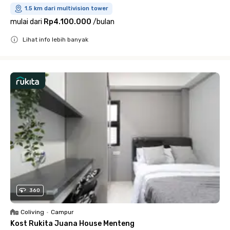
1.5 km dari multivision tower
mulai dari
Rp4.100.000
/
bulan
Lihat info lebih banyak
Close
360
Coliving
•
Campur
Kost Rukita Juana House Menteng