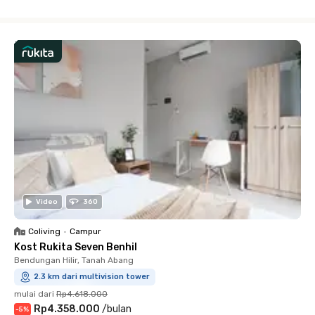
Close
Video
360
Coliving
•
Campur
Kost Rukita Seven Benhil
Bendungan Hilir, Tanah Abang
2.3 km dari multivision tower
mulai dari
Rp4.618.000
Rp4.358.000
/
bulan
-
5
%