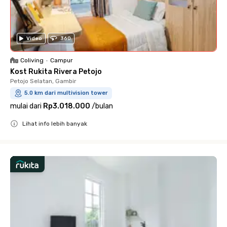
Video
360
Coliving
•
Campur
Kost Rukita Rivera Petojo
Petojo Selatan, Gambir
5.0 km dari multivision tower
mulai dari
Rp3.018.000
/
bulan
Lihat info lebih banyak
Close