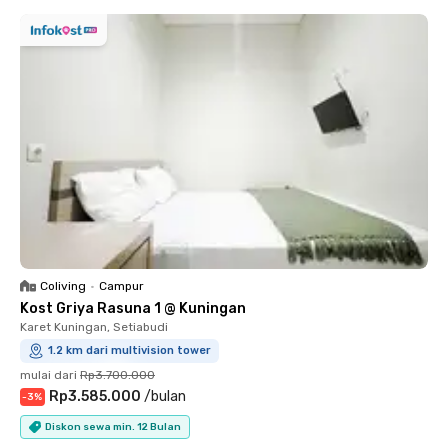
Coliving
•
Campur
Kost Griya Rasuna 1 @ Kuningan
Karet Kuningan, Setiabudi
1.2 km dari multivision tower
mulai dari
Rp3.700.000
Rp3.585.000
/
bulan
-
3
%
Diskon sewa min. 12 Bulan