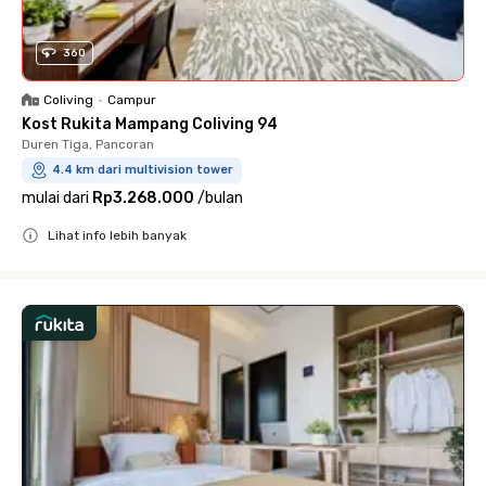
360
Coliving
•
Campur
Kost Rukita Mampang Coliving 94
Duren Tiga, Pancoran
4.4 km dari multivision tower
mulai dari
Rp3.268.000
/
bulan
Lihat info lebih banyak
Close