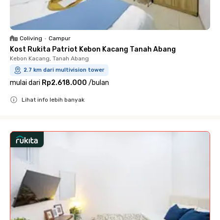
Coliving
•
Campur
Kost Rukita Patriot Kebon Kacang Tanah Abang
Kebon Kacang, Tanah Abang
2.7 km dari multivision tower
mulai dari
Rp2.618.000
/
bulan
Lihat info lebih banyak
Close