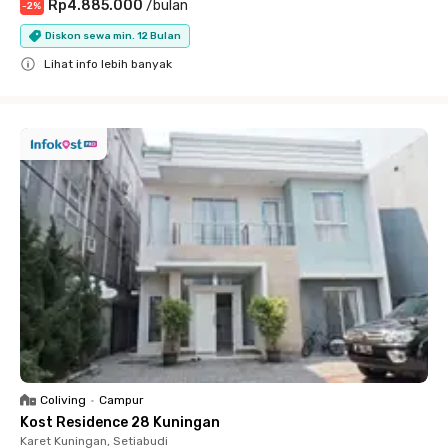
Rp4.885.000
/
bulan
-
2
%
Diskon sewa min. 12 Bulan
Lihat info lebih banyak
Close
Coliving
•
Campur
Kost Residence 28 Kuningan
Karet Kuningan, Setiabudi