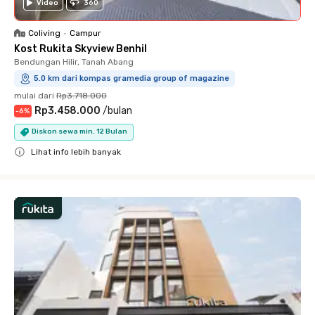
Video
360
Coliving
•
Campur
Kost Rukita Skyview Benhil
Bendungan Hilir, Tanah Abang
5.0 km dari kompas gramedia group of magazine
mulai dari
Rp3.718.000
Rp3.458.000
/
bulan
-
6
%
Diskon sewa min. 12 Bulan
Lihat info lebih banyak
Close