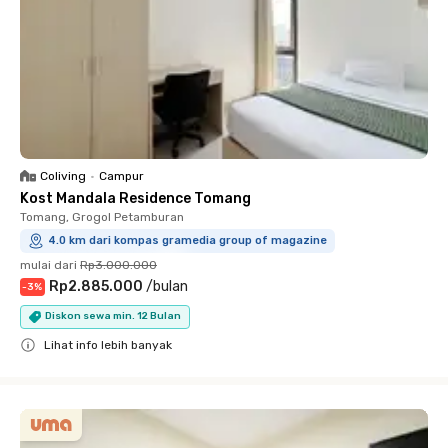
Coliving
•
Campur
Kost Mandala Residence Tomang
Tomang, Grogol Petamburan
4.0 km dari kompas gramedia group of magazine
mulai dari
Rp3.000.000
Rp2.885.000
/
bulan
-
3
%
Diskon sewa min. 12 Bulan
Lihat info lebih banyak
Close