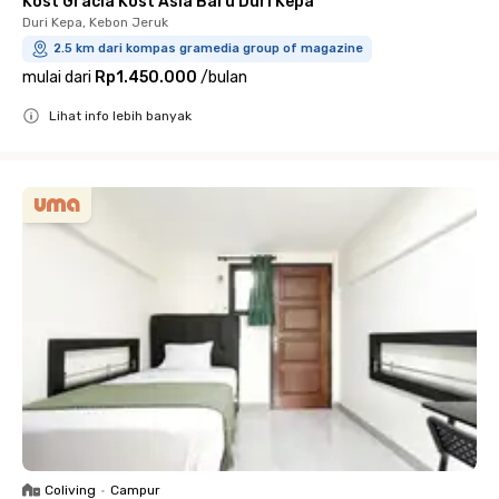
Kost Gracia Kost Asia Baru Duri Kepa
Duri Kepa, Kebon Jeruk
2.5 km dari kompas gramedia group of magazine
mulai dari
Rp1.450.000
/
bulan
Lihat info lebih banyak
Close
Coliving
•
Campur