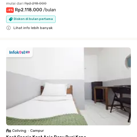
mulai dari
Rp2.218.000
Rp2.118.000
/
bulan
-
4
%
Diskon di bulan pertama
Lihat info lebih banyak
Close
Coliving
•
Campur