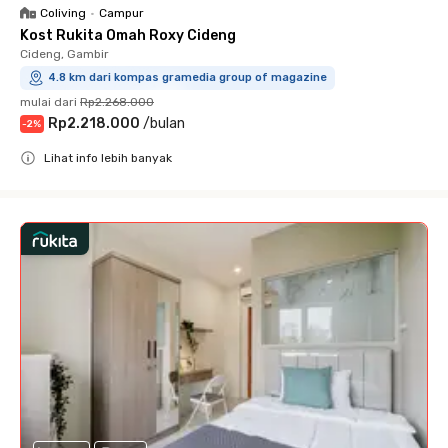
Coliving
•
Campur
Kost Rukita Omah Roxy Cideng
Cideng, Gambir
4.8 km dari kompas gramedia group of magazine
mulai dari
Rp2.268.000
Rp2.218.000
/
bulan
-
2
%
Lihat info lebih banyak
Close