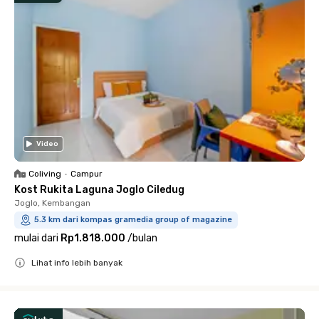
Video
Coliving
•
Campur
Kost Rukita Laguna Joglo Ciledug
Joglo, Kembangan
5.3 km dari kompas gramedia group of magazine
mulai dari
Rp1.818.000
/
bulan
Lihat info lebih banyak
Close