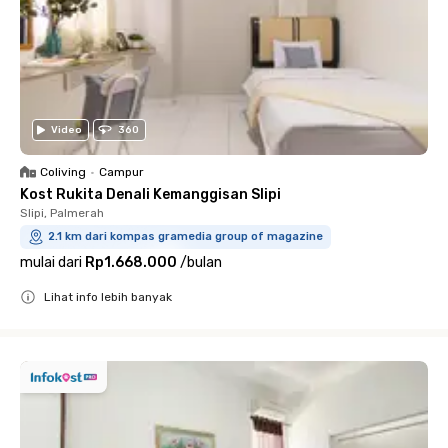
Video
360
Coliving
•
Campur
Kost Rukita Denali Kemanggisan Slipi
Slipi, Palmerah
2.1 km dari kompas gramedia group of magazine
mulai dari
Rp1.668.000
/
bulan
Lihat info lebih banyak
Close