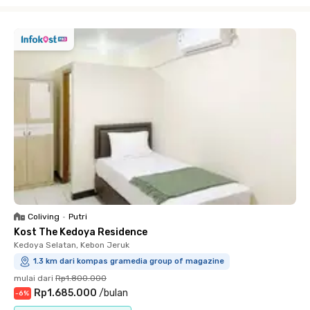
Close
Coliving
•
Putri
Kost The Kedoya Residence
Kedoya Selatan, Kebon Jeruk
1.3 km dari kompas gramedia group of magazine
mulai dari
Rp1.800.000
Rp1.685.000
/
bulan
-
6
%