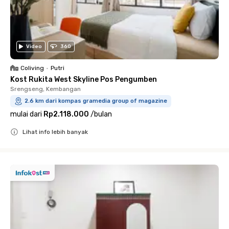
Video
360
Coliving
•
Putri
Kost Rukita West Skyline Pos Pengumben
Srengseng, Kembangan
2.6 km dari kompas gramedia group of magazine
mulai dari
Rp2.118.000
/
bulan
Lihat info lebih banyak
Close