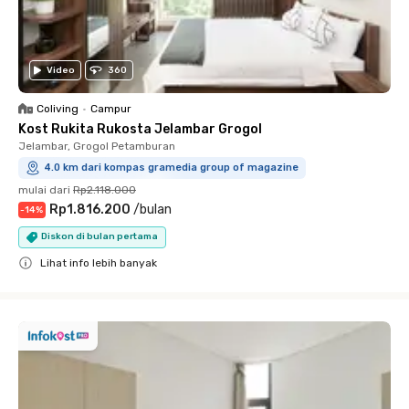
Video
360
Coliving
•
Campur
Kost Rukita Rukosta Jelambar Grogol
Jelambar, Grogol Petamburan
4.0 km dari kompas gramedia group of magazine
mulai dari
Rp2.118.000
Rp1.816.200
/
bulan
-
14
%
Diskon di bulan pertama
Lihat info lebih banyak
Close