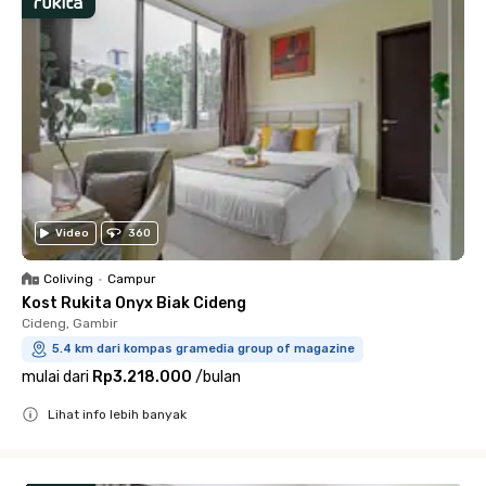
Video
360
Coliving
•
Campur
Kost Rukita Onyx Biak Cideng
Cideng, Gambir
5.4 km dari kompas gramedia group of magazine
mulai dari
Rp3.218.000
/
bulan
Lihat info lebih banyak
Close