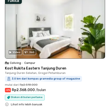
Video
360
Coliving
•
Campur
Kost Rukita Eastern Tanjung Duren
Tanjung Duren Selatan, Grogol Petamburan
3.0 km dari kompas gramedia group of magazine
mulai dari
Rp2.518.000
Rp2.368.000
/
bulan
-
5
%
Diskon di bulan pertama
Lihat info lebih banyak