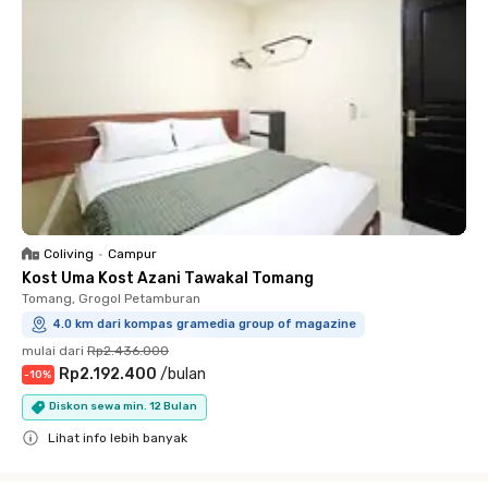
Coliving
•
Campur
Kost Uma Kost Azani Tawakal Tomang
Tomang, Grogol Petamburan
4.0 km dari kompas gramedia group of magazine
mulai dari
Rp2.436.000
Rp2.192.400
/
bulan
-
10
%
Diskon sewa min. 12 Bulan
Lihat info lebih banyak
Close