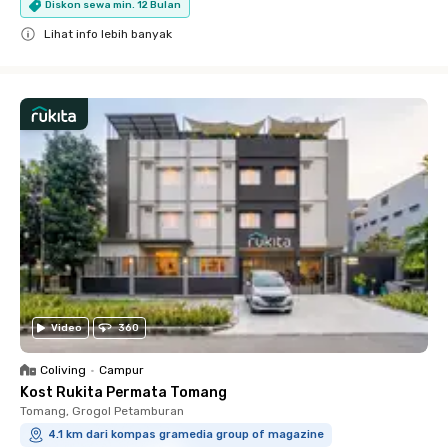
Diskon sewa min. 12 Bulan
Lihat info lebih banyak
Close
Video
360
Coliving
•
Campur
Kost Rukita Permata Tomang
Tomang, Grogol Petamburan
4.1 km dari kompas gramedia group of magazine