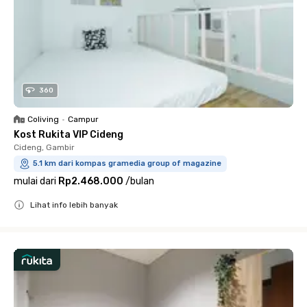
360
Coliving
•
Campur
Kost Rukita VIP Cideng
Cideng, Gambir
5.1 km dari kompas gramedia group of magazine
mulai dari
Rp2.468.000
/
bulan
Lihat info lebih banyak
Close