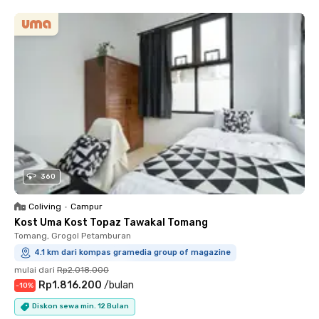
360
Coliving
•
Campur
Kost Uma Kost Topaz Tawakal Tomang
Tomang, Grogol Petamburan
4.1 km dari kompas gramedia group of magazine
mulai dari
Rp2.018.000
Rp1.816.200
/
bulan
-
10
%
Diskon sewa min. 12 Bulan