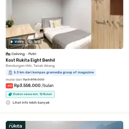
Video
360
Coliving
•
Putri
Kost Rukita Eight Benhil
Bendungan Hilir, Tanah Abang
5.3 km dari kompas gramedia group of magazine
mulai dari
Rp3.818.000
Rp3.558.000
/
bulan
-
6
%
Diskon sewa min. 12 Bulan
Lihat info lebih banyak
Close