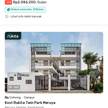
Rp2.086.200
/
bulan
-
10
%
Diskon sewa min. 12 Bulan
Lihat info lebih banyak
Close
360
Coliving
•
Campur
Kost Rukita Twin Park Meruya
Meruya Selatan, Kembangan