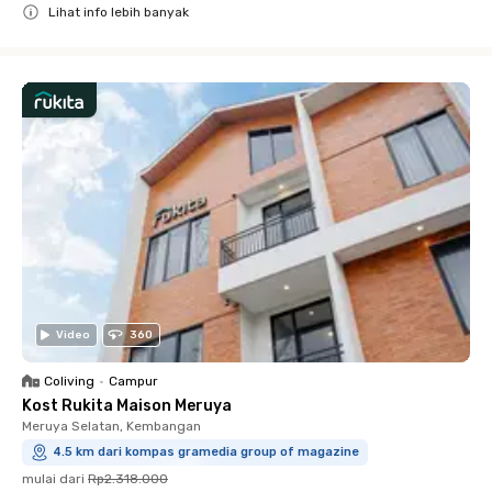
Lihat info lebih banyak
Close
Video
360
Coliving
•
Campur
Kost Rukita Maison Meruya
Meruya Selatan, Kembangan
4.5 km dari kompas gramedia group of magazine
mulai dari
Rp2.318.000