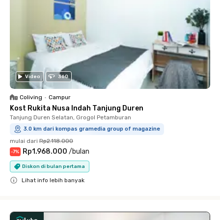
Video
360
Coliving
•
Campur
Kost Rukita Nusa Indah Tanjung Duren
Tanjung Duren Selatan, Grogol Petamburan
3.0 km dari kompas gramedia group of magazine
mulai dari
Rp2.118.000
Rp1.968.000
/
bulan
-
7
%
Diskon di bulan pertama
Lihat info lebih banyak
Close