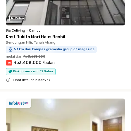
Video
Coliving
•
Campur
Kost Rukita Mori Haus Benhil
Bendungan Hilir, Tanah Abang
5.1 km dari kompas gramedia group of magazine
mulai dari
Rp3.668.000
Rp3.408.000
/
bulan
-
7
%
Diskon sewa min. 12 Bulan
Lihat info lebih banyak
Close