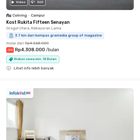
Video
360
Coliving
•
Campur
Kost Rukita Fifteen Senayan
Grogol Utara, Kebayoran Lama
3.7 km dari kompas gramedia group of magazine
mulai dari
Rp4.568.000
Rp4.308.000
/
bulan
-
5
%
Diskon sewa min. 12 Bulan
Lihat info lebih banyak
Close