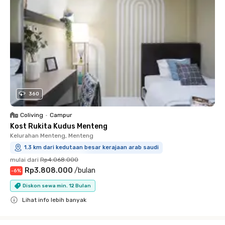
360
Coliving
•
Campur
Kost Rukita Kudus Menteng
Kelurahan Menteng, Menteng
1.3 km dari kedutaan besar kerajaan arab saudi
mulai dari
Rp4.068.000
Rp3.808.000
/
bulan
-
6
%
Diskon sewa min. 12 Bulan
Lihat info lebih banyak
Close