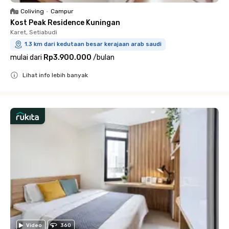
Coliving
•
Campur
Kost Peak Residence Kuningan
Karet, Setiabudi
1.3 km dari kedutaan besar kerajaan arab saudi
mulai dari
Rp3.900.000
/
bulan
Lihat info lebih banyak
Close
Video
360