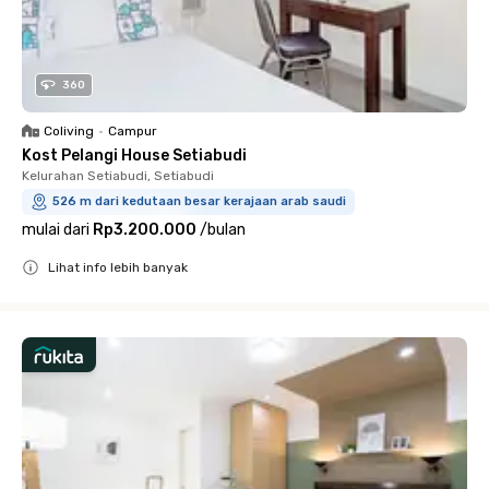
360
Coliving
•
Campur
Kost Pelangi House Setiabudi
Kelurahan Setiabudi, Setiabudi
526 m dari kedutaan besar kerajaan arab saudi
mulai dari
Rp3.200.000
/
bulan
Lihat info lebih banyak
Close