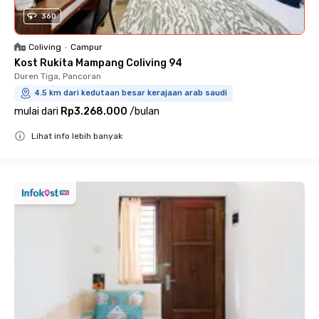
360
Coliving
•
Campur
Kost Rukita Mampang Coliving 94
Duren Tiga, Pancoran
4.5 km dari kedutaan besar kerajaan arab saudi
mulai dari
Rp3.268.000
/
bulan
Lihat info lebih banyak
Close