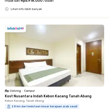
mulai dari
Rp5.918.000
/
bulan
Lihat info lebih banyak
Close
Coliving
•
Campur
Kost Nusantara Indah Kebon Kacang Tanah Abang
Kebon Kacang, Tanah Abang
2.8 km dari kedutaan besar kerajaan arab saudi