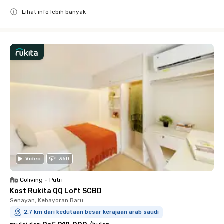
Lihat info lebih banyak
Close
Video
360
Coliving
•
Putri
Kost Rukita QQ Loft SCBD
Senayan, Kebayoran Baru
2.7 km dari kedutaan besar kerajaan arab saudi