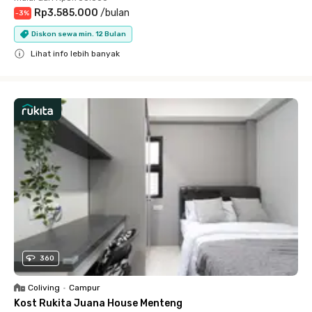
Rp3.585.000
/
bulan
-
3
%
Diskon sewa min. 12 Bulan
Lihat info lebih banyak
Close
360
Coliving
•
Campur
Kost Rukita Juana House Menteng