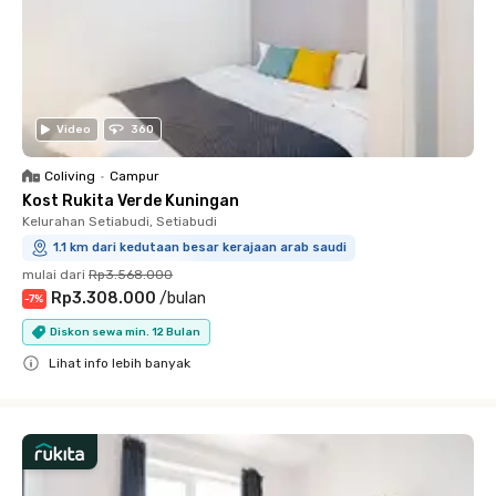
Video
360
Coliving
•
Campur
Kost Rukita Verde Kuningan
Kelurahan Setiabudi, Setiabudi
1.1 km dari kedutaan besar kerajaan arab saudi
mulai dari
Rp3.568.000
Rp3.308.000
/
bulan
-
7
%
Diskon sewa min. 12 Bulan
Lihat info lebih banyak
Close