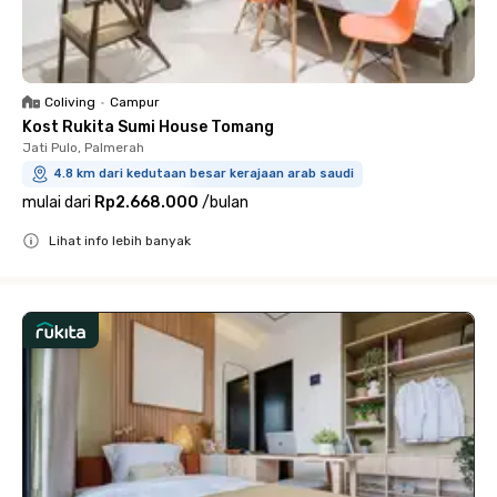
Coliving
•
Campur
Kost Rukita Sumi House Tomang
Jati Pulo, Palmerah
4.8 km dari kedutaan besar kerajaan arab saudi
mulai dari
Rp2.668.000
/
bulan
Lihat info lebih banyak
Close