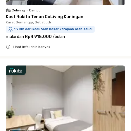
Coliving
•
Campur
Kost Rukita Tenun CoLiving Kuningan
Karet Semanggi, Setiabudi
1.9 km dari kedutaan besar kerajaan arab saudi
mulai dari
Rp4.918.000
/
bulan
Lihat info lebih banyak
Close