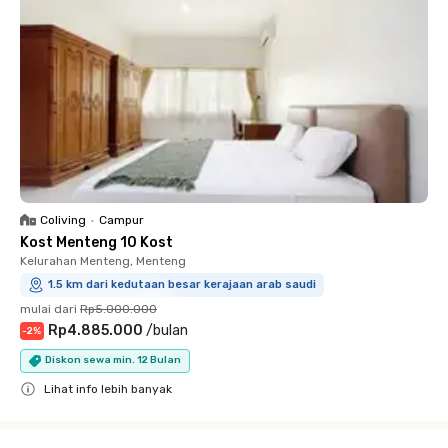
Coliving
•
Campur
Kost Menteng 10 Kost
Kelurahan Menteng, Menteng
1.5 km dari kedutaan besar kerajaan arab saudi
mulai dari
Rp5.000.000
Rp4.885.000
/
bulan
-
2
%
Diskon sewa min. 12 Bulan
Lihat info lebih banyak
Close