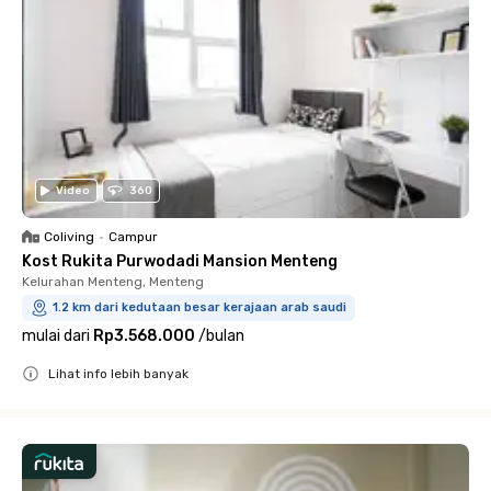
Video
360
Coliving
•
Campur
Kost Rukita Purwodadi Mansion Menteng
Kelurahan Menteng, Menteng
1.2 km dari kedutaan besar kerajaan arab saudi
mulai dari
Rp3.568.000
/
bulan
Lihat info lebih banyak
Close