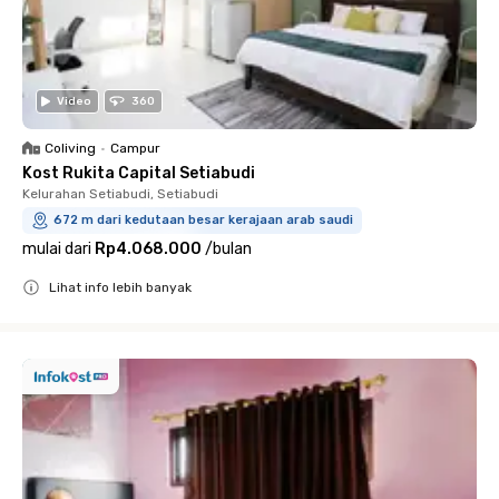
Video
360
Coliving
•
Campur
Kost Rukita Capital Setiabudi
Kelurahan Setiabudi, Setiabudi
672 m dari kedutaan besar kerajaan arab saudi
mulai dari
Rp4.068.000
/
bulan
Lihat info lebih banyak
Close