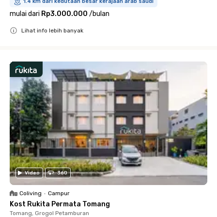
1.4 km dari kedutaan besar kerajaan arab saudi
mulai dari
Rp3.000.000
/
bulan
Lihat info lebih banyak
Close
Video
360
Coliving
•
Campur
Kost Rukita Permata Tomang
Tomang, Grogol Petamburan