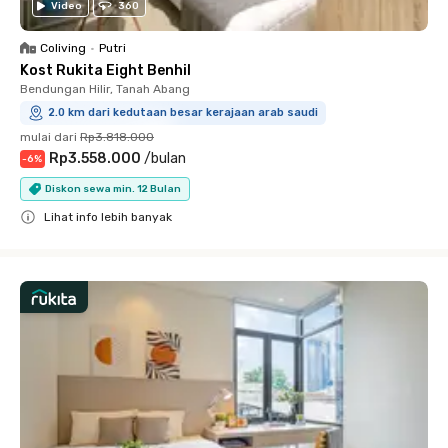
Video
360
Coliving
•
Putri
Kost Rukita Eight Benhil
Bendungan Hilir, Tanah Abang
2.0 km dari kedutaan besar kerajaan arab saudi
mulai dari
Rp3.818.000
Rp3.558.000
/
bulan
-
6
%
Diskon sewa min. 12 Bulan
Lihat info lebih banyak
Close