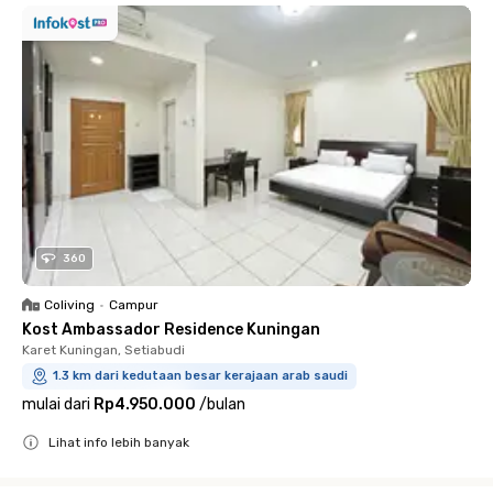
360
Coliving
•
Campur
Kost Ambassador Residence Kuningan
Karet Kuningan, Setiabudi
1.3 km dari kedutaan besar kerajaan arab saudi
mulai dari
Rp4.950.000
/
bulan
Lihat info lebih banyak
Close