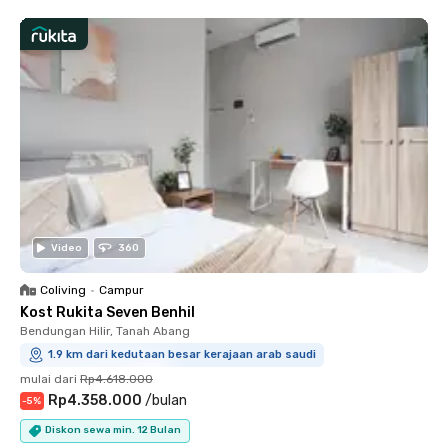
Video
360
Coliving
•
Campur
Kost Rukita Seven Benhil
Bendungan Hilir, Tanah Abang
1.9 km dari kedutaan besar kerajaan arab saudi
mulai dari
Rp4.618.000
Rp4.358.000
/
bulan
-
5
%
Diskon sewa min. 12 Bulan