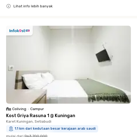
Lihat info lebih banyak
Close
Coliving
•
Campur
Kost Griya Rasuna 1 @ Kuningan
Karet Kuningan, Setiabudi
1.1 km dari kedutaan besar kerajaan arab saudi
mulai dari
Rp3.700.000