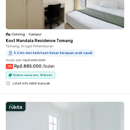
Coliving
•
Campur
Kost Mandala Residence Tomang
Tomang, Grogol Petamburan
5.2 km dari kedutaan besar kerajaan arab saudi
mulai dari
Rp3.000.000
Rp2.885.000
/
bulan
-
3
%
Diskon sewa min. 12 Bulan
Lihat info lebih banyak
Close