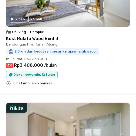
Video
360
Coliving
•
Campur
Kost Rukita Wood Benhil
Bendungan Hilir, Tanah Abang
2.0 km dari kedutaan besar kerajaan arab saudi
mulai dari
Rp3.668.000
Rp3.408.000
/
bulan
-
7
%
Diskon sewa min. 12 Bulan
Lihat info lebih banyak
Close