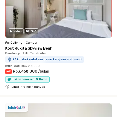
Video
360
Coliving
•
Campur
Kost Rukita Skyview Benhil
Bendungan Hilir, Tanah Abang
2.1 km dari kedutaan besar kerajaan arab saudi
mulai dari
Rp3.718.000
Rp3.458.000
/
bulan
-
6
%
Diskon sewa min. 12 Bulan
Lihat info lebih banyak
Close