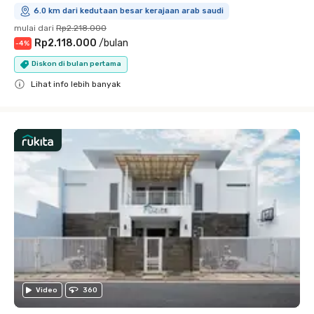
6.0 km dari kedutaan besar kerajaan arab saudi
mulai dari
Rp2.218.000
Rp2.118.000
/
bulan
-
4
%
Diskon di bulan pertama
Lihat info lebih banyak
Close
Video
360