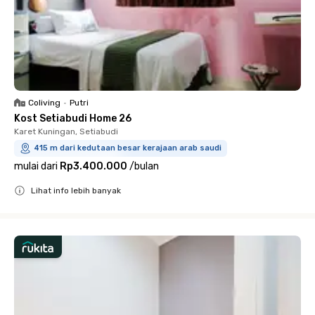
Coliving
•
Putri
Kost Setiabudi Home 26
Karet Kuningan, Setiabudi
415 m dari kedutaan besar kerajaan arab saudi
mulai dari
Rp3.400.000
/
bulan
Lihat info lebih banyak
Close