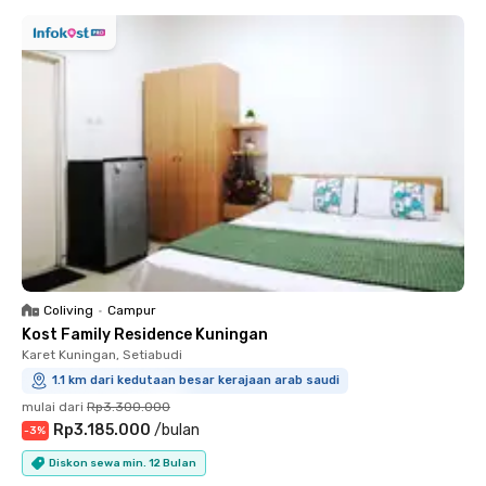
Coliving
•
Campur
Kost Family Residence Kuningan
Karet Kuningan, Setiabudi
1.1 km dari kedutaan besar kerajaan arab saudi
mulai dari
Rp3.300.000
Rp3.185.000
/
bulan
-
3
%
Diskon sewa min. 12 Bulan