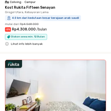
Coliving
•
Campur
Kost Rukita Fifteen Senayan
Grogol Utara, Kebayoran Lama
4.0 km dari kedutaan besar kerajaan arab saudi
mulai dari
Rp4.568.000
Rp4.308.000
/
bulan
-
5
%
Diskon sewa min. 12 Bulan
Lihat info lebih banyak
Close