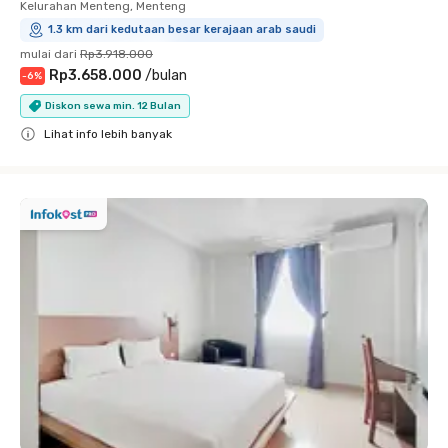
Kelurahan Menteng, Menteng
1.3 km dari kedutaan besar kerajaan arab saudi
mulai dari
Rp3.918.000
Rp3.658.000
/
bulan
-
6
%
Diskon sewa min. 12 Bulan
Lihat info lebih banyak
Close