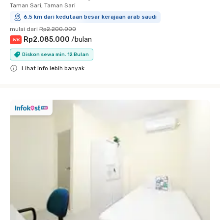
Taman Sari, Taman Sari
6.5 km dari kedutaan besar kerajaan arab saudi
mulai dari
Rp2.200.000
Rp2.085.000
/
bulan
-
5
%
Diskon sewa min. 12 Bulan
Lihat info lebih banyak
Close