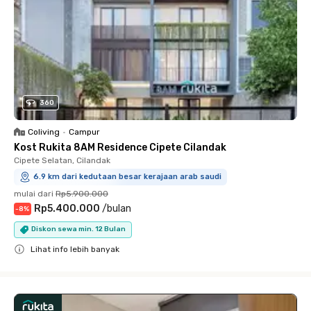
360
Coliving
•
Campur
Kost Rukita 8AM Residence Cipete Cilandak
Cipete Selatan, Cilandak
6.9 km dari kedutaan besar kerajaan arab saudi
mulai dari
Rp5.900.000
Rp5.400.000
/
bulan
-
8
%
Diskon sewa min. 12 Bulan
Lihat info lebih banyak
Close