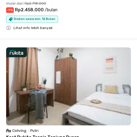
mulai dari
Rp2.718.000
Rp2.458.000
/
bulan
-
9
%
Diskon sewa min. 12 Bulan
Lihat info lebih banyak
Close
Coliving
•
Putri