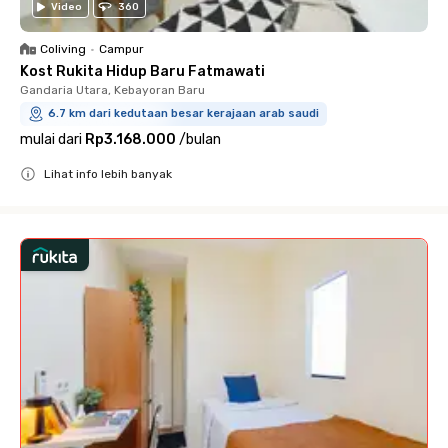
Video
360
Coliving
•
Campur
Kost Rukita Hidup Baru Fatmawati
Gandaria Utara, Kebayoran Baru
6.7 km dari kedutaan besar kerajaan arab saudi
mulai dari
Rp3.168.000
/
bulan
Lihat info lebih banyak
Close