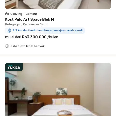
Coliving
•
Campur
Kost Pulo Art Space Blok M
Petogogan, Kebayoran Baru
4.2 km dari kedutaan besar kerajaan arab saudi
mulai dari
Rp3.300.000
/
bulan
Lihat info lebih banyak
Close