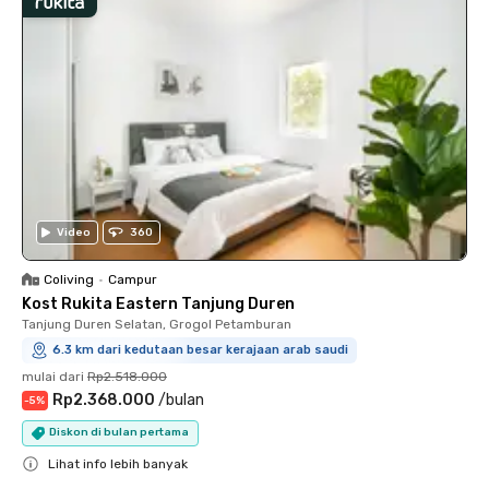
Video
360
Coliving
•
Campur
Kost Rukita Eastern Tanjung Duren
Tanjung Duren Selatan, Grogol Petamburan
6.3 km dari kedutaan besar kerajaan arab saudi
mulai dari
Rp2.518.000
Rp2.368.000
/
bulan
-
5
%
Diskon di bulan pertama
Lihat info lebih banyak