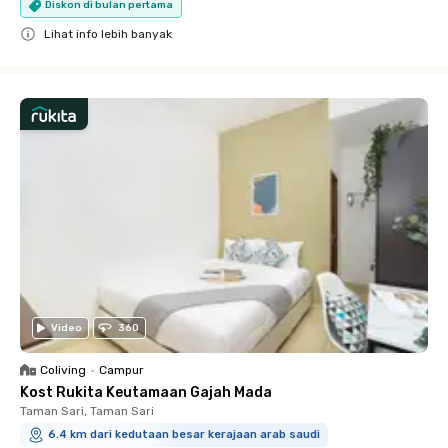
Diskon di bulan pertama
Lihat info lebih banyak
Close
Video
360
Coliving
•
Campur
Kost Rukita Keutamaan Gajah Mada
Taman Sari, Taman Sari
6.4 km dari kedutaan besar kerajaan arab saudi