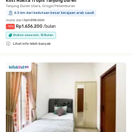
Kost Rukita Tropis Tanjung Duren
Tanjung Duren Utara, Grogol Petamburan
6.5 km dari kedutaan besar kerajaan arab saudi
mulai dari
Rp1.818.000
Rp1.636.200
/
bulan
-
10
%
Diskon sewa min. 12 Bulan
Lihat info lebih banyak
Close