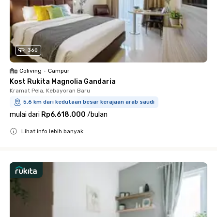
360
Coliving
•
Campur
Kost Rukita Magnolia Gandaria
Kramat Pela, Kebayoran Baru
5.6 km dari kedutaan besar kerajaan arab saudi
mulai dari
Rp6.618.000
/
bulan
Lihat info lebih banyak
Close