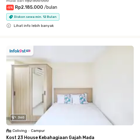
mulai dari
Rp2.300.000
Rp2.185.000
/
bulan
-
5
%
Diskon sewa min. 12 Bulan
Lihat info lebih banyak
Close
360
Coliving
•
Campur
Kost 23 House Kebahagiaan Gajah Mada