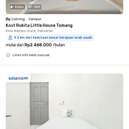
Video
360
Coliving
•
Campur
Kost Rukita Little House Tomang
Kota Bambu Utara, Palmerah
4.2 km dari kedutaan besar kerajaan arab saudi
mulai dari
Rp2.468.000
/
bulan
Lihat info lebih banyak
Close