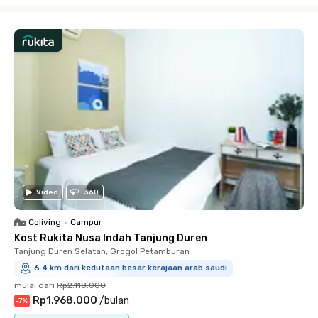
Close
Video
360
Coliving
•
Campur
Kost Rukita Nusa Indah Tanjung Duren
Tanjung Duren Selatan, Grogol Petamburan
6.4 km dari kedutaan besar kerajaan arab saudi
mulai dari
Rp2.118.000
Rp1.968.000
/
bulan
-
7
%