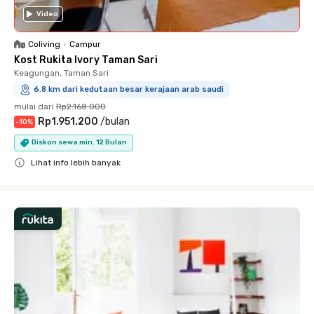
Video
Coliving
•
Campur
Kost Rukita Ivory Taman Sari
Keagungan, Taman Sari
6.8 km dari kedutaan besar kerajaan arab saudi
mulai dari
Rp2.168.000
Rp1.951.200
/
bulan
-
10
%
Diskon sewa min. 12 Bulan
Lihat info lebih banyak
Close