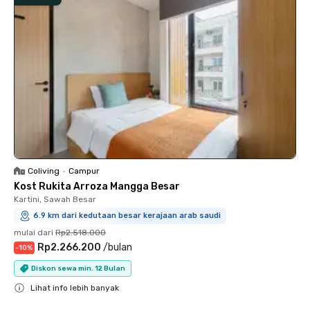
Coliving
•
Campur
Kost Rukita Arroza Mangga Besar
Kartini, Sawah Besar
6.9 km dari kedutaan besar kerajaan arab saudi
mulai dari
Rp2.518.000
Rp2.266.200
/
bulan
-
10
%
Diskon sewa min. 12 Bulan
Lihat info lebih banyak
Close