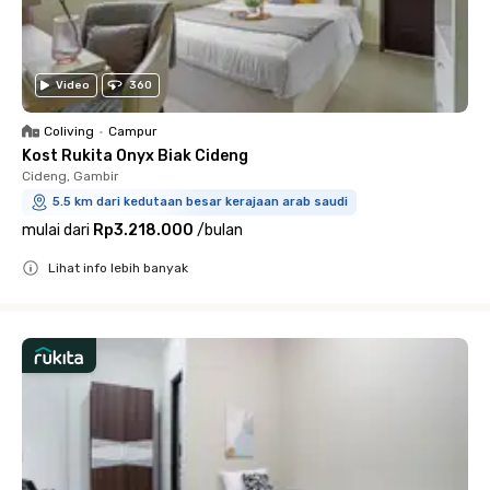
Video
360
Coliving
•
Campur
Kost Rukita Onyx Biak Cideng
Cideng, Gambir
5.5 km dari kedutaan besar kerajaan arab saudi
mulai dari
Rp3.218.000
/
bulan
Lihat info lebih banyak
Close