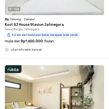
360
Coliving
•
Campur
Kost SJ House Stasiun Jatinegara
Rawa Bunga, Jatinegara
4.5 km dari kedutaan besar kerajaan arab saudi
mulai dari
Rp1.650.000
/
bulan
Lihat info lebih banyak
Close