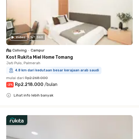
Video
360
Coliving
•
Campur
Kost Rukita Miel Home Tomang
Jati Pulo, Palmerah
4.8 km dari kedutaan besar kerajaan arab saudi
mulai dari
Rp2.268.000
Rp2.218.000
/
bulan
-
2
%
Lihat info lebih banyak
Close