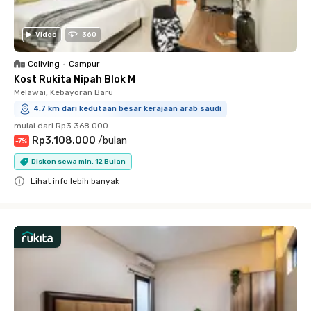
Video
360
Coliving
•
Campur
Kost Rukita Nipah Blok M
Melawai, Kebayoran Baru
4.7 km dari kedutaan besar kerajaan arab saudi
mulai dari
Rp3.368.000
Rp3.108.000
/
bulan
-
7
%
Diskon sewa min. 12 Bulan
Lihat info lebih banyak
Close