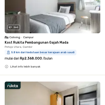
360
Coliving
•
Campur
Kost Rukita Pembangunan Gajah Mada
Petojo Utara, Gambir
5.8 km dari kedutaan besar kerajaan arab saudi
mulai dari
Rp2.368.000
/
bulan
Lihat info lebih banyak
Close