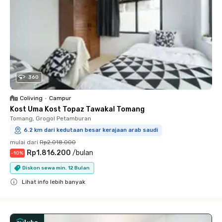
360
Coliving
•
Campur
Kost Uma Kost Topaz Tawakal Tomang
Tomang, Grogol Petamburan
6.2 km dari kedutaan besar kerajaan arab saudi
mulai dari
Rp2.018.000
Rp1.816.200
/
bulan
-
10
%
Diskon sewa min. 12 Bulan
Lihat info lebih banyak
Close