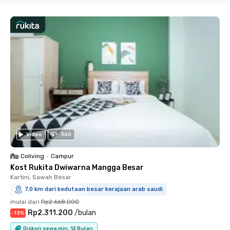
Video
360
Coliving
•
Campur
Kost Rukita Dwiwarna Mangga Besar
Kartini, Sawah Besar
7.0 km dari kedutaan besar kerajaan arab saudi
mulai dari
Rp2.668.000
Rp2.311.200
/
bulan
-
13
%
Diskon sewa min. 12 Bulan