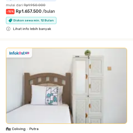
mulai dari
Rp1.950.000
Rp1.657.500
/
bulan
-
15
%
Diskon sewa min. 12 Bulan
Lihat info lebih banyak
Close
Coliving
•
Putra