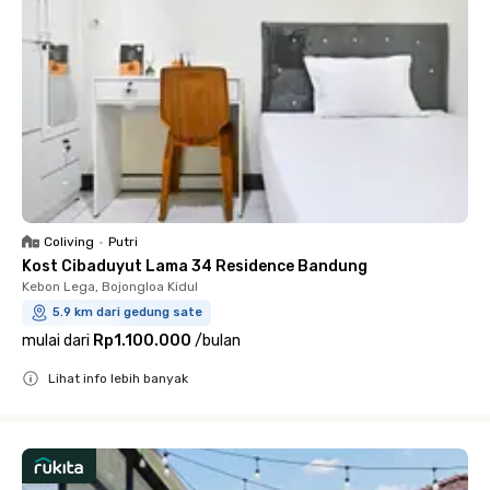
Coliving
•
Putri
Kost Cibaduyut Lama 34 Residence Bandung
Kebon Lega, Bojongloa Kidul
5.9 km dari gedung sate
mulai dari
Rp1.100.000
/
bulan
Lihat info lebih banyak
Close