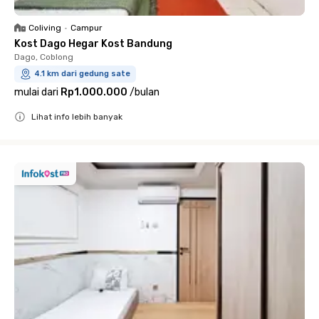
Coliving
•
Campur
Kost Dago Hegar Kost Bandung
Dago, Coblong
4.1 km dari gedung sate
mulai dari
Rp1.000.000
/
bulan
Lihat info lebih banyak
Close