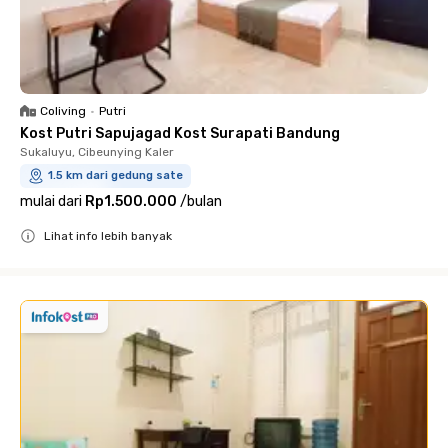
Coliving
•
Putri
Kost Putri Sapujagad Kost Surapati Bandung
Sukaluyu, Cibeunying Kaler
1.5 km dari gedung sate
mulai dari
Rp1.500.000
/
bulan
Lihat info lebih banyak
Close