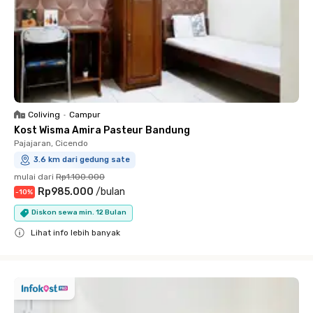
Coliving
•
Campur
Kost Wisma Amira Pasteur Bandung
Pajajaran, Cicendo
3.6 km dari gedung sate
mulai dari
Rp1.100.000
Rp985.000
/
bulan
-
10
%
Diskon sewa min. 12 Bulan
Lihat info lebih banyak
Close