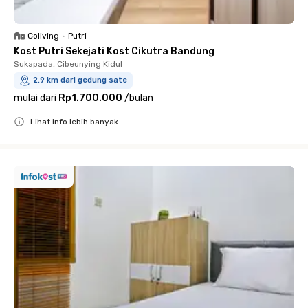
Coliving
•
Putri
Kost Putri Sekejati Kost Cikutra Bandung
Sukapada, Cibeunying Kidul
2.9 km dari gedung sate
mulai dari
Rp1.700.000
/
bulan
Lihat info lebih banyak
Close