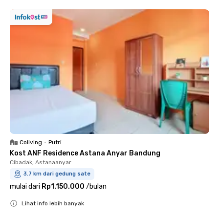
Coliving
•
Putri
Kost ANF Residence Astana Anyar Bandung
Cibadak, Astanaanyar
3.7 km dari gedung sate
mulai dari
Rp1.150.000
/
bulan
Lihat info lebih banyak
Close