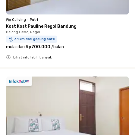
Coliving
•
Putri
Kost Kost Pauline Regol Bandung
Balong Gede, Regol
3.1 km dari gedung sate
mulai dari
Rp700.000
/
bulan
Lihat info lebih banyak
Close