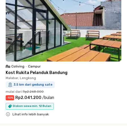
Coliving
•
Campur
Kost Rukita Pelanduk Bandung
Malabar, Lengkong
3.5 km dari gedung sate
mulai dari
Rp2.268.000
Rp2.041.200
/
bulan
-
10
%
Diskon sewa min. 12 Bulan
Lihat info lebih banyak
Close