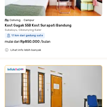
Coliving
•
Campur
Kost Gagak 55B Kost Surapati Bandung
Sukaluyu, Cibeunying Kaler
1.1 km dari gedung sate
mulai dari
Rp850.000
/
bulan
Lihat info lebih banyak
Close