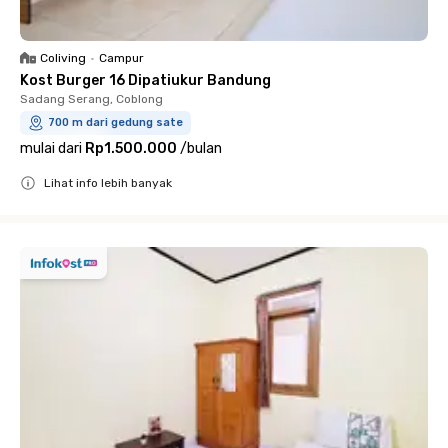
Coliving
•
Campur
Kost Burger 16 Dipatiukur Bandung
Sadang Serang, Coblong
700 m dari gedung sate
mulai dari
Rp1.500.000
/
bulan
Lihat info lebih banyak
Close