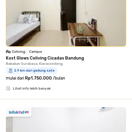
Coliving
•
Campur
Kost Glows Coliving Cicadas Bandung
Babakan Surabaya, Kiaracondong
2.9 km dari gedung sate
mulai dari
Rp1.750.000
/
bulan
Lihat info lebih banyak
Close