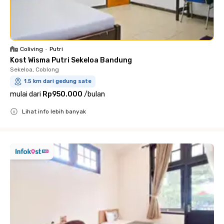
Coliving
•
Putri
Kost Wisma Putri Sekeloa Bandung
Sekeloa, Coblong
1.5 km dari gedung sate
mulai dari
Rp950.000
/
bulan
Lihat info lebih banyak
Close