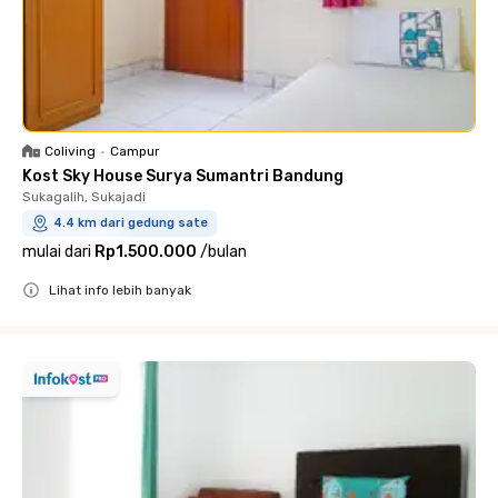
Coliving
•
Campur
Kost Sky House Surya Sumantri Bandung
Sukagalih, Sukajadi
4.4 km dari gedung sate
mulai dari
Rp1.500.000
/
bulan
Lihat info lebih banyak
Close