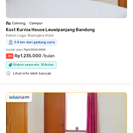
Coliving
•
Campur
Kost Kurnia House Leuwipanjang Bandung
Kebon Lega, Bojongloa Kidul
5.8 km dari gedung sate
mulai dari
Rp1.350.000
Rp1.235.000
/
bulan
-
8
%
Diskon sewa min. 12 Bulan
Lihat info lebih banyak
Close