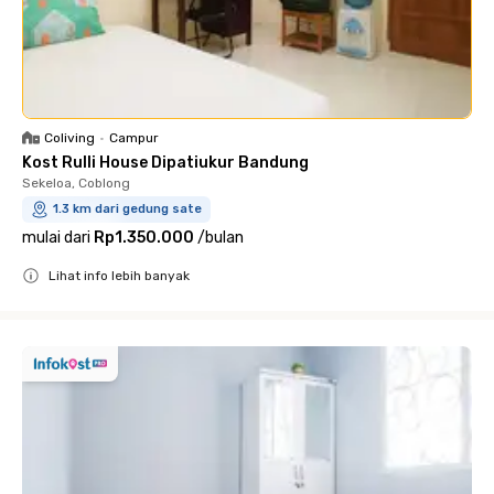
Coliving
•
Campur
Kost Rulli House Dipatiukur Bandung
Sekeloa, Coblong
1.3 km dari gedung sate
mulai dari
Rp1.350.000
/
bulan
Lihat info lebih banyak
Close