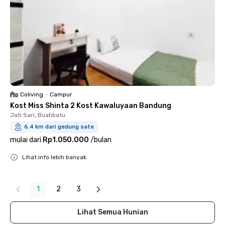
Coliving
•
Campur
Kost Miss Shinta 2 Kost Kawaluyaan Bandung
Jati Sari, Buahbatu
6.4 km dari gedung sate
mulai dari
Rp1.050.000
/
bulan
Lihat info lebih banyak
Close
1
2
3
Lihat Semua Hunian