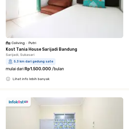
Coliving
•
Putri
Kost Tania House Sarijadi Bandung
Sarijadi, Sukasari
5.3 km dari gedung sate
mulai dari
Rp1.500.000
/
bulan
Lihat info lebih banyak
Close