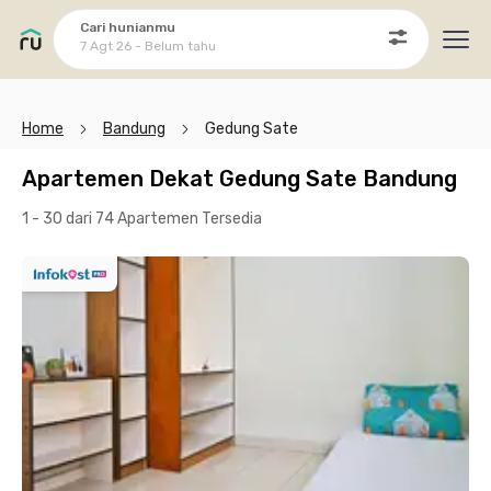
Cari hunianmu
7 Agt 26 - Belum tahu
Ope
Home
Bandung
Gedung Sate
Apartemen Dekat Gedung Sate Bandung
1 - 30 dari 74 Apartemen
Tersedia