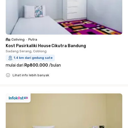
Coliving
•
Putra
Kost Pasirkaliki House Cikutra Bandung
Sadang Serang, Coblong
1.4 km dari gedung sate
mulai dari
Rp800.000
/
bulan
Lihat info lebih banyak
Close