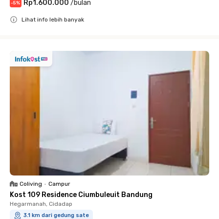
Rp1.600.000
/
bulan
-
5
%
Lihat info lebih banyak
Close
Coliving
•
Campur
Kost 109 Residence Ciumbuleuit Bandung
Hegarmanah, Cidadap
3.1 km dari gedung sate