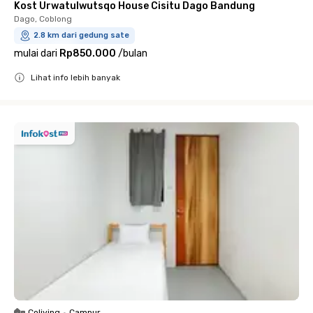
Kost Urwatulwutsqo House Cisitu Dago Bandung
Dago, Coblong
2.8 km dari gedung sate
mulai dari
Rp850.000
/
bulan
Lihat info lebih banyak
Close
Coliving
•
Campur