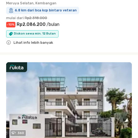
Meruya Selatan, Kembangan
6.8 km dari bca kcp bintaro veteran
mulai dari
Rp2.318.000
Rp2.086.200
/
bulan
-
10
%
Diskon sewa min. 12 Bulan
Lihat info lebih banyak
Close
360