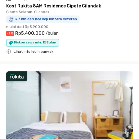
Kost Rukita 8AM Residence Cipete Cilandak
Cipete Selatan, Cilandak
3.7 km dari bca kcp bintaro veteran
mulai dari
Rp5.900.000
Rp5.400.000
/
bulan
-
8
%
Diskon sewa min. 12 Bulan
Lihat info lebih banyak
Close