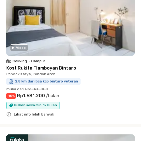
Video
Coliving
•
Campur
Kost Rukita Flamboyan Bintaro
Pondok Karya, Pondok Aren
2.8 km dari bca kcp bintaro veteran
mulai dari
Rp1.868.000
Rp1.681.200
/
bulan
-
10
%
Diskon sewa min. 12 Bulan
Lihat info lebih banyak
Close