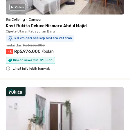
Video
Coliving
•
Campur
Kost Rukita Deluxe Nismara Abdul Majid
Cipete Utara, Kebayoran Baru
3.8 km dari bca kcp bintaro veteran
mulai dari
Rp6.236.000
Rp5.976.000
/
bulan
-
4
%
Diskon sewa min. 12 Bulan
Lihat info lebih banyak
Close