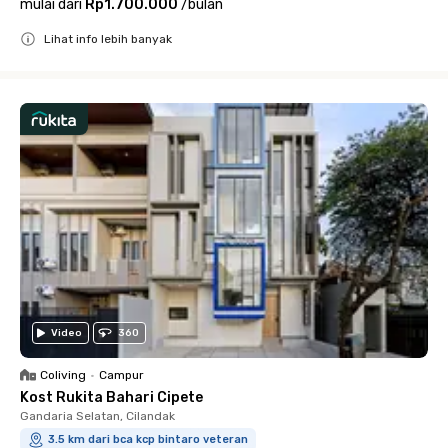
mulai dari
Rp1.700.000
/
bulan
Lihat info lebih banyak
Close
Video
360
Coliving
•
Campur
Kost Rukita Bahari Cipete
Gandaria Selatan, Cilandak
3.5 km dari bca kcp bintaro veteran