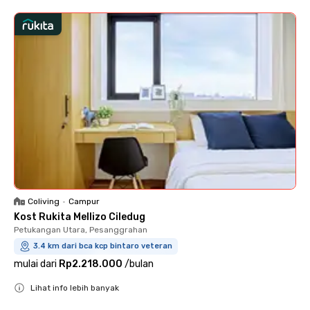
Coliving
•
Campur
Kost Rukita Mellizo Ciledug
Petukangan Utara, Pesanggrahan
3.4 km dari bca kcp bintaro veteran
mulai dari
Rp2.218.000
/
bulan
Lihat info lebih banyak
Close