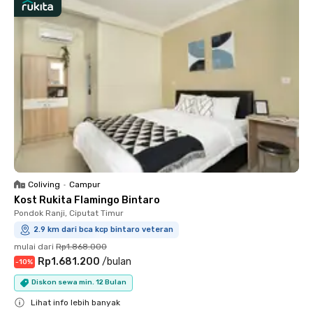
Coliving
•
Campur
Kost Rukita Flamingo Bintaro
Pondok Ranji, Ciputat Timur
2.9 km dari bca kcp bintaro veteran
mulai dari
Rp1.868.000
Rp1.681.200
/
bulan
-
10
%
Diskon sewa min. 12 Bulan
Lihat info lebih banyak