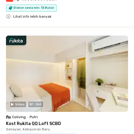
Diskon sewa min. 12 Bulan
Lihat info lebih banyak
Close
Video
360
Coliving
•
Putri
Kost Rukita QQ Loft SCBD
Senayan, Kebayoran Baru