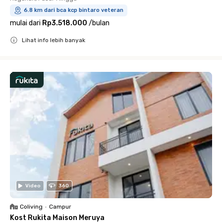
6.8 km dari bca kcp bintaro veteran
mulai dari
Rp3.518.000
/
bulan
Lihat info lebih banyak
Close
Video
360
Coliving
•
Campur
Kost Rukita Maison Meruya