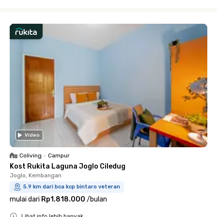
Close
Video
Coliving
•
Campur
Kost Rukita Laguna Joglo Ciledug
Joglo, Kembangan
5.9 km dari bca kcp bintaro veteran
mulai dari
Rp1.818.000
/
bulan
Lihat info lebih banyak