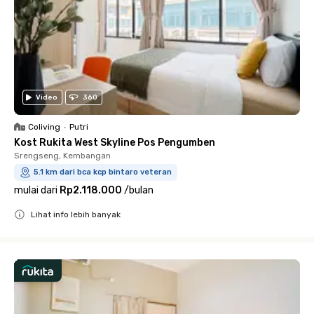
Video
360
Coliving
•
Putri
Kost Rukita West Skyline Pos Pengumben
Srengseng, Kembangan
5.1 km dari bca kcp bintaro veteran
mulai dari
Rp2.118.000
/
bulan
Lihat info lebih banyak
Close