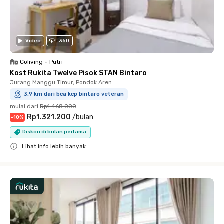
Video
360
Coliving
•
Putri
Kost Rukita Twelve Pisok STAN Bintaro
Jurang Manggu Timur, Pondok Aren
3.9 km dari bca kcp bintaro veteran
mulai dari
Rp1.468.000
Rp1.321.200
/
bulan
-
10
%
Diskon di bulan pertama
Lihat info lebih banyak
Close