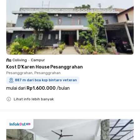
Coliving
•
Campur
Kost D'Karen House Pesanggrahan
Pesanggrahan, Pesanggrahan
887 m dari bca kcp bintaro veteran
mulai dari
Rp1.600.000
/
bulan
Lihat info lebih banyak
Close