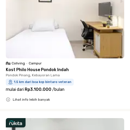
Coliving
•
Campur
Kost Philo House Pondok Indah
Pondok Pinang, Kebayoran Lama
1.5 km dari bca kcp bintaro veteran
mulai dari
Rp3.100.000
/
bulan
Lihat info lebih banyak
Close