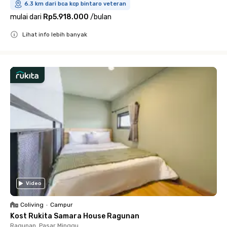
6.3 km dari bca kcp bintaro veteran
mulai dari
Rp5.918.000
/
bulan
Lihat info lebih banyak
Close
Video
Coliving
•
Campur
Kost Rukita Samara House Ragunan
Ragunan, Pasar Minggu