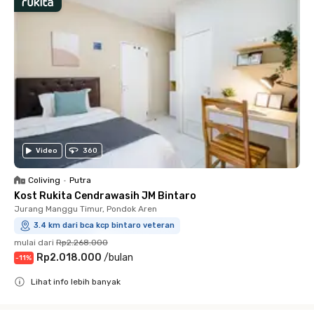
Video
360
Coliving
•
Putra
Kost Rukita Cendrawasih JM Bintaro
Jurang Manggu Timur, Pondok Aren
3.4 km dari bca kcp bintaro veteran
mulai dari
Rp2.268.000
Rp2.018.000
/
bulan
-
11
%
Lihat info lebih banyak
Close