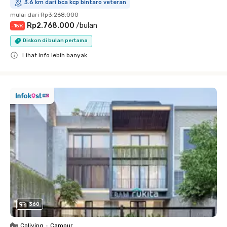
3.6 km dari bca kcp bintaro veteran
mulai dari
Rp3.268.000
Rp2.768.000
/
bulan
-
15
%
Diskon di bulan pertama
Lihat info lebih banyak
Close
360
Coliving
•
Campur