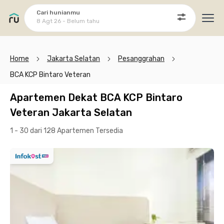
Cari hunianmu
8 Agt 26 - Belum tahu
Ope
Home
Jakarta Selatan
Pesanggrahan
BCA KCP Bintaro Veteran
Apartemen Dekat BCA KCP Bintaro
Veteran Jakarta Selatan
1 - 30 dari 128 Apartemen
Tersedia