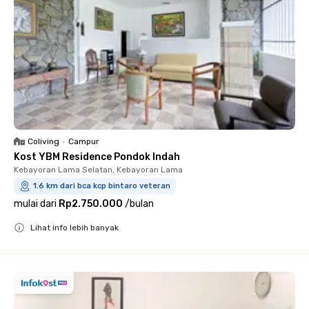
Coliving
•
Campur
Kost YBM Residence Pondok Indah
Kebayoran Lama Selatan, Kebayoran Lama
1.6 km dari bca kcp bintaro veteran
mulai dari
Rp2.750.000
/
bulan
Lihat info lebih banyak
Close