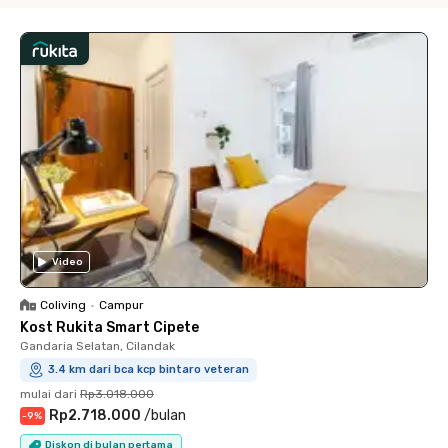
Video
Coliving
•
Campur
Kost Rukita Smart Cipete
Gandaria Selatan, Cilandak
3.4 km dari bca kcp bintaro veteran
mulai dari
Rp3.018.000
Rp2.718.000
/
bulan
-
9
%
Diskon di bulan pertama