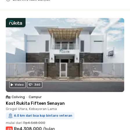
Close
Video
360
Coliving
•
Campur
Kost Rukita Fifteen Senayan
Grogol Utara, Kebayoran Lama
6.0 km dari bca kcp bintaro veteran
mulai dari
Rp4.568.000
Rp4.308.000
/
bulan
-
5
%