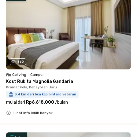
360
Coliving
•
Campur
Kost Rukita Magnolia Gandaria
Kramat Pela, Kebayoran Baru
3.4 km dari bca kcp bintaro veteran
mulai dari
Rp6.618.000
/
bulan
Lihat info lebih banyak
Close