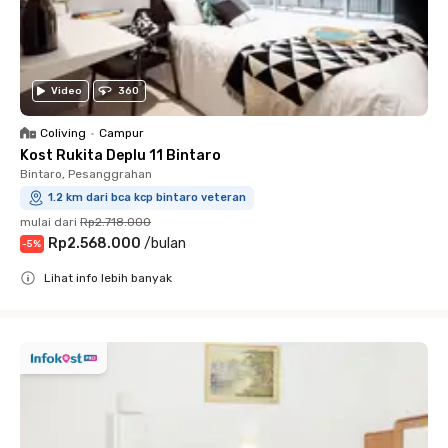
Video
360
Coliving
•
Campur
Kost Rukita Deplu 11 Bintaro
Bintaro, Pesanggrahan
1.2 km dari bca kcp bintaro veteran
mulai dari
Rp2.718.000
Rp2.568.000
/
bulan
-
5
%
Lihat info lebih banyak
Close