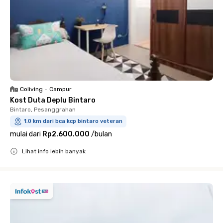
Coliving
•
Campur
Kost Duta Deplu Bintaro
Bintaro, Pesanggrahan
1.0 km dari bca kcp bintaro veteran
mulai dari
Rp2.600.000
/
bulan
Lihat info lebih banyak
Close