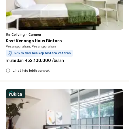
Coliving
•
Campur
Kost Kenanga Haus Bintaro
Pesanggrahan, Pesanggrahan
373 m dari bca kcp bintaro veteran
mulai dari
Rp2.100.000
/
bulan
Lihat info lebih banyak
Close