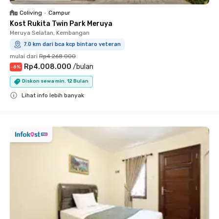
Coliving
•
Campur
Kost Rukita Twin Park Meruya
Meruya Selatan, Kembangan
7.0 km dari bca kcp bintaro veteran
mulai dari
Rp4.268.000
Rp4.008.000
/
bulan
-
6
%
Diskon sewa min. 12 Bulan
Lihat info lebih banyak
Close