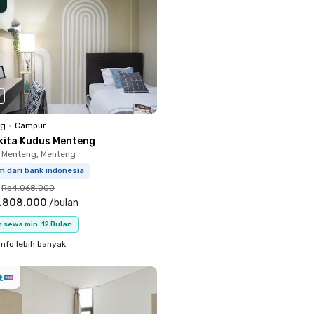
ng
•
Campur
kita Kudus Menteng
 Menteng, Menteng
m dari bank indonesia
Rp4.068.000
.808.000
/
bulan
 sewa min. 12 Bulan
info lebih banyak