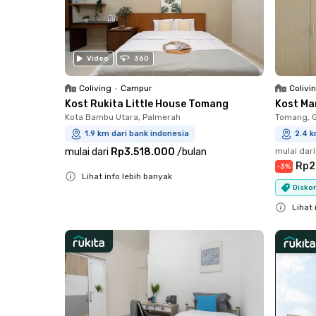
Video
360
Coliving
•
Campur
Colivi
Kost Rukita Little House Tomang
Kost Ma
Kota Bambu Utara, Palmerah
Tomang, 
1.9 km dari bank indonesia
2.4 k
mulai dari
Rp3.518.000
/
bulan
mulai dari
Rp2
-
3
%
Lihat info lebih banyak
Diskon
Close
Lihat 
Close