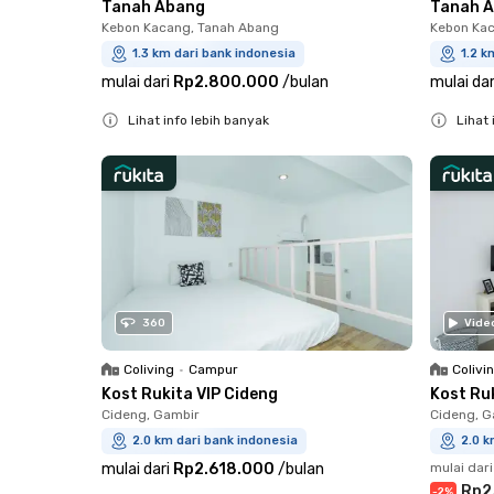
Tanah Abang
Tanah 
Kebon Kacang, Tanah Abang
Kebon Kac
1.3 km dari bank indonesia
1.2 k
mulai dari
Rp2.800.000
/
bulan
mulai dar
Lihat info lebih banyak
Lihat 
Close
Close
360
Vide
Coliving
•
Campur
Colivi
Kost Rukita VIP Cideng
Kost Ru
Cideng, Gambir
Cideng, G
2.0 km dari bank indonesia
2.0 k
mulai dari
Rp2.618.000
/
bulan
mulai dari
Rp2
-
2
%