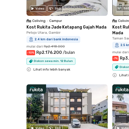
36
Video
360
Coliving
•
Campur
Colivi
Kost Rukita Jade Ketapang Gajah Mada
Kost Ru
Petojo Utara, Gambir
Mada
Taman Sar
2.4 km dari bank indonesia
2.5 k
mulai dari
Rp2.418.000
Rp2.176.200
/
bulan
mulai dari
-
10
%
Rp3
-
7
%
Diskon sewa min. 12 Bulan
Diskon
Lihat info lebih banyak
Lihat 
Close
Close
Video
360
Vide