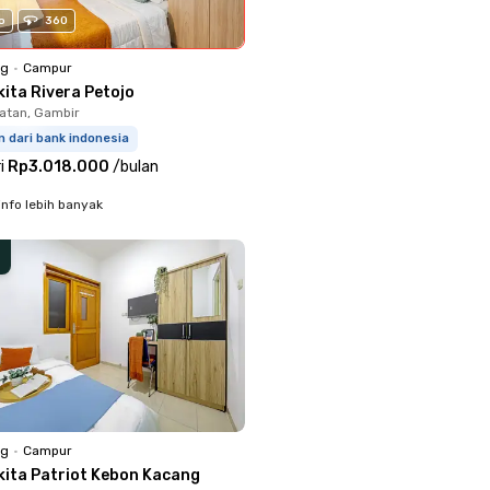
o
360
ng
•
Campur
ita Rivera Petojo
latan, Gambir
m dari bank indonesia
i
Rp3.018.000
/
bulan
info lebih banyak
ng
•
Campur
kita Patriot Kebon Kacang