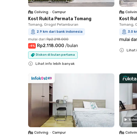
Coliving
•
Campur
Colivi
Kost Rukita Permata Tomang
Kost Ru
Tomang, Grogol Petamburan
Tomang, 
2.9 km dari bank indonesia
3.0 k
mulai dari
Rp2.218.000
mulai dar
Rp2.118.000
/
bulan
-
4
%
Lihat 
Diskon di bulan pertama
Close
Lihat info lebih banyak
Close
Vide
Coliving
•
Campur
Colivi