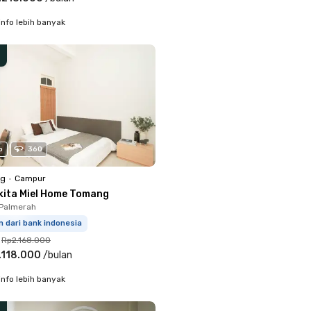
info lebih banyak
o
360
ng
•
Campur
kita Miel Home Tomang
 Palmerah
m dari bank indonesia
Rp2.168.000
.118.000
/
bulan
info lebih banyak