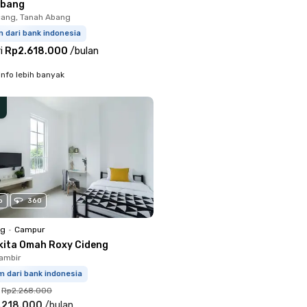
Abang
ang, Tanah Abang
m dari bank indonesia
i
Rp2.618.000
/
bulan
info lebih banyak
o
360
ng
•
Campur
kita Omah Roxy Cideng
ambir
m dari bank indonesia
Rp2.268.000
.218.000
/
bulan