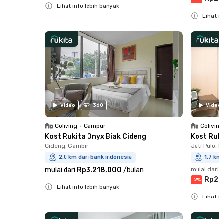
Lihat info lebih banyak
Lihat 
Close
Close
Video
360
Vide
Coliving
•
Campur
Colivi
Kost Rukita Onyx Biak Cideng
Kost Ru
Cideng, Gambir
Jati Pulo,
2.0 km dari bank indonesia
1.7 k
mulai dari
Rp3.218.000
/
bulan
mulai dari
Rp2
-
2
%
Lihat info lebih banyak
Lihat 
Close
Close