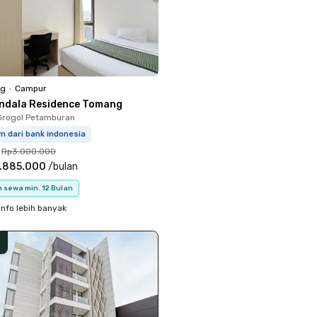
ng
•
Campur
ndala Residence Tomang
Grogol Petamburan
m dari bank indonesia
Rp3.000.000
.885.000
/
bulan
 sewa min. 12 Bulan
info lebih banyak