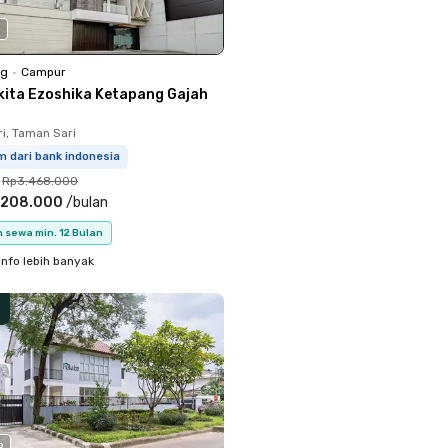
0
ng
•
Campur
kita Ezoshika Ketapang Gajah
i, Taman Sari
m dari bank indonesia
Rp3.468.000
.208.000
/
bulan
 sewa min. 12 Bulan
info lebih banyak
o