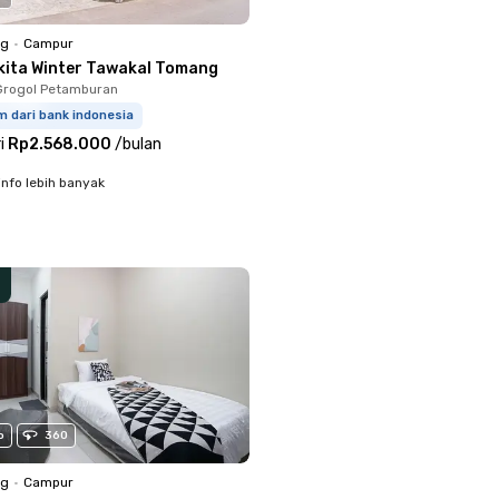
ng
•
Campur
kita Winter Tawakal Tomang
Grogol Petamburan
m dari bank indonesia
i
Rp2.568.000
/
bulan
info lebih banyak
o
360
ng
•
Campur