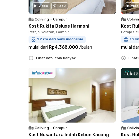
Video
360
Vide
Coliving
•
Campur
Colivi
Kost Rukita Deluxe Harmoni
Kost Ruk
Petojo Selatan, Gambir
Petojo Se
1.2 km dari bank indonesia
1.2 k
mulai dari
Rp4.368.000
/
bulan
mulai dar
Lihat info lebih banyak
Lihat 
Close
Close
Coliving
•
Campur
Colivi
Kost Nusantara Indah Kebon Kacang
Kost Ru