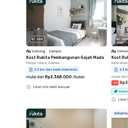
360
360
Coliving
•
Campur
Colivi
Kost Rukita Pembangunan Gajah Mada
Kost Ru
Petojo Utara, Gambir
Kelurahan
2.2 km dari bank indonesia
2.3 k
mulai dari
Rp2.368.000
/
bulan
mulai dari
Rp3
-
6
%
Lihat info lebih banyak
Diskon
Close
Lihat 
Close