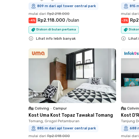
809 m dari apl tower central park
815 m
mulai dari
Rp2.218.000
mulai dari
Rp2.118.000
/
bulan
Rp2
-
4
%
-
3
%
Diskon di bulan pertama
Diskon
Lihat info lebih banyak
Lihat 
Close
Close
360
Coliving
•
Campur
Colivi
Kost Uma Kost Topaz Tawakal Tomang
Kost D'
Tomang, Grogol Petamburan
Tanjung D
885 m dari apl tower central park
688 m
mulai dari
Rp2.018.000
mulai dari