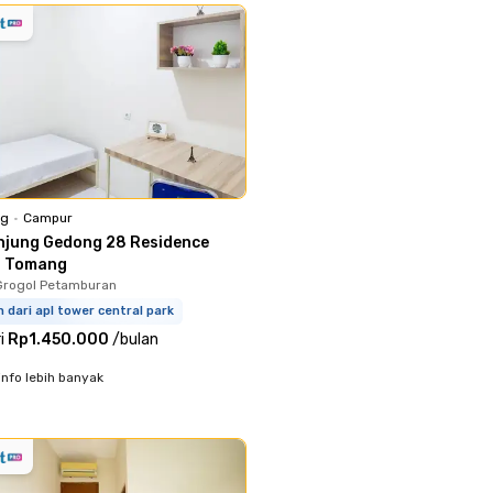
ng
•
Campur
njung Gedong 28 Residence
l Tomang
Grogol Petamburan
 dari apl tower central park
i
Rp1.450.000
/
bulan
info lebih banyak