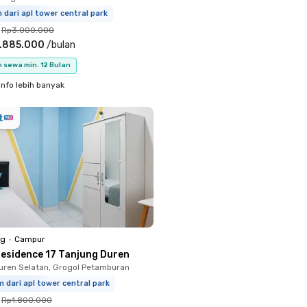
 dari apl tower central park
Rp3.000.000
.885.000
/
bulan
 sewa min. 12 Bulan
info lebih banyak
ng
•
Campur
Residence 17 Tanjung Duren
uren Selatan, Grogol Petamburan
 dari apl tower central park
Rp1.800.000