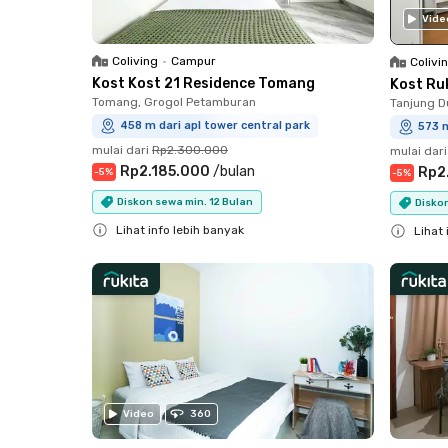
Vide
Coliving
•
Campur
Colivi
Kost Kost 21 Residence Tomang
Kost Ru
Tomang, Grogol Petamburan
Tanjung D
458 m dari apl tower central park
573 m
mulai dari
Rp2.300.000
mulai dari
Rp2.185.000
/
bulan
Rp2
-
5
%
-
5
%
Diskon sewa min. 12 Bulan
Disko
Lihat info lebih banyak
Lihat 
Close
Close
Video
360