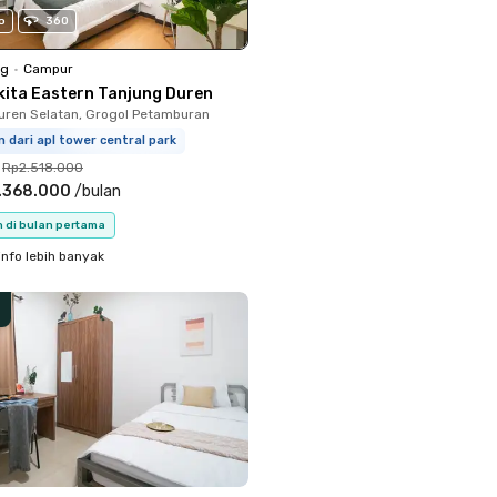
o
360
ng
•
Campur
kita Eastern Tanjung Duren
uren Selatan, Grogol Petamburan
 dari apl tower central park
Rp2.518.000
.368.000
/
bulan
n di bulan pertama
info lebih banyak