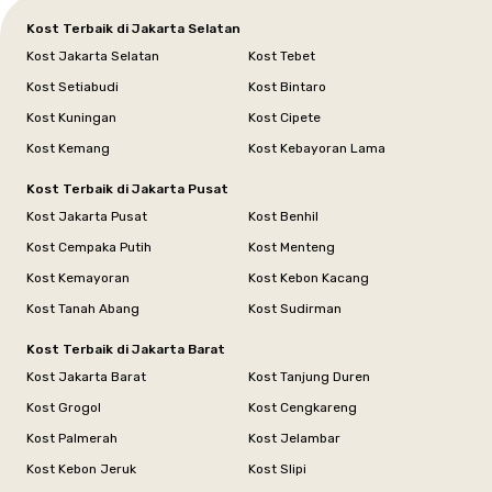
Kost Terbaik di Jakarta Selatan
Kost Jakarta Selatan
Kost Tebet
Kost Setiabudi
Kost Bintaro
Kost Kuningan
Kost Cipete
Kost Kemang
Kost Kebayoran Lama
Kost Terbaik di Jakarta Pusat
Kost Jakarta Pusat
Kost Benhil
Kost Cempaka Putih
Kost Menteng
Kost Kemayoran
Kost Kebon Kacang
Kost Tanah Abang
Kost Sudirman
Kost Terbaik di Jakarta Barat
Kost Jakarta Barat
Kost Tanjung Duren
Kost Grogol
Kost Cengkareng
Kost Palmerah
Kost Jelambar
Kost Kebon Jeruk
Kost Slipi