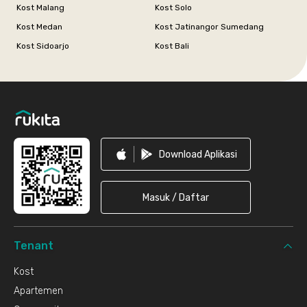
Kost Malang
Kost Solo
Kost Medan
Kost Jatinangor Sumedang
Kost Sidoarjo
Kost Bali
Footer
Download Aplikasi
Masuk / Daftar
Tenant
Kost
Apartemen