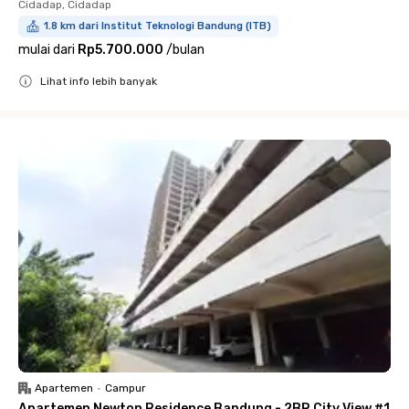
Cidadap, Cidadap
1.8 km dari Institut Teknologi Bandung (ITB)
mulai dari
Rp5.700.000
/
bulan
Lihat info lebih banyak
Close
Apartemen
•
Campur
Apartemen Newton Residence Bandung - 2BR City View #1