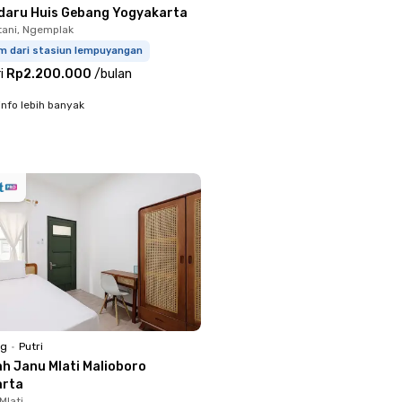
daru Huis Gebang Yogyakarta
ani, Ngemplak
km dari stasiun lempuyangan
i
Rp2.200.000
/
bulan
info lebih banyak
ng
•
Putri
ah Janu Mlati Malioboro
arta
Mlati