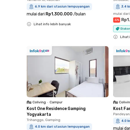
6.9 km dari stasiun lempuyangan
3.4 
mulai dari
Rp1.300.000
/
bulan
mulai dari
Rp1
-
5
%
Lihat info lebih banyak
Diskon
Close
Lihat 
Close
Coliving
•
Campur
Colivi
Kost One Residence Gamping
Kost Fa
Yogyakarta
Pandeyan,
Trihanggo, Gamping
4.0 
4.0 km dari stasiun lempuyangan
mulai dar