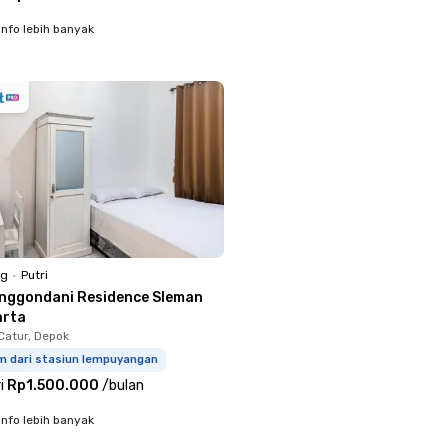
info lebih banyak
ng
•
Putri
inggondani Residence Sleman
arta
atur, Depok
km dari stasiun lempuyangan
i
Rp1.500.000
/
bulan
info lebih banyak