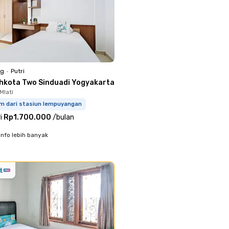
ng
•
Putri
hkota Two Sinduadi Yogyakarta
Mlati
km dari stasiun lempuyangan
i
Rp1.700.000
/
bulan
info lebih banyak