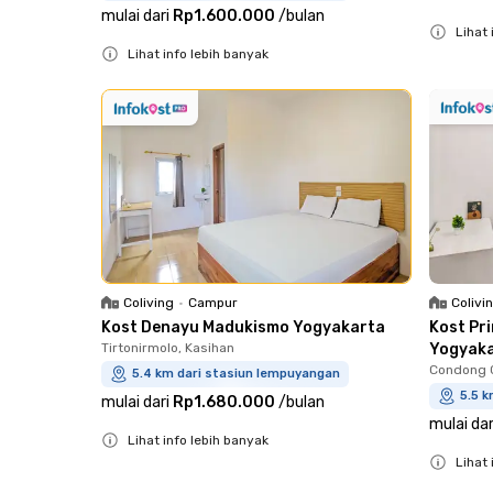
mulai dari
Rp1.600.000
/
bulan
Lihat 
Lihat info lebih banyak
Close
Close
Colivi
Coliving
•
Campur
Kost Pr
Kost Denayu Madukismo Yogyakarta
Yogyak
Tirtonirmolo, Kasihan
Condong C
5.4 km dari stasiun lempuyangan
5.5 
mulai dari
Rp1.680.000
/
bulan
mulai dar
Lihat info lebih banyak
Lihat 
Close
Close