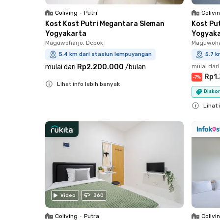
Coliving
•
Putri
Colivi
Kost Kost Putri Megantara Sleman
Kost Pu
Yogyakarta
Yogyak
Maguwoharjo, Depok
Maguwoha
5.4 km dari stasiun lempuyangan
5.7 
mulai dari
Rp2.200.000
/
bulan
mulai dari
Rp1
-
7
%
Lihat info lebih banyak
Diskon
Close
Lihat 
Close
Video
360
Coliving
•
Putra
Colivi