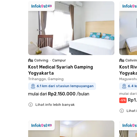
Coliving
•
Campur
Colivi
Kost Medical Syariah Gamping
Kost Ri
Yogyakarta
Yogyak
Trihanggo, Gamping
Maguwoha
6.1 km dari stasiun lempuyangan
6.4 
mulai dari
Rp2.150.000
/
bulan
mulai dari
Rp1
-
5
%
Lihat info lebih banyak
Lihat 
Close
Close