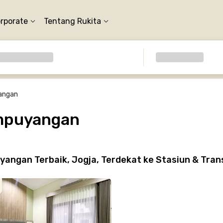
orporate
Tentang Rukita
angan
empuyangan
angan Terbaik, Jogja, Terdekat ke Stasiun & Tra