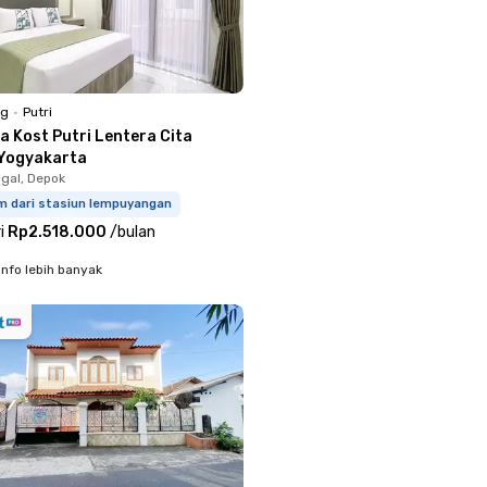
ng
•
Putri
a Kost Putri Lentera Cita
Yogyakarta
gal, Depok
km dari stasiun lempuyangan
i
Rp2.518.000
/
bulan
info lebih banyak