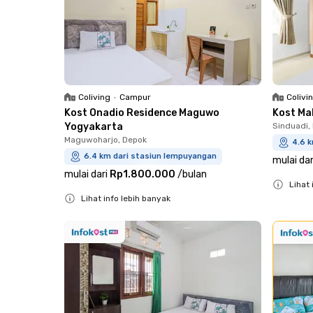
Coliving
•
Campur
Colivi
Kost Onadio Residence Maguwo
Kost Ma
Yogyakarta
Sinduadi, 
Maguwoharjo, Depok
4.6 
6.4 km dari stasiun lempuyangan
mulai dar
mulai dari
Rp1.800.000
/
bulan
Lihat 
Lihat info lebih banyak
Close
Close