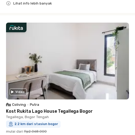
Lihat info lebih banyak
Close
Video
Coliving
•
Putra
Kost Rukita Lago House Tegallega Bogor
Tegallega, Bogor Tengah
2.2 km dari stasiun bogor
mulai dari
Rp2.068.000