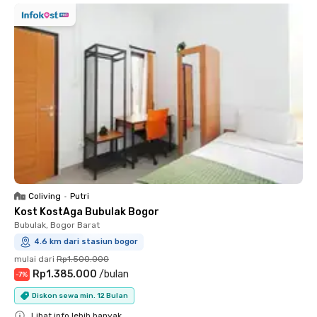
Coliving
•
Putri
Kost KostAga Bubulak Bogor
Bubulak, Bogor Barat
4.6 km dari stasiun bogor
mulai dari
Rp1.500.000
Rp1.385.000
/
bulan
-
7
%
Diskon sewa min. 12 Bulan
Lihat info lebih banyak