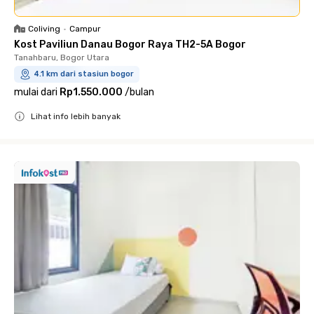
Coliving
•
Campur
Kost Paviliun Danau Bogor Raya TH2-5A Bogor
Tanahbaru, Bogor Utara
4.1 km dari stasiun bogor
mulai dari
Rp1.550.000
/
bulan
Lihat info lebih banyak
Close