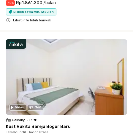
Rp1.861.200
/
bulan
-
10
%
Diskon sewa min. 12 Bulan
Lihat info lebih banyak
Close
Video
360
Coliving
•
Putri
Kost Rukita Bareja Bogor Baru
Tegalgundil, Bogor Utara