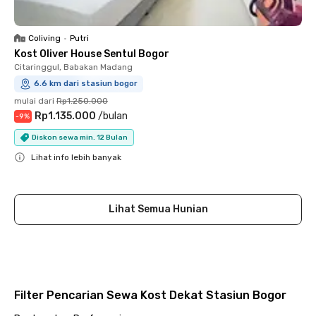
Coliving
•
Putri
Kost Oliver House Sentul Bogor
Citaringgul, Babakan Madang
6.6 km dari stasiun bogor
mulai dari
Rp1.250.000
Rp1.135.000
/
bulan
-
9
%
Diskon sewa min. 12 Bulan
Lihat info lebih banyak
Close
Lihat Semua Hunian
Filter Pencarian Sewa Kost Dekat Stasiun Bogor