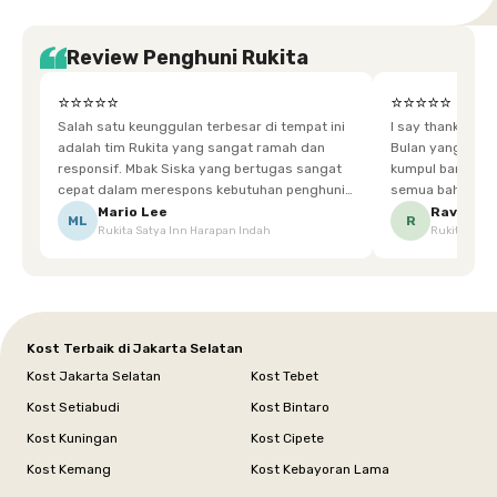
Review Penghuni Rukita
⭐⭐⭐⭐⭐
⭐⭐⭐⭐⭐
Salah satu keunggulan terbesar di tempat ini
I say thankyou s
adalah tim Rukita yang sangat ramah dan
Bulan yang super happy! banyak tem
responsif. Mbak Siska yang bertugas sangat
kumpul bareng mak
cepat dalam merespons kebutuhan penghuni.
semua bahagia ad
Ketika saya meminta keset karena sempat
mgkn saran dari air aja & kebersihan lebih di
Mario Lee
Ravena
ML
R
Rukita Satya Inn Harapan Indah
Rukita Dimi
terpeleset, permintaan tersebut langsung
tingkatka
dipenuhi dengan cepat. Terima kasih Mbak
Siska.
Kost Terbaik di Jakarta Selatan
Kost Jakarta Selatan
Kost Tebet
Kost Setiabudi
Kost Bintaro
Kost Kuningan
Kost Cipete
Kost Kemang
Kost Kebayoran Lama