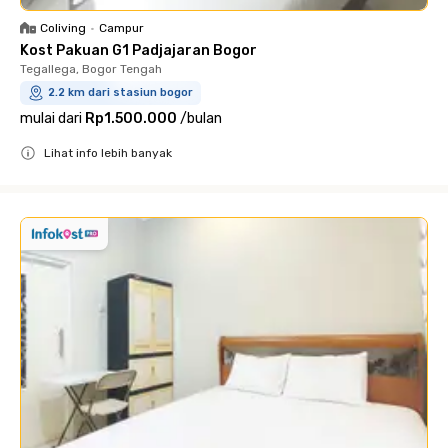
Coliving
•
Campur
Kost Pakuan G1 Padjajaran Bogor
Tegallega, Bogor Tengah
2.2 km dari stasiun bogor
mulai dari
Rp1.500.000
/
bulan
Lihat info lebih banyak
Close