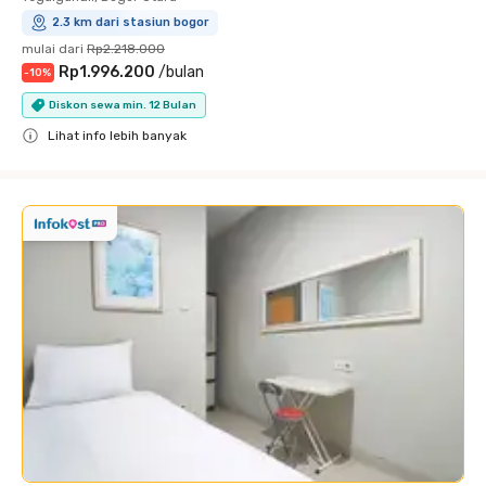
2.3 km dari stasiun bogor
mulai dari
Rp2.218.000
Rp1.996.200
/
bulan
-
10
%
Diskon sewa min. 12 Bulan
Lihat info lebih banyak
Close