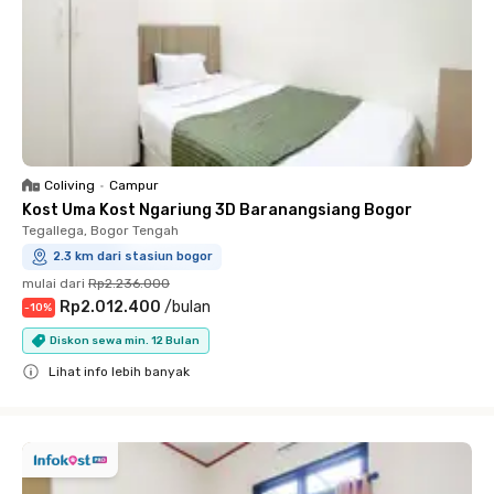
Coliving
•
Campur
Kost Uma Kost Ngariung 3D Baranangsiang Bogor
Tegallega, Bogor Tengah
2.3 km dari stasiun bogor
mulai dari
Rp2.236.000
Rp2.012.400
/
bulan
-
10
%
Diskon sewa min. 12 Bulan
Lihat info lebih banyak
Close