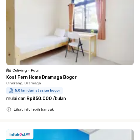
Coliving
•
Putri
Kost Fern Home Dramaga Bogor
Ciherang, Dramaga
5.0 km dari stasiun bogor
mulai dari
Rp850.000
/
bulan
Lihat info lebih banyak
Close