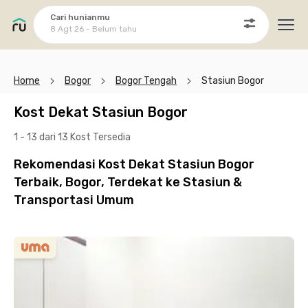
Cari hunianmu
8 Agt 26 - Belum tahu
Ope
Home
Bogor
Bogor Tengah
Stasiun Bogor
Kost Dekat Stasiun Bogor
1 - 13 dari 13 Kost
Tersedia
Rekomendasi Kost Dekat Stasiun Bogor
Terbaik, Bogor, Terdekat ke Stasiun &
Transportasi Umum