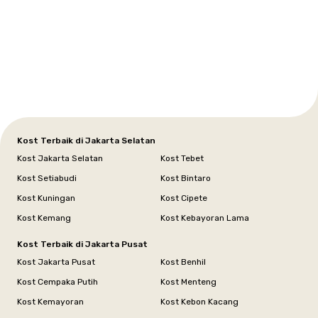
Setiabudi
Cilandak
Depok
Kemanggisan
Semarang
Medan
Tangerang
Bali
Yogyakarta
Jakarta
Jakarta
Jawa
Jakarta
Jawa
Sumatera
Selatan
Banten
Selatan
Barat
Barat
Bali
Yogyakarta
Tengah
Utara
Kost Terbaik di Jakarta Selatan
Kost Jakarta Selatan
Kost Tebet
Kost Setiabudi
Kost Bintaro
Kost Kuningan
Kost Cipete
Kost Kemang
Kost Kebayoran Lama
Kost Terbaik di Jakarta Pusat
Kost Jakarta Pusat
Kost Benhil
Kost Cempaka Putih
Kost Menteng
Kost Kemayoran
Kost Kebon Kacang