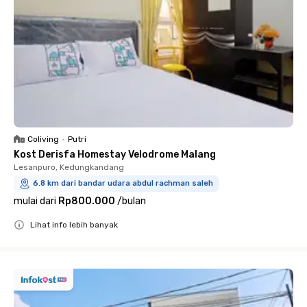
Coliving
•
Putri
Kost Derisfa Homestay Velodrome Malang
Lesanpuro, Kedungkandang
6.8 km dari bandar udara abdul rachman saleh
mulai dari
Rp800.000
/
bulan
Lihat info lebih banyak
Close