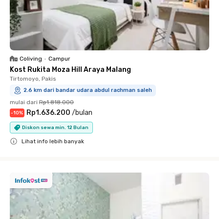
Coliving
•
Campur
Kost Rukita Moza Hill Araya Malang
Tirtomoyo, Pakis
2.6 km dari bandar udara abdul rachman saleh
mulai dari
Rp1.818.000
Rp1.636.200
/
bulan
-
10
%
Diskon sewa min. 12 Bulan
Lihat info lebih banyak
Close