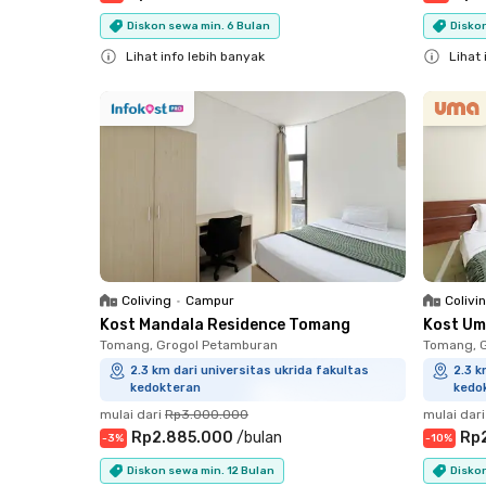
Diskon sewa min. 6 Bulan
Diskon
Lihat info lebih banyak
Lihat 
Close
Close
Coliving
•
Campur
Colivi
Kost Mandala Residence Tomang
Kost Um
Tomang, Grogol Petamburan
Tomang, 
2.3 km dari universitas ukrida fakultas
2.3 k
kedokteran
kedo
mulai dari
Rp3.000.000
mulai dari
Rp2.885.000
/
bulan
Rp
-
3
%
-
10
%
Diskon sewa min. 12 Bulan
Diskon