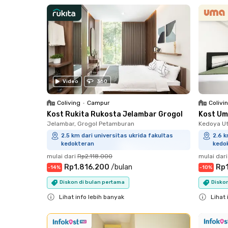
Close
Video
360
Coliving
•
Campur
Colivi
Kost Rukita Rukosta Jelambar Grogol
Kost Um
Jelambar, Grogol Petamburan
Kedoya Ut
2.5 km dari universitas ukrida fakultas
2.6 k
kedokteran
kedo
mulai dari
Rp2.118.000
mulai dari
Rp1.816.200
/
bulan
Rp
-
14
%
-
10
%
Diskon di bulan pertama
Diskon
Lihat info lebih banyak
Lihat 
Close
Close