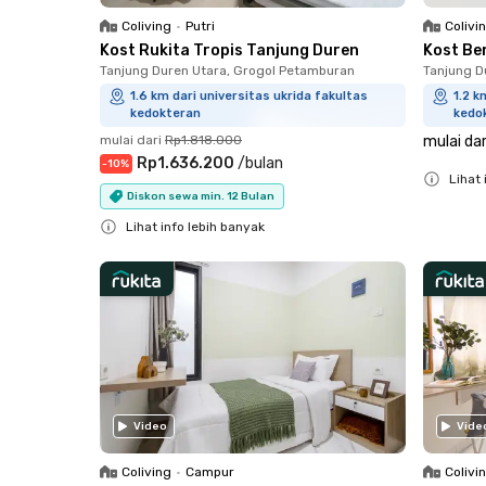
Coliving
•
Putri
Colivi
Kost Rukita Tropis Tanjung Duren
Kost Be
Tanjung Duren Utara, Grogol Petamburan
Tanjung D
1.6 km dari universitas ukrida fakultas
1.2 k
kedokteran
kedo
mulai dari
Rp1.818.000
mulai dar
Rp1.636.200
/
bulan
-
10
%
Lihat 
Diskon sewa min. 12 Bulan
Close
Lihat info lebih banyak
Close
Video
Vide
Coliving
•
Campur
Colivi