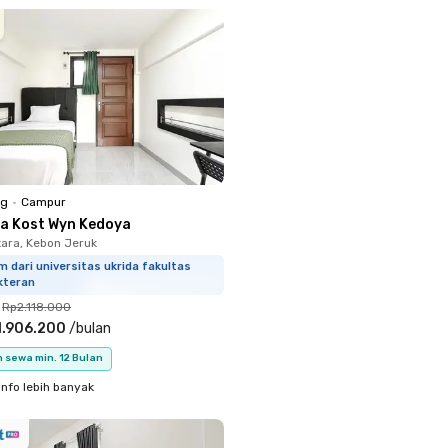
ng
•
Campur
a Kost Wyn Kedoya
ara, Kebon Jeruk
m dari universitas ukrida fakultas
kteran
Rp2.118.000
1.906.200
/
bulan
 sewa min. 12 Bulan
info lebih banyak