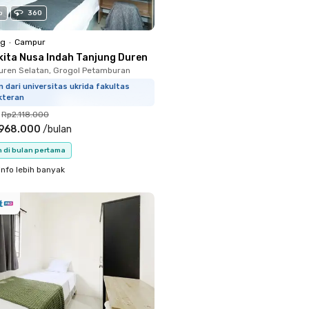
o
360
ng
•
Campur
kita Nusa Indah Tanjung Duren
uren Selatan, Grogol Petamburan
m dari universitas ukrida fakultas
kteran
Rp2.118.000
.968.000
/
bulan
n di bulan pertama
info lebih banyak