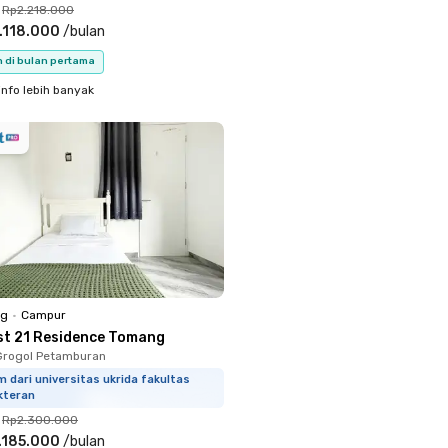
Rp2.218.000
.118.000
/
bulan
n di bulan pertama
info lebih banyak
ng
•
Campur
st 21 Residence Tomang
Grogol Petamburan
m dari universitas ukrida fakultas
kteran
Rp2.300.000
.185.000
/
bulan