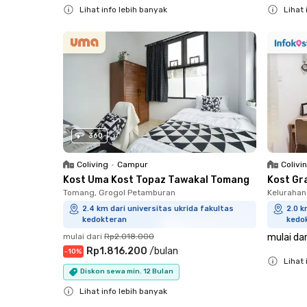
Lihat info lebih banyak
Lihat 
Close
Close
360
Coliving
•
Campur
Colivi
Kost Uma Kost Topaz Tawakal Tomang
Kost Gr
Tomang, Grogol Petamburan
Kelurahan
2.4 km dari universitas ukrida fakultas
2.0 k
kedokteran
kedo
mulai dari
Rp2.018.000
mulai dar
Rp1.816.200
/
bulan
-
10
%
Lihat 
Diskon sewa min. 12 Bulan
Close
Lihat info lebih banyak