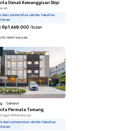
ita Denali Kemanggisan Slipi
merah
m dari universitas ukrida fakultas
kteran
i
Rp1.668.000
/
bulan
info lebih banyak
o
360
ng
•
Campur
kita Permata Tomang
Grogol Petamburan
m dari universitas ukrida fakultas
kteran