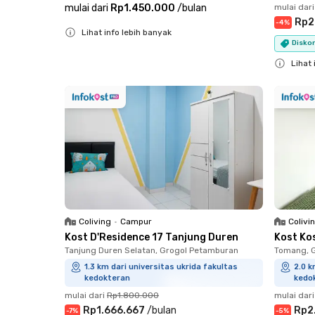
mulai dari
Rp1.450.000
/
bulan
mulai dari
Rp2
-
4
%
Lihat info lebih banyak
Disko
Close
Lihat 
Close
Coliving
•
Campur
Colivi
Kost D'Residence 17 Tanjung Duren
Kost Ko
Tanjung Duren Selatan, Grogol Petamburan
Tomang, 
1.3 km dari universitas ukrida fakultas
2.0 k
kedokteran
kedo
mulai dari
Rp1.800.000
mulai dari
Rp1.666.667
/
bulan
Rp2
-
7
%
-
5
%