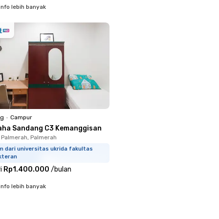
info lebih banyak
ng
•
Campur
aha Sandang C3 Kemanggisan
 Palmerah, Palmerah
m dari universitas ukrida fakultas
kteran
i
Rp1.400.000
/
bulan
info lebih banyak