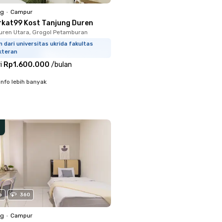
ng
•
Campur
rkat99 Kost Tanjung Duren
uren Utara, Grogol Petamburan
m dari universitas ukrida fakultas
kteran
i
Rp1.600.000
/
bulan
info lebih banyak
o
360
ng
•
Campur