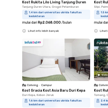
Kost Rukita Lilo Living Tanjung Duren
Kost Ruk
Tanjung Duren Utara, Grogol Petamburan
Slipi, Pal
1.4 km dari universitas ukrida fakultas
1.5 k
kedokteran
kedo
mulai dari
Rp2.068.000
/
bulan
mulai dar
Lihat info lebih banyak
Lihat 
Close
Close
Vide
Coliving
•
Campur
Colivi
Kost Gracia Kost Asia Baru Duri Kepa
Kost Ru
Duri Kepa, Kebon Jeruk
Tomang, 
1.6 km dari universitas ukrida fakultas
2.4 k
kedokteran
kedo