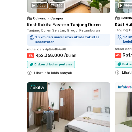
Video
360
Vide
Colivi
Coliving
•
Campur
Kost Ru
Kost Rukita Eastern Tanjung Duren
Tanjung D
Tanjung Duren Selatan, Grogol Petamburan
1.3 k
1.3 km dari universitas ukrida fakultas
kedo
kedokteran
mulai dari
mulai dari
Rp2.518.000
Rp1
Rp2.368.000
/
bulan
-
7
%
-
5
%
Disko
Diskon di bulan pertama
Lihat 
Lihat info lebih banyak
Close
Close