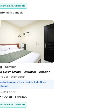
 sewa min. 12 Bulan
info lebih banyak
ng
•
Campur
a Kost Azani Tawakal Tomang
Grogol Petamburan
m dari universitas ukrida fakultas
kteran
Rp2.436.000
2.192.400
/
bulan
 sewa min. 12 Bulan