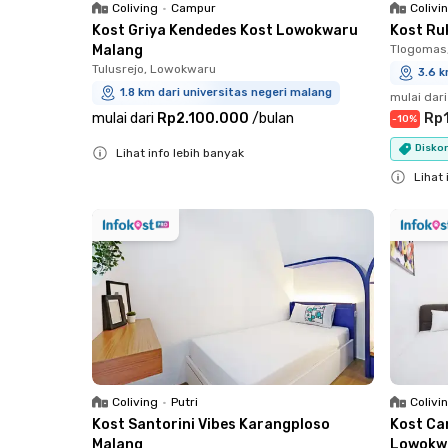
Coliving
•
Campur
Colivi
Kost Griya Kendedes Kost Lowokwaru
Kost Ru
Malang
Tlogomas
Tulusrejo, Lowokwaru
3.6 k
1.8 km dari universitas negeri malang
mulai dari
mulai dari
Rp2.100.000
/
bulan
Rp
-
10
%
Diskon
Lihat info lebih banyak
Close
Lihat 
Close
Coliving
•
Putri
Colivi
Kost Santorini Vibes Karangploso
Kost Ca
Malang
Lowokw