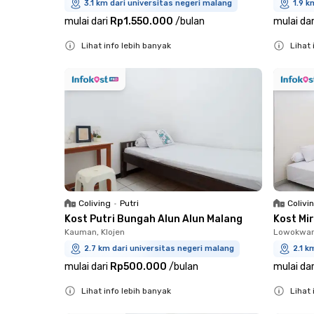
3.1 km dari universitas negeri malang
1.9 k
mulai dari
Rp1.550.000
/
bulan
mulai dar
Lihat info lebih banyak
Lihat 
Close
Close
Coliving
•
Putri
Colivi
Kost Putri Bungah Alun Alun Malang
Kost Mi
Kauman, Klojen
Lowokwar
2.7 km dari universitas negeri malang
2.1 k
mulai dari
Rp500.000
/
bulan
mulai dar
Lihat info lebih banyak
Lihat 
Close
Close