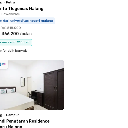
ng
•
Putra
kita Tlogomas Malang
, Lowokwaru
m dari universitas negeri malang
Rp1.518.000
1.366.200
/
bulan
 sewa min. 12 Bulan
info lebih banyak
ng
•
Campur
ndi Penataran Residence
aru Malang