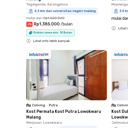
Tegalgondo, Karangploso
Mojolang
4.3 km dari universitas negeri malang
3.0 k
mulai dari
Rp1.500.000
mulai dar
Rp1.385.000
/
bulan
-
7
%
Lihat 
Diskon sewa min. 12 Bulan
Close
Lihat info lebih banyak
Close
Coliving
•
Putra
Colivi
Kost Permata Kost Putra Lowokwaru
Kost Du
Malang
Lowokw
Merjosari, Lowokwaru
Jatimuly