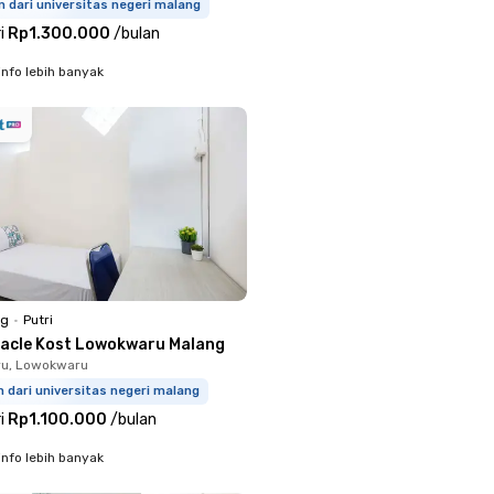
m dari universitas negeri malang
i
Rp1.300.000
/
bulan
info lebih banyak
ng
•
Putri
racle Kost Lowokwaru Malang
u, Lowokwaru
m dari universitas negeri malang
i
Rp1.100.000
/
bulan
info lebih banyak