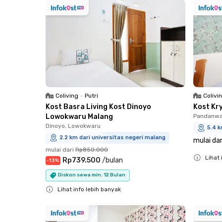
Coliving
•
Putri
Colivi
Kost Basra Living Kost Dinoyo
Kost Kr
Lowokwaru Malang
Pandanwan
Dinoyo, Lowokwaru
5.4 k
2.2 km dari universitas negeri malang
mulai dar
mulai dari
Rp850.000
Lihat 
Rp739.500
/
bulan
-
13
%
Close
Diskon sewa min. 12 Bulan
Lihat info lebih banyak
Close