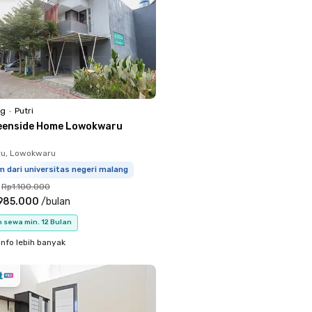
ng
•
Putri
eenside Home Lowokwaru
u, Lowokwaru
m dari universitas negeri malang
Rp1.100.000
985.000
/
bulan
 sewa min. 12 Bulan
info lebih banyak