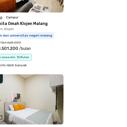
ng
•
Campur
kita Omah Klojen Malang
m, Klojen
m dari universitas negeri malang
Rp1.668.000
.501.200
/
bulan
 sewa min. 12 Bulan
info lebih banyak
o