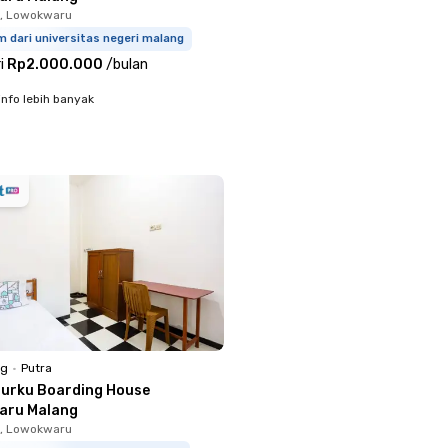
u, Lowokwaru
m dari universitas negeri malang
i
Rp2.000.000
/
bulan
info lebih banyak
ng
•
Putra
lurku Boarding House
aru Malang
o, Lowokwaru