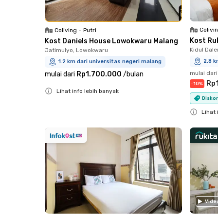
Colivi
Coliving
•
Putri
Kost Ru
Kost Daniels House Lowokwaru Malang
Kidul Dale
Jatimulyo, Lowokwaru
2.8 k
1.2 km dari universitas negeri malang
mulai dari
mulai dari
Rp1.700.000
/
bulan
Rp1
-
10
%
Lihat info lebih banyak
Diskon
Close
Lihat 
Close
Vide