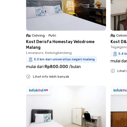
Coliving
•
Putri
Colivi
Kost Derisfa Homestay Velodrome
Kost D&
Malang
Tegalgond
Lesanpuro, Kedungkandang
5.4 k
5.3 km dari universitas negeri malang
mulai dar
mulai dari
Rp800.000
/
bulan
Lihat 
Lihat info lebih banyak
Close
Close