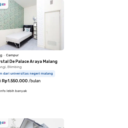
ng
•
Campur
ystal De Palace Araya Malang
gi, Blimbing
m dari universitas negeri malang
i
Rp1.550.000
/
bulan
info lebih banyak