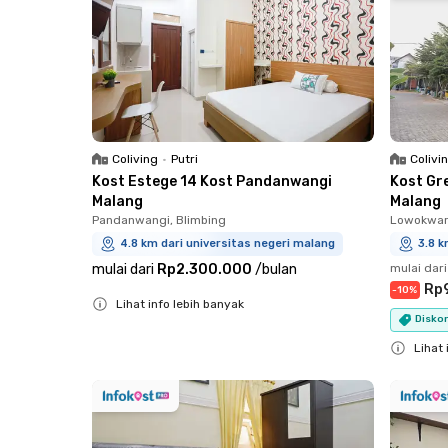
Coliving
•
Putri
Colivi
Kost Estege 14 Kost Pandanwangi
Kost Gr
Malang
Malang
Pandanwangi, Blimbing
Lowokwar
4.8 km dari universitas negeri malang
3.8 k
mulai dari
Rp2.300.000
/
bulan
mulai dari
Rp
-
10
%
Lihat info lebih banyak
Diskon
Close
Lihat 
Close