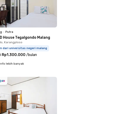
ng
•
Putra
D House Tegalgondo Malang
o, Karangploso
m dari universitas negeri malang
i
Rp1.300.000
/
bulan
info lebih banyak