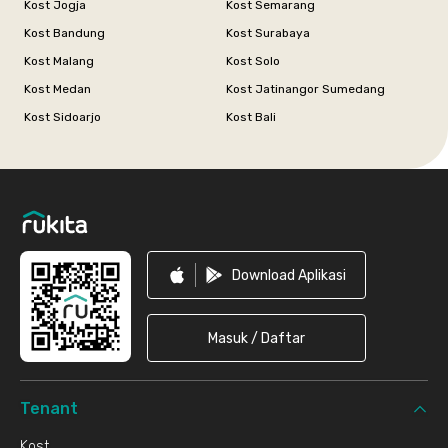
Kost Jogja
Kost Semarang
Kost Bandung
Kost Surabaya
Kost Malang
Kost Solo
Kost Medan
Kost Jatinangor Sumedang
Kost Sidoarjo
Kost Bali
Footer
Download Aplikasi
Masuk / Daftar
Tenant
Kost