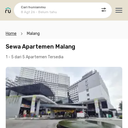
Cari hunianmu
8 Agt 26 - Belum tahu
Ope
Home
Malang
Sewa Apartemen Malang
1 - 5 dari 5 Apartemen
Tersedia