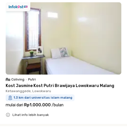
Coliving
•
Putri
Kost Jasmine Kost Putri Brawijaya Lowokwaru Malang
Ketawanggede, Lowokwaru
1.3 km dari universitas islam malang
mulai dari
Rp1.000.000
/
bulan
Lihat info lebih banyak
Close