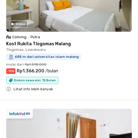
Video
Coliving
•
Putra
Kost Rukita Tlogomas Malang
Tlogomas, Lowokwaru
688 m dari universitas islam malang
mulai dari
Rp1.518.000
Rp1.366.200
/
bulan
-
10
%
Diskon sewa min. 12 Bulan
Lihat info lebih banyak
Close