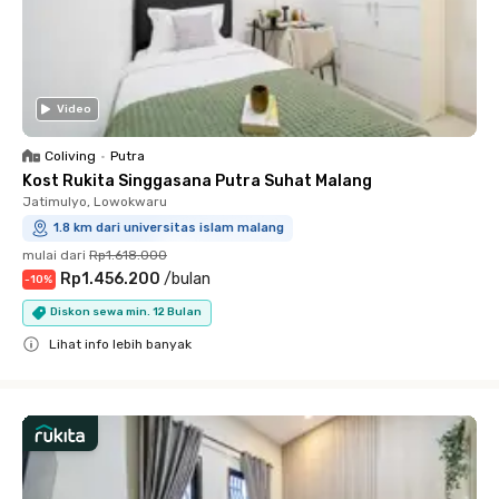
Video
Coliving
•
Putra
Kost Rukita Singgasana Putra Suhat Malang
Jatimulyo, Lowokwaru
1.8 km dari universitas islam malang
mulai dari
Rp1.618.000
Rp1.456.200
/
bulan
-
10
%
Diskon sewa min. 12 Bulan
Lihat info lebih banyak
Close