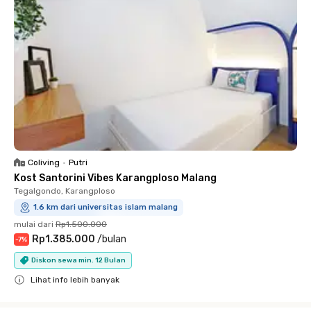
Coliving
•
Putri
Kost Santorini Vibes Karangploso Malang
Tegalgondo, Karangploso
1.6 km dari universitas islam malang
mulai dari
Rp1.500.000
Rp1.385.000
/
bulan
-
7
%
Diskon sewa min. 12 Bulan
Lihat info lebih banyak
Close