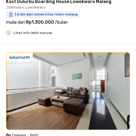
Kost Dulurku Boarding House Lowokwaru Malang
Jatimulyo, Lowokwaru
1.6 km dari universitas islam malang
mulai dari
Rp1.300.000
/
bulan
Lihat info lebih banyak
Close
Coliving
•
Putri