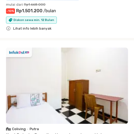
mulai dari
Rp1.668.000
Rp1.501.200
/
bulan
-
10
%
Diskon sewa min. 12 Bulan
Lihat info lebih banyak
Close
Coliving
•
Putra