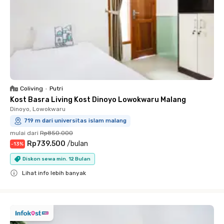
Coliving
•
Putri
Kost Basra Living Kost Dinoyo Lowokwaru Malang
Dinoyo, Lowokwaru
719 m dari universitas islam malang
mulai dari
Rp850.000
Rp739.500
/
bulan
-
13
%
Diskon sewa min. 12 Bulan
Lihat info lebih banyak
Close