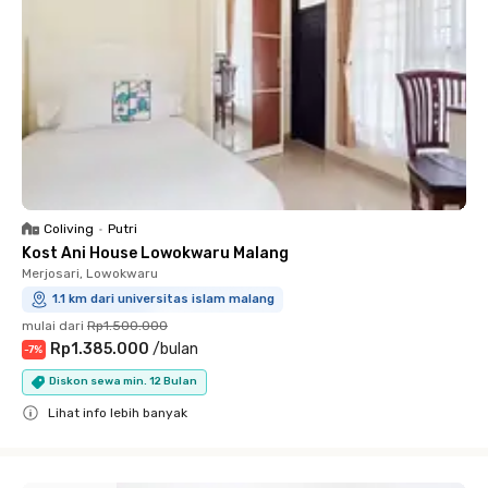
Coliving
•
Putri
Kost Ani House Lowokwaru Malang
Merjosari, Lowokwaru
1.1 km dari universitas islam malang
mulai dari
Rp1.500.000
Rp1.385.000
/
bulan
-
7
%
Diskon sewa min. 12 Bulan
Lihat info lebih banyak
Close