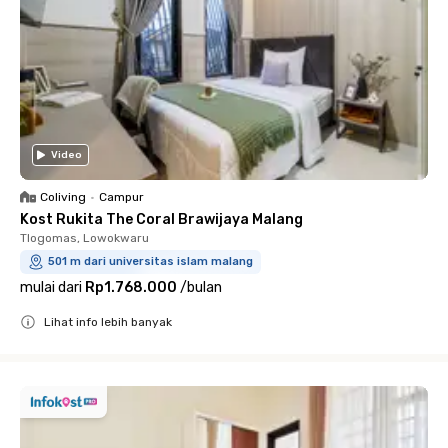
Video
Coliving
•
Campur
Kost Rukita The Coral Brawijaya Malang
Tlogomas, Lowokwaru
501 m dari universitas islam malang
mulai dari
Rp1.768.000
/
bulan
Lihat info lebih banyak
Close