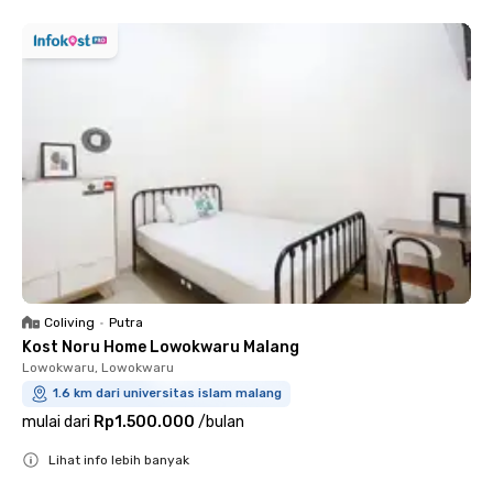
Coliving
•
Putra
Kost Noru Home Lowokwaru Malang
Lowokwaru, Lowokwaru
1.6 km dari universitas islam malang
mulai dari
Rp1.500.000
/
bulan
Lihat info lebih banyak
Close