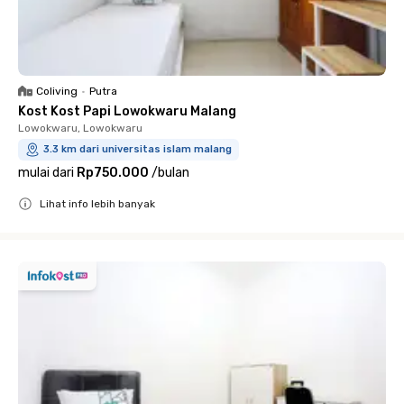
Coliving
•
Putra
Kost Kost Papi Lowokwaru Malang
Lowokwaru, Lowokwaru
3.3 km dari universitas islam malang
mulai dari
Rp750.000
/
bulan
Lihat info lebih banyak
Close