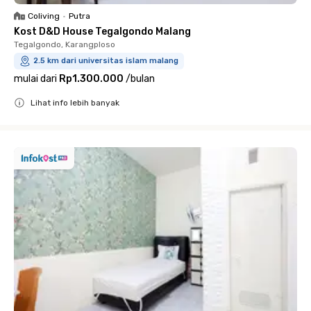
Coliving
•
Putra
Kost D&D House Tegalgondo Malang
Tegalgondo, Karangploso
2.5 km dari universitas islam malang
mulai dari
Rp1.300.000
/
bulan
Lihat info lebih banyak
Close