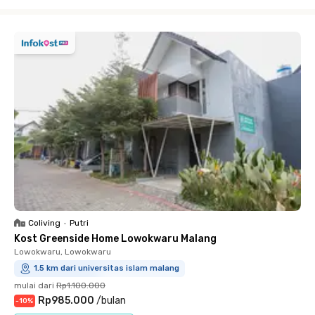
Close
Coliving
•
Putri
Kost Greenside Home Lowokwaru Malang
Lowokwaru, Lowokwaru
1.5 km dari universitas islam malang
mulai dari
Rp1.100.000
Rp985.000
/
bulan
-
10
%