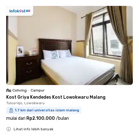
Coliving
•
Campur
Kost Griya Kendedes Kost Lowokwaru Malang
Tulusrejo, Lowokwaru
1.7 km dari universitas islam malang
mulai dari
Rp2.100.000
/
bulan
Lihat info lebih banyak
Close