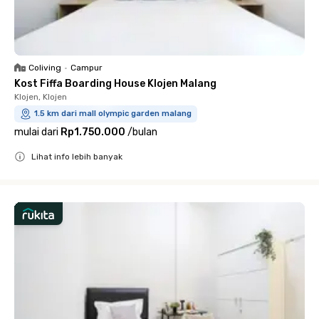
Coliving
•
Campur
Kost Fiffa Boarding House Klojen Malang
Klojen, Klojen
1.5 km dari mall olympic garden malang
mulai dari
Rp1.750.000
/
bulan
Lihat info lebih banyak
Close