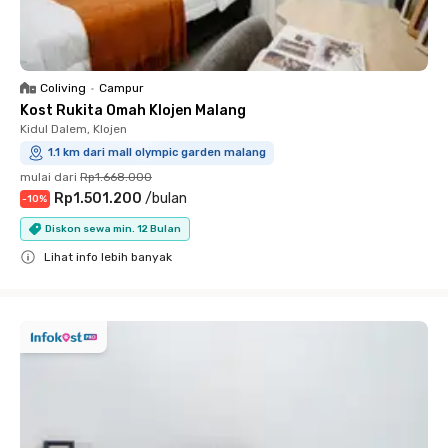
Coliving
•
Campur
Kost Rukita Omah Klojen Malang
Kidul Dalem, Klojen
1.1 km dari mall olympic garden malang
mulai dari
Rp1.668.000
Rp1.501.200
/
bulan
-
10
%
Diskon sewa min. 12 Bulan
Lihat info lebih banyak
Close