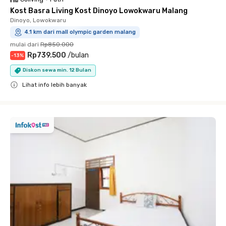
Kost Basra Living Kost Dinoyo Lowokwaru Malang
Dinoyo, Lowokwaru
4.1 km dari mall olympic garden malang
mulai dari
Rp850.000
Rp739.500
/
bulan
-
13
%
Diskon sewa min. 12 Bulan
Lihat info lebih banyak
Close