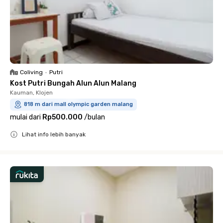
Coliving
•
Putri
Kost Putri Bungah Alun Alun Malang
Kauman, Klojen
818 m dari mall olympic garden malang
mulai dari
Rp500.000
/
bulan
Lihat info lebih banyak
Close