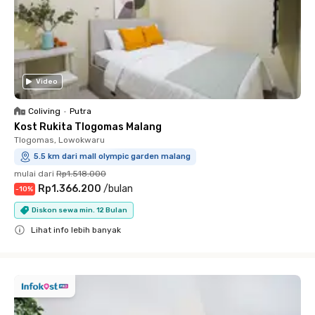
Video
Coliving
•
Putra
Kost Rukita Tlogomas Malang
Tlogomas, Lowokwaru
5.5 km dari mall olympic garden malang
mulai dari
Rp1.518.000
Rp1.366.200
/
bulan
-
10
%
Diskon sewa min. 12 Bulan
Lihat info lebih banyak
Close