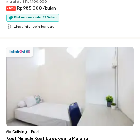
mulai dari
Rp1.100.000
Rp985.000
/
bulan
-
10
%
Diskon sewa min. 12 Bulan
Lihat info lebih banyak
Close
Coliving
•
Putri
Kost Miracle Kost Lowokwaru Malang