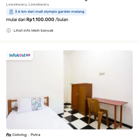
Lowokwaru, Lowokwaru
3.6 km dari mall olympic garden malang
mulai dari
Rp1.100.000
/
bulan
Lihat info lebih banyak
Close
Coliving
•
Putra