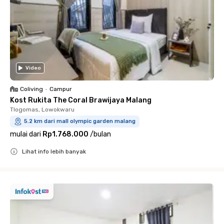
Video
Coliving
•
Campur
Kost Rukita The Coral Brawijaya Malang
Tlogomas, Lowokwaru
5.2 km dari mall olympic garden malang
mulai dari
Rp1.768.000
/
bulan
Lihat info lebih banyak
Close