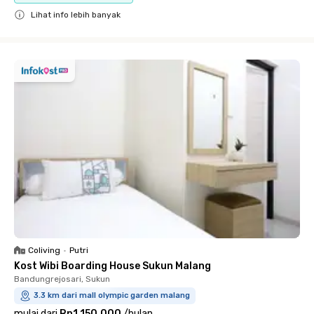
Lihat info lebih banyak
Close
Coliving
•
Putri
Kost Wibi Boarding House Sukun Malang
Bandungrejosari, Sukun
3.3 km dari mall olympic garden malang
mulai dari
Rp1.150.000
/
bulan