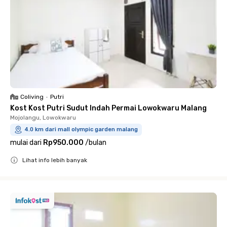
Coliving
•
Putri
Kost Kost Putri Sudut Indah Permai Lowokwaru Malang
Mojolangu, Lowokwaru
4.0 km dari mall olympic garden malang
mulai dari
Rp950.000
/
bulan
Lihat info lebih banyak
Close