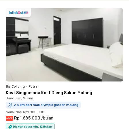
Coliving
•
Putra
Kost Singgasana Kost Dieng Sukun Malang
Bandulan, Sukun
2.4 km dari mall olympic garden malang
mulai dari
Rp1.800.000
Rp1.685.000
/
bulan
-
6
%
Diskon sewa min. 12 Bulan