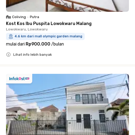
Coliving
•
Putra
Kost Kos Ibu Puspita Lowokwaru Malang
Lowokwaru, Lowokwaru
4.6 km dari mall olympic garden malang
mulai dari
Rp900.000
/
bulan
Lihat info lebih banyak
Close