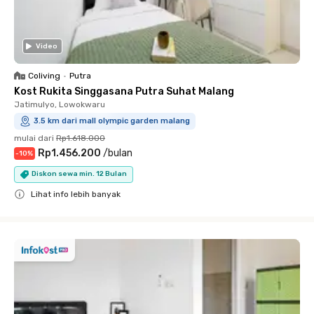
Video
Coliving
•
Putra
Kost Rukita Singgasana Putra Suhat Malang
Jatimulyo, Lowokwaru
3.5 km dari mall olympic garden malang
mulai dari
Rp1.618.000
Rp1.456.200
/
bulan
-
10
%
Diskon sewa min. 12 Bulan
Lihat info lebih banyak
Close