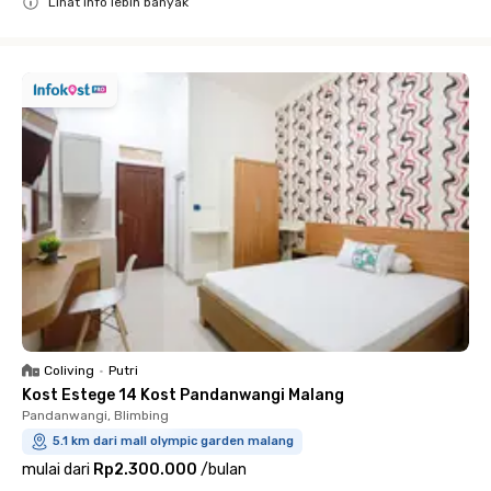
Lihat info lebih banyak
Close
Coliving
•
Putri
Kost Estege 14 Kost Pandanwangi Malang
Pandanwangi, Blimbing
5.1 km dari mall olympic garden malang
mulai dari
Rp2.300.000
/
bulan