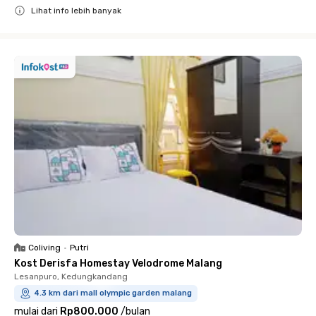
Lihat info lebih banyak
Close
Coliving
•
Putri
Kost Derisfa Homestay Velodrome Malang
Lesanpuro, Kedungkandang
4.3 km dari mall olympic garden malang
mulai dari
Rp800.000
/
bulan