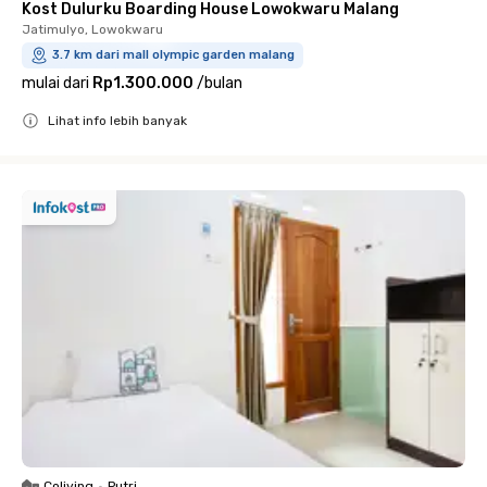
Kost Dulurku Boarding House Lowokwaru Malang
Jatimulyo, Lowokwaru
3.7 km dari mall olympic garden malang
mulai dari
Rp1.300.000
/
bulan
Lihat info lebih banyak
Close
Coliving
•
Putri