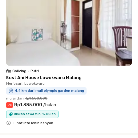
Coliving
•
Putri
Kost Ani House Lowokwaru Malang
Merjosari, Lowokwaru
4.4 km dari mall olympic garden malang
mulai dari
Rp1.500.000
Rp1.385.000
/
bulan
-
7
%
Diskon sewa min. 12 Bulan
Lihat info lebih banyak
Close