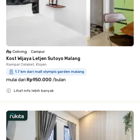
Coliving
•
Campur
Kost Wijaya Letjen Sutoyo Malang
Rampal Celaket, Klojen
1.7 km dari mall olympic garden malang
mulai dari
Rp950.000
/
bulan
Lihat info lebih banyak
Close