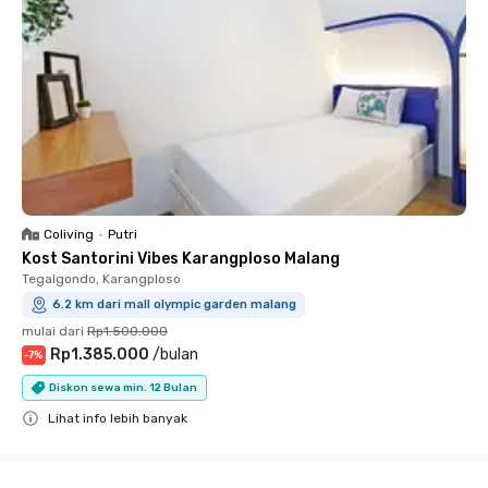
Coliving
•
Putri
Kost Santorini Vibes Karangploso Malang
Tegalgondo, Karangploso
6.2 km dari mall olympic garden malang
mulai dari
Rp1.500.000
Rp1.385.000
/
bulan
-
7
%
Diskon sewa min. 12 Bulan
Lihat info lebih banyak
Close