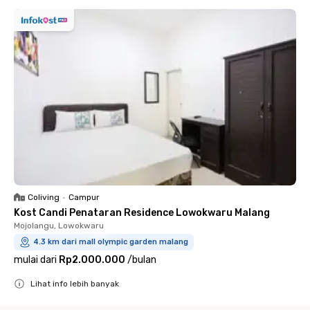
Coliving
•
Campur
Kost Candi Penataran Residence Lowokwaru Malang
Mojolangu, Lowokwaru
4.3 km dari mall olympic garden malang
mulai dari
Rp2.000.000
/
bulan
Lihat info lebih banyak
Close