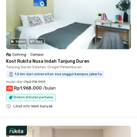
Video
360
Coliving
•
Campur
Kost Rukita Nusa Indah Tanjung Duren
Tanjung Duren Selatan, Grogol Petamburan
1.5 km dari universitas esa unggul kampus jakarta
mulai dari
Rp2.118.000
Rp1.968.000
/
bulan
-
7
%
Diskon di bulan pertama
Lihat info lebih banyak
Close