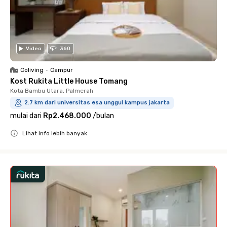
Video
360
Coliving
•
Campur
Kost Rukita Little House Tomang
Kota Bambu Utara, Palmerah
2.7 km dari universitas esa unggul kampus jakarta
mulai dari
Rp2.468.000
/
bulan
Lihat info lebih banyak
Close