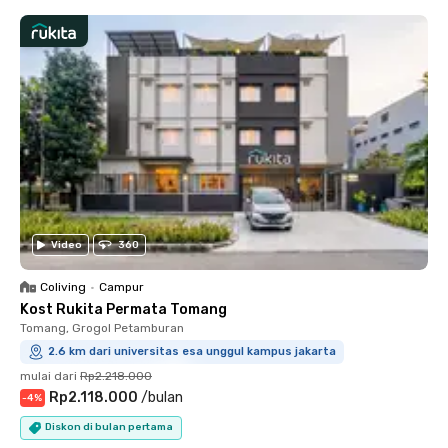
Video
360
Coliving
•
Campur
Kost Rukita Permata Tomang
Tomang, Grogol Petamburan
2.6 km dari universitas esa unggul kampus jakarta
mulai dari
Rp2.218.000
Rp2.118.000
/
bulan
-
4
%
Diskon di bulan pertama