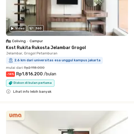
Video
360
Coliving
•
Campur
Kost Rukita Rukosta Jelambar Grogol
Jelambar, Grogol Petamburan
2.6 km dari universitas esa unggul kampus jakarta
mulai dari
Rp2.118.000
Rp1.816.200
/
bulan
-
14
%
Diskon di bulan pertama
Lihat info lebih banyak
Close