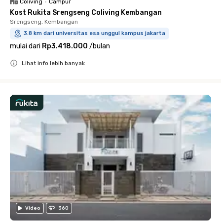
Coliving
•
Campur
Kost Rukita Srengseng Coliving Kembangan
Srengseng, Kembangan
3.8 km dari universitas esa unggul kampus jakarta
mulai dari
Rp3.418.000
/
bulan
Lihat info lebih banyak
Close
Video
360