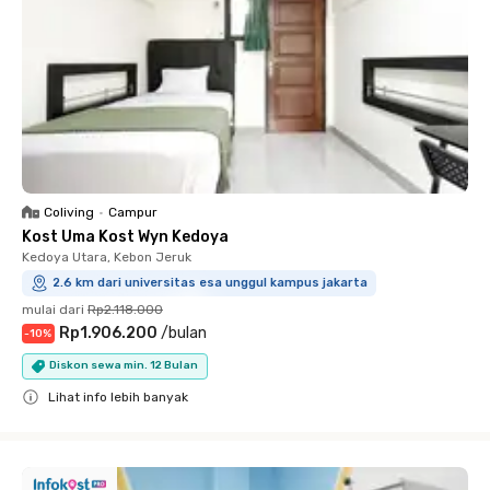
Coliving
•
Campur
Kost Uma Kost Wyn Kedoya
Kedoya Utara, Kebon Jeruk
2.6 km dari universitas esa unggul kampus jakarta
mulai dari
Rp2.118.000
Rp1.906.200
/
bulan
-
10
%
Diskon sewa min. 12 Bulan
Lihat info lebih banyak
Close