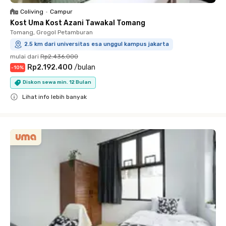
Coliving
•
Campur
Kost Uma Kost Azani Tawakal Tomang
Tomang, Grogol Petamburan
2.5 km dari universitas esa unggul kampus jakarta
mulai dari
Rp2.436.000
Rp2.192.400
/
bulan
-
10
%
Diskon sewa min. 12 Bulan
Lihat info lebih banyak
Close