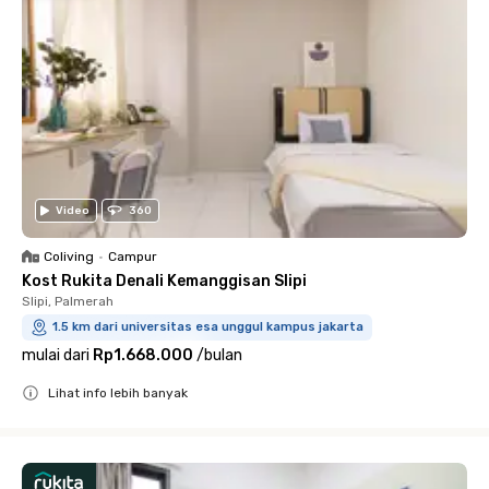
Video
360
Coliving
•
Campur
Kost Rukita Denali Kemanggisan Slipi
Slipi, Palmerah
1.5 km dari universitas esa unggul kampus jakarta
mulai dari
Rp1.668.000
/
bulan
Lihat info lebih banyak
Close