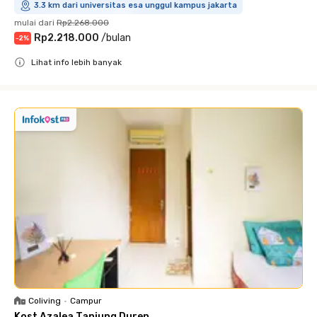
3.3 km dari universitas esa unggul kampus jakarta
mulai dari
Rp2.268.000
Rp2.218.000
/
bulan
-
2
%
Lihat info lebih banyak
Close
Coliving
•
Campur
Kost Azalea Tanjung Duren