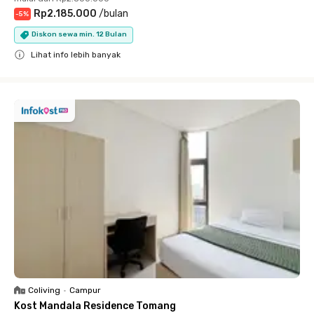
Rp2.185.000
/
bulan
-
5
%
Diskon sewa min. 12 Bulan
Lihat info lebih banyak
Close
Coliving
•
Campur
Kost Mandala Residence Tomang