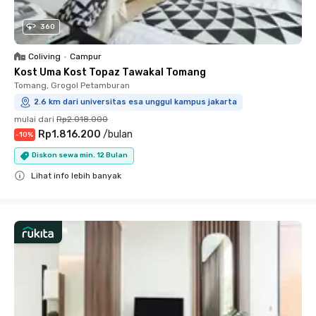
360
Coliving
•
Campur
Kost Uma Kost Topaz Tawakal Tomang
Tomang, Grogol Petamburan
2.6 km dari universitas esa unggul kampus jakarta
mulai dari
Rp2.018.000
Rp1.816.200
/
bulan
-
10
%
Diskon sewa min. 12 Bulan
Lihat info lebih banyak
Close