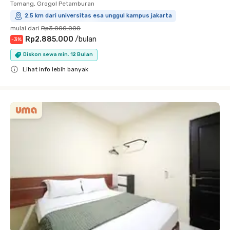
Tomang, Grogol Petamburan
2.5 km dari universitas esa unggul kampus jakarta
mulai dari
Rp3.000.000
Rp2.885.000
/
bulan
-
3
%
Diskon sewa min. 12 Bulan
Lihat info lebih banyak
Close