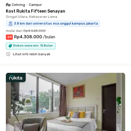
Coliving
•
Campur
Kost Rukita Fifteen Senayan
Grogol Utara, Kebayoran Lama
3.8 km dari universitas esa unggul kampus jakarta
mulai dari
Rp4.568.000
Rp4.308.000
/
bulan
-
5
%
Diskon sewa min. 12 Bulan
Lihat info lebih banyak
Close