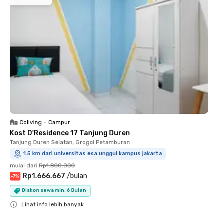
Coliving
•
Campur
Kost D'Residence 17 Tanjung Duren
Tanjung Duren Selatan, Grogol Petamburan
1.5 km dari universitas esa unggul kampus jakarta
mulai dari
Rp1.800.000
Rp1.666.667
/
bulan
-
7
%
Diskon sewa min. 6 Bulan
Lihat info lebih banyak
Close