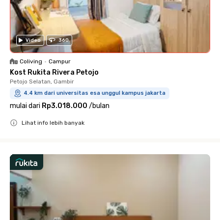
Video
360
Coliving
•
Campur
Kost Rukita Rivera Petojo
Petojo Selatan, Gambir
4.4 km dari universitas esa unggul kampus jakarta
mulai dari
Rp3.018.000
/
bulan
Lihat info lebih banyak
Close