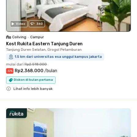
Video
360
Coliving
•
Campur
Kost Rukita Eastern Tanjung Duren
Tanjung Duren Selatan, Grogol Petamburan
1.5 km dari universitas esa unggul kampus jakarta
mulai dari
Rp2.518.000
Rp2.368.000
/
bulan
-
5
%
Diskon di bulan pertama
Lihat info lebih banyak
Close