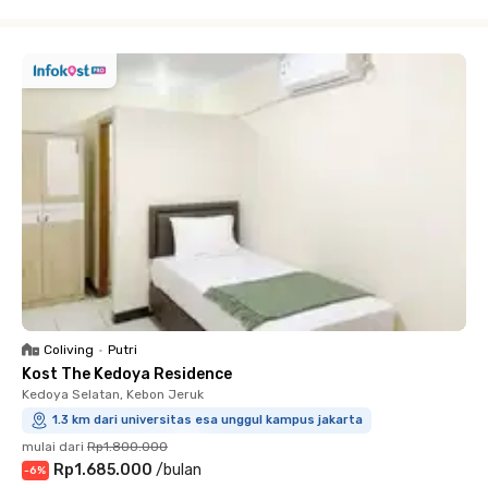
Close
Coliving
•
Putri
Kost The Kedoya Residence
Kedoya Selatan, Kebon Jeruk
1.3 km dari universitas esa unggul kampus jakarta
mulai dari
Rp1.800.000
Rp1.685.000
/
bulan
-
6
%