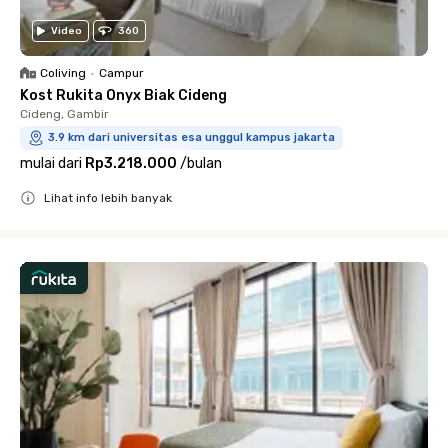
Video
360
Coliving
•
Campur
Kost Rukita Onyx Biak Cideng
Cideng, Gambir
3.9 km dari universitas esa unggul kampus jakarta
mulai dari
Rp3.218.000
/
bulan
Lihat info lebih banyak
Close