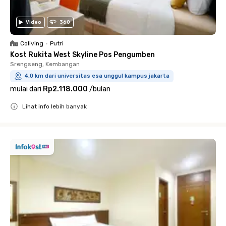
Video
360
Coliving
•
Putri
Kost Rukita West Skyline Pos Pengumben
Srengseng, Kembangan
4.0 km dari universitas esa unggul kampus jakarta
mulai dari
Rp2.118.000
/
bulan
Lihat info lebih banyak
Close