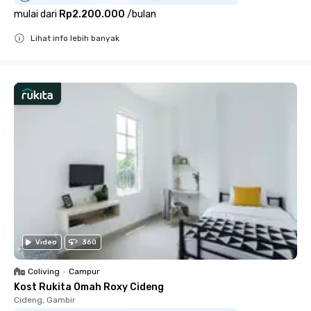
mulai dari
Rp2.200.000
/
bulan
Lihat info lebih banyak
Close
Video
360
Coliving
•
Campur
Kost Rukita Omah Roxy Cideng
Cideng, Gambir