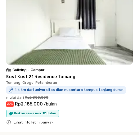
Coliving
•
Campur
Kost Kost 21 Residence Tomang
Tomang, Grogol Petamburan
1.4 km dari universitas dian nusantara kampus tanjung duren
mulai dari
Rp2.300.000
Rp2.185.000
/
bulan
-
5
%
Diskon sewa min. 12 Bulan
Lihat info lebih banyak
Close