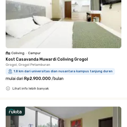
Coliving
•
Campur
Kost Casavanda Muwardi Coliving Grogol
Grogol, Grogol Petamburan
1.8 km dari universitas dian nusantara kampus tanjung duren
mulai dari
Rp2.900.000
/
bulan
Lihat info lebih banyak
Close