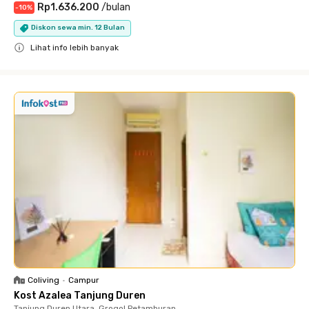
Rp1.636.200
/
bulan
-
10
%
Diskon sewa min. 12 Bulan
Lihat info lebih banyak
Close
Coliving
•
Campur
Kost Azalea Tanjung Duren
Tanjung Duren Utara, Grogol Petamburan