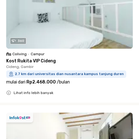
360
Coliving
•
Campur
Kost Rukita VIP Cideng
Cideng, Gambir
2.7 km dari universitas dian nusantara kampus tanjung duren
mulai dari
Rp2.468.000
/
bulan
Lihat info lebih banyak
Close