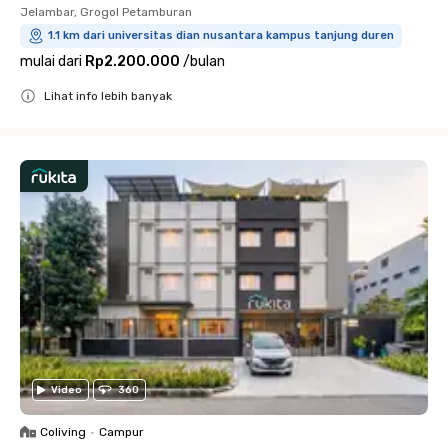
Jelambar, Grogol Petamburan
1.1 km dari universitas dian nusantara kampus tanjung duren
mulai dari
Rp2.200.000
/
bulan
Lihat info lebih banyak
Close
Video
360
Coliving
•
Campur