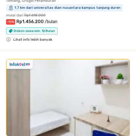
Tomang, Grogol Petamburan
1.7 km dari universitas dian nusantara kampus tanjung duren
mulai dari
Rp1.618.000
Rp1.456.200
/
bulan
-
10
%
Diskon sewa min. 12 Bulan
Lihat info lebih banyak
Close