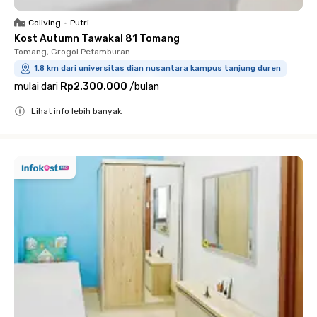
Coliving
•
Putri
Kost Autumn Tawakal 81 Tomang
Tomang, Grogol Petamburan
1.8 km dari universitas dian nusantara kampus tanjung duren
mulai dari
Rp2.300.000
/
bulan
Lihat info lebih banyak
Close