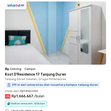
Coliving
•
Campur
Kost D'Residence 17 Tanjung Duren
Tanjung Duren Selatan, Grogol Petamburan
319 m dari universitas dian nusantara kampus tanjung duren
mulai dari
Rp1.800.000
Rp1.666.667
/
bulan
-
7
%
Diskon sewa min. 12 Bulan
Lihat info lebih banyak