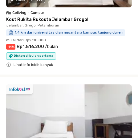
Coliving
•
Campur
Kost Rukita Rukosta Jelambar Grogol
Jelambar, Grogol Petamburan
1.4 km dari universitas dian nusantara kampus tanjung duren
mulai dari
Rp2.118.000
Rp1.816.200
/
bulan
-
14
%
Diskon di bulan pertama
Lihat info lebih banyak
Close