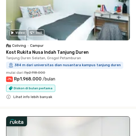
Video
360
Coliving
•
Campur
Kost Rukita Nusa Indah Tanjung Duren
Tanjung Duren Selatan, Grogol Petamburan
384 m dari universitas dian nusantara kampus tanjung duren
mulai dari
Rp2.118.000
Rp1.968.000
/
bulan
-
7
%
Diskon di bulan pertama
Lihat info lebih banyak
Close