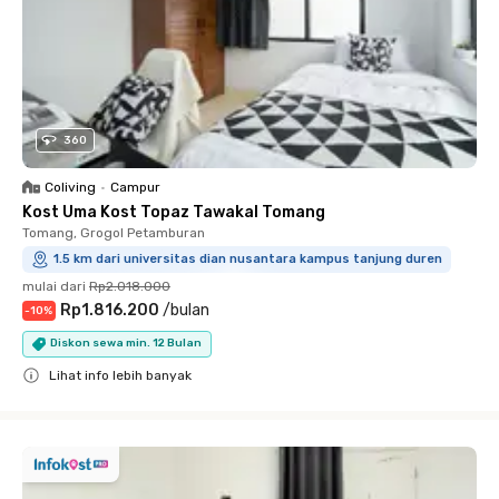
360
Coliving
•
Campur
Kost Uma Kost Topaz Tawakal Tomang
Tomang, Grogol Petamburan
1.5 km dari universitas dian nusantara kampus tanjung duren
mulai dari
Rp2.018.000
Rp1.816.200
/
bulan
-
10
%
Diskon sewa min. 12 Bulan
Lihat info lebih banyak
Close