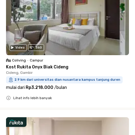
Video
360
Coliving
•
Campur
Kost Rukita Onyx Biak Cideng
Cideng, Gambir
2.9 km dari universitas dian nusantara kampus tanjung duren
mulai dari
Rp3.218.000
/
bulan
Lihat info lebih banyak
Close