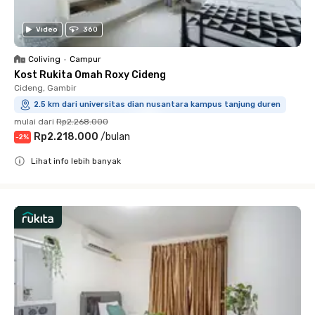
Video
360
Coliving
•
Campur
Kost Rukita Omah Roxy Cideng
Cideng, Gambir
2.5 km dari universitas dian nusantara kampus tanjung duren
mulai dari
Rp2.268.000
Rp2.218.000
/
bulan
-
2
%
Lihat info lebih banyak
Close