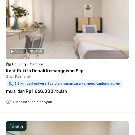
Video
360
Coliving
•
Campur
Kost Rukita Denali Kemanggisan Slipi
Slipi, Palmerah
2.3 km dari universitas dian nusantara kampus tanjung duren
mulai dari
Rp1.668.000
/
bulan
Lihat info lebih banyak
Close