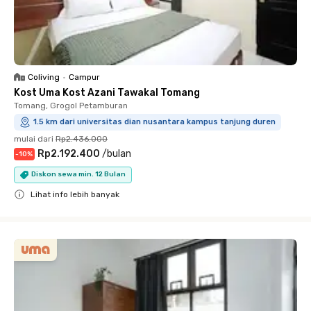
Coliving
•
Campur
Kost Uma Kost Azani Tawakal Tomang
Tomang, Grogol Petamburan
1.5 km dari universitas dian nusantara kampus tanjung duren
mulai dari
Rp2.436.000
Rp2.192.400
/
bulan
-
10
%
Diskon sewa min. 12 Bulan
Lihat info lebih banyak
Close