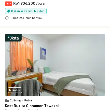
Rp1.906.200
/
bulan
-
10
%
Diskon sewa min. 12 Bulan
Lihat info lebih banyak
Close
Video
Coliving
•
Putra
Kost Rukita Cinnamon Tawakal