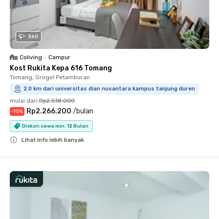
360
Coliving
•
Campur
Kost Rukita Kepa 616 Tomang
Tomang, Grogol Petamburan
2.0 km dari universitas dian nusantara kampus tanjung duren
mulai dari
Rp2.518.000
Rp2.266.200
/
bulan
-
10
%
Diskon sewa min. 12 Bulan
Lihat info lebih banyak
Close