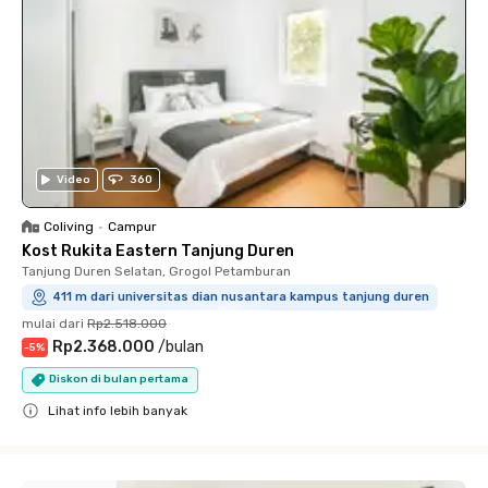
Video
360
Coliving
•
Campur
Kost Rukita Eastern Tanjung Duren
Tanjung Duren Selatan, Grogol Petamburan
411 m dari universitas dian nusantara kampus tanjung duren
mulai dari
Rp2.518.000
Rp2.368.000
/
bulan
-
5
%
Diskon di bulan pertama
Lihat info lebih banyak
Close