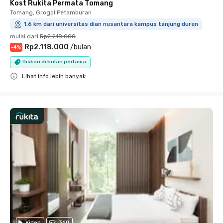
Kost Rukita Permata Tomang
Tomang, Grogol Petamburan
1.6 km dari universitas dian nusantara kampus tanjung duren
mulai dari
Rp2.218.000
Rp2.118.000
/
bulan
-
4
%
Diskon di bulan pertama
Lihat info lebih banyak
Close
Video
360