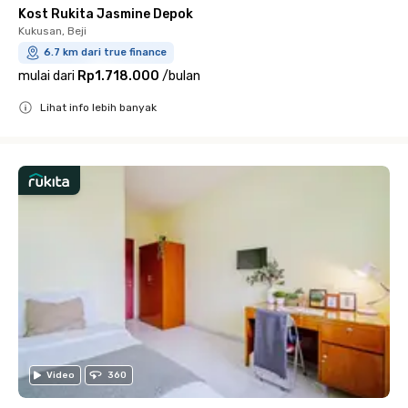
Kost Rukita Jasmine Depok
Kukusan, Beji
6.7 km dari true finance
mulai dari
Rp1.718.000
/
bulan
Lihat info lebih banyak
Close
Video
360