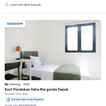
Lihat info lebih banyak
Close
Coliving
•
Putri
Kost Pondokan Geha Margonda Depok
Pondok Cina, Beji
6.0 km dari true finance
mulai dari
Rp1.600.000