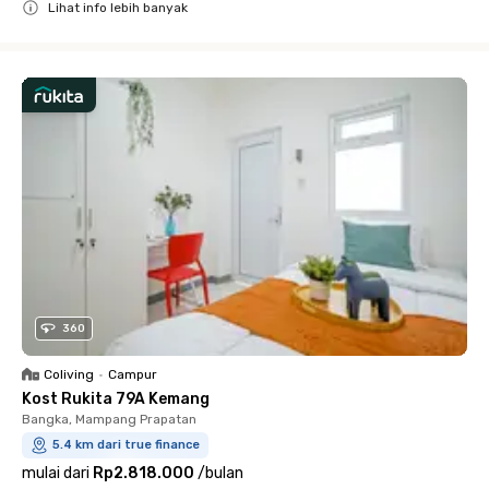
Lihat info lebih banyak
Close
360
Coliving
•
Campur
Kost Rukita 79A Kemang
Bangka, Mampang Prapatan
5.4 km dari true finance
mulai dari
Rp2.818.000
/
bulan