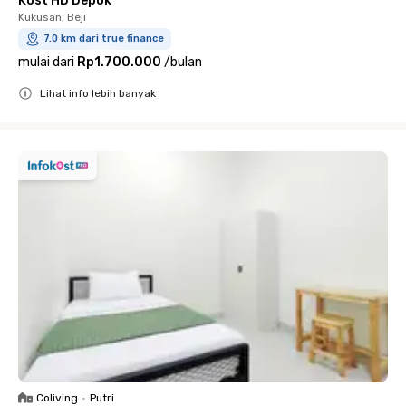
Kost HD Depok
Kukusan, Beji
7.0 km dari true finance
mulai dari
Rp1.700.000
/
bulan
Lihat info lebih banyak
Close
Coliving
•
Putri