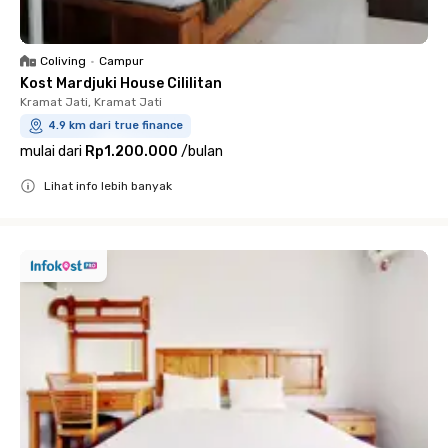
Coliving
•
Campur
Kost Mardjuki House Cililitan
Kramat Jati, Kramat Jati
4.9 km dari true finance
mulai dari
Rp1.200.000
/
bulan
Lihat info lebih banyak
Close