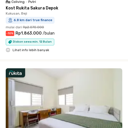
Coliving
•
Putri
Kost Rukita Sakura Depok
Kukusan, Beji
6.8 km dari true finance
mulai dari
Rp2.070.000
Rp1.863.000
/
bulan
-
10
%
Diskon sewa min. 12 Bulan
Lihat info lebih banyak
Close