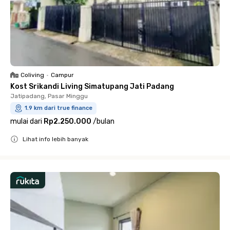
Coliving
•
Campur
Kost Srikandi Living Simatupang Jati Padang
Jatipadang, Pasar Minggu
1.9 km dari true finance
mulai dari
Rp2.250.000
/
bulan
Lihat info lebih banyak
Close