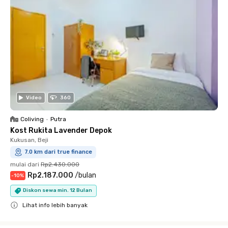
Video
360
Coliving
•
Putra
Kost Rukita Lavender Depok
Kukusan, Beji
7.0 km dari true finance
mulai dari
Rp2.430.000
Rp2.187.000
/
bulan
-
10
%
Diskon sewa min. 12 Bulan
Lihat info lebih banyak
Close