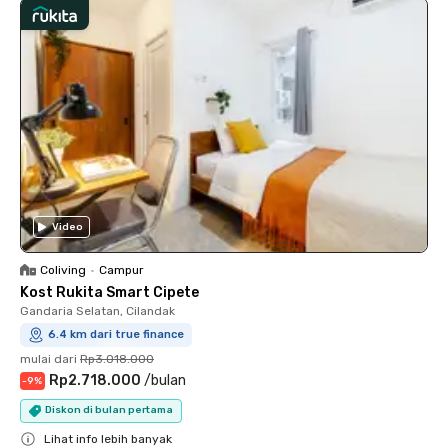
Video
Coliving
•
Campur
Kost Rukita Smart Cipete
Gandaria Selatan, Cilandak
6.4 km dari true finance
mulai dari
Rp3.018.000
Rp2.718.000
/
bulan
-
9
%
Diskon di bulan pertama
Lihat info lebih banyak