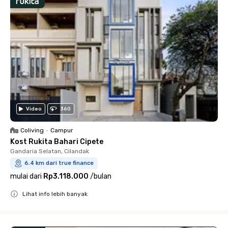
Video
360
Coliving
•
Campur
Kost Rukita Bahari Cipete
Gandaria Selatan, Cilandak
6.4 km dari true finance
mulai dari
Rp3.118.000
/
bulan
Lihat info lebih banyak
Close