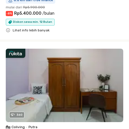
6.6 km dari true finance
mulai dari
Rp5.900.000
Rp5.400.000
/
bulan
-
8
%
Diskon sewa min. 12 Bulan
Lihat info lebih banyak
Close
360
Coliving
•
Putra