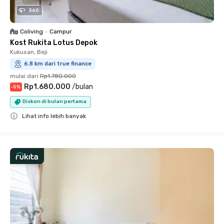
360
Coliving
•
Campur
Kost Rukita Lotus Depok
Kukusan, Beji
6.8 km dari true finance
mulai dari
Rp1.780.000
Rp1.680.000
/
bulan
-
5
%
Diskon di bulan pertama
Lihat info lebih banyak
Close