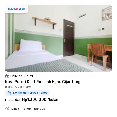
Coliving
•
Putri
Kost Puteri Kost Roemah Hijau Cijantung
Baru, Pasar Rebo
3.0 km dari true finance
mulai dari
Rp1.300.000
/
bulan
Lihat info lebih banyak
Close