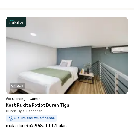
Close
360
Coliving
•
Campur
Kost Rukita Potlot Duren Tiga
Duren Tiga, Pancoran
5.4 km dari true finance
mulai dari
Rp2.968.000
/
bulan