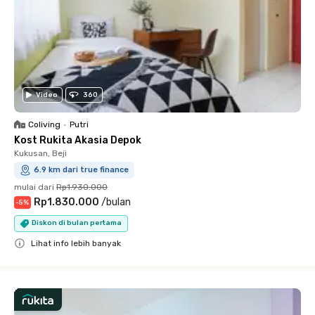
Video
360
Coliving
•
Putri
Kost Rukita Akasia Depok
Kukusan, Beji
6.9 km dari true finance
mulai dari
Rp1.930.000
Rp1.830.000
/
bulan
-
5
%
Diskon di bulan pertama
Lihat info lebih banyak
Close