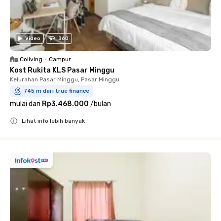
Video
360
Coliving
•
Campur
Kost Rukita KLS Pasar Minggu
Kelurahan Pasar Minggu, Pasar Minggu
745 m dari true finance
mulai dari
Rp3.468.000
/
bulan
Lihat info lebih banyak
Close