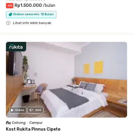
Rp1.500.000
/
bulan
-
6
%
Diskon sewa min. 12 Bulan
Lihat info lebih banyak
Close
Video
360
Coliving
•
Campur
Kost Rukita Pinnus Cipete