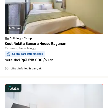
Video
Coliving
•
Campur
Kost Rukita Samara House Ragunan
Ragunan, Pasar Minggu
3.1 km dari true finance
mulai dari
Rp3.518.000
/
bulan
Lihat info lebih banyak
Close