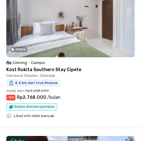
Video
Coliving
•
Campur
Kost Rukita Southern Stay Cipete
Gandaria Selatan, Cilandak
6.2 km dari true finance
mulai dari
Rp3.268.000
Rp2.768.000
/
bulan
-
15
%
Diskon di bulan pertama
Lihat info lebih banyak
Close