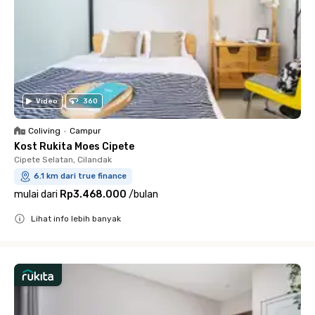
Video
360
Coliving
•
Campur
Kost Rukita Moes Cipete
Cipete Selatan, Cilandak
6.1 km dari true finance
mulai dari
Rp3.468.000
/
bulan
Lihat info lebih banyak
Close