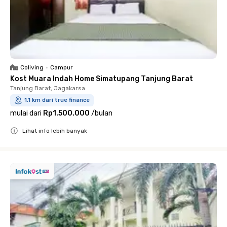
Coliving
•
Campur
Kost Muara Indah Home Simatupang Tanjung Barat
Tanjung Barat, Jagakarsa
1.1 km dari true finance
mulai dari
Rp1.500.000
/
bulan
Lihat info lebih banyak
Close