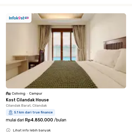
Close
Coliving
•
Campur
Kost Cilandak House
Cilandak Barat, Cilandak
5.1 km dari true finance
mulai dari
Rp4.850.000
/
bulan
Lihat info lebih banyak