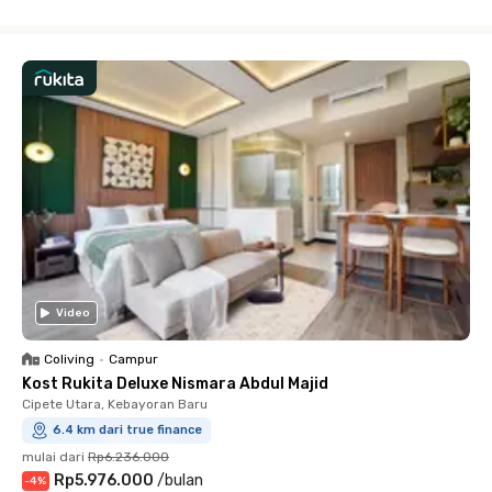
Close
Video
Coliving
•
Campur
Kost Rukita Deluxe Nismara Abdul Majid
Cipete Utara, Kebayoran Baru
6.4 km dari true finance
mulai dari
Rp6.236.000
Rp5.976.000
/
bulan
-
4
%