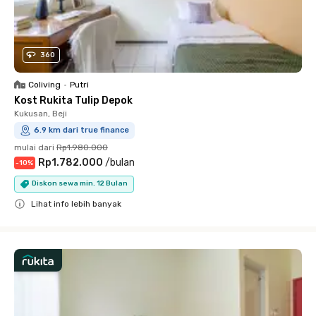
360
Coliving
•
Putri
Kost Rukita Tulip Depok
Kukusan, Beji
6.9 km dari true finance
mulai dari
Rp1.980.000
Rp1.782.000
/
bulan
-
10
%
Diskon sewa min. 12 Bulan
Lihat info lebih banyak
Close