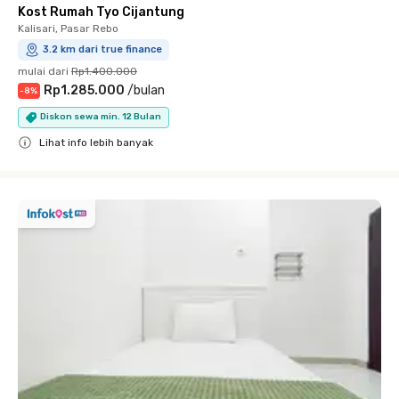
Kost Rumah Tyo Cijantung
Kalisari, Pasar Rebo
3.2 km dari true finance
mulai dari
Rp1.400.000
Rp1.285.000
/
bulan
-
8
%
Diskon sewa min. 12 Bulan
Lihat info lebih banyak
Close