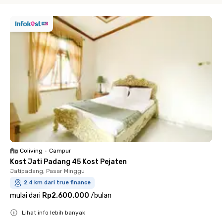
Coliving
•
Campur
Kost Jati Padang 45 Kost Pejaten
Jatipadang, Pasar Minggu
2.4 km dari true finance
mulai dari
Rp2.600.000
/
bulan
Lihat info lebih banyak