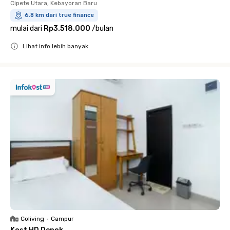
Cipete Utara, Kebayoran Baru
6.8 km dari true finance
mulai dari
Rp3.518.000
/
bulan
Lihat info lebih banyak
Close
Coliving
•
Campur