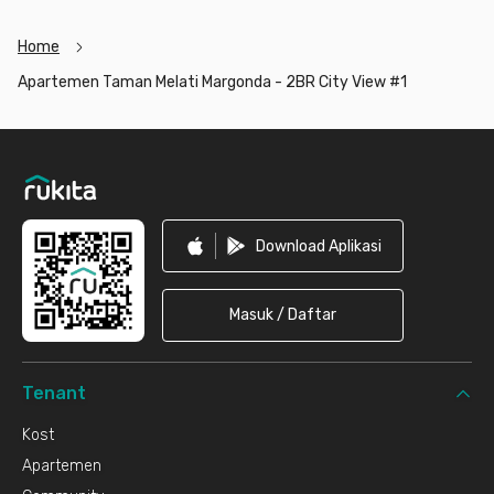
Jangan sampai kehabisan, segera booking Apartemen Taman
Melati Margonda - 2BR City View #1 sekarang juga!
Home
Apartemen Taman Melati Margonda - 2BR City View #1
Footer
Download Aplikasi
Masuk / Daftar
Tenant
Kost
Apartemen