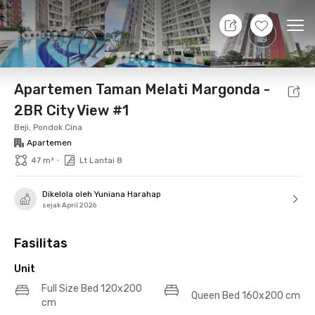
9 Agt 26 - Belum tahu
+
12
Ope
Foto
Fasilitas bersama
Lokasi
Aturan Tambahan
Apartemen Taman Melati Margonda -
2BR City View #1
Beji, Pondok Cina
Apartemen
•
47 m²
Lt Lantai 8
Dikelola oleh Yuniana Harahap
sejak April 2026
Fasilitas
Unit
Full Size Bed 120x200
Queen Bed 160x200 cm
cm