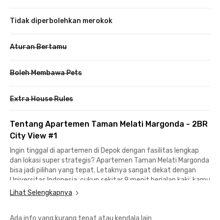
Tidak diperbolehkan merokok
Aturan Bertamu
Boleh Membawa Pets
Extra House Rules
Tentang Apartemen Taman Melati Margonda - 2BR
City View #1
Ingin tinggal di apartemen di Depok dengan fasilitas lengkap
dan lokasi super strategis? Apartemen Taman Melati Margonda
bisa jadi pilihan yang tepat. Letaknya sangat dekat dengan
Universitas Indonesia, cukup sekitar 9 menit berjalan kaki, kamu
sudah sampai di salah satu kampus terbesar di Depok.
Lihat Selengkapnya
Akses ke berbagai lokasi lainnya juga sangat mudah.
Ada info yang kurang tepat atau kendala lain
Universitas Gunadarma Kampus D bisa dijangkau dalam waktu