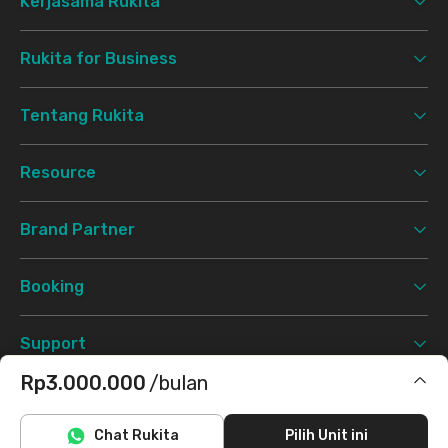
Kerjasama Rukita
Rukita for Business
Tentang Rukita
Resource
Brand Partner
Booking
Support
Rp3.000.000
/bulan
Syarat & Ketentuan
Kebijakan Privasi
©
2026 Rukita. All rights reserved.
Termasuk IPL
Chat Rukita
Pilih Unit ini
Facebook
Instagram
Twitter
TikTok