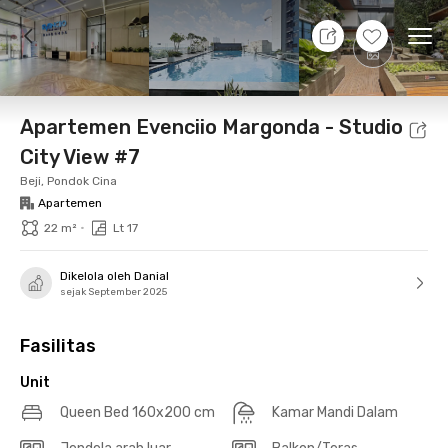
10 Agt 26 - Belum tahu
+
15
Ope
Foto
Fasilitas bersama
Lokasi
Aturan Tambahan
Apartemen Evenciio Margonda - Studio
City View #7
Beji, Pondok Cina
Apartemen
•
22 m²
Lt 17
Dikelola oleh Danial
sejak September 2025
Fasilitas
Unit
Queen Bed 160x200 cm
Kamar Mandi Dalam