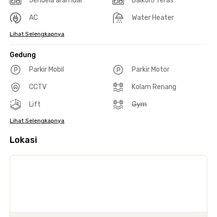
Jendela arah luar
Balkon/Teras
AC
Water Heater
Lihat Selengkapnya
Gedung
Parkir Mobil
Parkir Motor
CCTV
Kolam Renang
Lift
Gym
Lihat Selengkapnya
Lokasi