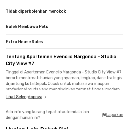
Tidak diperbolehkan merokok
Boleh Membawa Pets
Extra House Rules
Tentang Apartemen Evenciio Margonda - Studio
City View #7
Tinggal di Apartemen Evenciio Margonda - Studio City View #7
berarti menikmati hunian yang nyaman, lengkap, dan strategis
di jantung kota Depok. Cocok untuk mahasiswa maupun
profesional muda yang menginginkan tempat tinggal modern
dan praktis.
Lihat Selengkapnya
Lokasinya super strategis — hanya 10 menit ke Universitas
Ada info yang kurang tepat atau kendala lain
Indonesia (UI) dan 5 menit ke Universitas Gunadarma. Selain
Laporkan
dengan hunian ini?
dekat kampus, kamu juga mudah menjangkau pusat hiburan
dan perbelanjaan seperti Margo City (10 menit) dan Depok