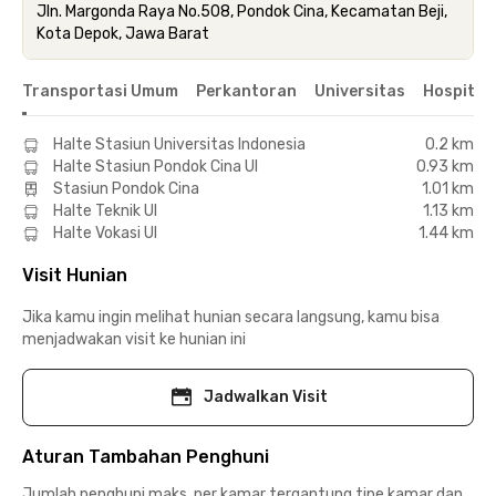
Jln. Margonda Raya No.508, Pondok Cina, Kecamatan Beji,
Kota Depok, Jawa Barat
Transportasi Umum
Perkantoran
Universitas
Hospital
Halte Stasiun Universitas Indonesia
0.2 km
Halte Stasiun Pondok Cina UI
0.93 km
Stasiun Pondok Cina
1.01 km
Halte Teknik UI
1.13 km
Halte Vokasi UI
1.44 km
Visit Hunian
Jika kamu ingin melihat hunian secara langsung, kamu bisa
menjadwakan visit ke hunian ini
Jadwalkan Visit
Aturan Tambahan Penghuni
Jumlah penghuni maks. per kamar tergantung tipe kamar dan