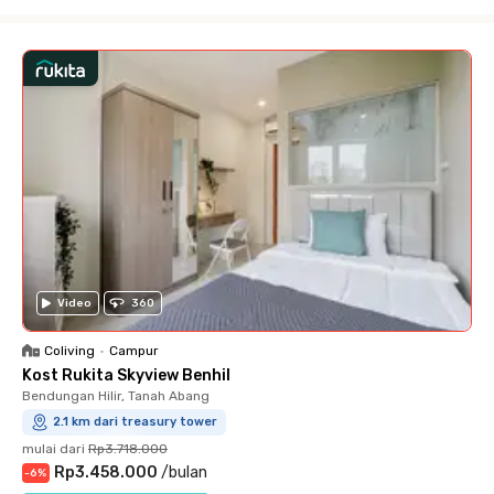
Close
Video
360
Coliving
•
Campur
Kost Rukita Skyview Benhil
Bendungan Hilir, Tanah Abang
2.1 km dari treasury tower
mulai dari
Rp3.718.000
Rp3.458.000
/
bulan
-
6
%