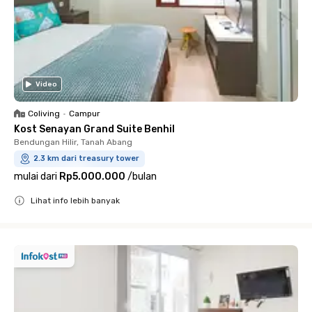
Video
Coliving
•
Campur
Kost Senayan Grand Suite Benhil
Bendungan Hilir, Tanah Abang
2.3 km dari treasury tower
mulai dari
Rp5.000.000
/
bulan
Lihat info lebih banyak
Close