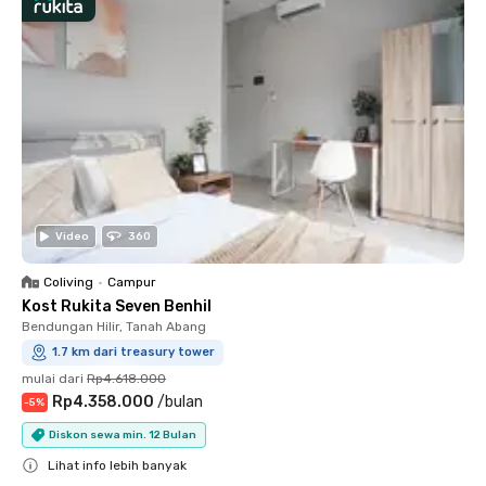
Video
360
Coliving
•
Campur
Kost Rukita Seven Benhil
Bendungan Hilir, Tanah Abang
1.7 km dari treasury tower
mulai dari
Rp4.618.000
Rp4.358.000
/
bulan
-
5
%
Diskon sewa min. 12 Bulan
Lihat info lebih banyak