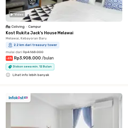
Video
Coliving
•
Campur
Kost Rukita Jack's House Melawai
Melawai, Kebayoran Baru
2.2 km dari treasury tower
mulai dari
Rp4.168.000
Rp3.908.000
/
bulan
-
6
%
Diskon sewa min. 12 Bulan
Lihat info lebih banyak
Close