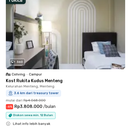
360
Coliving
•
Campur
Kost Rukita Kudus Menteng
Kelurahan Menteng, Menteng
3.6 km dari treasury tower
mulai dari
Rp4.068.000
Rp3.808.000
/
bulan
-
6
%
Diskon sewa min. 12 Bulan
Lihat info lebih banyak
Close