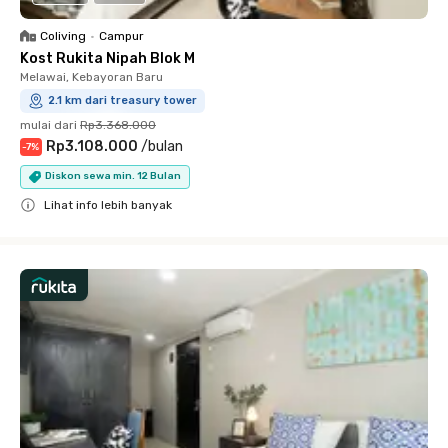
Coliving
•
Campur
Kost Rukita Nipah Blok M
Melawai, Kebayoran Baru
2.1 km dari treasury tower
mulai dari
Rp3.368.000
Rp3.108.000
/
bulan
-
7
%
Diskon sewa min. 12 Bulan
Lihat info lebih banyak
Close