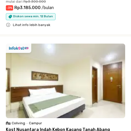
mulai dari
Rp3.300.000
Rp3.185.000
/
bulan
-
3
%
Diskon sewa min. 12 Bulan
Lihat info lebih banyak
Close
Coliving
•
Campur
Kost Nusantara Indah Kebon Kacang Tanah Abang