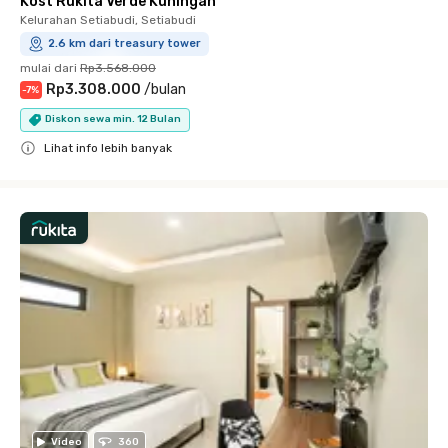
Kost Rukita Verde Kuningan
Kelurahan Setiabudi, Setiabudi
2.6 km dari treasury tower
mulai dari
Rp3.568.000
Rp3.308.000
/
bulan
-
7
%
Diskon sewa min. 12 Bulan
Lihat info lebih banyak
Close
Video
360