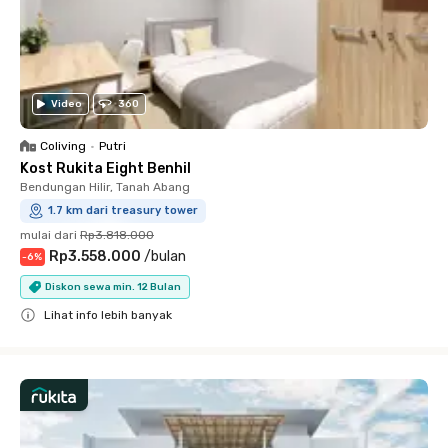
Video
360
Coliving
•
Putri
Kost Rukita Eight Benhil
Bendungan Hilir, Tanah Abang
1.7 km dari treasury tower
mulai dari
Rp3.818.000
Rp3.558.000
/
bulan
-
6
%
Diskon sewa min. 12 Bulan
Lihat info lebih banyak
Close