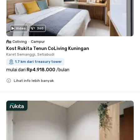
Video
360
Coliving
•
Campur
Kost Rukita Tenun CoLiving Kuningan
Karet Semanggi, Setiabudi
1.7 km dari treasury tower
mulai dari
Rp4.918.000
/
bulan
Lihat info lebih banyak
Close