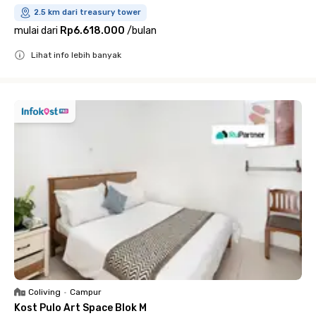
2.5 km dari treasury tower
mulai dari
Rp6.618.000
/
bulan
Lihat info lebih banyak
Close
Coliving
•
Campur
Kost Pulo Art Space Blok M