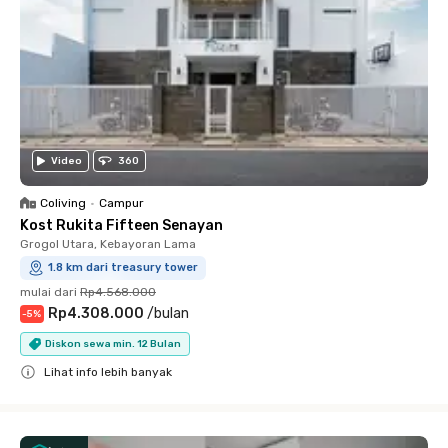
Video
360
Coliving
•
Campur
Kost Rukita Fifteen Senayan
Grogol Utara, Kebayoran Lama
1.8 km dari treasury tower
mulai dari
Rp4.568.000
Rp4.308.000
/
bulan
-
5
%
Diskon sewa min. 12 Bulan
Lihat info lebih banyak
Close