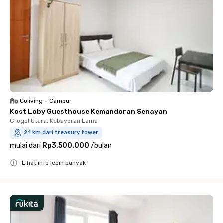
Coliving
•
Campur
Kost Loby Guesthouse Kemandoran Senayan
Grogol Utara, Kebayoran Lama
2.1 km dari treasury tower
mulai dari
Rp3.500.000
/
bulan
Lihat info lebih banyak
Close