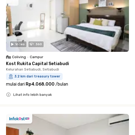
Video
360
Coliving
•
Campur
Kost Rukita Capital Setiabudi
Kelurahan Setiabudi, Setiabudi
3.2 km dari treasury tower
mulai dari
Rp4.068.000
/
bulan
Lihat info lebih banyak
Close