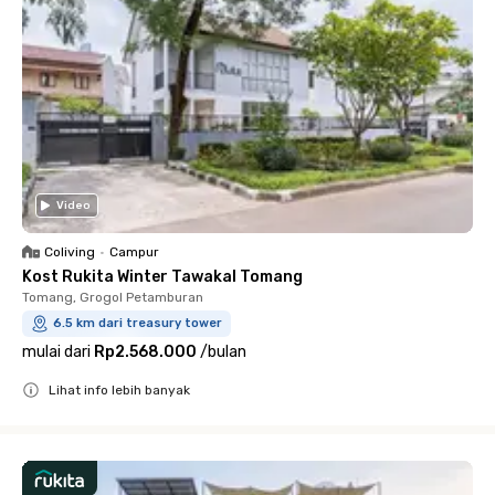
Video
Coliving
•
Campur
Kost Rukita Winter Tawakal Tomang
Tomang, Grogol Petamburan
6.5 km dari treasury tower
mulai dari
Rp2.568.000
/
bulan
Lihat info lebih banyak
Close