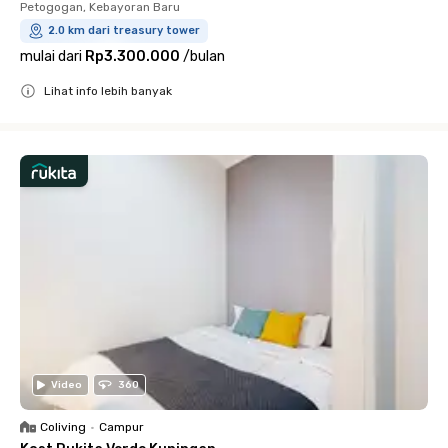
Petogogan, Kebayoran Baru
2.0 km dari treasury tower
mulai dari
Rp3.300.000
/
bulan
Lihat info lebih banyak
Close
Video
360
Coliving
•
Campur