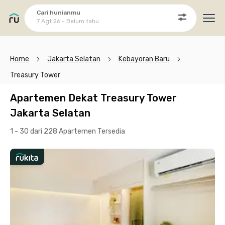
Cari hunianmu
7 Agt 26 - Belum tahu
Ope
Home
Jakarta Selatan
Kebayoran Baru
Treasury Tower
Apartemen Dekat Treasury Tower
Jakarta Selatan
1 - 30 dari 228 Apartemen
Tersedia