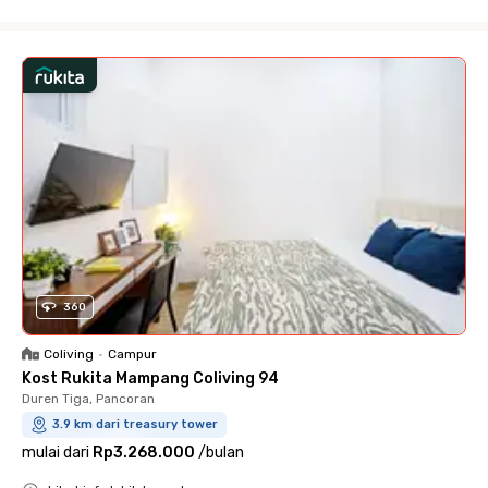
Close
360
Coliving
•
Campur
Kost Rukita Mampang Coliving 94
Duren Tiga, Pancoran
3.9 km dari treasury tower
mulai dari
Rp3.268.000
/
bulan