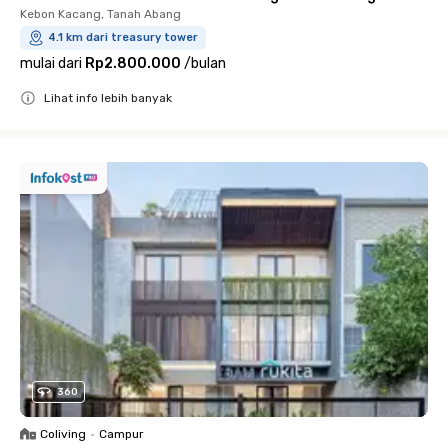
Kebon Kacang, Tanah Abang
4.1 km dari treasury tower
mulai dari
Rp2.800.000
/
bulan
Lihat info lebih banyak
Close
360
Coliving
•
Campur