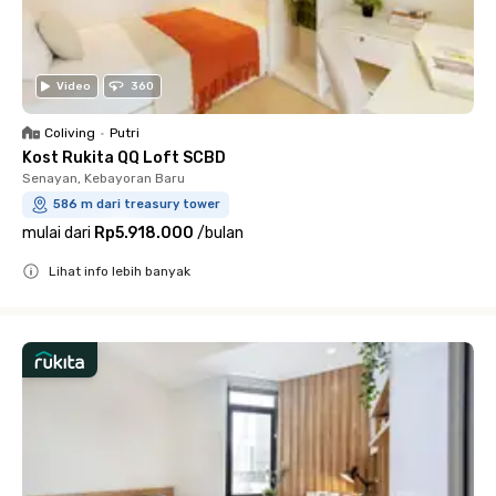
Video
360
Coliving
•
Putri
Kost Rukita QQ Loft SCBD
Senayan, Kebayoran Baru
586 m dari treasury tower
mulai dari
Rp5.918.000
/
bulan
Lihat info lebih banyak
Close