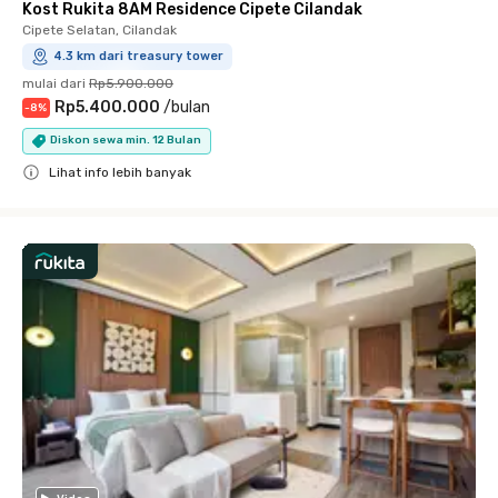
Kost Rukita 8AM Residence Cipete Cilandak
Cipete Selatan, Cilandak
4.3 km dari treasury tower
mulai dari
Rp5.900.000
Rp5.400.000
/
bulan
-
8
%
Diskon sewa min. 12 Bulan
Lihat info lebih banyak
Close