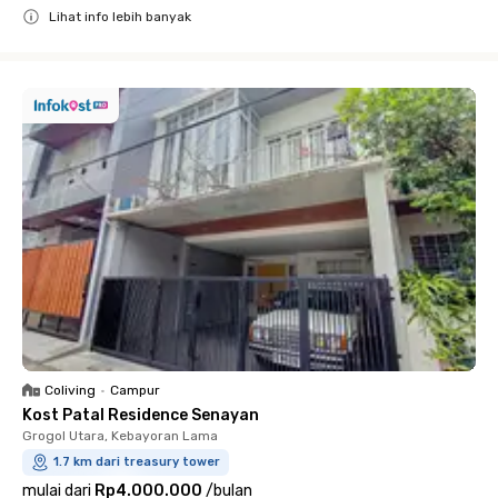
Lihat info lebih banyak
Close
Coliving
•
Campur
Kost Patal Residence Senayan
Grogol Utara, Kebayoran Lama
1.7 km dari treasury tower
mulai dari
Rp4.000.000
/
bulan