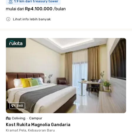
1.9 km dari treasury tower
mulai dari
Rp4.100.000
/
bulan
Lihat info lebih banyak
Close
360
Coliving
•
Campur
Kost Rukita Magnolia Gandaria
Kramat Pela, Kebayoran Baru