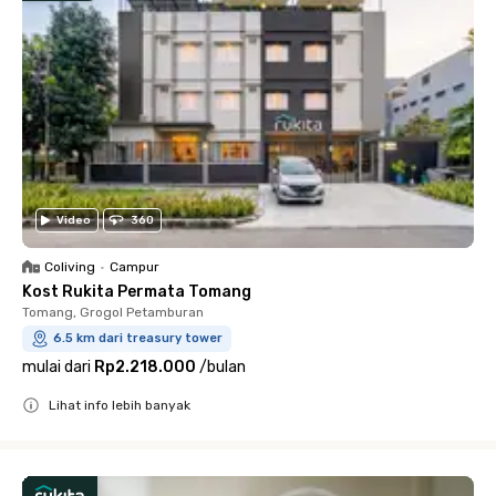
Video
360
Coliving
•
Campur
Kost Rukita Permata Tomang
Tomang, Grogol Petamburan
6.5 km dari treasury tower
mulai dari
Rp2.218.000
/
bulan
Lihat info lebih banyak
Close