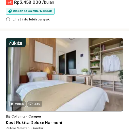
Rp3.458.000
/
bulan
-
6
%
Diskon sewa min. 12 Bulan
Lihat info lebih banyak
Close
Video
360
Coliving
•
Campur
Kost Rukita Deluxe Harmoni
Petojo Selatan, Gambir