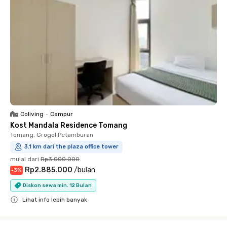
Coliving
•
Campur
Kost Mandala Residence Tomang
Tomang, Grogol Petamburan
3.1 km dari the plaza office tower
mulai dari
Rp3.000.000
Rp2.885.000
/
bulan
-
3
%
Diskon sewa min. 12 Bulan
Lihat info lebih banyak
Close