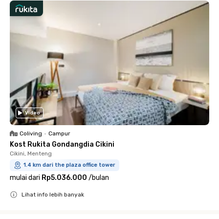
Video
Coliving
•
Campur
Kost Rukita Gondangdia Cikini
Cikini, Menteng
1.4 km dari the plaza office tower
mulai dari
Rp5.036.000
/
bulan
Lihat info lebih banyak
Close