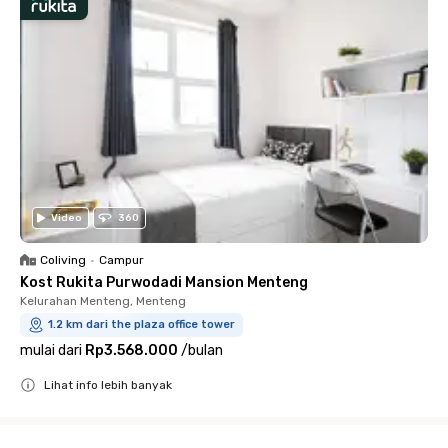
Video
360
Coliving
•
Campur
Kost Rukita Purwodadi Mansion Menteng
Kelurahan Menteng, Menteng
1.2 km dari the plaza office tower
mulai dari
Rp3.568.000
/
bulan
Lihat info lebih banyak
Close