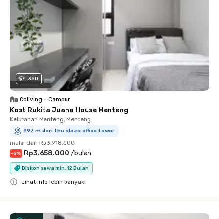
360
Coliving
•
Campur
Kost Rukita Juana House Menteng
Kelurahan Menteng, Menteng
997 m dari the plaza office tower
mulai dari
Rp3.918.000
Rp3.658.000
/
bulan
-
6
%
Diskon sewa min. 12 Bulan
Lihat info lebih banyak
Close