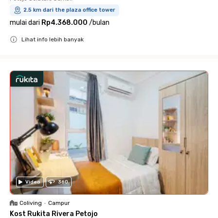
2.5 km dari the plaza office tower
mulai dari
Rp4.368.000
/
bulan
Lihat info lebih banyak
Close
Video
360
Coliving
•
Campur
Kost Rukita Rivera Petojo