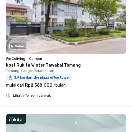
Video
Coliving
•
Campur
Kost Rukita Winter Tawakal Tomang
Tomang, Grogol Petamburan
3.9 km dari the plaza office tower
mulai dari
Rp2.568.000
/
bulan
Lihat info lebih banyak
Close