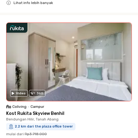
Lihat info lebih banyak
Close
Video
360
Coliving
•
Campur
Kost Rukita Skyview Benhil
Bendungan Hilir, Tanah Abang
2.2 km dari the plaza office tower
mulai dari
Rp3.718.000