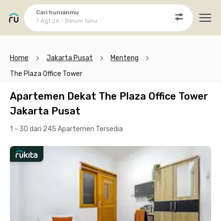
Cari hunianmu
7 Agt 26 - Belum tahu
Ope
Home
Jakarta Pusat
Menteng
The Plaza Office Tower
Apartemen Dekat The Plaza Office Tower
Jakarta Pusat
1 - 30 dari 245 Apartemen
Tersedia