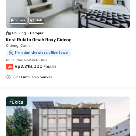
Video
360
Coliving
•
Campur
Kost Rukita Omah Roxy Cideng
Cideng, Gambir
3 km dari the plaza office tower
mulai dari
Rp2.268.000
Rp2.218.000
/
bulan
-
2
%
Lihat info lebih banyak
Close