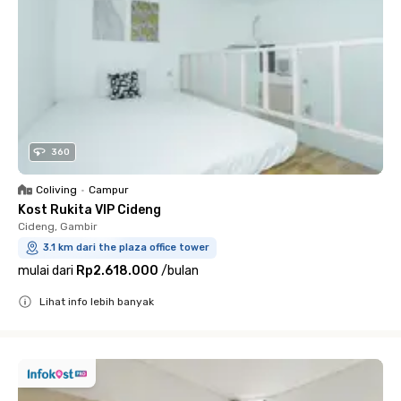
360
Coliving
•
Campur
Kost Rukita VIP Cideng
Cideng, Gambir
3.1 km dari the plaza office tower
mulai dari
Rp2.618.000
/
bulan
Lihat info lebih banyak
Close