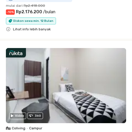
mulai dari
Rp2.418.000
Rp2.176.200
/
bulan
-
10
%
Diskon sewa min. 12 Bulan
Lihat info lebih banyak
Close
Video
360
Coliving
•
Campur