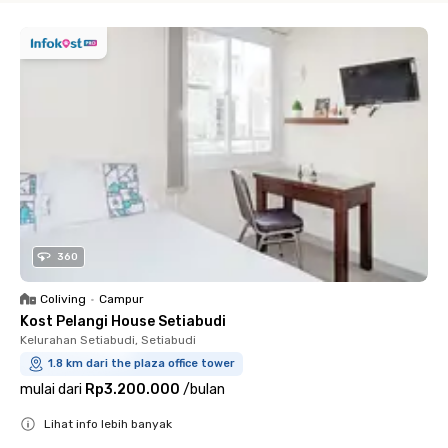
360
Coliving
•
Campur
Kost Pelangi House Setiabudi
Kelurahan Setiabudi, Setiabudi
1.8 km dari the plaza office tower
mulai dari
Rp3.200.000
/
bulan
Lihat info lebih banyak