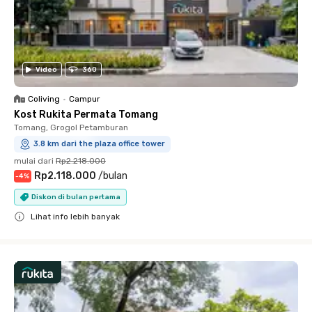
Video
360
Coliving
•
Campur
Kost Rukita Permata Tomang
Tomang, Grogol Petamburan
3.8 km dari the plaza office tower
mulai dari
Rp2.218.000
Rp2.118.000
/
bulan
-
4
%
Diskon di bulan pertama
Lihat info lebih banyak
Close