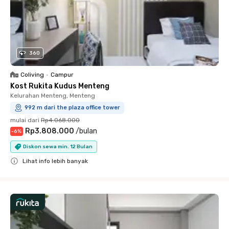
360
Coliving
•
Campur
Kost Rukita Kudus Menteng
Kelurahan Menteng, Menteng
992 m dari the plaza office tower
mulai dari
Rp4.068.000
Rp3.808.000
/
bulan
-
6
%
Diskon sewa min. 12 Bulan
Lihat info lebih banyak
Close