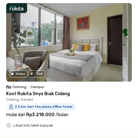
Video
360
Coliving
•
Campur
Kost Rukita Onyx Biak Cideng
Cideng, Gambir
3.2 km dari the plaza office tower
mulai dari
Rp3.218.000
/
bulan
Lihat info lebih banyak
Close