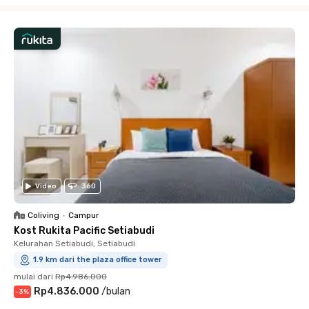
Close
Video
360
Coliving
•
Campur
Kost Rukita Pacific Setiabudi
Kelurahan Setiabudi, Setiabudi
1.9 km dari the plaza office tower
mulai dari
Rp4.986.000
Rp4.836.000
/
bulan
-
3
%