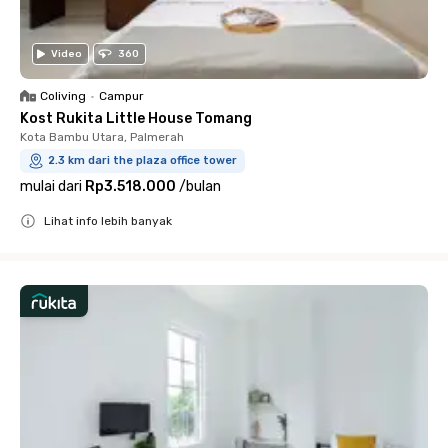
Video
360
Coliving
•
Campur
Kost Rukita Little House Tomang
Kota Bambu Utara, Palmerah
2.3 km dari the plaza office tower
mulai dari
Rp3.518.000
/
bulan
Lihat info lebih banyak
Close