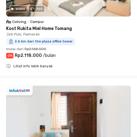
Video
360
Coliving
•
Campur
Kost Rukita Miel Home Tomang
Jati Pulo, Palmerah
2.6 km dari the plaza office tower
mulai dari
Rp2.168.000
Rp2.118.000
/
bulan
-
2
%
Lihat info lebih banyak
Close