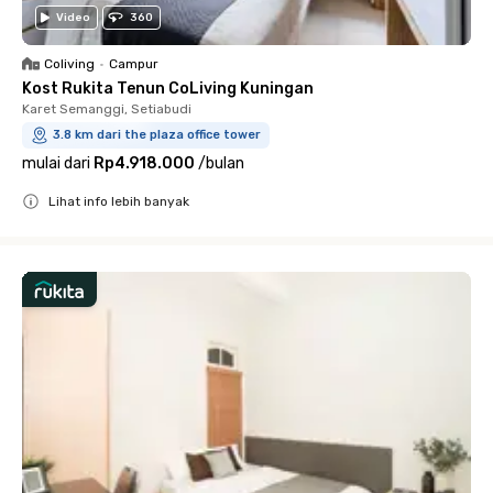
Video
360
Coliving
•
Campur
Kost Rukita Tenun CoLiving Kuningan
Karet Semanggi, Setiabudi
3.8 km dari the plaza office tower
mulai dari
Rp4.918.000
/
bulan
Lihat info lebih banyak
Close