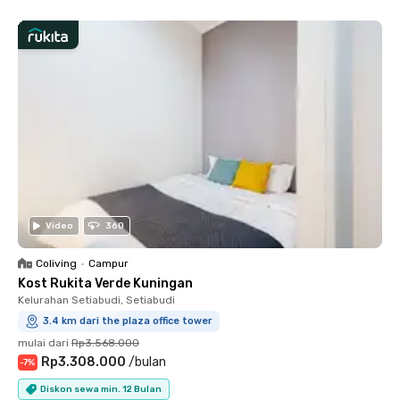
Video
360
Coliving
•
Campur
Kost Rukita Verde Kuningan
Kelurahan Setiabudi, Setiabudi
3.4 km dari the plaza office tower
mulai dari
Rp3.568.000
Rp3.308.000
/
bulan
-
7
%
Diskon sewa min. 12 Bulan