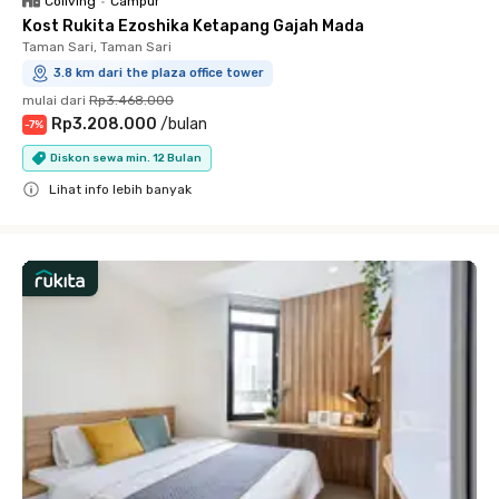
Coliving
•
Campur
Kost Rukita Ezoshika Ketapang Gajah Mada
Taman Sari, Taman Sari
3.8 km dari the plaza office tower
mulai dari
Rp3.468.000
Rp3.208.000
/
bulan
-
7
%
Diskon sewa min. 12 Bulan
Lihat info lebih banyak
Close