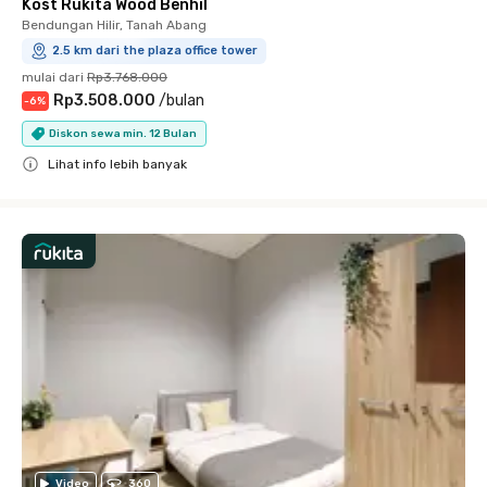
Kost Rukita Wood Benhil
Bendungan Hilir, Tanah Abang
2.5 km dari the plaza office tower
mulai dari
Rp3.768.000
Rp3.508.000
/
bulan
-
6
%
Diskon sewa min. 12 Bulan
Lihat info lebih banyak
Close
Video
360