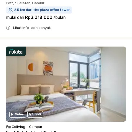
Petojo Selatan, Gambir
2.5 km dari the plaza office tower
mulai dari
Rp3.018.000
/
bulan
Lihat info lebih banyak
Close
Video
360
Coliving
•
Campur