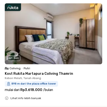
360
Coliving
•
Putri
Kost Rukita Martapura Coliving Thamrin
Kebon Melati, Tanah Abang
898 m dari the plaza office tower
mulai dari
Rp3.618.000
/
bulan
Lihat info lebih banyak
Close