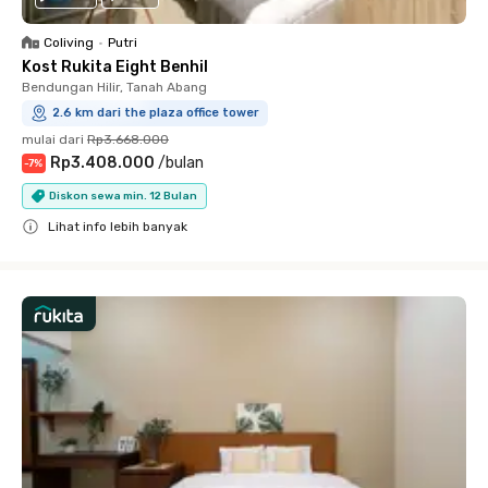
Coliving
•
Putri
Kost Rukita Eight Benhil
Bendungan Hilir, Tanah Abang
2.6 km dari the plaza office tower
mulai dari
Rp3.668.000
Rp3.408.000
/
bulan
-
7
%
Diskon sewa min. 12 Bulan
Lihat info lebih banyak
Close