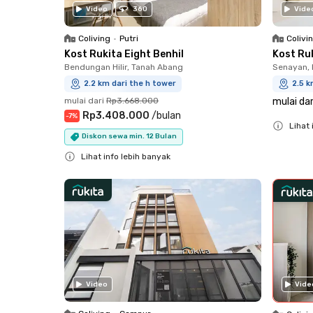
Video
360
Vide
Coliving
•
Putri
Colivi
Kost Rukita Eight Benhil
Kost Ru
Bendungan Hilir, Tanah Abang
Senayan, 
2.2 km dari the h tower
2.5 k
mulai dari
Rp3.668.000
mulai dar
Rp3.408.000
/
bulan
-
7
%
Lihat 
Diskon sewa min. 12 Bulan
Close
Lihat info lebih banyak
Close
Vide
Video