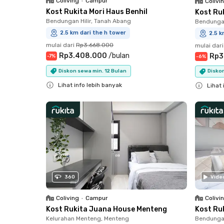
Coliving
•
Campur
Colivi
Kost Rukita Mori Haus Benhil
Kost Ru
Bendungan Hilir, Tanah Abang
Bendungan
2.5 km dari the h tower
2.5 k
mulai dari
Rp3.668.000
mulai dari
Rp3.408.000
/
bulan
Rp3
-
7
%
-
6
%
Diskon sewa min. 12 Bulan
Diskon
Lihat info lebih banyak
Lihat 
Close
Close
360
Vide
Coliving
•
Campur
Colivi
Kost Rukita Juana House Menteng
Kost Ru
Kelurahan Menteng, Menteng
Bendungan