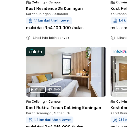
Coliving
•
Campur
Colivi
Kost Residence 28 Kuningan
Kost Pe
Karet Kuningan, Setiabudi
Kelurahan
1.1 km dari the h tower
1.4 k
mulai dari
Rp4.100.000
/
bulan
mulai dar
Lihat info lebih banyak
Lihat 
Close
Close
Video
360
360
Coliving
•
Campur
Colivi
Kost Rukita Tenun CoLiving Kuningan
Kost Am
Karet Semanggi, Setiabudi
Karet Kun
1.4 km dari the h tower
937 m