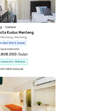
ng
•
Campur
kita Kudus Menteng
 Menteng, Menteng
m dari the h tower
Rp4.068.000
.808.000
/
bulan
 sewa min. 12 Bulan
info lebih banyak