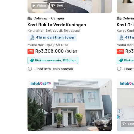
Video
360
Coliving
•
Campur
Colivi
Kost Rukita Verde Kuningan
Kost Gr
Kelurahan Setiabudi, Setiabudi
Karet Kun
416 m dari the h tower
491 m
mulai dari
Rp3.568.000
mulai dari
Rp3.308.000
/
bulan
Rp3
-
7
%
-
3
%
Diskon sewa min. 12 Bulan
Diskon
Lihat info lebih banyak
Lihat 
Close
Close
360