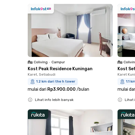
Close
Coliving
•
Campur
Colivi
Kost Peak Residence Kuningan
Kost Se
Karet, Setiabudi
Karet Kun
1.2 km dari the h tower
1.1 k
mulai dari
Rp3.900.000
/
bulan
mulai dar
Lihat info lebih banyak
Lihat 
Close
Close