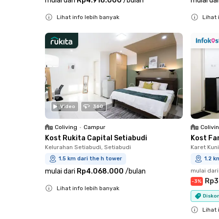
mulai dari
Rp4.918.000
/
bulan
mulai dar
Lihat info lebih banyak
Lihat 
Close
Close
Video
360
Coliving
•
Campur
Colivi
Kost Rukita Capital Setiabudi
Kost Fa
Kelurahan Setiabudi, Setiabudi
Karet Kun
1.5 km dari the h tower
1.2 k
mulai dari
Rp4.068.000
/
bulan
mulai dari
Rp3
-
3
%
Lihat info lebih banyak
Diskon
Close
Lihat 