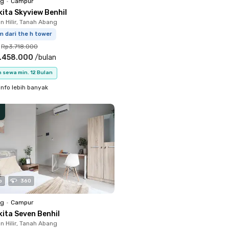
ng
•
Campur
kita Skyview Benhil
 Hilir, Tanah Abang
m dari the h tower
Rp3.718.000
.458.000
/
bulan
 sewa min. 12 Bulan
info lebih banyak
o
360
ng
•
Campur
kita Seven Benhil
 Hilir, Tanah Abang