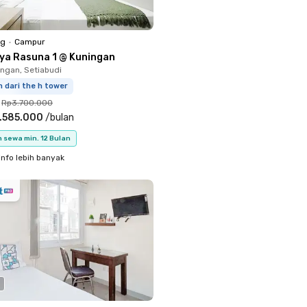
ng
•
Campur
iya Rasuna 1 @ Kuningan
ingan, Setiabudi
 dari the h tower
Rp3.700.000
.585.000
/
bulan
 sewa min. 12 Bulan
info lebih banyak