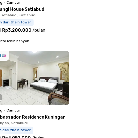
ng
•
Campur
langi House Setiabudi
 Setiabudi, Setiabudi
m dari the h tower
i
Rp3.200.000
/
bulan
info lebih banyak
ng
•
Campur
bassador Residence Kuningan
ingan, Setiabudi
 dari the h tower