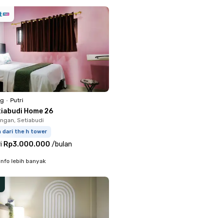
ng
•
Putri
tiabudi Home 26
ingan, Setiabudi
m dari the h tower
i
Rp3.000.000
/
bulan
info lebih banyak