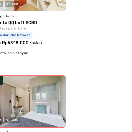
o
360
ng
•
Putri
kita QQ Loft SCBD
Kebayoran Baru
m dari the h tower
i
Rp5.918.000
/
bulan
info lebih banyak
o
360