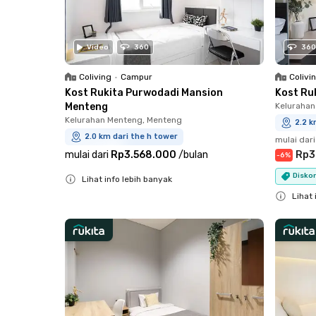
Video
360
360
Coliving
•
Campur
Colivi
Kost Rukita Purwodadi Mansion
Kost Ru
Menteng
Kelurahan
Kelurahan Menteng, Menteng
2.2 k
2.0 km dari the h tower
mulai dari
mulai dari
Rp3.568.000
/
bulan
Rp3
-
6
%
Diskon
Lihat info lebih banyak
Close
Lihat 
Close