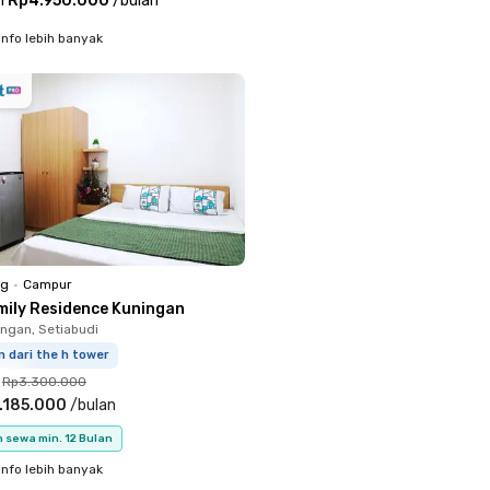
i
Rp4.950.000
/
bulan
info lebih banyak
ng
•
Campur
mily Residence Kuningan
ingan, Setiabudi
m dari the h tower
Rp3.300.000
.185.000
/
bulan
 sewa min. 12 Bulan
info lebih banyak