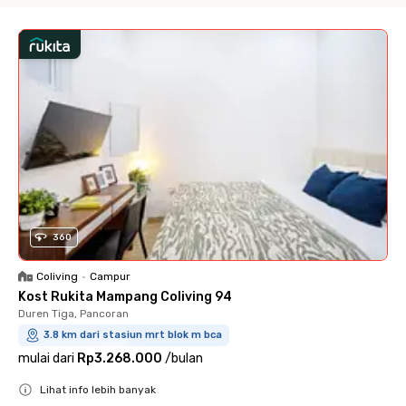
360
Coliving
•
Campur
Kost Rukita Mampang Coliving 94
Duren Tiga, Pancoran
3.8 km dari stasiun mrt blok m bca
mulai dari
Rp3.268.000
/
bulan
Lihat info lebih banyak