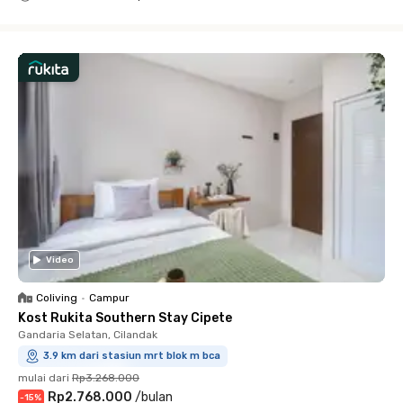
Close
Video
Coliving
•
Campur
Kost Rukita Southern Stay Cipete
Gandaria Selatan, Cilandak
3.9 km dari stasiun mrt blok m bca
mulai dari
Rp3.268.000
Rp2.768.000
/
bulan
-
15
%