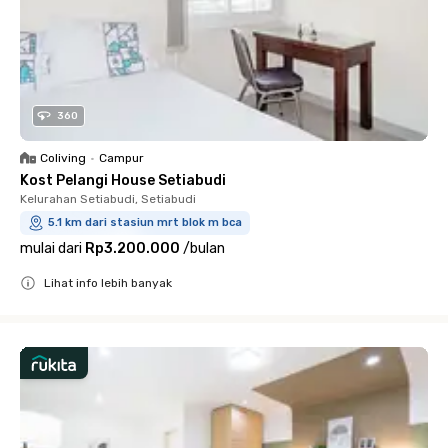
360
Coliving
•
Campur
Kost Pelangi House Setiabudi
Kelurahan Setiabudi, Setiabudi
5.1 km dari stasiun mrt blok m bca
mulai dari
Rp3.200.000
/
bulan
Lihat info lebih banyak
Close