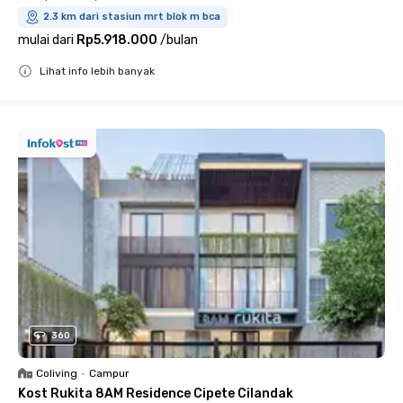
2.3 km dari stasiun mrt blok m bca
mulai dari
Rp5.918.000
/
bulan
Lihat info lebih banyak
Close
360
Coliving
•
Campur
Kost Rukita 8AM Residence Cipete Cilandak