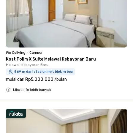
Coliving
•
Campur
Kost Polim X Suite Melawai Kebayoran Baru
Melawai, Kebayoran Baru
669 m dari stasiun mrt blok m bca
mulai dari
Rp5.000.000
/
bulan
Lihat info lebih banyak
Close