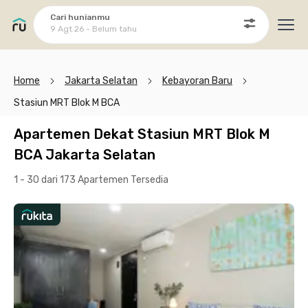
Cari hunianmu
9 Agt 26 - Belum tahu
Ope
Home
Jakarta Selatan
Kebayoran Baru
Stasiun MRT Blok M BCA
Apartemen Dekat Stasiun MRT Blok M
BCA Jakarta Selatan
1 - 30 dari 173 Apartemen
Tersedia