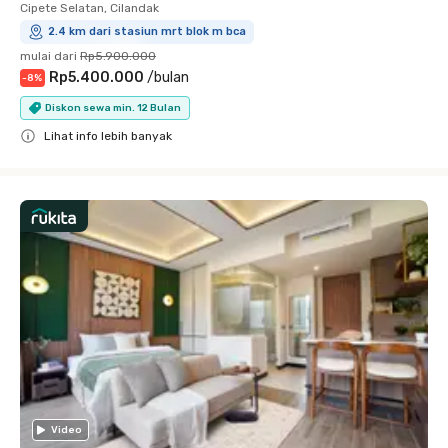
Cipete Selatan, Cilandak
2.4 km dari stasiun mrt blok m bca
mulai dari
Rp5.900.000
Rp5.400.000
/
bulan
-
8
%
Diskon sewa min. 12 Bulan
Lihat info lebih banyak
Close
Video