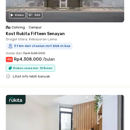
Video
360
Coliving
•
Campur
Kost Rukita Fifteen Senayan
Grogol Utara, Kebayoran Lama
3.1 km dari stasiun mrt blok m bca
mulai dari
Rp4.568.000
Rp4.308.000
/
bulan
-
5
%
Diskon sewa min. 12 Bulan
Lihat info lebih banyak
Close