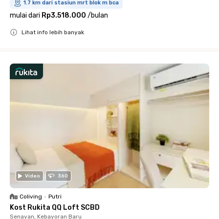
1.7 km dari stasiun mrt blok m bca
mulai dari
Rp3.518.000
/
bulan
Lihat info lebih banyak
Close
Video
360
Coliving
•
Putri
Kost Rukita QQ Loft SCBD
Senayan, Kebayoran Baru