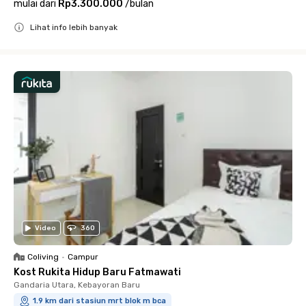
mulai dari
Rp3.300.000
/
bulan
Lihat info lebih banyak
Close
Video
360
Coliving
•
Campur
Kost Rukita Hidup Baru Fatmawati
Gandaria Utara, Kebayoran Baru
1.9 km dari stasiun mrt blok m bca