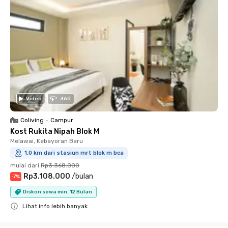
Video
360
Coliving
•
Campur
Kost Rukita Nipah Blok M
Melawai, Kebayoran Baru
1.0 km dari stasiun mrt blok m bca
mulai dari
Rp3.368.000
Rp3.108.000
/
bulan
-
7
%
Diskon sewa min. 12 Bulan
Lihat info lebih banyak
Close