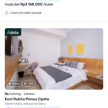
mulai dari
Rp3.168.000
/
bulan
Lihat info lebih banyak
Close
Video
360
Coliving
•
Campur
Kost Rukita Pinnus Cipete
Cipete Utara, Kebayoran Baru