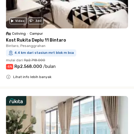
Video
360
Coliving
•
Campur
Kost Rukita Deplu 11 Bintaro
Bintaro, Pesanggrahan
4.4 km dari stasiun mrt blok m bca
mulai dari
Rp2.718.000
Rp2.568.000
/
bulan
-
5
%
Lihat info lebih banyak
Close