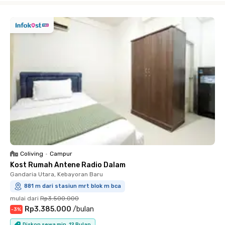
Coliving
•
Campur
Kost Rumah Antene Radio Dalam
Gandaria Utara, Kebayoran Baru
881 m dari stasiun mrt blok m bca
mulai dari
Rp3.500.000
Rp3.385.000
/
bulan
-
3
%
Diskon sewa min. 12 Bulan