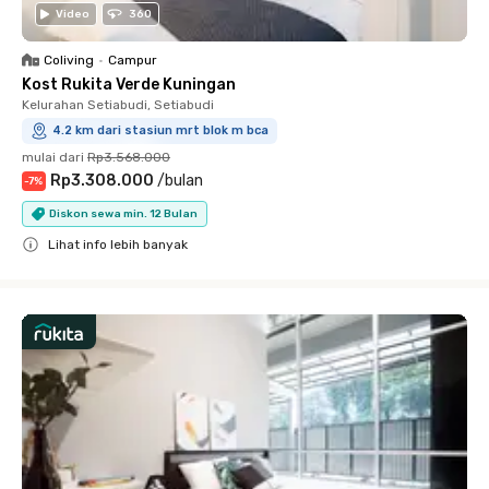
Video
360
Coliving
•
Campur
Kost Rukita Verde Kuningan
Kelurahan Setiabudi, Setiabudi
4.2 km dari stasiun mrt blok m bca
mulai dari
Rp3.568.000
Rp3.308.000
/
bulan
-
7
%
Diskon sewa min. 12 Bulan
Lihat info lebih banyak
Close