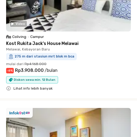
Video
Coliving
•
Campur
Kost Rukita Jack's House Melawai
Melawai, Kebayoran Baru
275 m dari stasiun mrt blok m bca
mulai dari
Rp4.168.000
Rp3.908.000
/
bulan
-
6
%
Diskon sewa min. 12 Bulan
Lihat info lebih banyak
Close