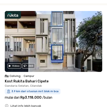
Close
Video
360
Coliving
•
Campur
Kost Rukita Bahari Cipete
Gandaria Selatan, Cilandak
3.9 km dari stasiun mrt blok m bca
mulai dari
Rp3.118.000
/
bulan
Lihat info lebih banyak