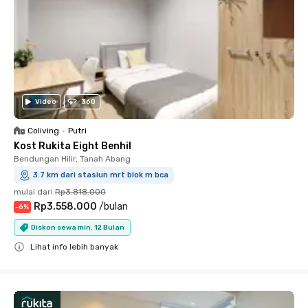
Video
360
Coliving
•
Putri
Kost Rukita Eight Benhil
Bendungan Hilir, Tanah Abang
3.7 km dari stasiun mrt blok m bca
mulai dari
Rp3.818.000
Rp3.558.000
/
bulan
-
6
%
Diskon sewa min. 12 Bulan
Lihat info lebih banyak
Close