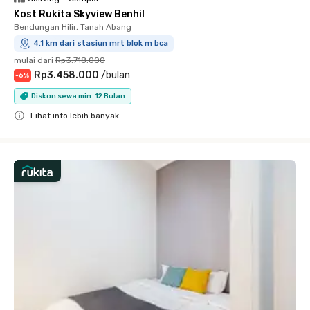
Kost Rukita Skyview Benhil
Bendungan Hilir, Tanah Abang
4.1 km dari stasiun mrt blok m bca
mulai dari
Rp3.718.000
Rp3.458.000
/
bulan
-
6
%
Diskon sewa min. 12 Bulan
Lihat info lebih banyak
Close