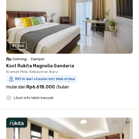
360
Coliving
•
Campur
Kost Rukita Magnolia Gandaria
Kramat Pela, Kebayoran Baru
901 m dari stasiun mrt blok m bca
mulai dari
Rp6.618.000
/
bulan
Lihat info lebih banyak
Close