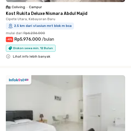
Coliving
•
Campur
Kost Rukita Deluxe Nismara Abdul Majid
Cipete Utara, Kebayoran Baru
2.5 km dari stasiun mrt blok m bca
mulai dari
Rp6.236.000
Rp5.976.000
/
bulan
-
4
%
Diskon sewa min. 12 Bulan
Lihat info lebih banyak
Close