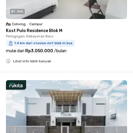
360
Coliving
•
Campur
Kost Pulo Residence Blok M
Petogogan, Kebayoran Baru
1.4 km dari stasiun mrt blok m bca
mulai dari
Rp3.050.000
/
bulan
Lihat info lebih banyak
Close