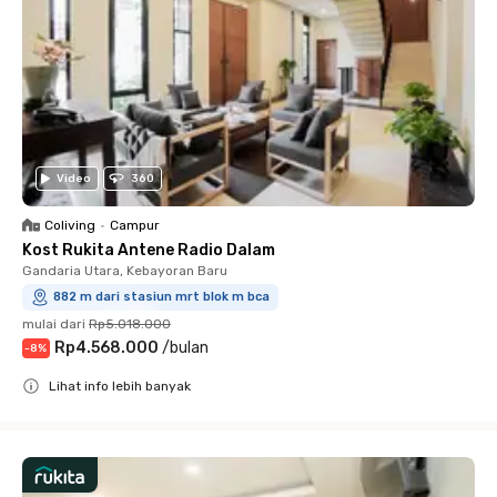
Video
360
Coliving
•
Campur
Kost Rukita Antene Radio Dalam
Gandaria Utara, Kebayoran Baru
882 m dari stasiun mrt blok m bca
mulai dari
Rp5.018.000
Rp4.568.000
/
bulan
-
8
%
Lihat info lebih banyak
Close