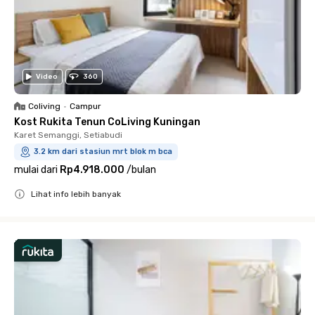
Video
360
Coliving
•
Campur
Kost Rukita Tenun CoLiving Kuningan
Karet Semanggi, Setiabudi
3.2 km dari stasiun mrt blok m bca
mulai dari
Rp4.918.000
/
bulan
Lihat info lebih banyak
Close