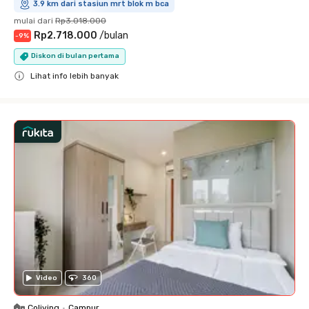
3.9 km dari stasiun mrt blok m bca
mulai dari
Rp3.018.000
Rp2.718.000
/
bulan
-
9
%
Diskon di bulan pertama
Lihat info lebih banyak
Close
Video
360
Coliving
•
Campur