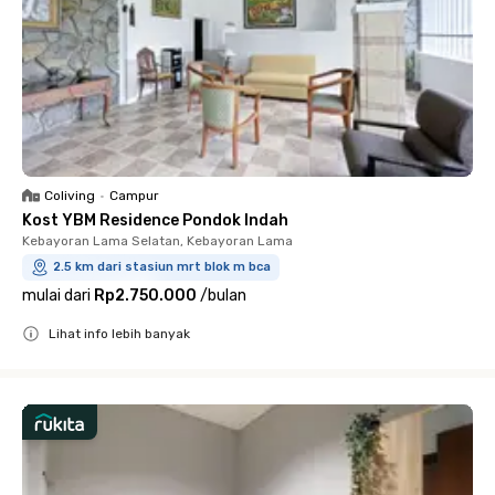
Coliving
•
Campur
Kost YBM Residence Pondok Indah
Kebayoran Lama Selatan, Kebayoran Lama
2.5 km dari stasiun mrt blok m bca
mulai dari
Rp2.750.000
/
bulan
Lihat info lebih banyak
Close