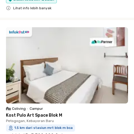
Lihat info lebih banyak
Close
Coliving
•
Campur
Kost Pulo Art Space Blok M
Petogogan, Kebayoran Baru
1.5 km dari stasiun mrt blok m bca