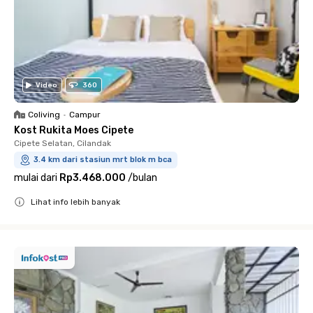
Video
360
Coliving
•
Campur
Kost Rukita Moes Cipete
Cipete Selatan, Cilandak
3.4 km dari stasiun mrt blok m bca
mulai dari
Rp3.468.000
/
bulan
Lihat info lebih banyak
Close