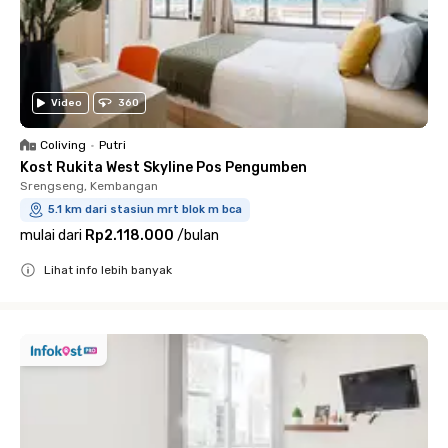
Video
360
Coliving
•
Putri
Kost Rukita West Skyline Pos Pengumben
Srengseng, Kembangan
5.1 km dari stasiun mrt blok m bca
mulai dari
Rp2.118.000
/
bulan
Lihat info lebih banyak
Close