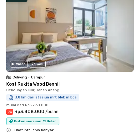
Video
360
Coliving
•
Campur
Kost Rukita Wood Benhil
Bendungan Hilir, Tanah Abang
3.8 km dari stasiun mrt blok m bca
mulai dari
Rp3.668.000
Rp3.408.000
/
bulan
-
7
%
Diskon sewa min. 12 Bulan
Lihat info lebih banyak
Close