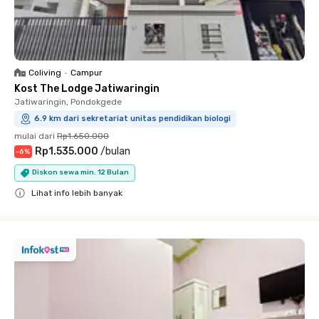
Coliving
•
Campur
Kost The Lodge Jatiwaringin
Jatiwaringin, Pondokgede
6.9 km dari sekretariat unitas pendidikan biologi
mulai dari
Rp1.650.000
Rp1.535.000
/
bulan
-
6
%
Diskon sewa min. 12 Bulan
Lihat info lebih banyak
Close