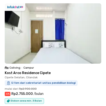
Coliving
•
Campur
Kost Arco Residence Cipete
Cipete Selatan, Cilandak
5.1 km dari sekretariat unitas pendidikan biologi
mulai dari
Rp2.900.000
Rp2.755.000
/
bulan
-
5
%
Diskon sewa min. 3 Bulan