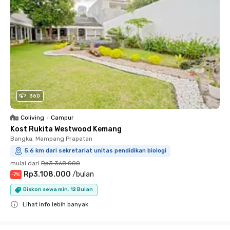
360
Coliving
•
Campur
Kost Rukita Westwood Kemang
Bangka, Mampang Prapatan
5.6 km dari sekretariat unitas pendidikan biologi
mulai dari
Rp3.368.000
Rp3.108.000
/
bulan
-
7
%
Diskon sewa min. 12 Bulan
Lihat info lebih banyak
Close