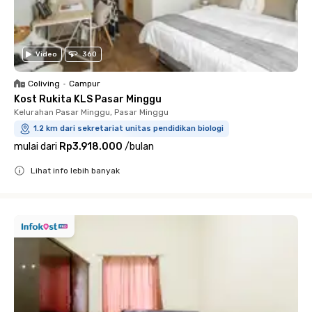
Video
360
Coliving
•
Campur
Kost Rukita KLS Pasar Minggu
Kelurahan Pasar Minggu, Pasar Minggu
1.2 km dari sekretariat unitas pendidikan biologi
mulai dari
Rp3.918.000
/
bulan
Lihat info lebih banyak
Close