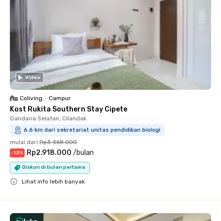
Video
Coliving
•
Campur
Kost Rukita Southern Stay Cipete
Gandaria Selatan, Cilandak
6.6 km dari sekretariat unitas pendidikan biologi
mulai dari
Rp3.368.000
Rp2.918.000
/
bulan
-
13
%
Diskon di bulan pertama
Lihat info lebih banyak
Close