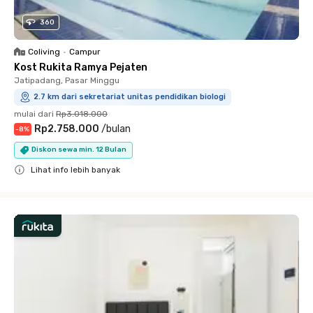
360
Coliving
•
Campur
Kost Rukita Ramya Pejaten
Jatipadang, Pasar Minggu
2.7 km dari sekretariat unitas pendidikan biologi
mulai dari
Rp3.018.000
Rp2.758.000
/
bulan
-
8
%
Diskon sewa min. 12 Bulan
Lihat info lebih banyak
Close