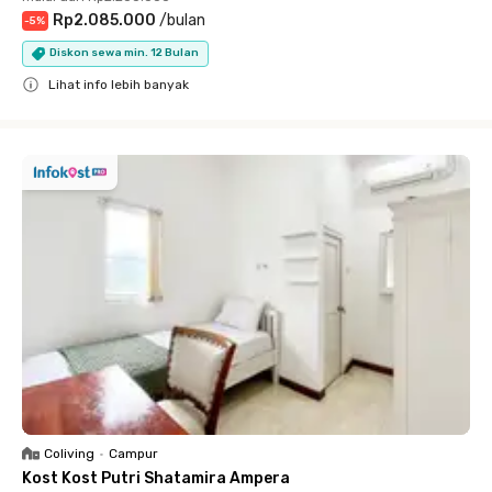
Rp2.085.000
/
bulan
-
5
%
Diskon sewa min. 12 Bulan
Lihat info lebih banyak
Close
Coliving
•
Campur
Kost Kost Putri Shatamira Ampera