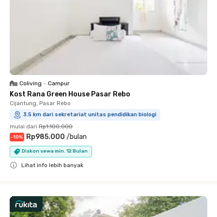
Coliving
•
Campur
Kost Rana Green House Pasar Rebo
Cijantung, Pasar Rebo
3.5 km dari sekretariat unitas pendidikan biologi
mulai dari
Rp1.100.000
Rp985.000
/
bulan
-
10
%
Diskon sewa min. 12 Bulan
Lihat info lebih banyak
Close