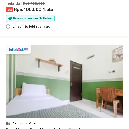
mulai dari
Rp5.900.000
Rp5.400.000
/
bulan
-
8
%
Diskon sewa min. 12 Bulan
Lihat info lebih banyak
Close
Coliving
•
Putri