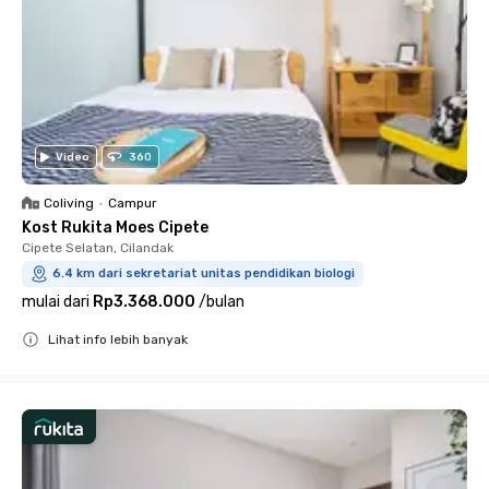
Video
360
Coliving
•
Campur
Kost Rukita Moes Cipete
Cipete Selatan, Cilandak
6.4 km dari sekretariat unitas pendidikan biologi
mulai dari
Rp3.368.000
/
bulan
Lihat info lebih banyak
Close