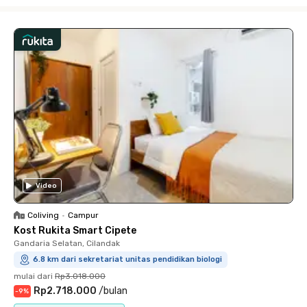
Close
Video
Coliving
•
Campur
Kost Rukita Smart Cipete
Gandaria Selatan, Cilandak
6.8 km dari sekretariat unitas pendidikan biologi
mulai dari
Rp3.018.000
Rp2.718.000
/
bulan
-
9
%