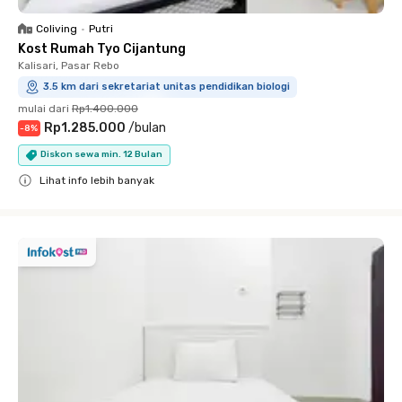
Coliving
•
Putri
Kost Rumah Tyo Cijantung
Kalisari, Pasar Rebo
3.5 km dari sekretariat unitas pendidikan biologi
mulai dari
Rp1.400.000
Rp1.285.000
/
bulan
-
8
%
Diskon sewa min. 12 Bulan
Lihat info lebih banyak
Close