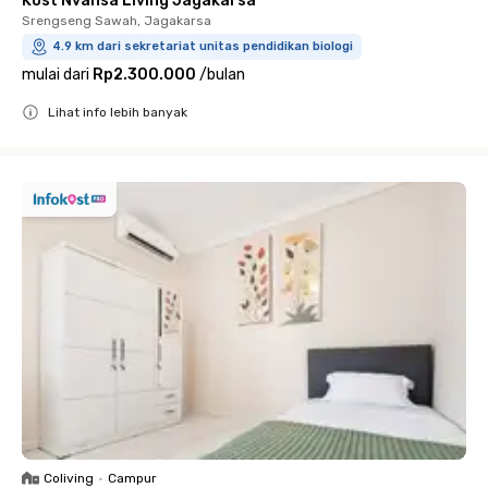
Kost Nvansa Living Jagakarsa
Srengseng Sawah, Jagakarsa
4.9 km dari sekretariat unitas pendidikan biologi
mulai dari
Rp2.300.000
/
bulan
Lihat info lebih banyak
Close
Coliving
•
Campur