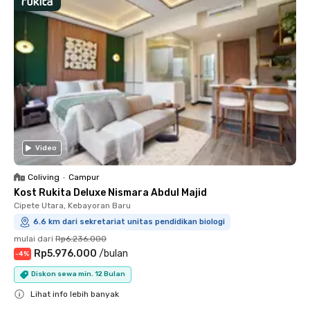
Video
Coliving
•
Campur
Kost Rukita Deluxe Nismara Abdul Majid
Cipete Utara, Kebayoran Baru
6.6 km dari sekretariat unitas pendidikan biologi
mulai dari
Rp6.236.000
Rp5.976.000
/
bulan
-
4
%
Diskon sewa min. 12 Bulan
Lihat info lebih banyak