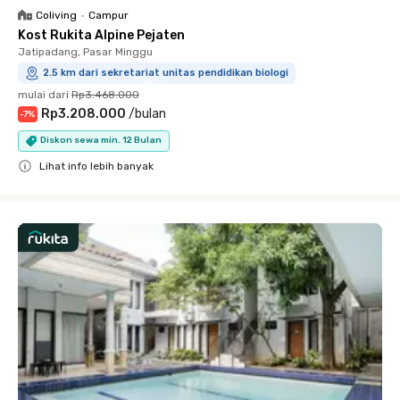
Coliving
•
Campur
Kost Rukita Alpine Pejaten
Jatipadang, Pasar Minggu
2.5 km dari sekretariat unitas pendidikan biologi
mulai dari
Rp3.468.000
Rp3.208.000
/
bulan
-
7
%
Diskon sewa min. 12 Bulan
Lihat info lebih banyak
Close