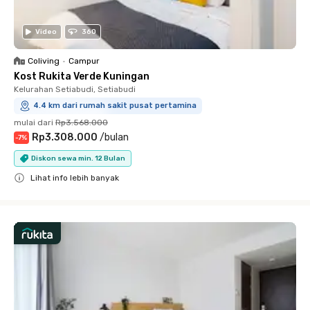
Video
360
Coliving
•
Campur
Kost Rukita Verde Kuningan
Kelurahan Setiabudi, Setiabudi
4.4 km dari rumah sakit pusat pertamina
mulai dari
Rp3.568.000
Rp3.308.000
/
bulan
-
7
%
Diskon sewa min. 12 Bulan
Lihat info lebih banyak
Close