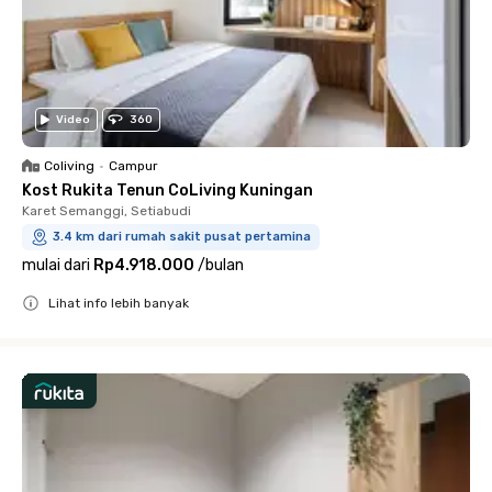
Video
360
Coliving
•
Campur
Kost Rukita Tenun CoLiving Kuningan
Karet Semanggi, Setiabudi
3.4 km dari rumah sakit pusat pertamina
mulai dari
Rp4.918.000
/
bulan
Lihat info lebih banyak
Close