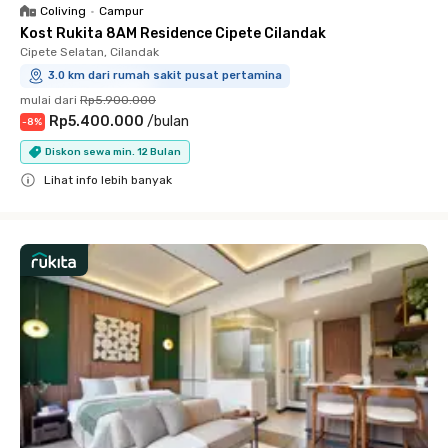
Coliving
•
Campur
Kost Rukita 8AM Residence Cipete Cilandak
Cipete Selatan, Cilandak
3.0 km dari rumah sakit pusat pertamina
mulai dari
Rp5.900.000
Rp5.400.000
/
bulan
-
8
%
Diskon sewa min. 12 Bulan
Lihat info lebih banyak
Close