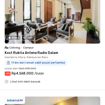
Video
360
Coliving
•
Campur
Kost Rukita Antene Radio Dalam
Gandaria Utara, Kebayoran Baru
1.1 km dari rumah sakit pusat pertamina
mulai dari
Rp5.018.000
Rp4.568.000
/
bulan
-
8
%
Lihat info lebih banyak
Close