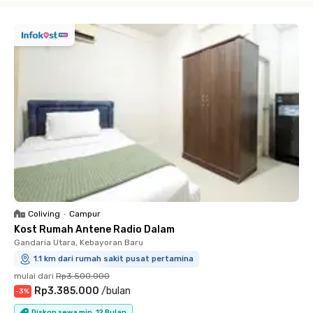
Coliving
•
Campur
Kost Rumah Antene Radio Dalam
Gandaria Utara, Kebayoran Baru
1.1 km dari rumah sakit pusat pertamina
mulai dari
Rp3.500.000
Rp3.385.000
/
bulan
-
3
%
Diskon sewa min. 12 Bulan