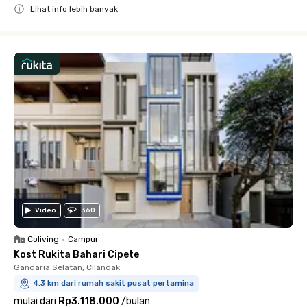
Lihat info lebih banyak
Close
Video
360
Coliving
•
Campur
Kost Rukita Bahari Cipete
Gandaria Selatan, Cilandak
4.3 km dari rumah sakit pusat pertamina
mulai dari
Rp3.118.000
/
bulan