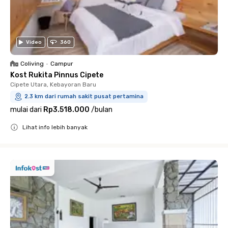
Video
360
Coliving
•
Campur
Kost Rukita Pinnus Cipete
Cipete Utara, Kebayoran Baru
2.3 km dari rumah sakit pusat pertamina
mulai dari
Rp3.518.000
/
bulan
Lihat info lebih banyak
Close