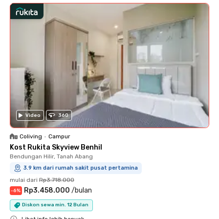
Video
360
Coliving
•
Campur
Kost Rukita Skyview Benhil
Bendungan Hilir, Tanah Abang
3.9 km dari rumah sakit pusat pertamina
mulai dari
Rp3.718.000
Rp3.458.000
/
bulan
-
6
%
Diskon sewa min. 12 Bulan
Lihat info lebih banyak