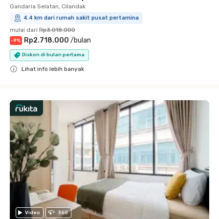
Gandaria Selatan, Cilandak
4.4 km dari rumah sakit pusat pertamina
mulai dari
Rp3.018.000
Rp2.718.000
/
bulan
-
9
%
Diskon di bulan pertama
Lihat info lebih banyak
Close
Video
360