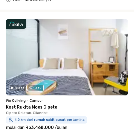
Close
Video
360
Coliving
•
Campur
Kost Rukita Moes Cipete
Cipete Selatan, Cilandak
4.0 km dari rumah sakit pusat pertamina
mulai dari
Rp3.468.000
/
bulan