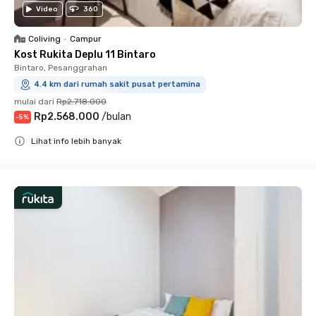
Video
360
Coliving
•
Campur
Kost Rukita Deplu 11 Bintaro
Bintaro, Pesanggrahan
4.4 km dari rumah sakit pusat pertamina
mulai dari
Rp2.718.000
Rp2.568.000
/
bulan
-
5
%
Lihat info lebih banyak
Close