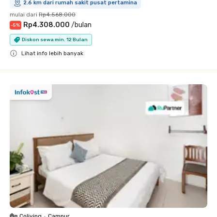
2.6 km dari rumah sakit pusat pertamina
mulai dari
Rp4.568.000
Rp4.308.000
/
bulan
-
5
%
Diskon sewa min. 12 Bulan
Lihat info lebih banyak
Close
Coliving
•
Campur