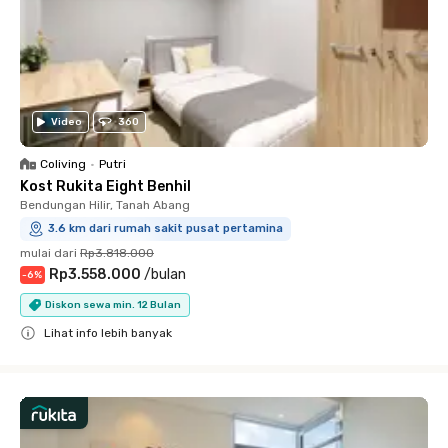
Video
360
Coliving
•
Putri
Kost Rukita Eight Benhil
Bendungan Hilir, Tanah Abang
3.6 km dari rumah sakit pusat pertamina
mulai dari
Rp3.818.000
Rp3.558.000
/
bulan
-
6
%
Diskon sewa min. 12 Bulan
Lihat info lebih banyak
Close