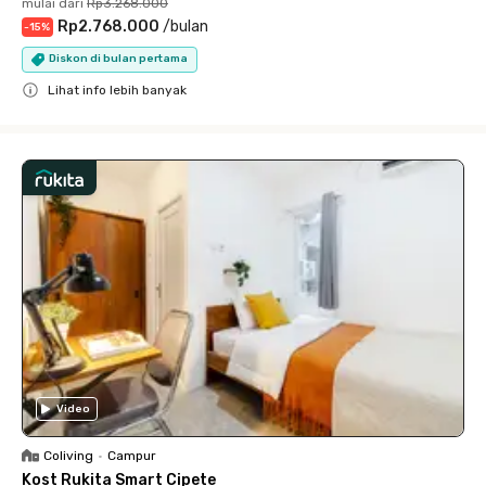
mulai dari
Rp3.268.000
Rp2.768.000
/
bulan
-
15
%
Diskon di bulan pertama
Lihat info lebih banyak
Close
Video
Coliving
•
Campur
Kost Rukita Smart Cipete