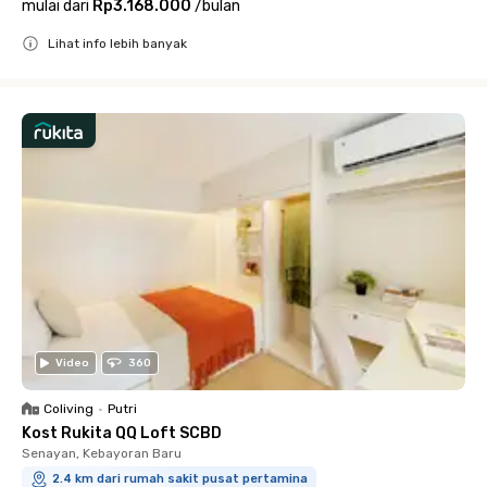
mulai dari
Rp3.168.000
/
bulan
Lihat info lebih banyak
Close
Video
360
Coliving
•
Putri
Kost Rukita QQ Loft SCBD
Senayan, Kebayoran Baru
2.4 km dari rumah sakit pusat pertamina