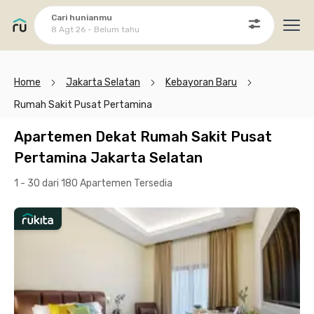
Cari hunianmu
8 Agt 26 - Belum tahu
Ope
Home
Jakarta Selatan
Kebayoran Baru
Rumah Sakit Pusat Pertamina
Apartemen Dekat Rumah Sakit Pusat
Pertamina Jakarta Selatan
1 - 30 dari 180 Apartemen
Tersedia