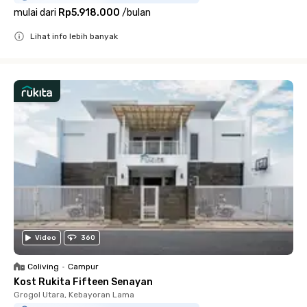
mulai dari
Rp5.918.000
/
bulan
Lihat info lebih banyak
Close
Video
360
Coliving
•
Campur
Kost Rukita Fifteen Senayan
Grogol Utara, Kebayoran Lama