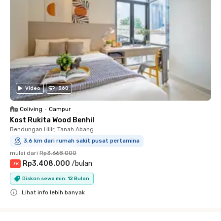
Video
360
Coliving
•
Campur
Kost Rukita Wood Benhil
Bendungan Hilir, Tanah Abang
3.6 km dari rumah sakit pusat pertamina
mulai dari
Rp3.668.000
Rp3.408.000
/
bulan
-
7
%
Diskon sewa min. 12 Bulan
Lihat info lebih banyak
Close