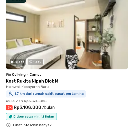
Video
360
Coliving
•
Campur
Kost Rukita Nipah Blok M
Melawai, Kebayoran Baru
1.7 km dari rumah sakit pusat pertamina
mulai dari
Rp3.368.000
Rp3.108.000
/
bulan
-
7
%
Diskon sewa min. 12 Bulan
Lihat info lebih banyak
Close