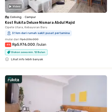
Video
Coliving
•
Campur
Kost Rukita Deluxe Nismara Abdul Majid
Cipete Utara, Kebayoran Baru
3.1 km dari rumah sakit pusat pertamina
mulai dari
Rp6.236.000
Rp5.976.000
/
bulan
-
4
%
Diskon sewa min. 12 Bulan
Lihat info lebih banyak
Close