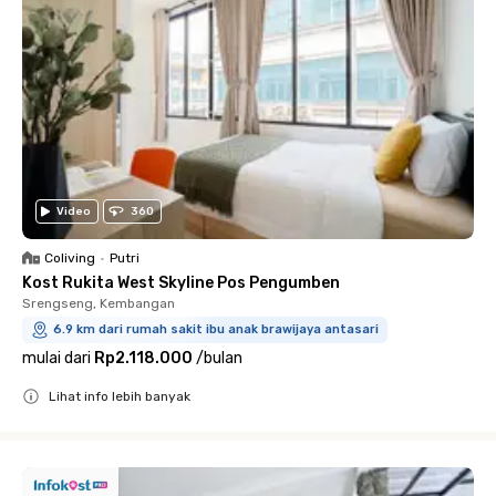
Video
360
Coliving
•
Putri
Kost Rukita West Skyline Pos Pengumben
Srengseng, Kembangan
6.9 km dari rumah sakit ibu anak brawijaya antasari
mulai dari
Rp2.118.000
/
bulan
Lihat info lebih banyak
Close