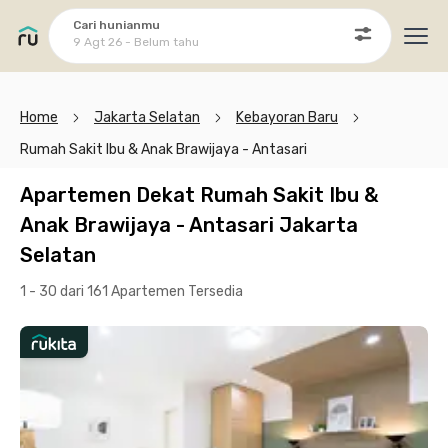
Cari hunianmu
9 Agt 26 - Belum tahu
Ope
Home
Jakarta Selatan
Kebayoran Baru
Rumah Sakit Ibu & Anak Brawijaya - Antasari
Apartemen Dekat Rumah Sakit Ibu &
Anak Brawijaya - Antasari Jakarta
Selatan
1 - 30 dari 161 Apartemen
Tersedia