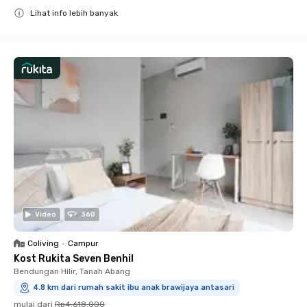
Lihat info lebih banyak
Close
Video
360
Coliving
•
Campur
Kost Rukita Seven Benhil
Bendungan Hilir, Tanah Abang
4.8 km dari rumah sakit ibu anak brawijaya antasari
mulai dari
Rp4.618.000