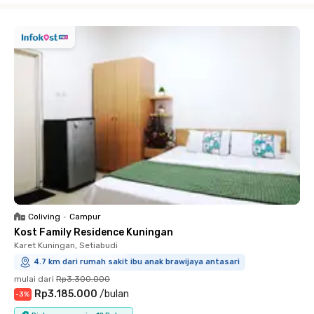
Coliving
•
Campur
Kost Family Residence Kuningan
Karet Kuningan, Setiabudi
4.7 km dari rumah sakit ibu anak brawijaya antasari
mulai dari
Rp3.300.000
Rp3.185.000
/
bulan
-
3
%