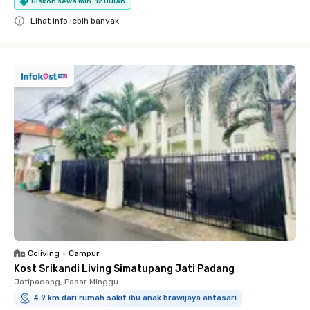
Diskon sewa min. 12 Bulan
Lihat info lebih banyak
Close
Coliving
•
Campur
Kost Srikandi Living Simatupang Jati Padang
Jatipadang, Pasar Minggu
4.9 km dari rumah sakit ibu anak brawijaya antasari