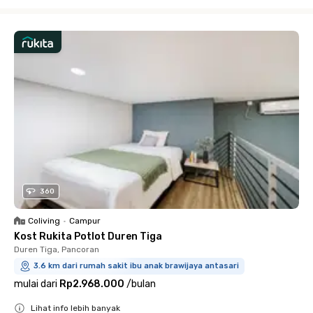
Close
360
Coliving
•
Campur
Kost Rukita Potlot Duren Tiga
Duren Tiga, Pancoran
3.6 km dari rumah sakit ibu anak brawijaya antasari
mulai dari
Rp2.968.000
/
bulan
Lihat info lebih banyak