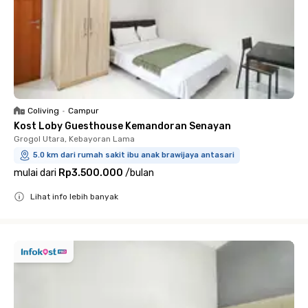
Coliving
•
Campur
Kost Loby Guesthouse Kemandoran Senayan
Grogol Utara, Kebayoran Lama
5.0 km dari rumah sakit ibu anak brawijaya antasari
mulai dari
Rp3.500.000
/
bulan
Lihat info lebih banyak
Close