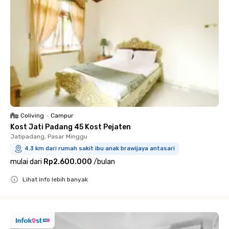
Coliving
•
Campur
Kost Jati Padang 45 Kost Pejaten
Jatipadang, Pasar Minggu
4.3 km dari rumah sakit ibu anak brawijaya antasari
mulai dari
Rp2.600.000
/
bulan
Lihat info lebih banyak
Close