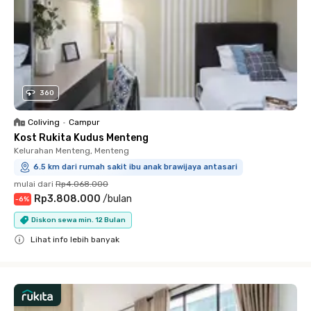
360
Coliving
•
Campur
Kost Rukita Kudus Menteng
Kelurahan Menteng, Menteng
6.5 km dari rumah sakit ibu anak brawijaya antasari
mulai dari
Rp4.068.000
Rp3.808.000
/
bulan
-
6
%
Diskon sewa min. 12 Bulan
Lihat info lebih banyak
Close