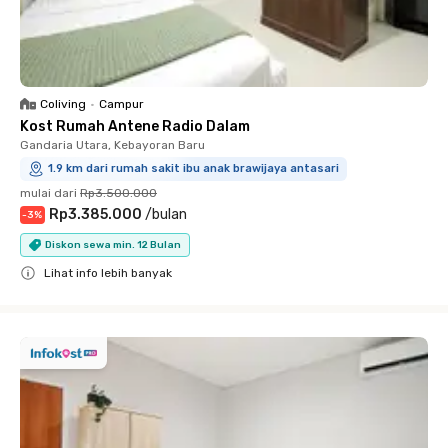
Coliving
•
Campur
Kost Rumah Antene Radio Dalam
Gandaria Utara, Kebayoran Baru
1.9 km dari rumah sakit ibu anak brawijaya antasari
mulai dari
Rp3.500.000
Rp3.385.000
/
bulan
-
3
%
Diskon sewa min. 12 Bulan
Lihat info lebih banyak
Close