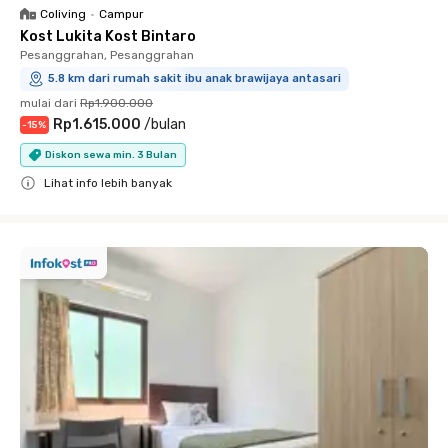
Coliving
•
Campur
Kost Lukita Kost Bintaro
Pesanggrahan, Pesanggrahan
5.8 km dari rumah sakit ibu anak brawijaya antasari
mulai dari
Rp1.900.000
Rp1.615.000
/
bulan
-
15
%
Diskon sewa min. 3 Bulan
Lihat info lebih banyak
Close