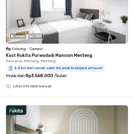
Video
360
Coliving
•
Campur
Kost Rukita Purwodadi Mansion Menteng
Kelurahan Menteng, Menteng
6.4 km dari rumah sakit ibu anak brawijaya antasari
mulai dari
Rp3.568.000
/
bulan
Lihat info lebih banyak
Close