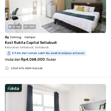
Video
360
Coliving
•
Campur
Kost Rukita Capital Setiabudi
Kelurahan Setiabudi, Setiabudi
5.9 km dari rumah sakit ibu anak brawijaya antasari
mulai dari
Rp4.068.000
/
bulan
Lihat info lebih banyak
Close