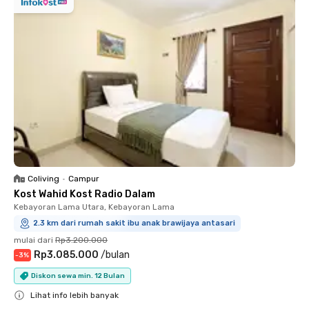
Coliving
•
Campur
Kost Wahid Kost Radio Dalam
Kebayoran Lama Utara, Kebayoran Lama
2.3 km dari rumah sakit ibu anak brawijaya antasari
mulai dari
Rp3.200.000
Rp3.085.000
/
bulan
-
3
%
Diskon sewa min. 12 Bulan
Lihat info lebih banyak