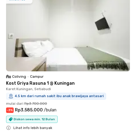
Coliving
•
Campur
Kost Griya Rasuna 1 @ Kuningan
Karet Kuningan, Setiabudi
4.5 km dari rumah sakit ibu anak brawijaya antasari
mulai dari
Rp3.700.000
Rp3.585.000
/
bulan
-
3
%
Diskon sewa min. 12 Bulan
Lihat info lebih banyak
Close