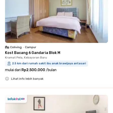
Coliving
•
Campur
Kost Bacang 6 Gandaria Blok M
Kramat Pela, Kebayoran Baru
2.5 km dari rumah sakit ibu anak brawijaya antasari
mulai dari
Rp2.500.000
/
bulan
Lihat info lebih banyak
Close