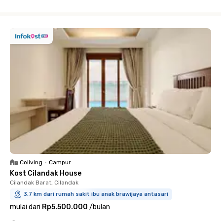
Close
Coliving
•
Campur
Kost Cilandak House
Cilandak Barat, Cilandak
3.7 km dari rumah sakit ibu anak brawijaya antasari
mulai dari
Rp5.500.000
/
bulan