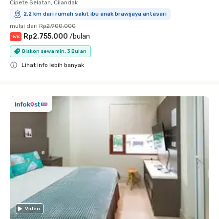
Cipete Selatan, Cilandak
2.2 km dari rumah sakit ibu anak brawijaya antasari
mulai dari
Rp2.900.000
Rp2.755.000
/
bulan
-
5
%
Diskon sewa min. 3 Bulan
Lihat info lebih banyak
Close
Video