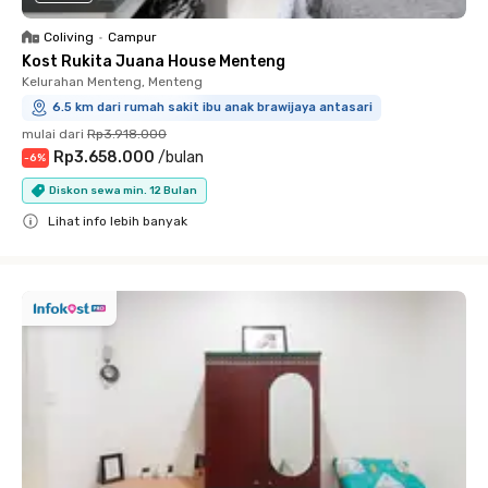
Coliving
•
Campur
Kost Rukita Juana House Menteng
Kelurahan Menteng, Menteng
6.5 km dari rumah sakit ibu anak brawijaya antasari
mulai dari
Rp3.918.000
Rp3.658.000
/
bulan
-
6
%
Diskon sewa min. 12 Bulan
Lihat info lebih banyak
Close