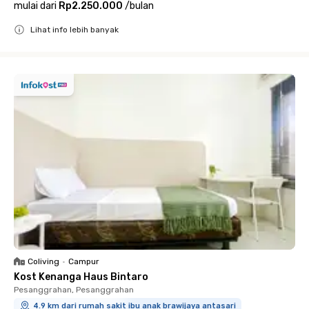
mulai dari
Rp2.250.000
/
bulan
Lihat info lebih banyak
Close
Coliving
•
Campur
Kost Kenanga Haus Bintaro
Pesanggrahan, Pesanggrahan
4.9 km dari rumah sakit ibu anak brawijaya antasari