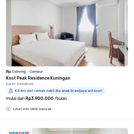
Coliving
•
Campur
Kost Peak Residence Kuningan
Karet, Setiabudi
4.5 km dari rumah sakit ibu anak brawijaya antasari
mulai dari
Rp3.900.000
/
bulan
Lihat info lebih banyak
Close