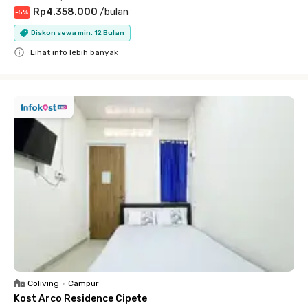
Rp4.358.000
/
bulan
-
5
%
Diskon sewa min. 12 Bulan
Lihat info lebih banyak
Close
Coliving
•
Campur
Kost Arco Residence Cipete