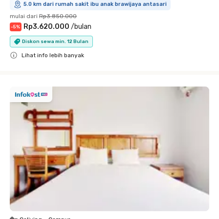
5.0 km dari rumah sakit ibu anak brawijaya antasari
mulai dari
Rp3.850.000
Rp3.620.000
/
bulan
-
5
%
Diskon sewa min. 12 Bulan
Lihat info lebih banyak
Close