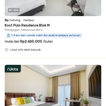
360
Coliving
•
Campur
Kost Pulo Residence Blok M
Petogogan, Kebayoran Baru
1.4 km dari rumah sakit ibu anak brawijaya antasari
mulai dari
Rp2.650.000
/
bulan
Lihat info lebih banyak
Close