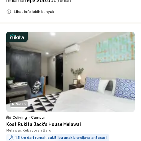
mulai dari
Rp3.300.000
/
bulan
Lihat info lebih banyak
Close
Video
Coliving
•
Campur
Kost Rukita Jack's House Melawai
Melawai, Kebayoran Baru
1.5 km dari rumah sakit ibu anak brawijaya antasari