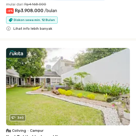
mulai dari
Rp4.168.000
Rp3.908.000
/
bulan
-
6
%
Diskon sewa min. 12 Bulan
Lihat info lebih banyak
Close
360
Coliving
•
Campur