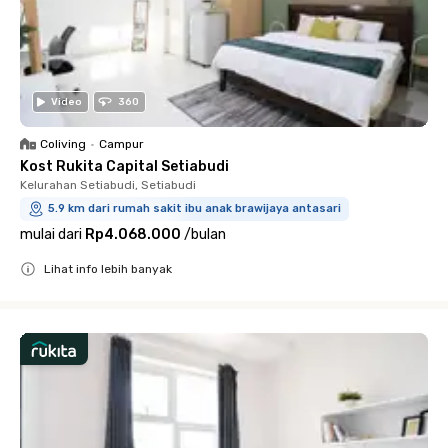
Video
360
Coliving
•
Campur
Kost Rukita Capital Setiabudi
Kelurahan Setiabudi, Setiabudi
5.9 km dari rumah sakit ibu anak brawijaya antasari
mulai dari
Rp4.068.000
/
bulan
Lihat info lebih banyak
Close