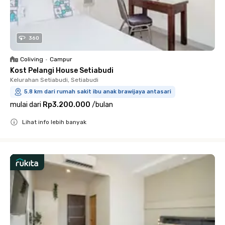
360
Coliving
•
Campur
Kost Pelangi House Setiabudi
Kelurahan Setiabudi, Setiabudi
5.8 km dari rumah sakit ibu anak brawijaya antasari
mulai dari
Rp3.200.000
/
bulan
Lihat info lebih banyak
Close