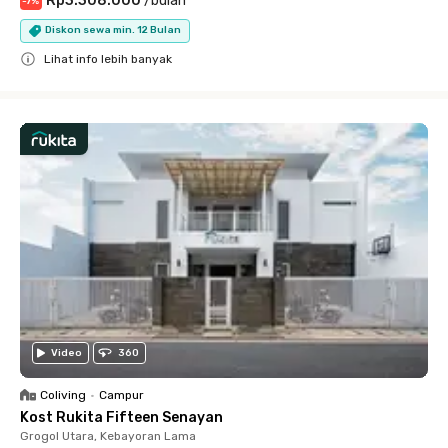
Rp3.308.000
/
bulan
-
7
%
Diskon sewa min. 12 Bulan
Lihat info lebih banyak
Close
Video
360
Coliving
•
Campur
Kost Rukita Fifteen Senayan
Grogol Utara, Kebayoran Lama