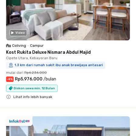
Video
Coliving
•
Campur
Kost Rukita Deluxe Nismara Abdul Majid
Cipete Utara, Kebayoran Baru
1.3 km dari rumah sakit ibu anak brawijaya antasari
mulai dari
Rp6.236.000
Rp5.976.000
/
bulan
-
4
%
Diskon sewa min. 12 Bulan
Lihat info lebih banyak
Close