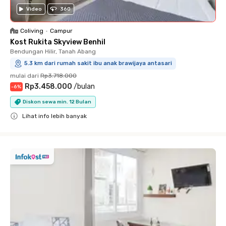
Video
360
Coliving
•
Campur
Kost Rukita Skyview Benhil
Bendungan Hilir, Tanah Abang
5.3 km dari rumah sakit ibu anak brawijaya antasari
mulai dari
Rp3.718.000
Rp3.458.000
/
bulan
-
6
%
Diskon sewa min. 12 Bulan
Lihat info lebih banyak
Close