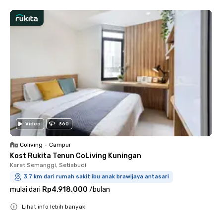
Video
360
Coliving
•
Campur
Kost Rukita Tenun CoLiving Kuningan
Karet Semanggi, Setiabudi
3.7 km dari rumah sakit ibu anak brawijaya antasari
mulai dari
Rp4.918.000
/
bulan
Lihat info lebih banyak
Close