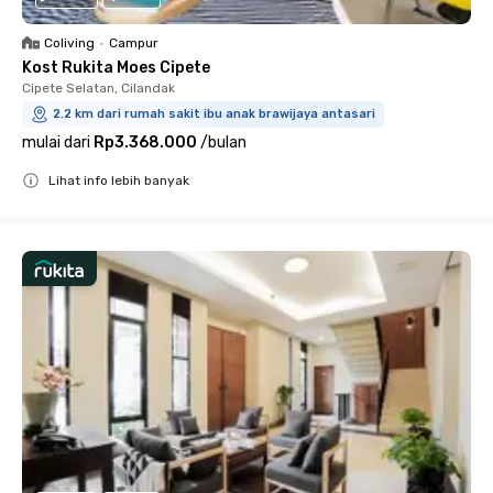
Coliving
•
Campur
Kost Rukita Moes Cipete
Cipete Selatan, Cilandak
2.2 km dari rumah sakit ibu anak brawijaya antasari
mulai dari
Rp3.368.000
/
bulan
Lihat info lebih banyak
Close