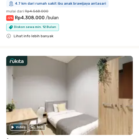
4.7 km dari rumah sakit ibu anak brawijaya antasari
mulai dari
Rp4.568.000
Rp4.308.000
/
bulan
-
5
%
Diskon sewa min. 12 Bulan
Lihat info lebih banyak
Close
Video
360