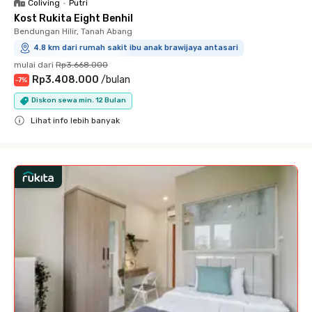
Coliving
•
Putri
Kost Rukita Eight Benhil
Bendungan Hilir, Tanah Abang
4.8 km dari rumah sakit ibu anak brawijaya antasari
mulai dari
Rp3.668.000
Rp3.408.000
/
bulan
-
7
%
Diskon sewa min. 12 Bulan
Lihat info lebih banyak
Close