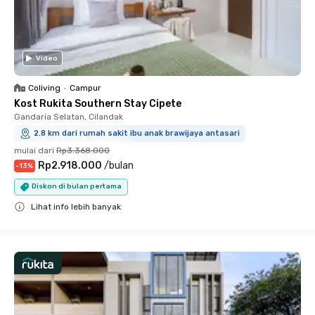
Video
Coliving
•
Campur
Kost Rukita Southern Stay Cipete
Gandaria Selatan, Cilandak
2.8 km dari rumah sakit ibu anak brawijaya antasari
mulai dari
Rp3.368.000
Rp2.918.000
/
bulan
-
13
%
Diskon di bulan pertama
Lihat info lebih banyak
Close