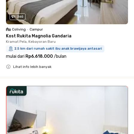
360
Coliving
•
Campur
Kost Rukita Magnolia Gandaria
Kramat Pela, Kebayoran Baru
2.5 km dari rumah sakit ibu anak brawijaya antasari
mulai dari
Rp6.618.000
/
bulan
Lihat info lebih banyak
Close