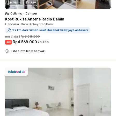
Video
360
Coliving
•
Campur
Kost Rukita Antene Radio Dalam
Gandaria Utara, Kebayoran Baru
1.9 km dari rumah sakit ibu anak brawijaya antasari
mulai dari
Rp5.018.000
Rp4.568.000
/
bulan
-
8
%
Lihat info lebih banyak
Close