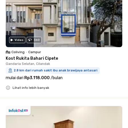
Video
360
Coliving
•
Campur
Kost Rukita Bahari Cipete
Gandaria Selatan, Cilandak
2.8 km dari rumah sakit ibu anak brawijaya antasari
mulai dari
Rp3.118.000
/
bulan
Lihat info lebih banyak
Close