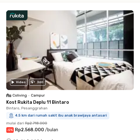
Video
360
Coliving
•
Campur
Kost Rukita Deplu 11 Bintaro
Bintaro, Pesanggrahan
4.5 km dari rumah sakit ibu anak brawijaya antasari
mulai dari
Rp2.718.000
Rp2.568.000
/
bulan
-
5
%