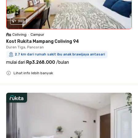
360
Coliving
•
Campur
Kost Rukita Mampang Coliving 94
Duren Tiga, Pancoran
2.7 km dari rumah sakit ibu anak brawijaya antasari
mulai dari
Rp3.268.000
/
bulan
Lihat info lebih banyak
Close