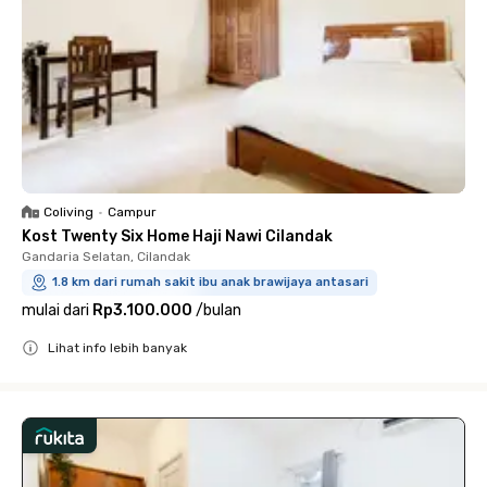
Coliving
•
Campur
Kost Twenty Six Home Haji Nawi Cilandak
Gandaria Selatan, Cilandak
1.8 km dari rumah sakit ibu anak brawijaya antasari
mulai dari
Rp3.100.000
/
bulan
Lihat info lebih banyak
Close