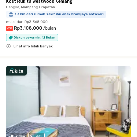
Kost Rukita Westwood Kemang
Bangka, Mampang Prapatan
1.3 km dari rumah sakit ibu anak brawijaya antasari
mulai dari
Rp3.368.000
Rp3.108.000
/
bulan
-
7
%
Diskon sewa min. 12 Bulan
Lihat info lebih banyak
Close
Video
360