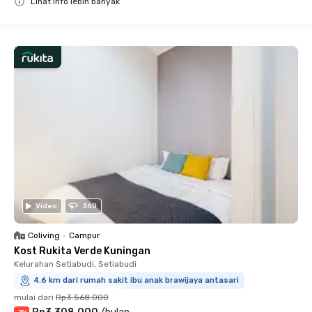
Lihat info lebih banyak
Close
Video
360
Coliving
•
Campur
Kost Rukita Verde Kuningan
Kelurahan Setiabudi, Setiabudi
4.6 km dari rumah sakit ibu anak brawijaya antasari
mulai dari
Rp3.568.000