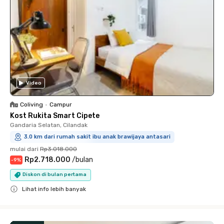
Video
Coliving
•
Campur
Kost Rukita Smart Cipete
Gandaria Selatan, Cilandak
3.0 km dari rumah sakit ibu anak brawijaya antasari
mulai dari
Rp3.018.000
Rp2.718.000
/
bulan
-
9
%
Diskon di bulan pertama
Lihat info lebih banyak
Close