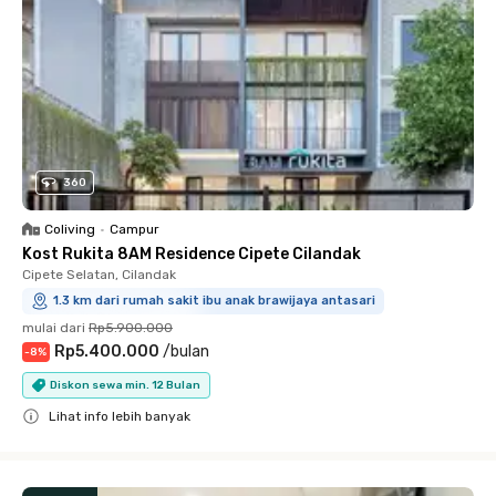
360
Coliving
•
Campur
Kost Rukita 8AM Residence Cipete Cilandak
Cipete Selatan, Cilandak
1.3 km dari rumah sakit ibu anak brawijaya antasari
mulai dari
Rp5.900.000
Rp5.400.000
/
bulan
-
8
%
Diskon sewa min. 12 Bulan
Lihat info lebih banyak
Close