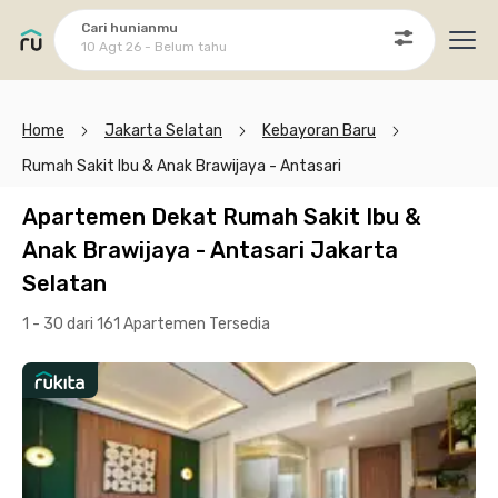
Cari hunianmu
10 Agt 26 - Belum tahu
Ope
Home
Jakarta Selatan
Kebayoran Baru
Rumah Sakit Ibu & Anak Brawijaya - Antasari
Apartemen Dekat Rumah Sakit Ibu &
Anak Brawijaya - Antasari Jakarta
Selatan
1 - 30 dari 161 Apartemen
Tersedia