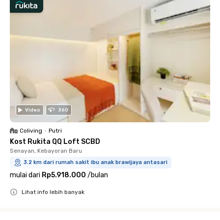
Video
360
Coliving
•
Putri
Kost Rukita QQ Loft SCBD
Senayan, Kebayoran Baru
3.2 km dari rumah sakit ibu anak brawijaya antasari
mulai dari
Rp5.918.000
/
bulan
Lihat info lebih banyak
Close