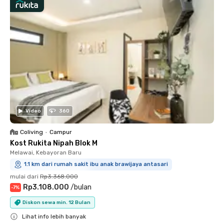
Video
360
Coliving
•
Campur
Kost Rukita Nipah Blok M
Melawai, Kebayoran Baru
1.1 km dari rumah sakit ibu anak brawijaya antasari
mulai dari
Rp3.368.000
Rp3.108.000
/
bulan
-
7
%
Diskon sewa min. 12 Bulan
Lihat info lebih banyak