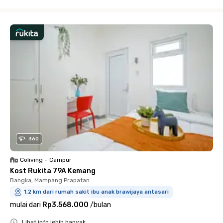
Close
360
Coliving
•
Campur
Kost Rukita 79A Kemang
Bangka, Mampang Prapatan
1.2 km dari rumah sakit ibu anak brawijaya antasari
mulai dari
Rp3.568.000
/
bulan
Lihat info lebih banyak